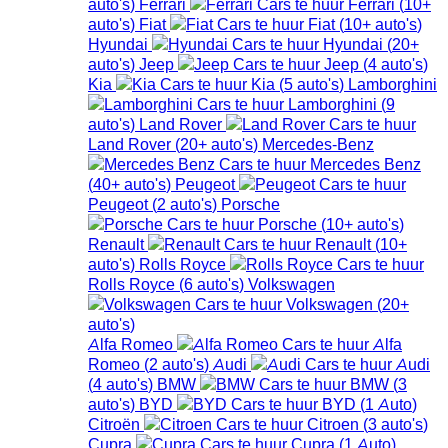
auto's
)
Ferrari
Ferrari
(
10+
auto's
)
Fiat
Fiat
(
10+
auto's
)
Hyundai
Hyundai
(
20+
auto's
)
Jeep
Jeep
(
4
auto's
)
Kia
Kia
(
5
auto's
)
Lamborghini
Lamborghini
(
9
auto's
)
Land Rover
Land Rover
(
20+
auto's
)
Mercedes-Benz
Mercedes Benz
(
40+
auto's
)
Peugeot
Peugeot
(
2
auto's
)
Porsche
Porsche
(
10+
auto's
)
Renault
Renault
(
10+
auto's
)
Rolls Royce
Rolls Royce
(
6
auto's
)
Volkswagen
Volkswagen
(
20+
auto's
)
Alfa Romeo
Alfa
Romeo
(
2
auto's
)
Audi
Audi
(
4
auto's
)
BMW
BMW
(
3
auto's
)
BYD
BYD
(
1
Auto
)
Citroën
Citroen
(
3
auto's
)
Cupra
Cupra
(
1
Auto
)