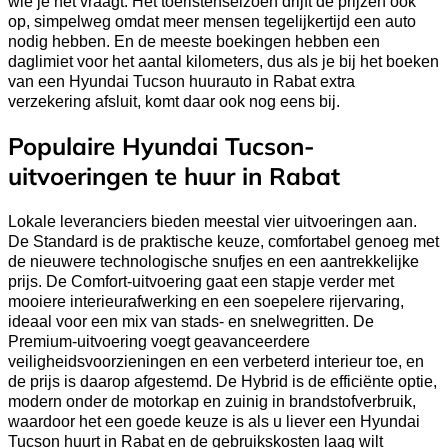
wie je het vraagt. Het toeristenseizoen drijft de prijzen ook
op, simpelweg omdat meer mensen tegelijkertijd een auto
nodig hebben. En de meeste boekingen hebben een
daglimiet voor het aantal kilometers, dus als je bij het boeken
van een Hyundai Tucson huurauto in Rabat extra
verzekering afsluit, komt daar ook nog eens bij.
Populaire Hyundai Tucson-
uitvoeringen te huur in Rabat
Lokale leveranciers bieden meestal vier uitvoeringen aan.
De Standard is de praktische keuze, comfortabel genoeg met
de nieuwere technologische snufjes en een aantrekkelijke
prijs. De Comfort-uitvoering gaat een stapje verder met
mooiere interieurafwerking en een soepelere rijervaring,
ideaal voor een mix van stads- en snelwegritten. De
Premium-uitvoering voegt geavanceerdere
veiligheidsvoorzieningen en een verbeterd interieur toe, en
de prijs is daarop afgestemd. De Hybrid is de efficiënte optie,
modern onder de motorkap en zuinig in brandstofverbruik,
waardoor het een goede keuze is als u liever een Hyundai
Tucson huurt in Rabat en de gebruikskosten laag wilt