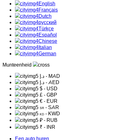
English
Français
Dutch
русский
Türkçe
Español
Chinese
Italian
German
Munteenheid
د.إ
- MAD
د.إ
- AED
$
- USD
£
- GBP
€
- EUR
- SAR
SR
- KWD
KD
₽
- RUB
₹
- INR
Een auto huren