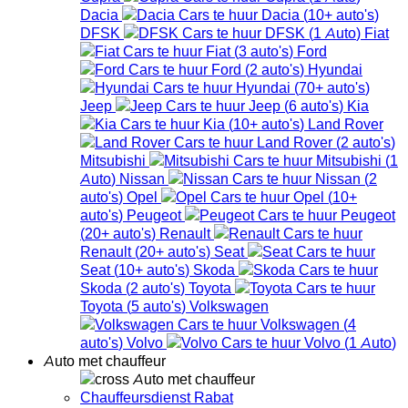
Dacia
Dacia
(
10+
auto's
)
DFSK
DFSK
(
1
Auto
)
Fiat
Fiat
(
3
auto's
)
Ford
Ford
(
2
auto's
)
Hyundai
Hyundai
(
70+
auto's
)
Jeep
Jeep
(
6
auto's
)
Kia
Kia
(
10+
auto's
)
Land Rover
Land Rover
(
2
auto's
)
Mitsubishi
Mitsubishi
(
1
Auto
)
Nissan
Nissan
(
2
auto's
)
Opel
Opel
(
10+
auto's
)
Peugeot
Peugeot
(
20+
auto's
)
Renault
Renault
(
20+
auto's
)
Seat
Seat
(
10+
auto's
)
Skoda
Skoda
(
2
auto's
)
Toyota
Toyota
(
5
auto's
)
Volkswagen
Volkswagen
(
4
auto's
)
Volvo
Volvo
(
1
Auto
)
Auto met chauffeur
Auto met chauffeur
Chauffeursdienst Rabat