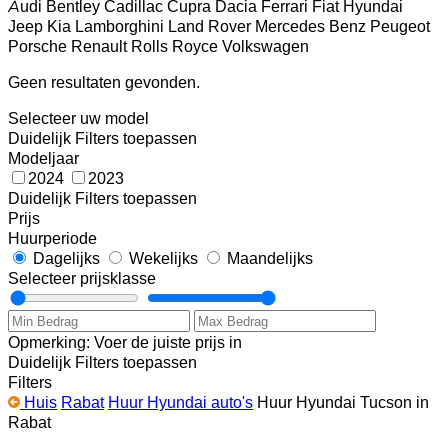
Audi
Bentley
Cadillac
Cupra
Dacia
Ferrari
Fiat
Hyundai
Jeep
Kia
Lamborghini
Land Rover
Mercedes Benz
Peugeot
Porsche
Renault
Rolls Royce
Volkswagen
Geen resultaten gevonden.
Selecteer uw model
Duidelijk
Filters toepassen
Modeljaar
2024
2023
Duidelijk
Filters toepassen
Prijs
Huurperiode
Dagelijks
Wekelijks
Maandelijks
Selecteer prijsklasse
Opmerking: Voer de juiste prijs in
Duidelijk
Filters toepassen
Filters
Huis
Rabat
Huur Hyundai auto's
Huur Hyundai Tucson in
Rabat