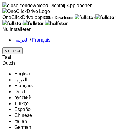
Dichtbij
App openen
OneClickDrive-app
300k+ Downloads
Nu installeren
‏العربية ‏
/
Français
MAD /
Dut
Taal
Dutch
English
‏العربية‏
Français
Dutch
русский
Türkçe
Español
Chinese
Italian
German