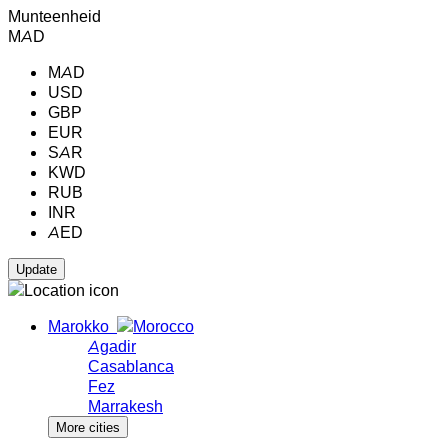
Munteenheid
MAD
MAD
USD
GBP
EUR
SAR
KWD
RUB
INR
AED
Marokko
Agadir
Casablanca
Fez
Marrakesh
More cities