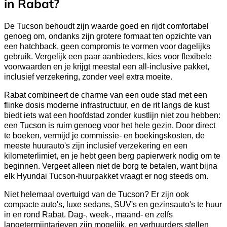
in Rabat?
De Tucson behoudt zijn waarde goed en rijdt comfortabel
genoeg om, ondanks zijn grotere formaat ten opzichte van
een hatchback, geen compromis te vormen voor dagelijks
gebruik. Vergelijk een paar aanbieders, kies voor flexibele
voorwaarden en je krijgt meestal een all-inclusive pakket,
inclusief verzekering, zonder veel extra moeite.
Rabat combineert de charme van een oude stad met een
flinke dosis moderne infrastructuur, en de rit langs de kust
biedt iets wat een hoofdstad zonder kustlijn niet zou hebben:
een Tucson is ruim genoeg voor het hele gezin. Door direct
te boeken, vermijd je commissie- en boekingskosten, de
meeste huurauto's zijn inclusief verzekering en een
kilometerlimiet, en je hebt geen berg papierwerk nodig om te
beginnen. Vergeet alleen niet de borg te betalen, want bijna
elk Hyundai Tucson-huurpakket vraagt er nog steeds om.
Niet helemaal overtuigd van de Tucson? Er zijn ook
compacte auto's, luxe sedans, SUV's en gezinsauto's te huur
in en rond Rabat. Dag-, week-, maand- en zelfs
langetermijntarieven zijn mogelijk, en verhuurders stellen