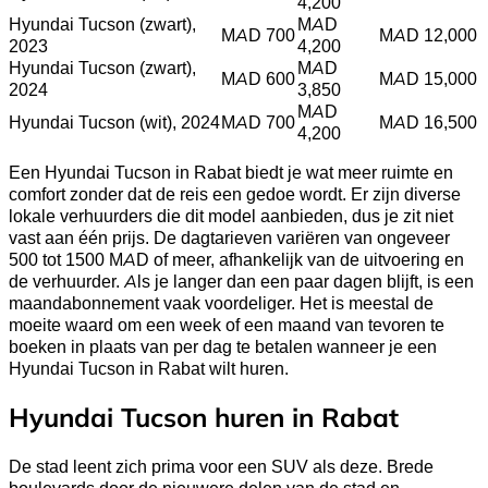
4,200
Hyundai Tucson (zwart),
MAD
MAD 700
MAD 12,000
2023
4,200
Hyundai Tucson (zwart),
MAD
MAD 600
MAD 15,000
2024
3,850
MAD
Hyundai Tucson (wit), 2024
MAD 700
MAD 16,500
4,200
Een Hyundai Tucson in Rabat biedt je wat meer ruimte en
comfort zonder dat de reis een gedoe wordt. Er zijn diverse
lokale verhuurders die dit model aanbieden, dus je zit niet
vast aan één prijs. De dagtarieven variëren van ongeveer
500 tot 1500 MAD of meer, afhankelijk van de uitvoering en
de verhuurder. Als je langer dan een paar dagen blijft, is een
maandabonnement vaak voordeliger. Het is meestal de
moeite waard om een week of een maand van tevoren te
boeken in plaats van per dag te betalen wanneer je een
Hyundai Tucson in Rabat wilt huren.
Hyundai Tucson huren in Rabat
De stad leent zich prima voor een SUV als deze. Brede
boulevards door de nieuwere delen van de stad en