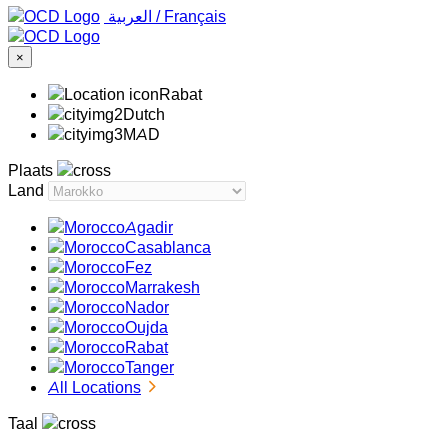
‏العربية ‏
/
Français
×
Rabat
Dutch
MAD
Plaats
Land
Agadir
Casablanca
Fez
Marrakesh
Nador
Oujda
Rabat
Tanger
All Locations
Taal