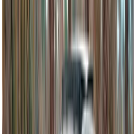
Hij parkeert veel gemakkelijker in krappe
parkeerplekken rond Maarif en de medina dan een
grotere sedan. Met een
Mercedes-Benz A200
huurauto in Casablanca
heb je de allure van een ster,
zonder de omvang. Wie meer présence wenst, kan
kiezen uit de grotere luxe auto's die te huur zijn in
Casablanca.
Turbokracht zonder hoge brandstofkosten.
De
viercilinder turbomotor trekt soepel op vanuit lage
toeren, precies wat je nodig hebt om in te voegen in het
drukke verkeer op de ringweg. En toch blijft het
brandstofverbruik redelijk bij een constante snelheid.
Bestuurders die
een Mercedes-Benz A200 huren in
Casablanca,
wijzen vaak op die balans, vooral bij
langere huurperiodes waar de brandstofkosten flink
oplopen.
Een stille, comfortabele rit.
Het geluid van de weg
wordt goed gedempt, de auto rijdt prettig op de snelweg
richting Marrakech of Rabat en de stoelen blijven
comfortabel, zelfs na een paar uur rijden. Het MBUX-
systeem en de rijhulpsystemen maken het drukke
stadsverkeer minder vermoeiend. Voor een auto die je