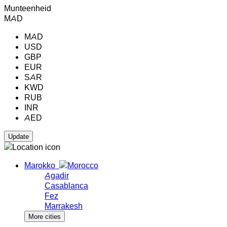
Munteenheid
MAD
MAD
USD
GBP
EUR
SAR
KWD
RUB
INR
AED
Marokko
Agadir
Casablanca
Fez
Marrakesh
More cities