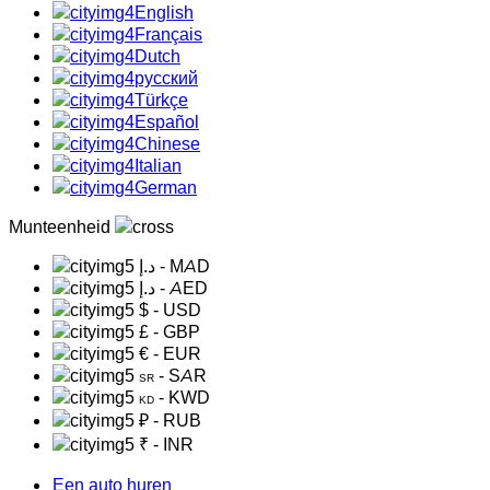
English
Français
Dutch
русский
Türkçe
Español
Chinese
Italian
German
Munteenheid
د.إ
- MAD
د.إ
- AED
$
- USD
£
- GBP
€
- EUR
- SAR
SR
- KWD
KD
₽
- RUB
₹
- INR
Een auto huren