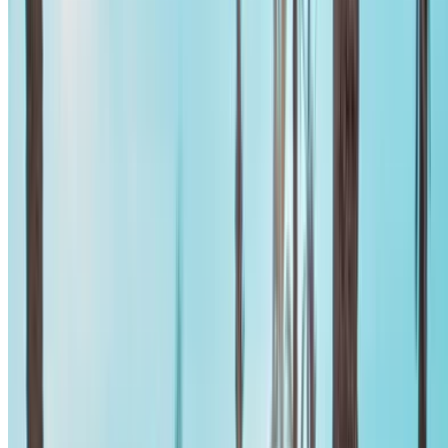
Internationale luchthaven Mohammed V, Casablanca
Internationale luchthaven Mohammed V,
Casablanca
2024
Euro
Sedan
Diesel
MAD 1300
/ dag
Onbeperkt
MAD 31,200
/ mo.
6000 km
Verzekering inbegrepen
Automatische transmissie
Gratis bezorging
Internationale luchthaven Mohammed V, Casablanca
Internationale luchthaven Mohammed V,
Casablanca
Telefoongesprek
+212708889994
Whatsapp