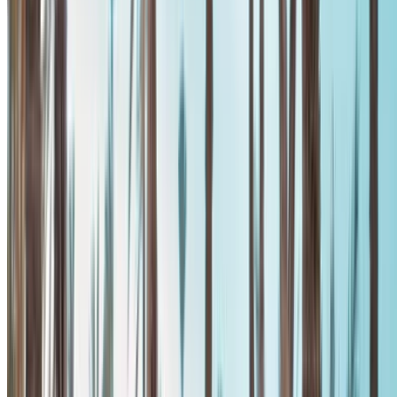
Benzine
MAD 1100
/ dag
Onbeperkt
MAD 25,000
/ mo.
6000 km
Verzekering inbegrepen
Automatische transmissie
Gratis bezorging
Internationale luchthaven Mohammed V, Casablanca
Internationale luchthaven Mohammed V,
Casablanca
Telefoongesprek
+212708889994
Whatsapp
Tonen 1 - 5 van 5 auto's
1
Op zoek naar meer opties?
Blader door alle auto's