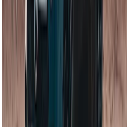
Borgsom.
Een borgsom is standaard en wordt
rechtstreeks met de leverancier voldaan, meestal bij
het ophalen van de auto. Het bedrag varieert, en voor
premium auto's is de borgsom hoger dan voor
standaardmodellen.
Bezorging en ophalen.
Vaak beschikbaar voor hotels,
woningen of de luchthaven, soms gratis binnen een
bepaald gebied en soms tegen betaling.
Tolheffingen en verkeersboetes op de snelweg.
Tolheffingen en eventuele boetes op de snelweg zijn
over het algemeen voor uw eigen rekening, dus
bewaar de bonnen en rijd binnen de snelheidslimieten.
Vereisten voor het huren van een
Mercedes-Benz A200 in Casablanca
De documentatie is eenvoudig en verschilt enigszins
afhankelijk van of u in Marokko woont of het land bezoekt:
Inwoners:
een geldig Marokkaans rijbewijs en uw
nationale identiteitskaart (CIN).
Bezoekers:
uw rijbewijs uit uw eigen land, een