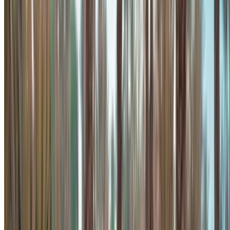
in de stad te bellen in de hoop dat u iets vindt.
De aantrekkingskracht is breed. Bezoekers willen een auto
die stijlvol over de Boulevard de la Corniche en richting
Rabat rijdt. Inwoners willen het merk en de bouwkwaliteit
zonder een hoge maandelijkse uitgave. Of u nu een
Mercedes-Benz A200 wilt huren in Casablanca
voor een
paar dagen, een maand of een langer verblijf, alle
aanbiedingen staan op één plek en de boeking wordt voor u
geregeld. Het is een van de vele Mercedes-modellen die via
lokale aanbieders in Casablanca te huur worden
aangeboden.
Waarom een Mercedes-Benz A200
huren in Casablanca?
Een luxe gevoel in een formaat dat perfect is voor
de stad.
Mercedes-Benz
heeft vooral geïnvesteerd in
het interieur van de A-Klasse, en dat is te zien aan de
A200: een breed dashboard met twee schermen,
sfeerverlichting en materialen die duidelijk een stuk
beter zijn dan die van de gangbare compacte auto's.