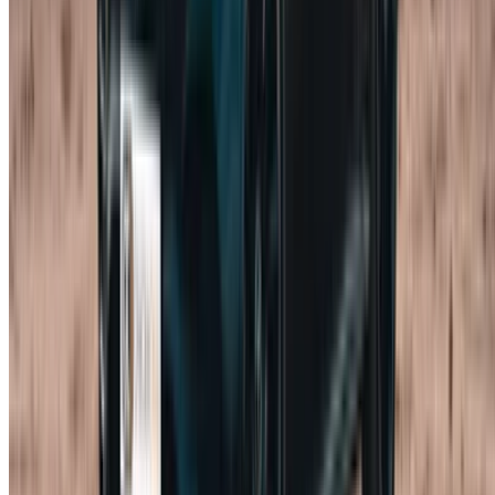
internationaal rijbewijs en uw paspoort met de
inreisstempel.
Minimumleeftijd:
meestal 21 jaar en ouder, hoewel
voor premiummodellen vaak een hogere
minimumleeftijd geldt en sommige leveranciers vragen
om een paar jaar rijervaring.
Betaling:
een kaart op naam van de hoofdbestuurder
voor de aanbetaling, waarbij de 10% aanbetaling via
OneClickDrive wordt afgehandeld om de boeking te
garanderen.
De regels voor rijbewijzen voor bezoekers kunnen variëren,
dus controleer welke documenten nodig zijn om een auto te
huren in Marokko en vergelijk deze met uw eigen situatie in
plaats van af te gaan op advies van anderen. Voor bezoekers
die voor het eerst naar Marokko gaan, kan de gids over
autorijden in Marokko als toerist ook nuttig zijn voordat ze
vertrekken.
Waarom kiezen voor OneClickDrive?
OneClickDrive is een automarktplaats, dus je begint met het