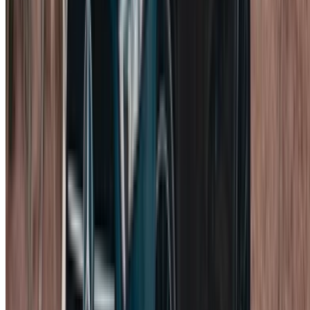
De voorwaarden worden door elke aanbieder afzonderlijk
vastgesteld. Met de boekingsondersteuning van
OneClickDrive worden het resterende bedrag en de
aanbetaling rechtstreeks met de aanbieder afgerekend zodra
het team een geschikte aanbieder voor u heeft gevonden.
Gebruik onderstaande lijst als checklist:
Verzekering.
Een basisdekking is meestal inbegrepen,
maar er geldt een eigen risico waarvoor u aansprakelijk
blijft. Bovendien zijn off-road gebruik en roekeloos
rijden niet gedekt. Controleer goed wat de dekking
precies inhoudt.
Kilometerstand.
Er geldt meestal een daglimiet voor
het aantal kilometers, met een toeslag per kilometer
daarboven. Informeer naar de kilometerlimiet als u van
plan bent lange ritten naar Marrakech of het zuiden te
maken.
Brandstofbeleid.
Lever de tank in met hetzelfde
brandstofniveau als waarin u hem heeft ontvangen. Als
u de tank met een te laag niveau inlevert, worden er
doorgaans extra tankkosten in rekening gebracht.