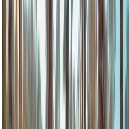
Casablanca
Dagelijks
Wekelijks
Maandelijks
Mercedes-Benz A200
MAD
MAD
MAD 31,200
(zwart), 2024
1,300
8,190
Mercedes-Benz A200
MAD
MAD
MAD 33,000
(zwart), 2024
1,400
7,700
Mercedes-Benz A200
MAD
MAD
MAD 30,000
(zwart), 2024
1,400
9,100
Mercedes-Benz A200
MAD
MAD
MAD 39,000
(Donkergrijs), 2024
1,560
10,000
Mercedes-Benz A200
MAD
MAD
MAD 25,000
(Donkergrijs), 2024
1,100
7,000
Een Mercedes-Benz A200 huren in Casablanca is een
uitstekende keuze voor wie op zoek is naar een topmodel
onder de driepuntige ster: een luxe interieur, compacte
afmetingen voor een drukke stad en redelijke
gebruikskosten. Wie overweegt een
Mercedes-Benz A200
te huren in Casablanca,
kan aanbieders vergelijken op
OneClickDrive en vervolgens via het OneClickDrive-team de
juiste auto vinden. Zo hoeft u niet zelf alle verhuurbedrijven