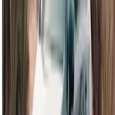
nieuwere, luxere auto's. Een korte
huurperiode voor
een Mercedes-Benz A200 in Casablanca
is geschikt
voor zakenreizen, een vakantie waarbij u iets beters
wilt dan een standaard huurauto, of een uitgebreide
proefrit voordat u tot aankoop overgaat. De tarieven
liggen aan de onderkant van het segment voor luxe
autoverhuur in Casablanca.
Door een auto per week te huren,
worden de
effectieve dagkosten lager dan wanneer je zeven
dagen achter elkaar boekt. Handig voor langere
verblijven of tijdens je eerste dagen. De wekelijkse
autoverhuuraanbiedingen in Casablanca laten zien
hoe dit segment zich verhoudt.
Veel inwoners kiezen voor
een autohuur per maand
.
Een
Mercedes Benz A200 huren in Casablanca
begint doorgaans rond de 12.000 MAD en de prijs
varieert afhankelijk van het bouwjaar en het aantal
inbegrepen kilometers. Vaste maandelijkse kosten,
geen afschrijving en geen wederverkoop die later
geregeld moet worden. Vergelijk dit met het bredere
aanbod aan autohuur per maand in Casablanca
voordat u een beslissing neemt.