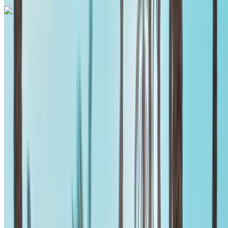
Mercedes Benz A200 2024
Internationale luchthaven Mohammed V, Casablanca
Internationale luchthaven Mohammed V,
Casablanca
2024
Euro
Sedan
Diesel
MAD 1400
/ dag
Onbeperkt
MAD 33,000
/ mo.
6000 km
Verzekering inbegrepen
Automatische transmissie
Gratis bezorging
Internationale luchthaven Mohammed V, Casablanca