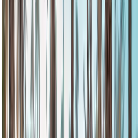
Auto's opslaan. Volg prijzen. Sneller boeken.
Account aanmaken
Hoe u de beste deal krijgt
Compare offers from multiple rent a car companies in
the Marokko, filter op basis van uw locatie, budget en
behoefte.
Beperk je tot je voorkeuren: autospecificaties,
kilometerlimiet, verzekering inbegrepen,
autokenmerken enzovoort.
Maak een shortlist van de beste aanbiedingen van de
autoverhuurder en neem rechtstreeks contact met hen
op via telefoon, WhatsApp of vraag om teruggebeld te
worden.
Zorg ervoor dat u om de daadwerkelijke foto's en
specificaties van de auto vraagt voordat u de deal
voltooit.
Boek direct, vrij van toeslagen!
Mercedes-Benz A200 Auto Auto huurprijs in