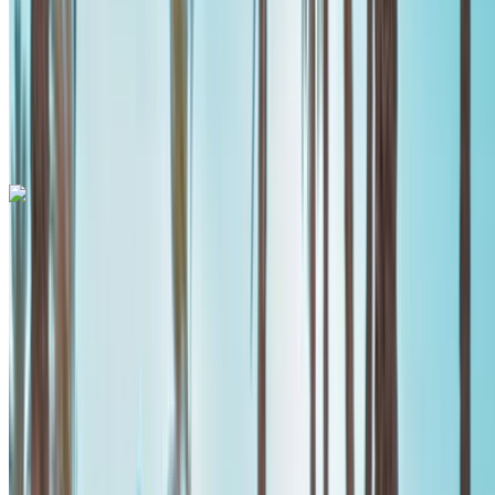
Automatische transmissie
Gratis bezorging
Internationale luchthaven Mohammed V, Casablanca
Internationale luchthaven Mohammed V,
Casablanca
Telefoongesprek
+212708889994
Whatsapp
Mercedes Benz A200 2024
Internationale luchthaven Mohammed V, Casablanca
Internationale luchthaven Mohammed V,
Casablanca
2024
Euro
Sedan
Benzine
MAD 1560
/ dag
Onbeperkt