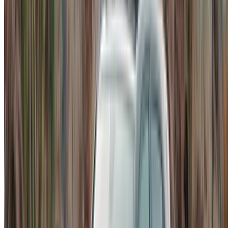
dagelijks gebruikt in plaats van alleen in het weekend,
is een
Mercedes-Benz A200 huren in Casablanca
een sterke optie.
Kenmerken en specificaties van de
Mercedes-Benz A200
De exacte uitrusting verschilt per modeljaar en uitvoering,
hoewel het basispakket consistent is. De meeste A200's op
de markt hebben een 1,3-liter viercilinder benzinemotor met
turbo, gekoppeld aan een zeventraps automatische
transmissie met dubbele koppeling, die de voorwielen
aandrijft. Het gecombineerde verbruik ligt doorgaans rond de
6 liter per 100 km, wat mede verklaart waarom de auto
geschikt is voor
langere huurperiodes
in plaats van alleen
korte ritten.
Binnenin biedt de cabine plaats aan vijf personen, met een
bagageruimte van circa 370 liter in de hatchback. Daarin
passen een paar grote koffers en een zachte tas zonder dat
er iets hoeft te worden neergeklapt. Het dashboard wordt
gedomineerd door de MBUX-interface met twee schermen,