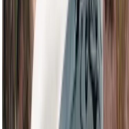
Langetermijnverhuur
van drie maanden of langer
biedt de beste prijs per dag en de prijzen worden
individueel vastgesteld in plaats van op basis van een
tariefkaart. Iedereen die voor langere tijd een auto
huurt, moet bij het vergelijken van aanbiedingen
informeren naar de voorwaarden voor
langetermijnautoverhuur in Casablanca, aangezien
leveranciers deze per geval bepalen.
Voor wie is een Mercedes-Benz A200
in Casablanca geschikt?
Zakelijke reizigers.
Aankomen bij een vergadering in
een Mercedes voelt heel anders aan dan in een
standaard huurauto, en dat voor een fractie van de prijs
van een luxe sedan. Autoverhuur met aflevering op de
luchthaven van Casablanca is overal beschikbaar.
Stellen en kleine gezinnen.
Voldoende ruimte achterin
voor twee volwassenen of kinderzitjes, een bruikbare
kofferbak en compacte afmetingen waardoor parkeren
en boodschappen doen geen probleem zijn.
Bezoekers met een langer verblijf.
Een comfortabele,