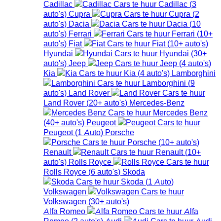
Cadillac
Cadillac
(
3
auto's
)
Cupra
Cupra
(
2
auto's
)
Dacia
Dacia
(
10
auto's
)
Ferrari
Ferrari
(
10+
auto's
)
Fiat
Fiat
(
10+
auto's
)
Hyundai
Hyundai
(
30+
auto's
)
Jeep
Jeep
(
4
auto's
)
Kia
Kia
(
4
auto's
)
Lamborghini
Lamborghini
(
9
auto's
)
Land Rover
Land Rover
(
20+
auto's
)
Mercedes-Benz
Mercedes Benz
(
40+
auto's
)
Peugeot
Peugeot
(
1
Auto
)
Porsche
Porsche
(
10+
auto's
)
Renault
Renault
(
10+
auto's
)
Rolls Royce
Rolls Royce
(
6
auto's
)
Skoda
Skoda
(
1
Auto
)
Volkswagen
Volkswagen
(
30+
auto's
)
Alfa Romeo
Alfa
Romeo
(
2
auto's
)
Audi
Audi