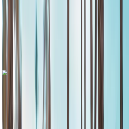
MAD 39,000
/ mo.
6000 km
Verzekering inbegrepen
Automatische transmissie
Gratis bezorging
Internationale luchthaven Mohammed V, Casablanca
Internationale luchthaven Mohammed V,
Casablanca
Telefoongesprek
+212708889994
Whatsapp
Mercedes Benz A200 2024
Internationale luchthaven Mohammed V, Casablanca
Internationale luchthaven Mohammed V,
Casablanca
2024
Euro
Sedan