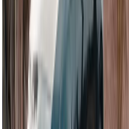
goed uitgeruste auto om de kust te verkennen en naar
Rabat of Marrakech te rijden, zonder meteen een grote
sedan te hoeven huren.
Potentiële kopers.
Een maand achter het stuur vertelt
je veel meer dan een korte proefrit bij de dealer, met
name over het rijcomfort, het MBUX-systeem en hoe de
auto omgaat met het lokale wegdek.
Voor iedereen die overstapt van een doorsnee
compacte auto.
Als je tot nu toe in een gewone auto
hebt gereden en het merk en de interieurkwaliteit wilt
zonder een grote prijsverhoging, dan is de A200 de
logische keuze.
Mercedes-Benz A200 versus andere
compacte premium auto's in
Casablanca
De belangrijkste concurrenten zijn de Audi A3 huurauto in
Casablanca, de BMW 1 Serie en de Volkswagen Golf, die
zich in het sportievere segment bevindt. De A3 heeft een
strakker en ingetogener interieur dat sommige bestuurders