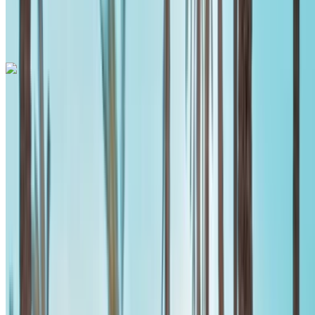
Internationale luchthaven Mohammed V,
Casablanca
Telefoongesprek
+212708889994
Whatsapp
Mercedes Benz A200 2024
Internationale luchthaven Mohammed V, Casablanca
Internationale luchthaven Mohammed V,
Casablanca
2024
Euro
Sedan
Benzine
MAD 1400
/ dag
Onbeperkt
MAD 30,000
/ mo.
6000 km
Verzekering inbegrepen