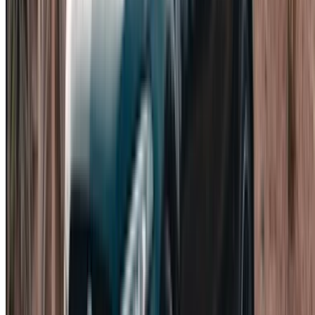
prettiger vinden om mee te rijden, hoewel de Mercedes een
flitsender dashboard met twee schermen en een sterkere
merkuitstraling heeft. De BMW stuurt het scherpst van de
groep, met een iets stuggere vering die merkbaar is op ruwer
wegdek. De Golf is qua prijs het goedkoopst, maar levert in
op het premium interieur en het merk.
Vergeleken met gangbare compacte auto's zoals een
Peugeot 208 of een Renault Mégane, kost de A200 meer per
dag, maar biedt hij betere materialen, krachtigere prestaties
en een merkbaar stillere rijervaring. Als de auto puur voor
vervoer tussen twee punten wordt gebruikt, is de besparing
ten opzichte van de gangbare optie aanzienlijk. Brengt u er
echter uren in door, of is de indruk die de auto maakt
belangrijk voor u, dan is de meerprijs gemakkelijk te
rechtvaardigen. De volledige categorie sedanverhuur in
Casablanca maakt de afwegingen duidelijk.
Wat is inbegrepen bij het huren van
een Mercedes-Benz A200 in
Casablanca?