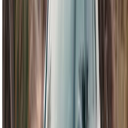
Mercedes-Benz A200 Progressive
Mercedes-Benz A200 AMG Line
Welke uitvoering je daadwerkelijk krijgt, hangt af van de
leverancier en je data, en premium compacte auto's wisselen
hier snel van eigenaar. Vooral de AMG Line is in kleinere
aantallen verkrijgbaar. Als een specifieke uitvoering voor jou
belangrijk is, geef dit dan vroegtijdig aan bij het doorgeven
van je data, vooral in de zomer en rond de feestdagen,
wanneer de vraag in dit segment toeneemt.
Huurmogelijkheden en prijzen voor de
Mercedes-Benz A200
De prijzen variëren afhankelijk van de leverancier, het
bouwjaar en de duur van uw boeking, maar de
prijsontwikkeling is over het algemeen vrij voorspelbaar. De
onderstaande bedragen zijn bij benadering en worden
bevestigd door de daadwerkelijke advertentie.
De dagelijkse huurprijs
begint over het algemeen
rond de 600 MAD en loopt op tot 1.000 MAD voor