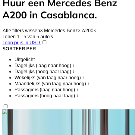
Huur een Mercedes Benz
A200 in Casablanca.
Alle filters wissen
×
Mercedes-Benz
×
A200
×
Tonen 1 - 5 van 5 auto's
Toon prijs in USD
SORTEER PER
Uitgelicht
Dagelijks (laag naar hoog) ↑
Dagelijks (hoog naar laag) ↓
Wekelijks (van laag naar hoog) ↑
Maandelijks (van laag naar hoog) ↑
Passagiers (laag naar hoog) ↑
Passagiers (hoog naar laag) ↓
Vind je het leuk wat je ziet?
Meer te weten komen
Mercedes Benz A200 2024