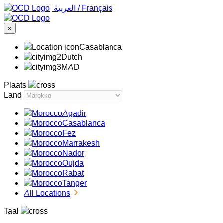
‏العربية ‏
/
Français
×
Casablanca
Dutch
MAD
Plaats
Land
Agadir
Casablanca
Fez
Marrakesh
Nador
Oujda
Rabat
Tanger
All Locations
Taal