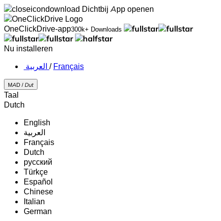
Dichtbij
App openen
OneClickDrive-app
300k+ Downloads
Nu installeren
‏العربية ‏
/
Français
MAD /
Dut
Taal
Dutch
English
‏العربية‏
Français
Dutch
русский
Türkçe
Español
Chinese
Italian
German