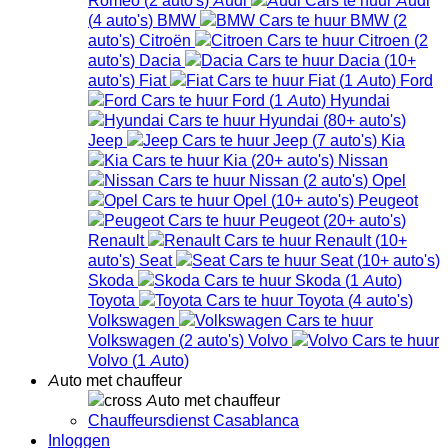
(
4
auto's
)
BMW
BMW
(
2
auto's
)
Citroën
Citroen
(
2
auto's
)
Dacia
Dacia
(
10+
auto's
)
Fiat
Fiat
(
1
Auto
)
Ford
Ford
(
1
Auto
)
Hyundai
Hyundai
(
80+
auto's
)
Jeep
Jeep
(
7
auto's
)
Kia
Kia
(
20+
auto's
)
Nissan
Nissan
(
2
auto's
)
Opel
Opel
(
10+
auto's
)
Peugeot
Peugeot
(
20+
auto's
)
Renault
Renault
(
10+
auto's
)
Seat
Seat
(
10+
auto's
)
Skoda
Skoda
(
1
Auto
)
Toyota
Toyota
(
4
auto's
)
Volkswagen
Volkswagen
(
2
auto's
)
Volvo
Volvo
(
1
Auto
)
Auto met chauffeur
Auto met chauffeur
Chauffeursdienst Casablanca
Inloggen