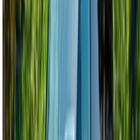
La vostra piattaforma unica per esplorare le migliori offerte di
noleggio auto e auto usate in Marocco. Dalle opzioni più
economiche alle auto di lusso, trovate l'auto giusta per il
vostro viaggio. OneClickDrive vi aiuta a trovare i fornitori
locali di fiducia, in modo che possiate vivere un'esperienza
senza problemi e senza stress.
Avete auto da noleggiare o vendere?
Raggiungere migliaia di persone ogni giorno.
Elenca le tue auto
Modi flessibili per pagare direttamente il vostro partner
/ Risorse
Noleggio auto Agadir
Noleggio auto Casablanca