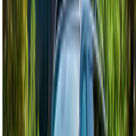
NOTA:
I listini di cui sopra, compresi i prezzi, sono
aggiornati dalle rispettive società di noleggio auto. Nel
caso in cui la vettura non sia disponibile al prezzo indicato
(IVA esclusa), si prega di
informaci
e vi risponderemo con
l'alternativa migliore. Felicenoleggio!
Disclaimer:
Utilizzando questo sito web, l'utente accetta i nostri Termini e
Condizioni e l'Informativa sulla Privacy e declina
OneClickDrive.ma da qualsiasi informazione errata fornita
dalle società di autonoleggio o da noi.
×
OTP errato
Effettuare il login per accedere ai preferiti,
monitorare le offerte e prenotare più velocemente.