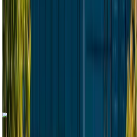
2024
Euro
Furgone
Diesel
MAD 2600
/ giorno
Illimitato
MAD 60,000
/ mo.
6000 km
Assicurazione inclusa
Trasmissione automatica
Consegna gratuita
Aeroporto
internazionale di Tangeri, Tangier
Aeroporto
internazionale di Tangeri, Tangier
Chiamata
+212708889994
WhatsApp
Mercedes Benz Vito 2022
Aeroporto internazionale di Tangeri, Tangier