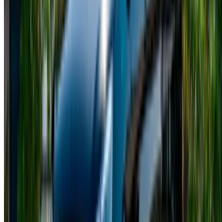
©OneClickDrive 2026.
Tutti i diritti riservati
Seguiteci su:
English
‏العربية‏
Français
Dutch
русский
Türkçe
Español
Chinese
Italian
German
X
Chiudere
Fatto. Saluti!