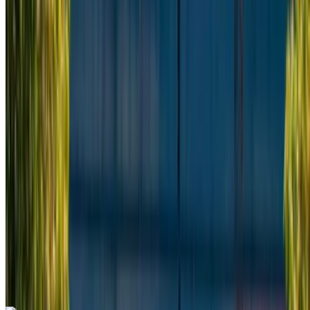
Aeroporto internazionale di Tangeri, Tangier
Aeroporto internazionale di Tangeri, Tangier
2024
Euro
Furgone
Diesel
MAD 2800
/ giorno
Illimitato
MAD 62,100
/ mo.
6000 km
Assicurazione inclusa
Trasmissione manuale
Consegna gratuita
Aeroporto
internazionale di Tangeri, Tangier
Aeroporto
internazionale di Tangeri, Tangier
Chiamata
+212708889994
WhatsApp