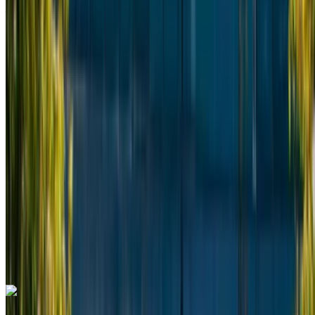
Aeroporto internazionale di Tangeri, Tangier
2022
Euro
Furgone
Diesel
MAD 2340
/ giorno
Illimitato
MAD 58,500
/ mo.
6000 km
Assicurazione inclusa
Trasmissione manuale
Consegna gratuita
Aeroporto
internazionale di Tangeri, Tangier
Aeroporto
internazionale di Tangeri, Tangier
Chiamata
+212708889994
WhatsApp
Mercedes Benz Vito 2024