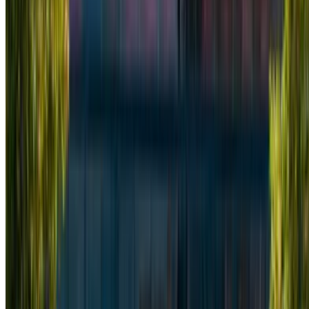
internazionale di Tangeri, Tangier
Chiamata
+212708889994
WhatsApp
Mostrando 1 - 5 di 5 macchine
1
Cercate altre opzioni?
Sfoglia tutte le auto
Salvare le auto. Traccia i prezzi. Prenotate più velocemente.
Creare un account
Come ottenere il miglior affare
Compare offers from multiple rent a car companies in
the Marocco, filtrare in base alla posizione, al budget e
ai requisiti.
Restringi con le tue preferenze: specifiche dell'auto,
limite di chilometraggio, assicurazione inclusa,
caratteristiche dell'auto e così via.