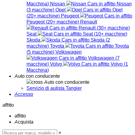
Macchina
)
Nissan
Nissan
(
3
macchine
)
Opel
Opel
(
20+
macchine
)
Peugeot
Peugeot
(
20+
macchine
)
Renault
Renault
(
30+
macchine
)
Seat
Seat
(
10+
macchine
)
Skoda
Skoda
(
2
macchine
)
Toyota
Toyota
(
5
macchine
)
Volkswagen
Volkswagen
(
7
macchine
)
Volvo
Volvo
(
1
Macchina
)
Auto con conducente
Auto con conducente
Servizio di autista Tangier
Accesso
affitto
affitto
Acquista
×