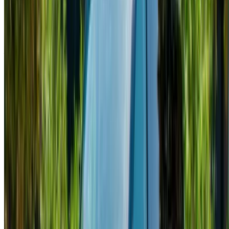
Continua
o
Non avete un account?
Iscriviti
Avete già un account?
Accesso
×
OTP errato
Creare un account. Guida a un affare migliore.
Log In. Take the Wheel.
Continua
Or
Non avete un account?
Iscriviti
Avete già un account?
Accesso