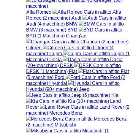
macchine
)
Alfa Romeo
Alfa
Romeo
(
2
macchine
)
Audi
Audi
(
4
macchine
)
BMW
BMW
(
3
macchine
)
BYD
BYD
(
1
Macchina
)
Chang'an
Changan
(
2
macchine
)
Citroen
Citroen
(
4
macchine
)
Cupra
Cupra
(
1
Macchina
)
Dacia
Dacia
(
20+
macchine
)
DFSK
DFSK
(
1
Macchina
)
Fiat
Fiat
(
5
macchine
)
Ford
Ford
(
2
macchine
)
Hyundai
Hyundai
(
90+
macchine
)
Jeep
Jeep
(
6
macchine
)
Kia
Kia
(
10+
macchine
)
Land
Rover
Land Rover
(
2
macchine
)
Mercedes Benz
Mercedes Benz
(
2
macchine
)
Mitsubishi
Mitsubishi
(
1