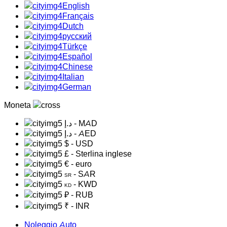
English
Français
Dutch
русский
Türkçe
Español
Chinese
Italian
German
Moneta
د.إ
- MAD
د.إ
- AED
$
- USD
£
- Sterlina inglese
€
- euro
- SAR
SR
- KWD
KD
₽
- RUB
₹
- INR
Noleggio Auto