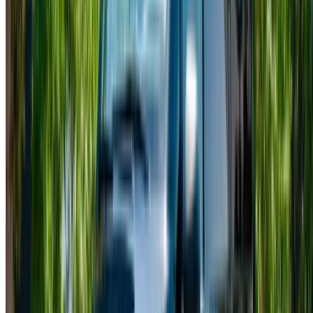
Noleggio auto Fès
Noleggio auto Marrakech
Noleggio auto Nador
Noleggio auto Oujda
Noleggio auto Rabat
Noleggio auto Tangier
Aeroporto di Casablanca
Aeroporto di Marrakesh
/ Azienda
Mappa del sito XML
Blog sull'autonoleggio
/ Supporto
+212708880005
info@oneclickdrive.com
/ Affari
sales@oneclickdrive.com