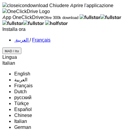
Chiudere
Aprire l'applicazione
App OneClickDrive
Oltre 300k download
Installa ora
‏العربية ‏
/
Français
MAD /
Ita
Lingua
Italian
English
‏العربية‏
Français
Dutch
русский
Türkçe
Español
Chinese
Italian
German