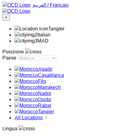
‏العربية ‏
/
Français
×
Tangier
Italian
MAD
Posizione
Paese
Agadir
Casablanca
Fès
Marrakech
Nador
Oujda
Rabat
Tangier
All Locations
Lingua