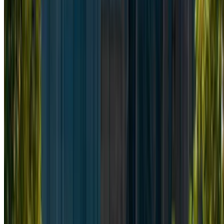
Seleziona le migliori offerte del fornitore di
autonoleggio e contattalo direttamente tramite telefono,
WhatsApp o richiedi una richiamata.
Assicurati di chiedere le immagini reali e le specifiche
dell'auto prima di finalizzare l'accordo.
Prenota direttamente, senza ricarichi!
Mercedes Benz Vitto Macchina Macchina prezzo
di noleggio in Tangier
Quotidiano
settimanalmente
Mensile
Mercedes Benz Vitto
MAD
MAD 2,600
MAD 16,100
(Nero), 2024
60,000
Mercedes Benz Vitto
MAD
MAD 2,340
MAD 14,560
(Nero), 2022
58,500
Mercedes Benz Vitto
MAD
MAD 2,800
MAD 16,100
(Nero), 2024
62,100
Mercedes Benz Vitto
MAD
MAD 2,340
MAD 14,560
(Nero), 2024
58,500
Mercedes Benz Vitto
MAD
MAD 2,600
MAD 16,100
(Nero), 2024
60,000
Noleggio e guida autonoma un Mercedes Benz Vitto