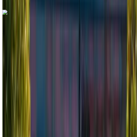
+212708889994
WhatsApp
Mercedes Benz Vito 2024
Aeroporto internazionale di Tangeri, Tangier
Aeroporto internazionale di Tangeri, Tangier
2024
Euro
Furgone
Diesel
MAD 2600
/ giorno
Illimitato
MAD 60,000
/ mo.
6000 km
Assicurazione inclusa
Trasmissione automatica
Consegna gratuita
Aeroporto
internazionale di Tangeri, Tangier
Aeroporto