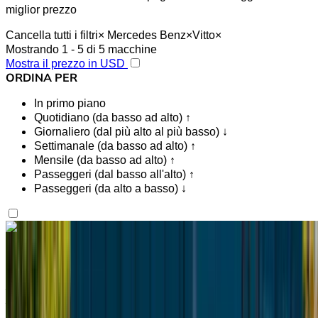
miglior prezzo
Cancella tutti i filtri
×
Mercedes Benz
×
Vitto
×
Mostrando 1 - 5 di 5 macchine
Mostra il prezzo in USD
ORDINA PER
In primo piano
Quotidiano (da basso ad alto) ↑
Giornaliero (dal più alto al più basso) ↓
Settimanale (da basso ad alto) ↑
Mensile (da basso ad alto) ↑
Passeggeri (dal basso all'alto) ↑
Passeggeri (da alto a basso) ↓
Ti piace quello che vedi?
Scopri di più
Mercedes Benz Vito 2024
Aeroporto internazionale di Tangeri, Tangier
Aeroporto internazionale di Tangeri, Tangier