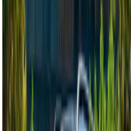
Furgone in Tangier, Marocco. Vari modelli tra cui 2024, 2022
di Vitto sono disponibili per il noleggio. Di seguito sono
elencate le offerte in tempo reale con tariffe giornaliere,
settimanali e mensili direttamente dai fornitori. Paga zero
commissioni o spese di prenotazione. Il ritiro in filiale è
gratuito da Aeroporto internazionale di Tangeri. Per
disponibilità e consegna presso la vostra sede o Tangier
aeroporto alla data e all'ora preferite, si prega di informarsi
con il fornitore. Mettiti in contatto con loro tramite telefono,
WhatsApp o richiedi una richiamata.
Benvenuti su OneClickDrive.ma - Marocco il più grande
mercato automobilistico del mondo.I nostri partner di
autonoleggio partner aggiornano le loro scorte per
OneClickDrive in tempo reale in modo da vedere sempre i
prezzi più recenti. Sfoglia, filtra, seleziona e contatta
direttamente il fornitore di autonoleggio. Menziona che hai
visto il loro annuncio su OneClickDrive.com per ottenere la
tariffa migliore. Stai certo che le migliori offerte di auto a
noleggio sono a portata di clic!