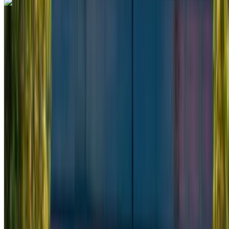
Mercedes Benz Vito 2024
Aeroporto internazionale di Tangeri, Tangier
Aeroporto internazionale di Tangeri, Tangier
2024
Euro
Furgone
Diesel
MAD 2340
/ giorno
Illimitato
MAD 58,500
/ mo.
6000 km
Assicurazione inclusa
Trasmissione automatica
Consegna gratuita
Aeroporto
internazionale di Tangeri, Tangier
Aeroporto
internazionale di Tangeri, Tangier
Chiamata