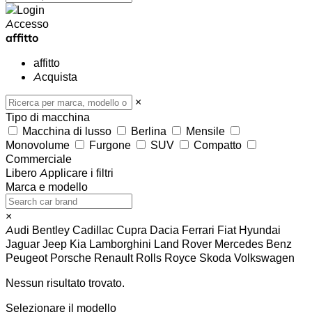
Accesso
affitto
affitto
Acquista
×
Tipo di macchina
Macchina di lusso
Berlina
Mensile
Monovolume
Furgone
SUV
Compatto
Commerciale
Libero
Applicare i filtri
Marca e modello
×
Audi
Bentley
Cadillac
Cupra
Dacia
Ferrari
Fiat
Hyundai
Jaguar
Jeep
Kia
Lamborghini
Land Rover
Mercedes Benz
Peugeot
Porsche
Renault
Rolls Royce
Skoda
Volkswagen
Nessun risultato trovato.
Selezionare il modello