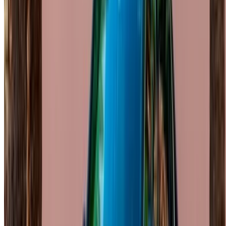
/ Risorse
Noleggio auto Agadir
Noleggio auto Casablanca
Noleggio auto Fès
Noleggio auto Marrakech
Noleggio auto Nador
Noleggio auto Oujda
Noleggio auto Rabat
Noleggio auto Tangier
Aeroporto di Casablanca
Aeroporto di Marrakesh
/ Azienda
Mappa del sito XML
Blog sull'autonoleggio
/ Supporto
+212708880005