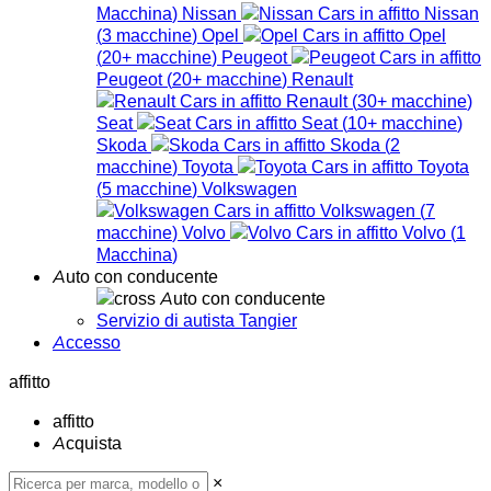
Macchina
)
Nissan
Nissan
(
3
macchine
)
Opel
Opel
(
20+
macchine
)
Peugeot
Peugeot
(
20+
macchine
)
Renault
Renault
(
30+
macchine
)
Seat
Seat
(
10+
macchine
)
Skoda
Skoda
(
2
macchine
)
Toyota
Toyota
(
5
macchine
)
Volkswagen
Volkswagen
(
7
macchine
)
Volvo
Volvo
(
1
Macchina
)
Auto con conducente
Auto con conducente
Servizio di autista Tangier
Accesso
affitto
affitto
Acquista
×