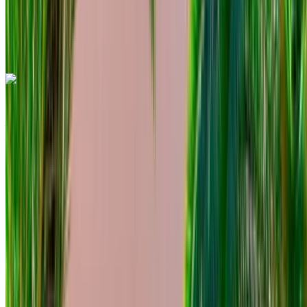
Aeroporto
internazionale di Tangeri, Tangier
Aeroporto
internazionale di Tangeri, Tangier
Chiamata
+212708889994
WhatsApp
Mercedes Benz C200 d 2023
Aeroporto internazionale di Tangeri, Tangier
Aeroporto internazionale di Tangeri, Tangier
2023
Euro
Berlina
Diesel
MAD 1560
/ giorno
Illimitato
MAD 39,000
/ mo.
6000 km
Assicurazione inclusa
Trasmissione automatica