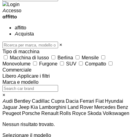
Accesso
affitto
affitto
Acquista
×
Tipo di macchina
Macchina di lusso
Berlina
Mensile
Monovolume
Furgone
SUV
Compatto
Commerciale
Libero
Applicare i filtri
Marca e modello
×
Audi
Bentley
Cadillac
Cupra
Dacia
Ferrari
Fiat
Hyundai
Jaguar
Jeep
Kia
Lamborghini
Land Rover
Mercedes Benz
Peugeot
Porsche
Renault
Rolls Royce
Skoda
Volkswagen
Nessun risultato trovato.
Selezionare il modello