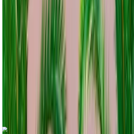
Aeroporto internazionale di Tangeri, Tangier
Aeroporto internazionale di Tangeri, Tangier
2023
Euro
Berlina
Diesel
MAD 1600
/ giorno
250 km
MAD 36,000
/ mo.
6000 km
Assicurazione inclusa
Trasmissione automatica
Consegna gratuita
Aeroporto
internazionale di Tangeri, Tangier
Aeroporto
internazionale di Tangeri, Tangier
Chiamata
+212708889994
WhatsApp