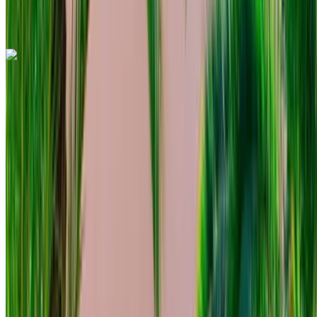
internazionale di Tangeri, Tangier
Chiamata
+212708889994
WhatsApp
Mercedes Benz C200 d 2023
Aeroporto internazionale di Tangeri, Tangier
Aeroporto internazionale di Tangeri, Tangier
2023
Euro
Berlina
Diesel
MAD 1800
/ giorno
Illimitato
MAD 48,000
/ mo.
6000 km
Assicurazione inclusa
Trasmissione automatica
Consegna gratuita