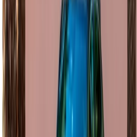
Continua
Or
Non avete un account?
Iscriviti
Avete già un account?
Accesso
La vostra piattaforma unica per esplorare le migliori offerte di
noleggio auto e auto usate in Marocco. Dalle opzioni più
economiche alle auto di lusso, trovate l'auto giusta per il
vostro viaggio. OneClickDrive vi aiuta a trovare i fornitori
locali di fiducia, in modo che possiate vivere un'esperienza
senza problemi e senza stress.
Avete auto da noleggiare o vendere?
Raggiungere migliaia di persone ogni giorno.
Elenca le tue auto
Modi flessibili per pagare direttamente il vostro partner