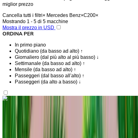
miglior prezzo
Cancella tutti i filtri
×
Mercedes Benz
×
C200
×
Mostrando 1 - 5 di 5 macchine
Mostra il prezzo in USD
ORDINA PER
In primo piano
Quotidiano (da basso ad alto) ↑
Giornaliero (dal più alto al più basso) ↓
Settimanale (da basso ad alto) ↑
Mensile (da basso ad alto) ↑
Passeggeri (dal basso all'alto) ↑
Passeggeri (da alto a basso) ↓
Ti piace quello che vedi?
Scopri di più
Mercedes Benz C200 d 2023
Berlina nera, 5 posti, comfort premium, risparmio di
carburante, finitura elegante