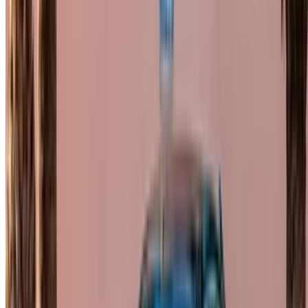
Effettuare il login per accedere ai preferiti,
monitorare le offerte e prenotare più velocemente.
Continua
o
Non avete un account?
Iscriviti
Avete già un account?
Accesso
×
OTP errato
Creare un account. Guida a un affare migliore.
Log In. Take the Wheel.