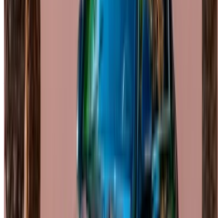
info@oneclickdrive.com
/ Affari
sales@oneclickdrive.com
Avete auto da noleggiare o vendere?
Raggiungere migliaia di persone ogni giorno.
Elenca le tue auto
Modi flessibili per pagare direttamente il vostro partner