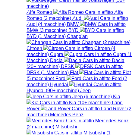
macchine
)
Alfa Romeo
Alfa
Romeo
(
2
macchine
)
Audi
Audi
(
4
macchine
)
BMW
BMW
(
3
macchine
)
BYD
BYD
(
1
Macchina
)
Chang'an
Changan
(
2
macchine
)
Citroen
Citroen
(
4
macchine
)
Cupra
Cupra
(
1
Macchina
)
Dacia
Dacia
(
20+
macchine
)
DFSK
DFSK
(
1
Macchina
)
Fiat
Fiat
(
5
macchine
)
Ford
Ford
(
2
macchine
)
Hyundai
Hyundai
(
90+
macchine
)
Jeep
Jeep
(
6
macchine
)
Kia
Kia
(
10+
macchine
)
Land
Rover
Land Rover
(
2
macchine
)
Mercedes Benz
Mercedes Benz
(
2
macchine
)
Mitsubishi
Mitsubishi
(
1