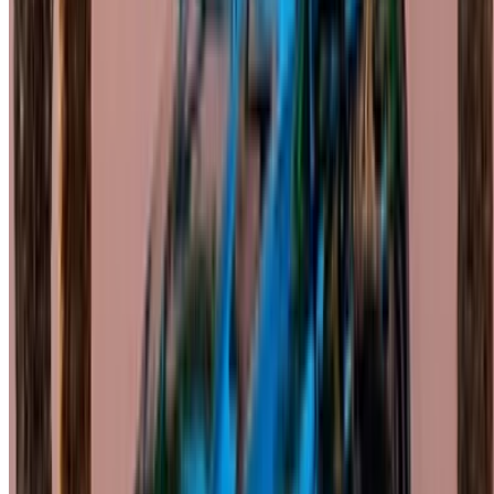
Tangier Ibn Battouta Airport, Tangier, Morocco
©OneClickDrive 2026.
Tutti i diritti riservati
Seguiteci su:
English
‏العربية‏
Français
Dutch
русский
Türkçe
Español
Chinese
Italian
German
X
Chiudere
Fatto. Saluti!