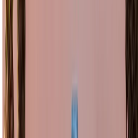
visto il loro annuncio su OneClickDrive.com per ottenere la
tariffa migliore. Stai certo che le migliori offerte di auto a
noleggio sono a portata di clic!
NOTA:
I listini di cui sopra, compresi i prezzi, sono
aggiornati dalle rispettive società di noleggio auto. Nel
caso in cui la vettura non sia disponibile al prezzo indicato
(IVA esclusa), si prega di
informaci
e vi risponderemo con
l'alternativa migliore. Felicenoleggio!
Disclaimer:
Utilizzando questo sito web, l'utente accetta i nostri Termini e
Condizioni e l'Informativa sulla Privacy e declina
OneClickDrive.ma da qualsiasi informazione errata fornita
dalle società di autonoleggio o da noi.
×
OTP errato