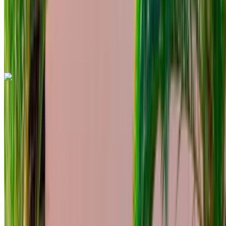
Consegna gratuita
Aeroporto
internazionale di Tangeri, Tangier
Aeroporto
internazionale di Tangeri, Tangier
Chiamata
+212708889994
WhatsApp
Mercedes Benz C200 2024
Aeroporto internazionale di Tangeri, Tangier
Aeroporto internazionale di Tangeri, Tangier
2024
Euro
lusso
Diesel
MAD 1560
/ giorno
Illimitato
MAD 39,000
/ mo.
6000 km