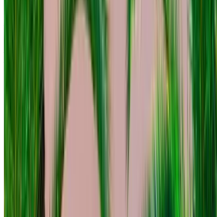
Mercedes Benz C200 2024
Auto di lusso nera, 5 passeggeri, interni lussuosi, audio di
alta qualità, sicurezza all'avanguardia
Aeroporto internazionale di Tangeri, Tangier
Aeroporto internazionale di Tangeri, Tangier
2024
Euro
lusso
Diesel
MAD 1500
/ giorno
Illimitato
MAD 36,000
/ mo.
6000 km
Assicurazione inclusa
Trasmissione automatica
Consegna gratuita
Aeroporto
internazionale di Tangeri, Tangier
Aeroporto