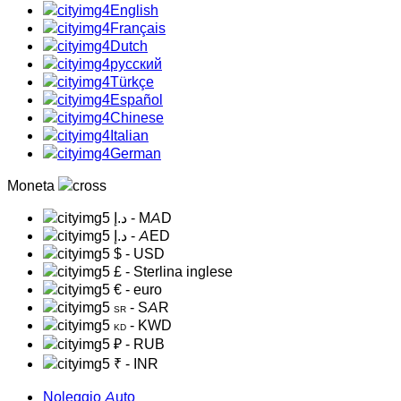
English
Français
Dutch
русский
Türkçe
Español
Chinese
Italian
German
Moneta
د.إ
- MAD
د.إ
- AED
$
- USD
£
- Sterlina inglese
€
- euro
- SAR
SR
- KWD
KD
₽
- RUB
₹
- INR
Noleggio Auto