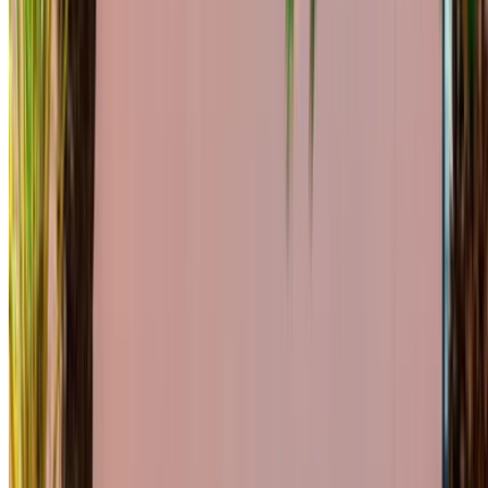
the Marocco, filtrare in base alla posizione, al budget e
ai requisiti.
Restringi con le tue preferenze: specifiche dell'auto,
limite di chilometraggio, assicurazione inclusa,
caratteristiche dell'auto e così via.
Seleziona le migliori offerte del fornitore di
autonoleggio e contattalo direttamente tramite telefono,
WhatsApp o richiedi una richiamata.
Assicurati di chiedere le immagini reali e le specifiche
dell'auto prima di finalizzare l'accordo.
Prenota direttamente, senza ricarichi!
Mercedes Benz C200 Macchina Macchina prezzo
di noleggio in Tangier
Quotidiano
settimanalmente
Mensile
Mercedes Benz C200
MAD
MAD 1,600
MAD 9,800
d (Nero), 2023
36,000
Mercedes Benz C200
MAD
MAD 1,500
MAD 9,800
(Nero), 2024
36,000
Mercedes Benz C200
MAD
MAD 1,800
MAD 11,900
d (Grigio scuro), 2023
48,000