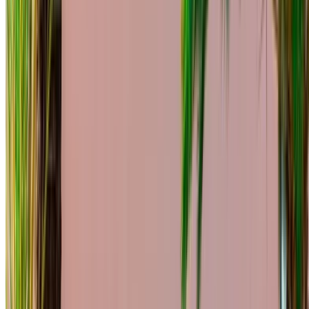
Assicurazione inclusa
Trasmissione automatica
Consegna gratuita
Aeroporto
internazionale di Tangeri, Tangier
Aeroporto
internazionale di Tangeri, Tangier
Chiamata
+212708889994
WhatsApp
Mostrando 1 - 5 di 5 macchine
1
Cercate altre opzioni?
Sfoglia tutte le auto
Salvare le auto. Traccia i prezzi. Prenotate più velocemente.
Creare un account
Come ottenere il miglior affare
Compare offers from multiple rent a car companies in