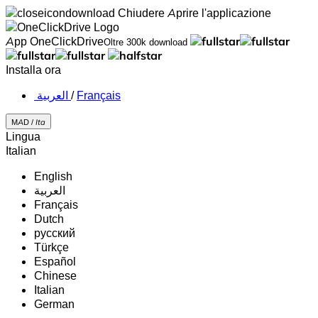
Chiudere
Aprire l'applicazione
App OneClickDrive
Oltre 300k download
Installa ora
‏العربية ‏
/
Français
MAD /
Ita
Lingua
Italian
English
‏العربية‏
Français
Dutch
русский
Türkçe
Español
Chinese
Italian
German