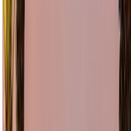
Mercedes Benz C200
MAD
MAD 1,560
MAD 10,010
d (Grigio scuro), 2023
39,000
Mercedes Benz C200
MAD
MAD 1,560
MAD 10,010
(Nero), 2024
39,000
Noleggio e guida autonoma un Mercedes Benz C200
Macchina di lusso in Tangier, Marocco. Vari modelli tra cui
2024 di C200 sono disponibili per il noleggio. Di seguito
sono elencate le offerte in tempo reale con tariffe giornaliere,
settimanali e mensili direttamente dai fornitori. Paga zero
commissioni o spese di prenotazione. Il ritiro in filiale è
gratuito da Aeroporto internazionale di Tangeri. Per
disponibilità e consegna presso la vostra sede o Tangier
aeroporto alla data e all'ora preferite, si prega di informarsi
con il fornitore. Mettiti in contatto con loro tramite telefono,
WhatsApp o richiedi una richiamata.
Benvenuti su OneClickDrive.ma - Marocco il più grande
mercato automobilistico del mondo.I nostri partner di
autonoleggio partner aggiornano le loro scorte per
OneClickDrive in tempo reale in modo da vedere sempre i
prezzi più recenti. Sfoglia, filtra, seleziona e contatta
direttamente il fornitore di autonoleggio. Menziona che hai