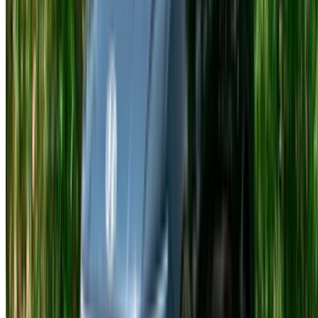
fisso, è meglio prenotare in anticipo piuttosto che all'ultimo
minuto.
Al momento del ritiro, chiedete al fornitore di illustrarvi le
funzioni di assistenza alla guida e la configurazione del
sistema di infotainment prima di partire. Vale la pena
dedicare qualche minuto a questa attività, soprattutto se è la
prima volta che guidate questo modello.
Nello specifico, per le prenotazioni di auto a noleggio
Hyundai Accent a Tangeri, il limite di chilometraggio per i
noleggi brevi è dove si nascondono le maggiori sorprese. È
questo il dato da verificare prima di ogni altra cosa.
Domande frequenti
Quanto costa noleggiare una Hyundai Accent a
Tangeri?
Il prezzo parte da circa 200 MAD al giorno. Il costo aumenta
in base alla qualità, alla stagione e alla durata del noleggio.