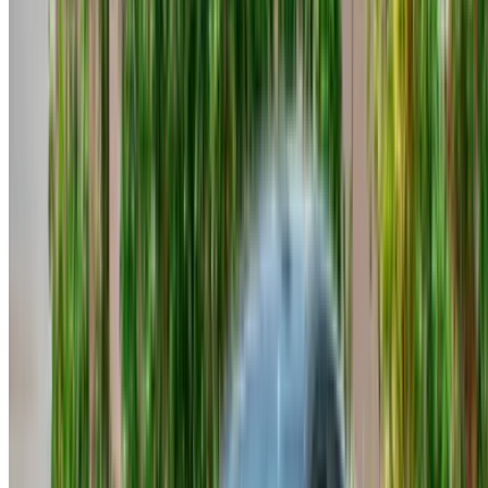
categorie di veicoli. La piattaforma include SUV compatti,
berline a due volumi, berline più grandi e auto familiari. Molti
noleggi prevedono un chilometraggio incluso. A seconda del
fornitore, potrebbe essere richiesto un deposito cauzionale.
Cosa influenza il prezzo?
L'allestimento
è la variabile principale. La differenza
tra una Accent standard e la variante Premium si nota
chiaramente nella tariffa giornaliera.
Modello scelto
. Gli allestimenti superiori e i modelli
più recenti costano di più. Anche l'anno di produzione
del veicolo influisce sul prezzo quando si confrontano
le offerte di noleggio Hyundai Accent a Tangeri tra i
diversi fornitori.
Tariffe giornaliere
. Una Accent standard costa circa
200 MAD al giorno. I modelli di fascia alta possono
arrivare a 700 MAD o più.
Tariffe mensili
. Da 5.000 a 12.000 MAD per l'intero
mese, a seconda dell'allestimento. A questo livello,
confrontare attentamente i fornitori prima di impegnarsi
fa davvero la differenza.