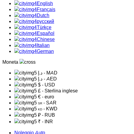
English
Français
Dutch
русский
Türkçe
Español
Chinese
Italian
German
Moneta
د.إ
- MAD
د.إ
- AED
$
- USD
£
- Sterlina inglese
€
- euro
- SAR
SR
- KWD
KD
₽
- RUB
₹
- INR
Noleggio Auto