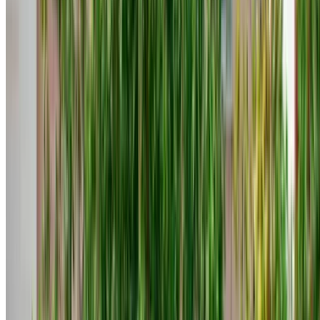
richiesto e quello che paghi, nessun ricarico aggiunto di
nascosto al totale. Confrontare diverse offerte prima di
decidere è comunque consigliabile. Anche per allestimenti
identici, i prezzi variano abbastanza tra i diversi fornitori da
far sì che la differenza si accumuli nel corso di una
settimana.
Perché l'accento funziona in questo
caso
Si tratta di una berlina pratica ed efficiente nei consumi, che
si adatta alla realtà della guida di Tangeri meglio della
maggior parte delle alternative in questa fascia di prezzo.
Facile da parcheggiare, economica da gestire e disponibile
in un numero sufficiente di varianti per soddisfare la maggior
parte dei budget. Noleggiando una Hyundai Accent a
Tangeri tramite OneClickDrive, tratterete direttamente con i
fornitori, otterrete durate di noleggio flessibili e
un'assicurazione solitamente già inclusa nel prezzo totale.
Se la Accent non è la soluzione ideale, sono disponibili altre