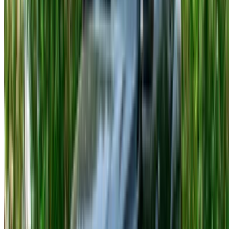
requisiti di deposito variano a seconda del fornitore: alcuni
prevedono un deposito fisso, altri sono flessibili.
Le offerte di noleggio auto Hyundai Accent a Tangeri variano
per quanto riguarda i servizi inclusi, quindi si consiglia di
leggere attentamente ogni offerta anziché presumere che le
condizioni siano identiche per tutte. I veicoli vengono puliti e
controllati meccanicamente prima della consegna.
Condizioni che vale la pena conoscere
L'assicurazione di base è inclusa nella maggior parte dei
noleggi. L'età minima richiesta è di 21 anni e si deve
possedere almeno un anno di esperienza di guida con
patente valida. La durata minima del noleggio è di un giorno.
Si applicano limiti di chilometraggio per ogni durata del
noleggio e gli eventuali chilometri in eccesso vengono
addebitati secondo le tariffe del singolo fornitore.
Questo è il dettaglio che le persone tendono a sottovalutare
quando prenotano una Hyundai Accent a Tangeri per una
settimana o più. Chiedete qual è la tariffa per chilometro