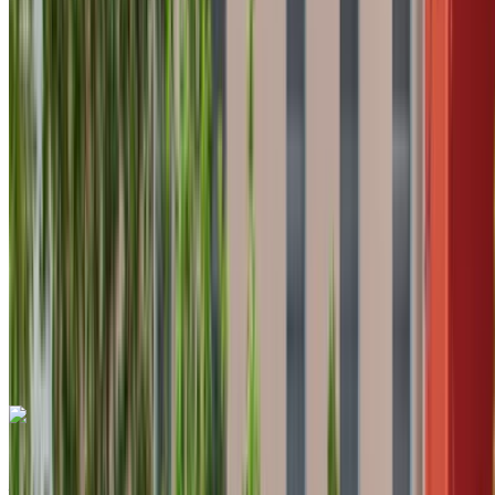
2023
Euro
Economia
Diesel
MAD 380
/ giorno
Illimitato
MAD 7500
/ mo.
6000 km
Assicurazione inclusa
Trasmissione automatica
Consegna gratuita
Aeroporto
internazionale di Tangeri, Tangier
Aeroporto
internazionale di Tangeri, Tangier
Chiamata
+212708889994
WhatsApp
Hyundai Accent 2024
Aeroporto internazionale di Tangeri, Tangier