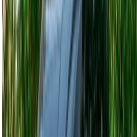
extra prima di intraprendere qualsiasi percorso fuori città. A
questo prezzo è facile non notarlo, ma alla fine incide sul
budget.
Consigli prima della prenotazione
Confronta almeno due o tre fornitori. Stessi allestimenti,
prezzi diversi: succede spesso e la differenza raramente si
spiega con qualcosa di significativo.
Le prenotazioni di durata maggiore quasi sempre
comportano una riduzione della tariffa giornaliera. Il
confronto tra una prenotazione settimanale e diverse
prenotazioni giornaliere non è affatto equo in termini di costi.
Prima di tutto, leggete attentamente le condizioni relative al
chilometraggio. È lì che si trovano solitamente i costi
imprevisti al momento della restituzione del veicolo, non
nella tariffa iniziale.
I modelli più richiesti nelle date di maggiore affluenza si
esauriscono rapidamente. Se il periodo in cui hai prenotato è