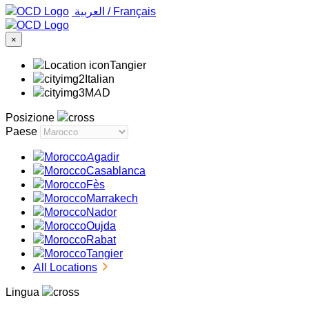
‏العربية ‏
/
Français
×
Tangier
Italian
MAD
Posizione
Paese
Agadir
Casablanca
Fès
Marrakech
Nador
Oujda
Rabat
Tangier
All Locations
Lingua