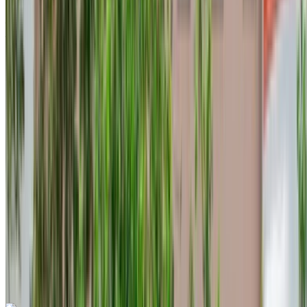
Aeroporto internazionale di Tangeri, Tangier
Aeroporto internazionale di Tangeri, Tangier
2023
Euro
Economia
Diesel
MAD 480
/ giorno
Illimitato
MAD 10,800
/ mo.
6000 km
Assicurazione inclusa
Trasmissione automatica
Consegna gratuita
Aeroporto
internazionale di Tangeri, Tangier
Aeroporto
internazionale di Tangeri, Tangier
Chiamata
+212708889994
WhatsApp