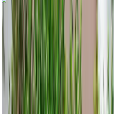
Hyundai Accent 2024
Aeroporto internazionale di Tangeri, Tangier
Aeroporto internazionale di Tangeri, Tangier
2024
Euro
Economia
Diesel
MAD 570
/ giorno
Illimitato
MAD 13,800
/ mo.
6000 km
Assicurazione inclusa
Trasmissione automatica
Consegna gratuita
Aeroporto
internazionale di Tangeri, Tangier
Aeroporto
internazionale di Tangeri, Tangier
Chiamata