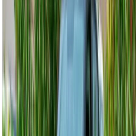
Noleggio orario
. Alcuni fornitori offrono prenotazioni di
breve durata. Se hai bisogno dell'auto solo per un
incontro o una commissione veloce, vale la pena
verificare la disponibilità di una Hyundai Accent a
noleggio orario a Tangeri.
Prezzo del fornitore
. Ogni rivenditore stabilisce le
proprie tariffe e i costi aggiuntivi. Non esiste una
standardizzazione a livello di mercato.
Domanda stagionale
. I periodi di punta del turismo
fanno aumentare i prezzi e i modelli più richiesti vanno
a ruba quando la domanda aumenta.
Chilometraggio incluso
. La maggior parte dei noleggi
prevede un limite giornaliero. L'aggiunta di una
copertura assicurativa extra aumenta il costo totale,
quindi tienine conto prima di finalizzare qualsiasi
prenotazione di noleggio di una Hyundai Accent a
Tangeri.
Rifiniture che troverai
Quattro varianti ricorrono regolarmente negli annunci di
Tangeri.