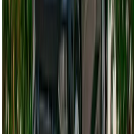
assicurativa di base. Solitamente è possibile passare a una
copertura più completa, ed è consigliabile informarsi in
anticipo.
Ci sono limiti di chilometraggio?
Sì. È previsto un limite massimo per ogni periodo di noleggio
e gli eventuali superamenti vengono fatturati separatamente
secondo la tariffa del fornitore.
Posso prenotare senza versare un acconto?
Alcuni fornitori offrono opzioni senza deposito. Dipende dalla
disponibilità e dalle condizioni specifiche dell'inserzione.
È possibile far consegnare l'auto al mio hotel?
Diversi fornitori offrono la consegna a Tangeri. È
consigliabile confermare la disponibilità al momento della
prenotazione, anziché darla per scontata.
Quali allestimenti sono disponibili?