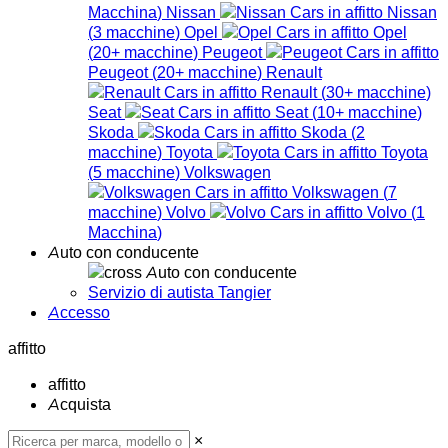
Macchina
)
Nissan
Nissan
(
3
macchine
)
Opel
Opel
(
20+
macchine
)
Peugeot
Peugeot
(
20+
macchine
)
Renault
Renault
(
30+
macchine
)
Seat
Seat
(
10+
macchine
)
Skoda
Skoda
(
2
macchine
)
Toyota
Toyota
(
5
macchine
)
Volkswagen
Volkswagen
(
7
macchine
)
Volvo
Volvo
(
1
Macchina
)
Auto con conducente
Auto con conducente
Servizio di autista Tangier
Accesso
affitto
affitto
Acquista
×