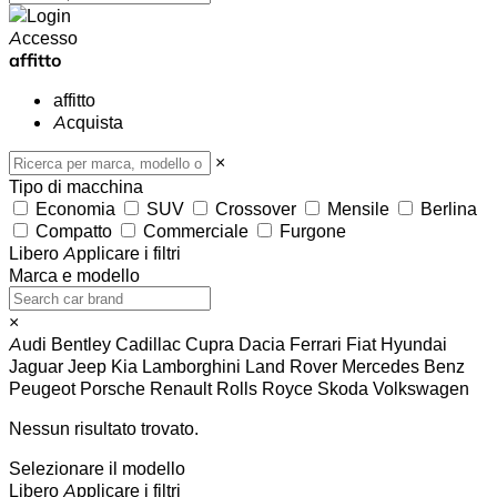
Accesso
affitto
affitto
Acquista
×
Tipo di macchina
Economia
SUV
Crossover
Mensile
Berlina
Compatto
Commerciale
Furgone
Libero
Applicare i filtri
Marca e modello
×
Audi
Bentley
Cadillac
Cupra
Dacia
Ferrari
Fiat
Hyundai
Jaguar
Jeep
Kia
Lamborghini
Land Rover
Mercedes Benz
Peugeot
Porsche
Renault
Rolls Royce
Skoda
Volkswagen
Nessun risultato trovato.
Selezionare il modello
Libero
Applicare i filtri