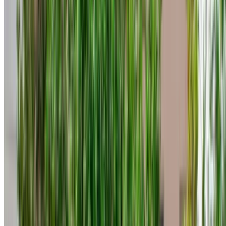
+212708889994
WhatsApp
Mostrando 1 - 6 di 6 macchine
1
Cercate altre opzioni?
Sfoglia tutte le auto
Salvare le auto. Traccia i prezzi. Prenotate più velocemente.
Creare un account
Come ottenere il miglior affare
Compare offers from multiple rent a car companies in
the Marocco, filtrare in base alla posizione, al budget e
ai requisiti.
Restringi con le tue preferenze: specifiche dell'auto,
limite di chilometraggio, assicurazione inclusa,
caratteristiche dell'auto e così via.
Seleziona le migliori offerte del fornitore di
autonoleggio e contattalo direttamente tramite telefono,