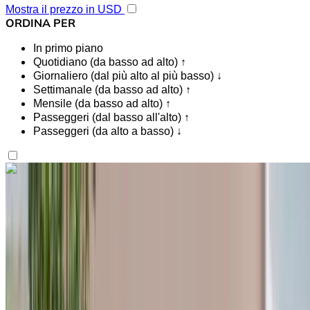
Mostra il prezzo in USD
ORDINA PER
In primo piano
Quotidiano (da basso ad alto) ↑
Giornaliero (dal più alto al più basso) ↓
Settimanale (da basso ad alto) ↑
Mensile (da basso ad alto) ↑
Passeggeri (dal basso all'alto) ↑
Passeggeri (da alto a basso) ↓
Ti piace quello che vedi?
Scopri di più
Hyundai Accent 2024
Aeroporto internazionale di Tangeri, Tangier
Aeroporto internazionale di Tangeri, Tangier
2024
Euro
Economia
Benzina