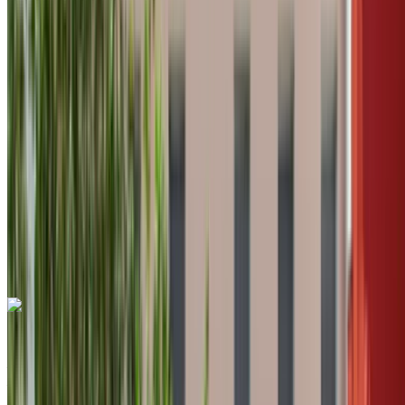
Economia
Diesel
MAD 400
/ giorno
Illimitato
MAD 8400
/ mo.
6000 km
Assicurazione inclusa
Trasmissione automatica
Consegna gratuita
Aeroporto
internazionale di Tangeri, Tangier
Aeroporto
internazionale di Tangeri, Tangier
Chiamata
+212708889994
WhatsApp
Hyundai Accent 2023
Aeroporto internazionale di Tangeri, Tangier
Aeroporto internazionale di Tangeri, Tangier