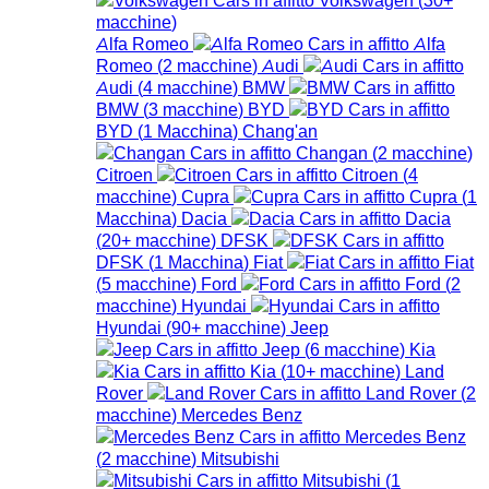
macchine
)
Alfa Romeo
Alfa
Romeo
(
2
macchine
)
Audi
Audi
(
4
macchine
)
BMW
BMW
(
3
macchine
)
BYD
BYD
(
1
Macchina
)
Chang'an
Changan
(
2
macchine
)
Citroen
Citroen
(
4
macchine
)
Cupra
Cupra
(
1
Macchina
)
Dacia
Dacia
(
20+
macchine
)
DFSK
DFSK
(
1
Macchina
)
Fiat
Fiat
(
5
macchine
)
Ford
Ford
(
2
macchine
)
Hyundai
Hyundai
(
90+
macchine
)
Jeep
Jeep
(
6
macchine
)
Kia
Kia
(
10+
macchine
)
Land
Rover
Land Rover
(
2
macchine
)
Mercedes Benz
Mercedes Benz
(
2
macchine
)
Mitsubishi
Mitsubishi
(
1