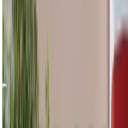
MAD 570
/ giorno
Illimitato
MAD 13,800
/ mo.
6000 km
Assicurazione inclusa
Trasmissione automatica
Consegna gratuita
Aeroporto
internazionale di Tangeri, Tangier
Aeroporto
internazionale di Tangeri, Tangier
Chiamata
+212708889994
WhatsApp
Hyundai Accent 2024
Aeroporto internazionale di Tangeri, Tangier
Aeroporto internazionale di Tangeri, Tangier
2024
Euro