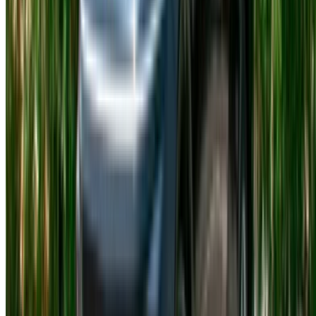
È richiesto un deposito cauzionale?
La maggior parte dei fornitori ne richiede una. L'importo varia
a seconda del modello e dell'azienda ed è generalmente
rimborsabile al momento della restituzione.
I turisti possono noleggiare una Hyundai Accent
a Tangeri?
Sì. Passaporto, documenti d'ingresso e patente di guida
valida sono i documenti di base. A seconda della
nazionalità, potrebbe essere necessaria una patente di guida
internazionale.
Qual è l'età minima?
Solitamente 21. Può variare leggermente a seconda
dell'allestimento scelto.
L'assicurazione è inclusa?
La maggior parte degli affitti include una copertura