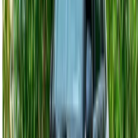
Preparate i documenti prima di arrivare. Scoprire che manca
qualcosa allo sportello fa perdere tempo e raramente risolve
rapidamente il problema.
In Marocco, i residenti necessitano di un documento
d'identità nazionale o di una carta di residenza e di una
patente di guida valida. L'età minima è generalmente di 21
anni, sebbene possa variare leggermente a seconda del
modello.
Per i turisti, è necessario un documento che attesti la validità
del passaporto, un visto d'ingresso valido (se richiesto), la
patente di guida del proprio paese di origine e una patente di
guida internazionale, a seconda del paese in cui è stata
rilasciata. L'età minima richiesta rimane la stessa.
Cosa è tipicamente incluso
Il servizio di consegna e ritiro a Tangeri è disponibile solo
con alcuni fornitori e non con tutti. Verificate prima di dare per
scontato. L'assistenza è raggiungibile 24 ore su 24 tramite
WhatsApp o telefono. I metodi di pagamento accettati
includono carta di credito, contanti e bonifico bancario. I