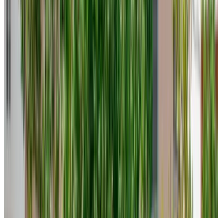
vicino alla medina, economica nei consumi di carburante per
tutta la settimana e disponibile a tariffe giornaliere a partire
da circa 200 MAD. Il prezzo massimo si aggira sui 700 MAD
o più, a seconda dell'allestimento e del fornitore. I noleggi
mensili riducono notevolmente il costo giornaliero. La
maggior parte delle persone lo scopre solo dopo aver
prenotato il noleggio giornaliero. Un'informazione utile da
tenere presente prima di iniziare a cercare le opzioni di
noleggio di una Hyundai Accent a Tangeri.
Informazioni sull'affitto a Tangeri
La Accent si adatta perfettamente a Tangeri. La città premia
le auto piccole ed economiche più di altre. Vie strette vicino
alla medina, parcheggi limitati nei quartieri più antichi, traffico
a singhiozzo in centro: la Accent affronta tutto questo senza i
costi di gestione o le frustrazioni legate al parcheggio che
derivano da un'auto più grande.
Noleggia una Hyundai Accent a Tangeri tramite
OneClickDrive e prenoterai direttamente con il fornitore al
suo prezzo effettivo. Nessuna commissione tra il prezzo