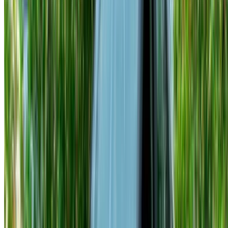
Hyundai Accent Standard
. Pratica, affidabile e
ideale per l'uso quotidiano in città, al prezzo più
accessibile.
Hyundai Accent Comfort
. Funzionalità interne
migliorate e un'esperienza di guida più fluida, che si
mantiene eccellente sia in città che sui lunghi viaggi in
autostrada.
Hyundai Accent Premium
. Comfort dell'abitacolo
migliorato e finiture più raffinate. Costa di più, ma offre
di più.
Hyundai Accent Automatic
. Cambio automatico per
chi preferisce non dover gestire un cambio manuale nel
traffico congestionato di Tangeri.
Tutte e quattro le opzioni sono disponibili giornalmente,
settimanalmente o mensilmente. L'assicurazione e il
rimborso chilometrico sono inclusi nella maggior parte delle
offerte.
Cosa ti serve prima del ritiro