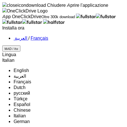
Chiudere
Aprire l'applicazione
App OneClickDrive
Oltre 300k download
Installa ora
‏العربية ‏
/
Français
MAD /
Ita
Lingua
Italian
English
‏العربية‏
Français
Dutch
русский
Türkçe
Español
Chinese
Italian
German