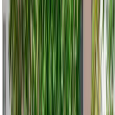
WhatsApp o richiedi una richiamata.
Assicurati di chiedere le immagini reali e le specifiche
dell'auto prima di finalizzare l'accordo.
Prenota direttamente, senza ricarichi!
Hyundai Accento Macchina Macchina prezzo di
noleggio in Tangier
Quotidiano
settimanalmente
Mensile
Hyundai Accento
MAD
MAD 570
MAD 3,620
(Nero), 2024
13,800
Hyundai Accento
MAD
MAD 400
MAD 2,660
(Nero), 2024
8,400
Hyundai Accento
MAD
MAD 380
MAD 2,450
(Bianca), 2023
7,500
Hyundai Accento
MAD
MAD 450
MAD 2,960
(Bronzo), 2024
11,700
Hyundai Accento
MAD
MAD 480
MAD 456
(Nero), 2023
10,800
Noleggiare una Hyundai Accent a Tangeri è una delle scelte
più pratiche per spostarsi in città senza spendere più del
necessario. È sufficientemente compatta per le vie storiche