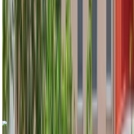
Aeroporto internazionale di Tangeri, Tangier
2024
Euro
Economia
Diesel
MAD 450
/ giorno
Illimitato
MAD 11,700
/ mo.
6000 km
Assicurazione inclusa
Trasmissione automatica
Consegna gratuita
Aeroporto
internazionale di Tangeri, Tangier
Aeroporto
internazionale di Tangeri, Tangier
Chiamata
+212708889994
WhatsApp
Hyundai Accent 2023