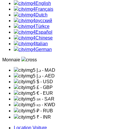
English
Français
Dutch
русский
Türkçe
Español
Chinese
Italian
German
Monnaie
د.إ
- MAD
د.إ
- AED
$
- USD
£
- GBP
€
- EUR
- SAR
SR
- KWD
KD
₽
- RUB
₹
- INR
Location Voiture