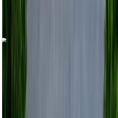
Livraison gratuite
Aéroport
international de Nador, Nador
Aéroport
international de Nador, Nador
Appeler
+212708889994
WhatsApp
Volkswagen Touareg 2023
Aéroport international de Nador, Nador
Aéroport international de Nador, Nador
2023
CCG
SUV
Diesel
MAD 1600
/ jour
Illimité
MAD 36,000
/ mo.
4500 km