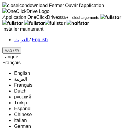
Fermer
Ouvrir l'application
Application OneClickDrive
300k+ Téléchargements
Installer maintenant
‏العربية ‏
/
English
MAD /
FR
Langue
Français
English
‏العربية‏
Français
Dutch
русский
Türkçe
Español
Chinese
Italian
German