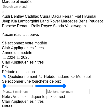
Marque et modèle
×
Audi
Bentley
Cadillac
Cupra
Dacia
Ferrari
Fiat
Hyundai
Jeep
Kia
Lamborghini
Land Rover
Mercedes Benz
Peugeot
Porsche
Renault
Rolls Royce
Skoda
Volkswagen
Aucun résultat trouvé.
Sélectionnez votre modèle
Clair
Appliquer les filtres
Année du modèle
2024
2023
Clair
Appliquer les filtres
Prix
Période de location
Quotidiennement
Hebdomadaire
Mensuel
Sélectionner une fourchette de prix
Note : Veuillez indiquer le prix correct
Clair
Appliquer les filtres
Filtres