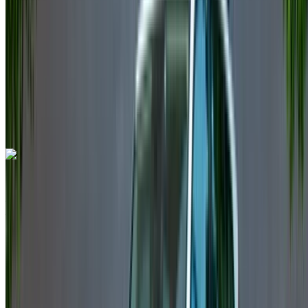
6000 km
Assurance incluse
Transmission automobile
Livraison gratuite
Aéroport
international de Nador, Nador
Aéroport
international de Nador, Nador
Appeler
+212708889994
WhatsApp
Volkswagen Touareg 2024
Aéroport international de Nador, Nador
Aéroport international de Nador, Nador
2024
Européen
SUV
Diesel
MAD 1900
/ jour