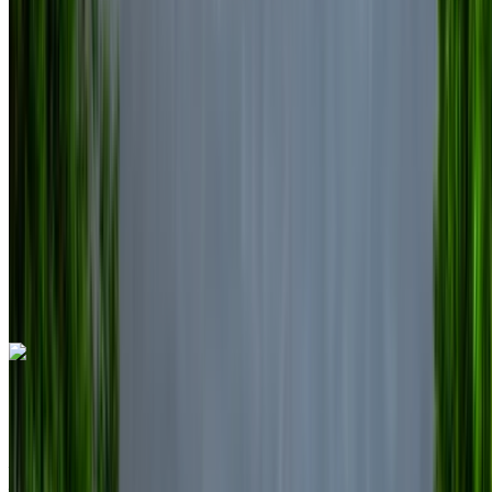
Diesel
MAD 1600
/ jour
Illimité
MAD 36,000
/ mo.
6000 km
Assurance incluse
Transmission automobile
Livraison gratuite
Aéroport
international de Nador, Nador
Aéroport
international de Nador, Nador
Appeler
+212708889994
WhatsApp
Volkswagen Touareg 2023
SUV noir, 5 places, luxueux, puissant, idéal pour les familles
Aéroport international de Nador, Nador
Aéroport international de Nador, Nador