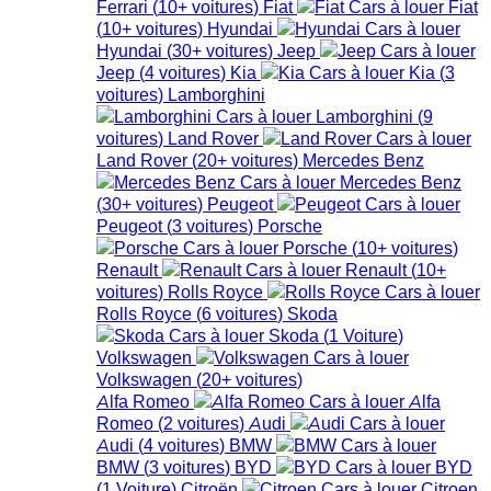
Ferrari
(
10+
voitures
)
Fiat
Fiat
(
10+
voitures
)
Hyundai
Hyundai
(
30+
voitures
)
Jeep
Jeep
(
4
voitures
)
Kia
Kia
(
3
voitures
)
Lamborghini
Lamborghini
(
9
voitures
)
Land Rover
Land Rover
(
20+
voitures
)
Mercedes Benz
Mercedes Benz
(
30+
voitures
)
Peugeot
Peugeot
(
3
voitures
)
Porsche
Porsche
(
10+
voitures
)
Renault
Renault
(
10+
voitures
)
Rolls Royce
Rolls Royce
(
6
voitures
)
Skoda
Skoda
(
1
Voiture
)
Volkswagen
Volkswagen
(
20+
voitures
)
Alfa Romeo
Alfa
Romeo
(
2
voitures
)
Audi
Audi
(
4
voitures
)
BMW
BMW
(
3
voitures
)
BYD
BYD
(
1
Voiture
)
Citroën
Citroen