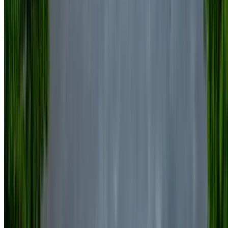
Volkswagen Touareg 2023
Aéroport international de Nador, Nador
Aéroport international de Nador, Nador
2023
Européen
SUV
Diesel
MAD 1600
/ jour
Illimité
MAD 36,000
/ mo.
6000 km
Assurance incluse
Transmission automobile
Livraison gratuite
Aéroport
international de Nador, Nador
Aéroport
international de Nador, Nador
Appeler
+212708889994
WhatsApp