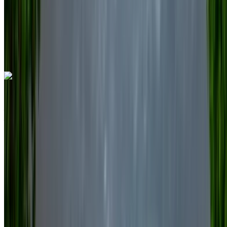
Une seule application. Options de voitures illimitées.
Louer ou acheter des voitures. Comparez et réservez
instantanément.
Volkswagen Touareg 2024
Aéroport international de Nador, Nador
Aéroport international de Nador, Nador
2024
Européen
SUV
Diesel
MAD 1300
/ jour
Illimité
MAD 31,200
/ mo.
6000 km