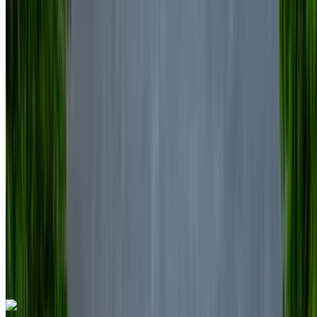
Aéroport international de Nador, Nador
Aéroport international de Nador, Nador
2023
Européen
SUV
Diesel
MAD 1600
/ jour
Illimité
MAD 36,000
/ mo.
6000 km
Assurance incluse
Transmission automobile
Livraison gratuite
Aéroport
international de Nador, Nador
Aéroport
international de Nador, Nador
Appeler
+212708889994
WhatsApp