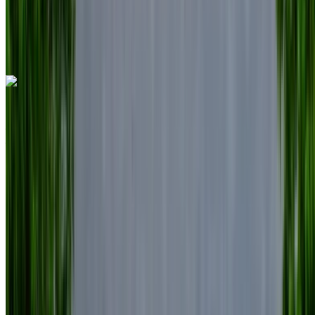
Aéroport
international de Nador, Nador
Aéroport
international de Nador, Nador
Appeler
+212708889994
WhatsApp
Volkswagen Touareg 2023
Aéroport international de Nador, Nador
Aéroport international de Nador, Nador
2023
Européen
SUV
Diesel
MAD 1600
/ jour
Illimité
MAD 36,000
/ mo.
6000 km
Assurance incluse
Transmission automobile