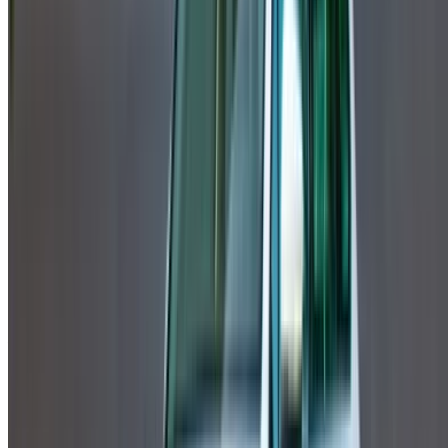
Créer un compte
Comment obtenir le meilleur prix
Compare offers from multiple rent a car companies in
the Maroc, en fonction de votre localisation, de votre
budget et de vos besoins.
Affinez vos préférences: spécifications du véhicule,
kilométrage maximal, assurance incluse,
caractéristiques du véhicule et ainsi de suite.
Faites une liste courte des meilleures offres du loueur
de voitures et contactez les directement par téléphone,
WhatsApp ou demandez qu'on vous rappelle.
Veillez à demander des photos et des spécifications
réelles de la voiture avant de conclure l'accord.
Réservez directement, sans majoration!
Volkswagen Touareg Voiture Voiture prix de
location en Nador
Quotidiennement
Hebdomadaire
Mensuel
Volkswagen
MAD