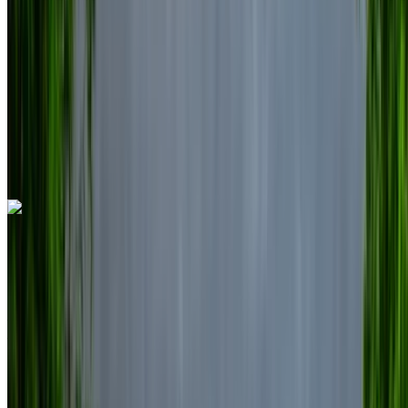
6000 km
Assurance incluse
Transmission automobile
Livraison gratuite
Aéroport
international de Nador, Nador
Aéroport
international de Nador, Nador
Appeler
+212708889994
WhatsApp
Volkswagen Touareg 2023
SUV gris, 5 places, finitions haut de gamme, équipements de
sécurité, habitacle spacieux
Aéroport international de Nador, Nador
Aéroport international de Nador, Nador
2023
Européen
SUV