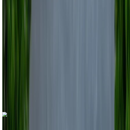
2023
Européen
SUV
Diesel
MAD 1600
/ jour
Illimité
MAD 36,000
/ mo.
6000 km
Assurance incluse
Transmission automobile
Livraison gratuite
Aéroport
international de Nador, Nador
Aéroport
international de Nador, Nador
Appeler
+212708889994
WhatsApp
Volkswagen Touareg 2023