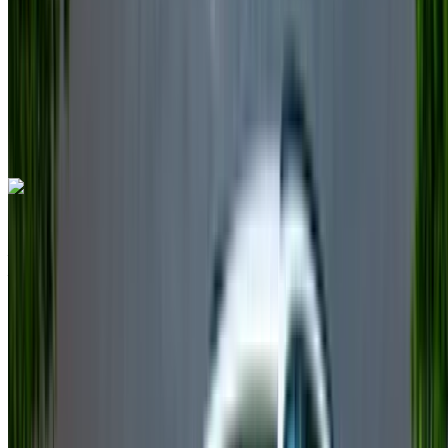
Assurance incluse
Transmission automobile
Livraison gratuite
Aéroport
international de Nador, Nador
Aéroport
international de Nador, Nador
Appeler
+212708889994
WhatsApp
Volkswagen Touareg 2024
Aéroport international de Nador, Nador
Aéroport international de Nador, Nador
2024
Européen
SUV
Diesel
MAD 1600
/ jour
Illimité
MAD 36,000
/ mo.