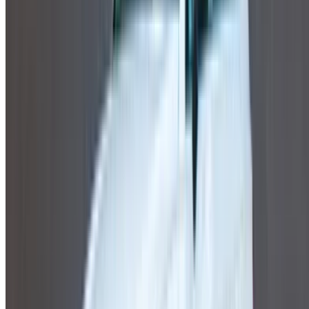
Touareg (Blanc),
MAD 1,725
MAD 10,465
41,400
2024
Volkswagen
MAD
Touareg (Blanc),
MAD 1,600
MAD 9,800
36,000
2023
Volkswagen
MAD
Touareg (Noir),
MAD 1,600
MAD 9,800
36,000
2023
Volkswagen
MAD
Touareg
MAD 1,600
MAD 9,800
36,000
(Argent), 2023
Volkswagen
MAD
Touareg (Gris),
MAD 1,600
MAD 9,800
36,000
2023
Location et conduite autonome a Volkswagen Touareg SUV
en Nador, Maroc. Différents modèles dont 2024, 2023 de
Touareg sont disponibles à la location. Vous trouverez ci-
dessous des offres en direct avec des tarifs par jour, par
semaine et par mois directement auprès des fournisseurs.
Ne payez pas de commission ou de frais de réservation.
L'enlèvement de la succursale est gratuit à partir de Aéroport
international de Nador. Pour la disponibilité et la livraison sur