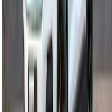
Location voiture Oujda
Location voiture Rabat
Location voiture Tanger
Aéroport de Casablanca
Aéroport de Marrakech
/ Entreprise
Plan du site XML
Blog sur la location de voitures
/ Soutien
+212708880005
info@oneclickdrive.com
/ Entreprises
sales@oneclickdrive.com
Vous avez des voitures à louer ou à vendre ?