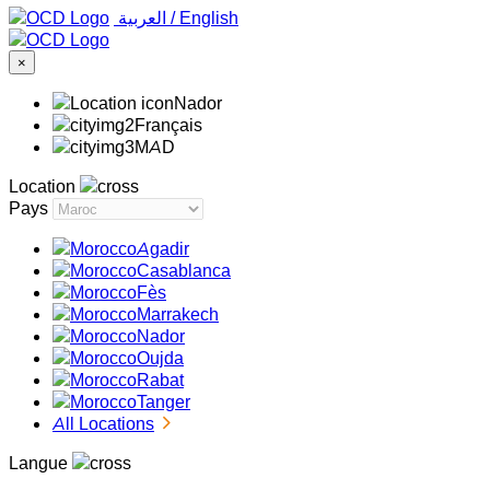
‏العربية ‏
/
English
×
Nador
Français
MAD
Location
Pays
Agadir
Casablanca
Fès
Marrakech
Nador
Oujda
Rabat
Tanger
All Locations
Langue