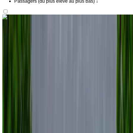
Passagers (du plus élevé au plus bas) ↓
Vous aimez ce que vous voyez ?
En savoir plus
Volkswagen Touareg 2024
Aéroport international de Nador, Nador
Aéroport international de Nador, Nador
2024
Européen
SUV
Diesel
MAD 1725
/ jour
Illimité
MAD 41,400
/ mo.
6000 km
Assurance incluse
Transmission automobile
Livraison gratuite