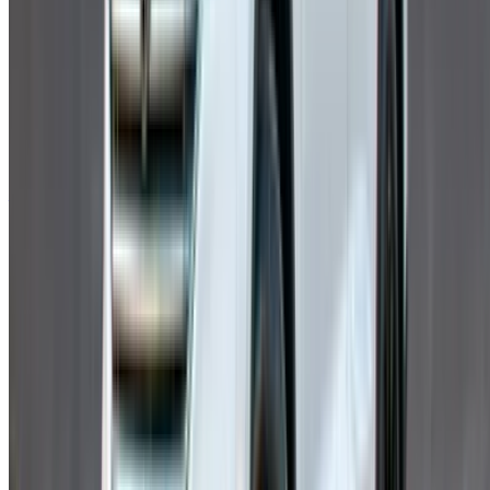
trouvez la bonne voiture pour votre voyage. OneClickDrive
vous aide à trouver des fournisseurs locaux de confiance,
afin que vous puissiez profiter d'une expérience fluide et
sans stress.
Vous avez des voitures à louer ou à vendre ?
Atteindre des milliers de personnes chaque jour.
Référencez vos voitures
Des moyens flexibles pour payer directement votre
partenaire
/ Ressources
Location voiture Agadir
Location voiture Casablanca
Location voiture Fès
Location voiture Marrakech
Location voiture Nador