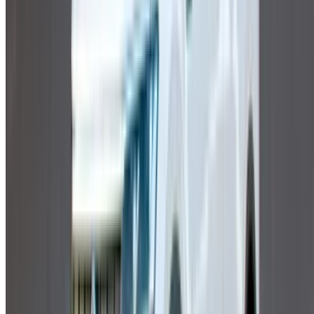
Clause de non-responsabilité:
En utilisant ce site web, vous acceptez nos conditions
générales et notre politique de confidentialité et vous
dégagez OneClickDrive.ma de toute responsabilité
concernant des informations incorrectes fournies par les
sociétés de location de voitures ou par nous-mêmes.
×
OTP incorrect
Connectez-vous pour accéder à vos favoris,
suivre les offres et réserver plus rapidement.
Continuer
ou
Vous n'avez pas de compte ?
S'inscrire
Vous avez déjà un compte ?
Connexion