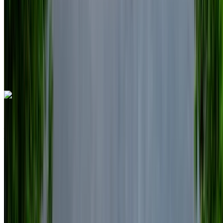
Assurance incluse
Transmission automobile
Livraison gratuite
Aéroport
international de Nador, Nador
Aéroport
international de Nador, Nador
Appeler
+212708889994
WhatsApp
Volkswagen Touareg 2023
Aéroport international de Nador, Nador
Aéroport international de Nador, Nador
2023
Européen
SUV
Diesel
MAD 1600
/ jour
Illimité
MAD 36,000
/ mo.