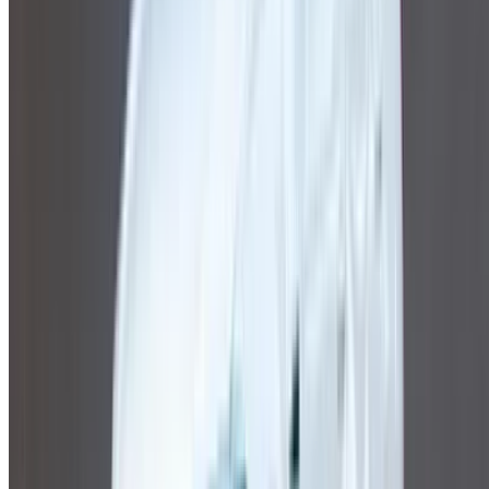
place ou Nador L'aéroport d'Anvers est situé à la date et à
l'heure de votre choix, veuillez vous renseigner auprès du
fournisseur. Contactez-le par téléphone, par WhatsApp ou
demandez à être rappelé.
Bienvenue à OneClickDrive.ma - Maroc le plus grand
marché de l'automobile du monde.Nos partenaires loueurs
de voitures mettent à jour leur stock pour OneClickDrive en
temps réel afin que vous puissiez toujours bénéficier des prix
les plus récents. Parcourez, filtrez, présélectionnez et
contactez directement le loueur de voitures. Mentionnez que
vous avez vu leur annonce sur OneClickDrive.com pour
obtenir le meilleur tarif. Soyez assuré que les meilleures
offres de location de voiture sont à portée de clic !
NOTE:
Les listes ci-dessus, y compris les prix, sont mises
à jour par les autorités compétentes. société de location
de voitures. Si la voiture n'est pas disponible au prix
mentionné (hors TVA), veuillez
nous informer
et nous vous
proposerons la meilleure alternative. Heureuxlocation!