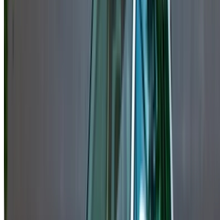
Illimité
MAD 50,500
/ mo.
6000 km
Assurance incluse
Transmission automobile
Livraison gratuite
Aéroport
international de Nador, Nador
Aéroport
international de Nador, Nador
Appeler
+212708889994
WhatsApp
Montrer 1 - 11 de 11 voitures
1
Vous cherchez d'autres options ?
Parcourir toutes les voitures
Sauvegarder des voitures. Suivez les prix. Réservez plus
rapidement.