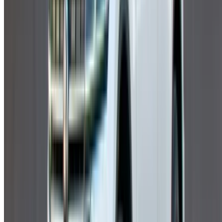
×
OTP incorrect
Créer un compte. Obtenez de meilleures conditions.
Log In. Take the Wheel.
Continuer
Or
Vous n'avez pas de compte ?
S'inscrire
Vous avez déjà un compte?
Connexion
Votre plateforme unique pour explorer les meilleures offres
de location de voitures et de voitures d'occasion à travers le
Maroc. Des options économiques aux voitures de luxe,