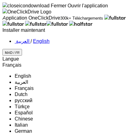
Fermer
Ouvrir l'application
Application OneClickDrive
300k+ Téléchargements
Installer maintenant
‏العربية ‏
/
English
MAD /
FR
Langue
Français
English
‏العربية‏
Français
Dutch
русский
Türkçe
Español
Chinese
Italian
German