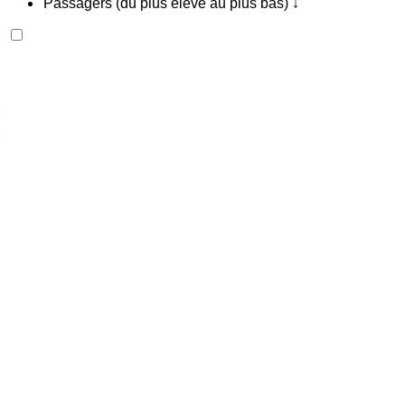
Passagers (du plus élevé au plus bas) ↓
Rolls Royce Ghost 2023
Aéroport international de Nador, Nador
Aéroport international de Nador, Nador
2023
Européen
Berline
Essence
MAD 42,000
/ jour
Illimité
MAD 900,000
/ mo.
6000 km
Assurance incluse
Transmission automobile
Livraison gratuite
Aéroport