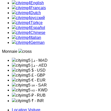
English
Français
Dutch
русский
Türkçe
Español
Chinese
Italian
German
Monnaie
د.إ
- MAD
د.إ
- AED
$
- USD
£
- GBP
€
- EUR
- SAR
SR
- KWD
KD
₽
- RUB
₹
- INR
Location Voiture