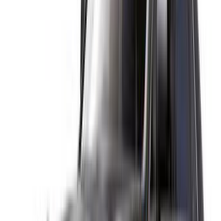
Référencez vos voitures
Des moyens flexibles pour payer directement votre
partenaire
/ Ressources
Location voiture Agadir
Location voiture Casablanca
Location voiture Fès
Location voiture Marrakech
Location voiture Nador
Location voiture Oujda
Location voiture Rabat
Location voiture Tanger
Aéroport de Casablanca
Aéroport de Marrakech
/ Entreprise
Plan du site XML
Blog sur la location de voitures