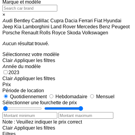
Marque et modèle
×
Audi
Bentley
Cadillac
Cupra
Dacia
Ferrari
Fiat
Hyundai
Jeep
Kia
Lamborghini
Land Rover
Mercedes Benz
Peugeot
Porsche
Renault
Rolls Royce
Skoda
Volkswagen
Aucun résultat trouvé.
Sélectionnez votre modèle
Clair
Appliquer les filtres
Année du modèle
2023
Clair
Appliquer les filtres
Prix
Période de location
Quotidiennement
Hebdomadaire
Mensuel
Sélectionner une fourchette de prix
Note : Veuillez indiquer le prix correct
Clair
Appliquer les filtres
Filtres