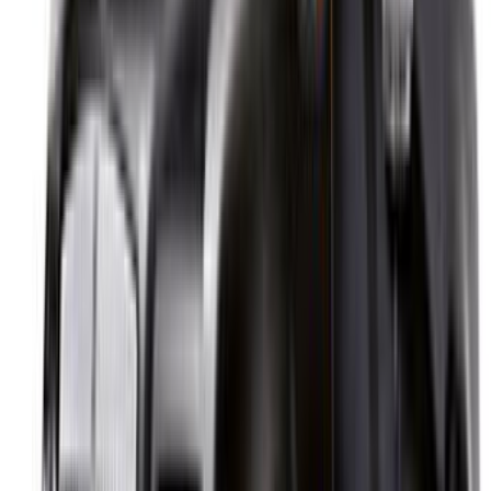
Casa-Oasis, Route de Nouasseur, Casablanca 20000,
Maroc
©OneClickDrive 2026.
Tous droits réservés
Suivez-nous sur:
English
‏العربية‏
Français
Dutch
русский
Türkçe
Español
Chinese
Italian
German
X
Fermer
Compris !