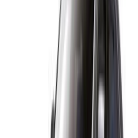
Continuer
Or
Vous n'avez pas de compte ?
S'inscrire
Vous avez déjà un compte?
Connexion
Votre plateforme unique pour explorer les meilleures offres
de location de voitures et de voitures d'occasion à travers le
Maroc. Des options économiques aux voitures de luxe,
trouvez la bonne voiture pour votre voyage. OneClickDrive
vous aide à trouver des fournisseurs locaux de confiance,
afin que vous puissiez profiter d'une expérience fluide et
sans stress.
Vous avez des voitures à louer ou à vendre ?
Atteindre des milliers de personnes chaque jour.