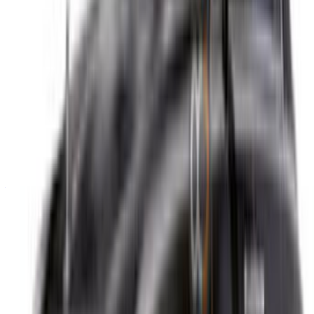
/ Soutien
+212708880005
info@oneclickdrive.com
/ Entreprises
sales@oneclickdrive.com
Vous avez des voitures à louer ou à vendre ?
Atteindre des milliers de personnes chaque jour.
Référencez vos voitures
Des moyens flexibles pour payer directement votre
partenaire