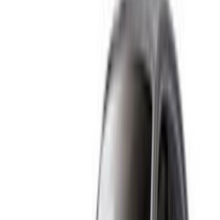
Connectez-vous pour accéder à vos favoris,
suivre les offres et réserver plus rapidement.
Continuer
ou
Vous n'avez pas de compte ?
S'inscrire
Vous avez déjà un compte ?
Connexion
×
OTP incorrect
Créer un compte. Obtenez de meilleures conditions.
Log In. Take the Wheel.