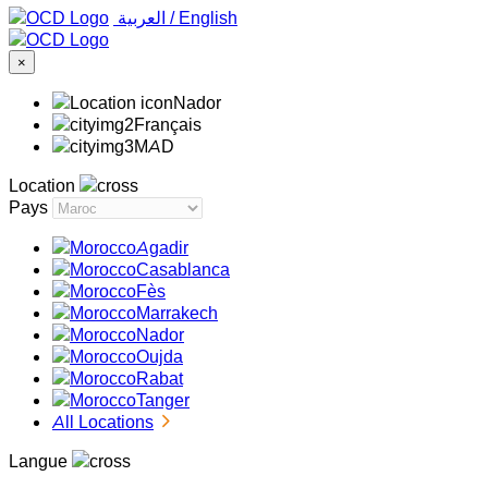
‏العربية ‏
/
English
×
Nador
Français
MAD
Location
Pays
Agadir
Casablanca
Fès
Marrakech
Nador
Oujda
Rabat
Tanger
All Locations
Langue