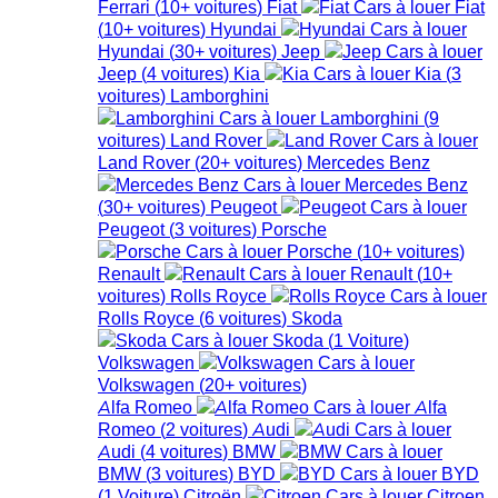
Ferrari
(
10+
voitures
)
Fiat
Fiat
(
10+
voitures
)
Hyundai
Hyundai
(
30+
voitures
)
Jeep
Jeep
(
4
voitures
)
Kia
Kia
(
3
voitures
)
Lamborghini
Lamborghini
(
9
voitures
)
Land Rover
Land Rover
(
20+
voitures
)
Mercedes Benz
Mercedes Benz
(
30+
voitures
)
Peugeot
Peugeot
(
3
voitures
)
Porsche
Porsche
(
10+
voitures
)
Renault
Renault
(
10+
voitures
)
Rolls Royce
Rolls Royce
(
6
voitures
)
Skoda
Skoda
(
1
Voiture
)
Volkswagen
Volkswagen
(
20+
voitures
)
Alfa Romeo
Alfa
Romeo
(
2
voitures
)
Audi
Audi
(
4
voitures
)
BMW
BMW
(
3
voitures
)
BYD
BYD
(
1
Voiture
)
Citroën
Citroen