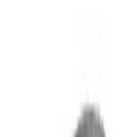
vous avez vu leur annonce sur OneClickDrive.com pour
obtenir le meilleur tarif. Soyez assuré que les meilleures
offres de location de voiture sont à portée de clic !
NOTE:
Les listes ci-dessus, y compris les prix, sont mises
à jour par les autorités compétentes. société de location
de voitures. Si la voiture n'est pas disponible au prix
mentionné (hors TVA), veuillez
nous informer
et nous vous
proposerons la meilleure alternative. Heureuxlocation!
Clause de non-responsabilité:
En utilisant ce site web, vous acceptez nos conditions
générales et notre politique de confidentialité et vous
dégagez OneClickDrive.ma de toute responsabilité
concernant des informations incorrectes fournies par les
sociétés de location de voitures ou par nous-mêmes.
×
OTP incorrect