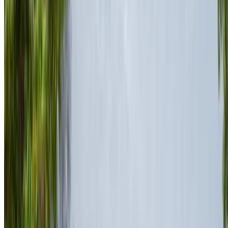
Porsche 718
MAD
Boxster (Noir),
MAD 10,000
MAD 68,880
9,600
2024
Location et conduite autonome a Porsche 718 Boxster
Voiture de sport en Nador, Maroc. Différents modèles dont
2024, 2023 de 718 Boxster sont disponibles à la location.
Vous trouverez ci-dessous des offres en direct avec des tarifs
par jour, par semaine et par mois directement auprès des
fournisseurs. Ne payez pas de commission ou de frais de
réservation. L'enlèvement de la succursale est gratuit à partir
de Aéroport international de Nador. Pour la disponibilité et la
livraison sur place ou Nador L'aéroport d'Anvers est situé à
la date et à l'heure de votre choix, veuillez vous renseigner
auprès du fournisseur. Contactez-le par téléphone, par
WhatsApp ou demandez à être rappelé.
Bienvenue à OneClickDrive.ma - Maroc le plus grand
marché de l'automobile du monde.Nos partenaires loueurs
de voitures mettent à jour leur stock pour OneClickDrive en
temps réel afin que vous puissiez toujours bénéficier des prix
les plus récents. Parcourez, filtrez, présélectionnez et
contactez directement le loueur de voitures. Mentionnez que