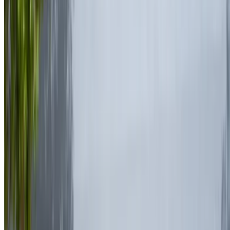
Connectez-vous pour accéder à vos favoris,
suivre les offres et réserver plus rapidement.
Continuer
ou
Vous n'avez pas de compte ?
S'inscrire
Vous avez déjà un compte ?
Connexion
×
OTP incorrect
Créer un compte. Obtenez de meilleures conditions.
Log In. Take the Wheel.