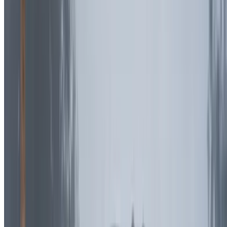
Référencez vos voitures
Des moyens flexibles pour payer directement votre
partenaire
/ Ressources
Location voiture Agadir
Location voiture Casablanca
Location voiture Fès
Location voiture Marrakech
Location voiture Nador
Location voiture Oujda
Location voiture Rabat
Location voiture Tanger
Aéroport de Casablanca
Aéroport de Marrakech
/ Entreprise
Plan du site XML
Blog sur la location de voitures