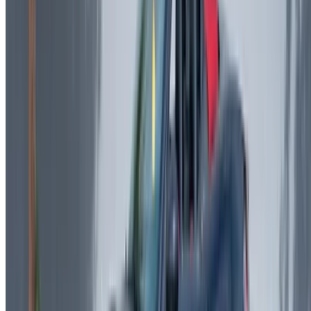
Casa-Oasis, Route de Nouasseur, Casablanca 20000,
Maroc
©OneClickDrive 2026.
Tous droits réservés
Suivez-nous sur:
English
‏العربية‏
Français
Dutch
русский
Türkçe
Español
Chinese
Italian
German
X
Fermer
Compris !