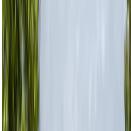
the Maroc, en fonction de votre localisation, de votre
budget et de vos besoins.
Affinez vos préférences: spécifications du véhicule,
kilométrage maximal, assurance incluse,
caractéristiques du véhicule et ainsi de suite.
Faites une liste courte des meilleures offres du loueur
de voitures et contactez les directement par téléphone,
WhatsApp ou demandez qu'on vous rappelle.
Veillez à demander des photos et des spécifications
réelles de la voiture avant de conclure l'accord.
Réservez directement, sans majoration!
Porsche 718 Boxster Voiture Voiture prix de
location en Nador
Quotidiennement
Hebdomadaire
Mensuel
Porsche 718
MAD
Boxster (Noir),
MAD 10,000
MAD 63,000
240,000
2023
Porsche 718
MAD
Boxster (Noir),
MAD 12,000
MAD 70,000
255,000
2024