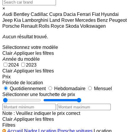
×
Audi
Bentley
Cadillac
Cupra
Dacia
Ferrari
Fiat
Hyundai
Jeep
Kia
Lamborghini
Land Rover
Mercedes Benz
Peugeot
Porsche
Renault
Rolls Royce
Skoda
Volkswagen
Aucun résultat trouvé.
Sélectionnez votre modèle
Clair
Appliquer les filtres
Année du modèle
2024
2023
Clair
Appliquer les filtres
Prix
Période de location
Quotidiennement
Hebdomadaire
Mensuel
Sélectionner une fourchette de prix
Note : Veuillez indiquer le prix correct
Clair
Appliquer les filtres
Filtres
Accueil
Nador
Location Porsche voitures
Location