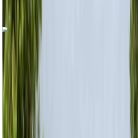
international de Nador, Nador
Aéroport
international de Nador, Nador
Appeler
+212708889994
WhatsApp
Porsche 718 Boxster 2024
Aéroport international de Nador, Nador
Aéroport international de Nador, Nador
2024
Européen
Sports
Diesel
MAD 12,000
/ jour
Illimité
MAD 255,000
/ mo.
6000 km
Assurance incluse
Transmission automobile
Livraison gratuite