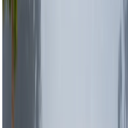
Continuer
Or
Vous n'avez pas de compte ?
S'inscrire
Vous avez déjà un compte?
Connexion
Votre plateforme unique pour explorer les meilleures offres
de location de voitures et de voitures d'occasion à travers le
Maroc. Des options économiques aux voitures de luxe,
trouvez la bonne voiture pour votre voyage. OneClickDrive
vous aide à trouver des fournisseurs locaux de confiance,
afin que vous puissiez profiter d'une expérience fluide et
sans stress.
Vous avez des voitures à louer ou à vendre ?
Atteindre des milliers de personnes chaque jour.