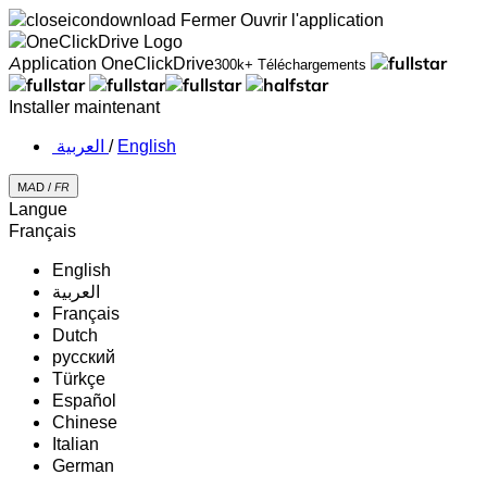
Fermer
Ouvrir l'application
Application OneClickDrive
300k+ Téléchargements
Installer maintenant
‏العربية ‏
/
English
MAD /
FR
Langue
Français
English
‏العربية‏
Français
Dutch
русский
Türkçe
Español
Chinese
Italian
German