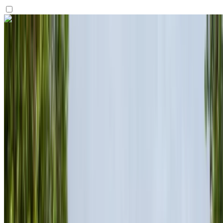
Vous aimez ce que vous voyez ?
En savoir plus
Porsche 718 Boxster 2023
Aéroport international de Nador, Nador
Aéroport international de Nador, Nador
2023
Européen
Sports
Essence
MAD 10,000
/ jour
Illimité
MAD 240,000
/ mo.
6000 km
Assurance incluse
Transmission automobile
Livraison gratuite
Aéroport