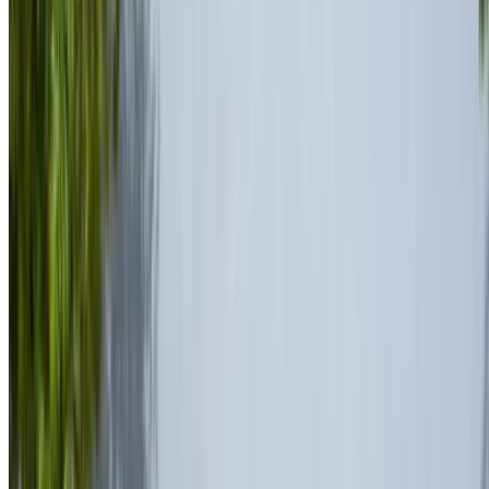
vous avez vu leur annonce sur OneClickDrive.com pour
obtenir le meilleur tarif. Soyez assuré que les meilleures
offres de location de voiture sont à portée de clic !
NOTE:
Les listes ci-dessus, y compris les prix, sont mises
à jour par les autorités compétentes. société de location
de voitures. Si la voiture n'est pas disponible au prix
mentionné (hors TVA), veuillez
nous informer
et nous vous
proposerons la meilleure alternative. Heureuxlocation!
Clause de non-responsabilité:
En utilisant ce site web, vous acceptez nos conditions
générales et notre politique de confidentialité et vous
dégagez OneClickDrive.ma de toute responsabilité
concernant des informations incorrectes fournies par les
sociétés de location de voitures ou par nous-mêmes.
×
OTP incorrect