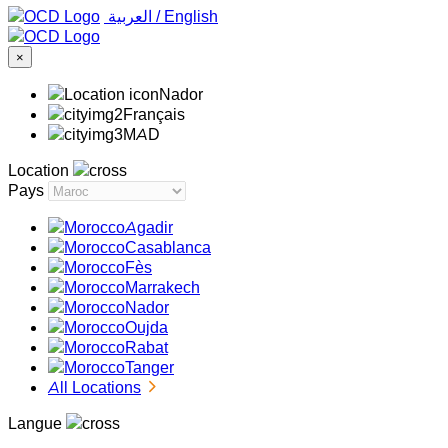
‏العربية ‏
/
English
×
Nador
Français
MAD
Location
Pays
Agadir
Casablanca
Fès
Marrakech
Nador
Oujda
Rabat
Tanger
All Locations
Langue