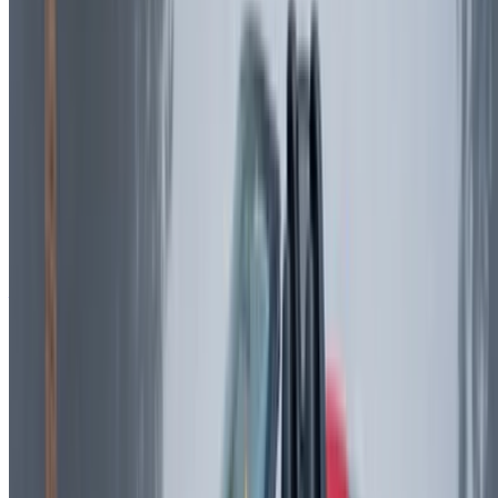
/ Soutien
+212708880005
info@oneclickdrive.com
/ Entreprises
sales@oneclickdrive.com
Vous avez des voitures à louer ou à vendre ?
Atteindre des milliers de personnes chaque jour.
Référencez vos voitures
Des moyens flexibles pour payer directement votre
partenaire