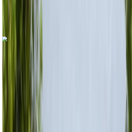
Aéroport
international de Nador, Nador
Aéroport
international de Nador, Nador
Appeler
+212708889994
WhatsApp
Porsche 718 Boxster 2024
Aéroport international de Nador, Nador
Aéroport international de Nador, Nador
2024
Européen
Sports
Essence
MAD 10,000
/ jour
Illimité
MAD 9600
/ mo.
6000 km
Assurance incluse