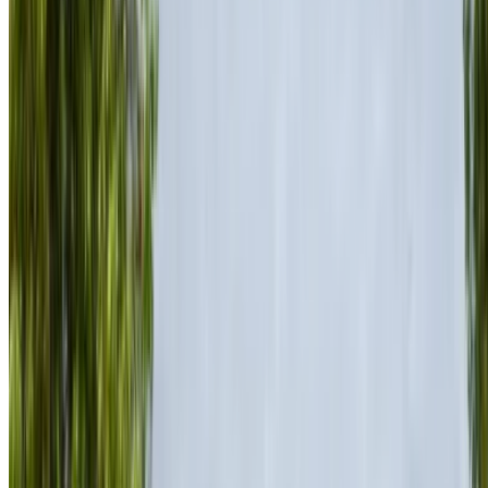
Transmission automobile
Livraison gratuite
Aéroport
international de Nador, Nador
Aéroport
international de Nador, Nador
Appeler
+212708889994
WhatsApp
Montrer 1 - 3 de 3 voitures
1
Vous cherchez d'autres options ?
Parcourir toutes les voitures
Sauvegarder des voitures. Suivez les prix. Réservez plus
rapidement.
Créer un compte
Comment obtenir le meilleur prix
Compare offers from multiple rent a car companies in