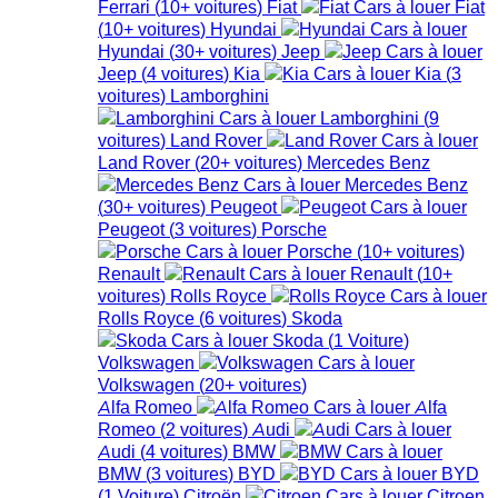
Ferrari
(
10+
voitures
)
Fiat
Fiat
(
10+
voitures
)
Hyundai
Hyundai
(
30+
voitures
)
Jeep
Jeep
(
4
voitures
)
Kia
Kia
(
3
voitures
)
Lamborghini
Lamborghini
(
9
voitures
)
Land Rover
Land Rover
(
20+
voitures
)
Mercedes Benz
Mercedes Benz
(
30+
voitures
)
Peugeot
Peugeot
(
3
voitures
)
Porsche
Porsche
(
10+
voitures
)
Renault
Renault
(
10+
voitures
)
Rolls Royce
Rolls Royce
(
6
voitures
)
Skoda
Skoda
(
1
Voiture
)
Volkswagen
Volkswagen
(
20+
voitures
)
Alfa Romeo
Alfa
Romeo
(
2
voitures
)
Audi
Audi
(
4
voitures
)
BMW
BMW
(
3
voitures
)
BYD
BYD
(
1
Voiture
)
Citroën
Citroen