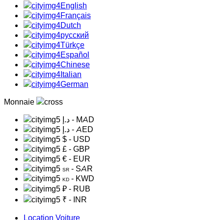
English
Français
Dutch
русский
Türkçe
Español
Chinese
Italian
German
Monnaie
د.إ
- MAD
د.إ
- AED
$
- USD
£
- GBP
€
- EUR
- SAR
SR
- KWD
KD
₽
- RUB
₹
- INR
Location Voiture