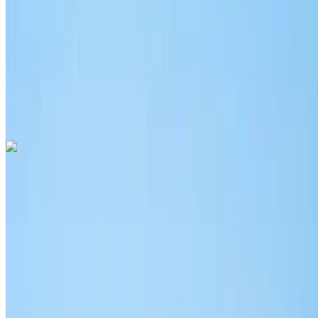
Assurance incluse
Transmission automobile
Livraison gratuite
Aéroport international de
Nador, Nador
Aéroport international de Nador,
Nador
Appeler
+212708889994
WhatsApp
Audi Q3 2024
Aéroport international de Nador, Nador
Aéroport international de Nador, Nador
2024
Européen
Crossover
Diesel
MAD 1700
/ jour
Illimité