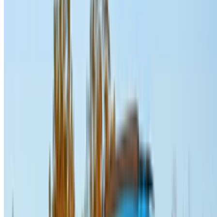
Audi Q3 (Noir),
MAD
MAD 1,430
MAD 9,100
2023
35,100
Audi Q3 S Line
MAD
MAD 1,600
MAD 9,800
(Gris), 2023
36,000
Audi Q3 (Noir),
MAD
MAD 1,430
MAD 9,100
2024
35,100
Audi Q3 (Noir),
MAD
MAD 1,700
MAD 11,000
2024
38,000
Audi Q3 (Noir),
MAD
MAD 1,430
MAD 9,100
2024
35,100
Location et conduite autonome un Audi Q3 Crossover en
Nador, Maroc. Différents modèles dont 2024, 2023 de Q3
sont disponibles à la location. Vous trouverez ci-dessous des
offres en direct avec des tarifs par jour, par semaine et par
mois directement auprès des fournisseurs. Ne payez pas de
commission ou de frais de réservation. L'enlèvement de la
succursale est gratuit à partir de Aéroport international de
Nador. Pour la disponibilité et la livraison sur place ou Nador
L'aéroport d'Anvers est situé à la date et à l'heure de votre
choix, veuillez vous renseigner auprès du fournisseur.
Contactez-le par téléphone, par WhatsApp ou demandez à
être rappelé.