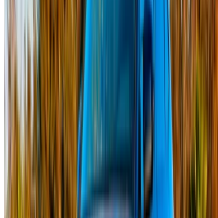
Créer un compte. Obtenez de meilleures conditions.
Log In. Take the Wheel.
Continuer
Or
Vous n'avez pas de compte ?
S'inscrire
Vous avez déjà un compte?
Connexion
Votre plateforme unique pour explorer les meilleures offres
de location de voitures et de voitures d'occasion à travers le
Maroc. Des options économiques aux voitures de luxe,
trouvez la bonne voiture pour votre voyage. OneClickDrive
vous aide à trouver des fournisseurs locaux de confiance,
afin que vous puissiez profiter d'une expérience fluide et
sans stress.