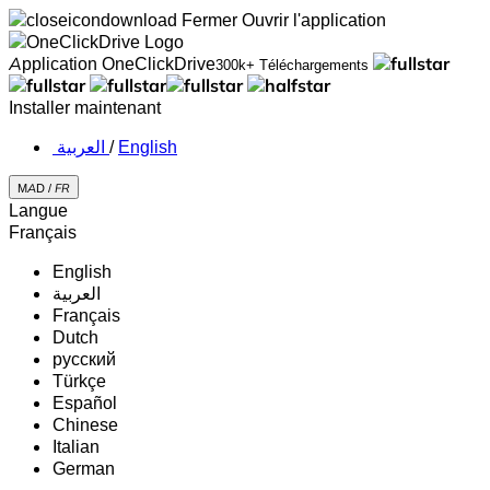
Fermer
Ouvrir l'application
Application OneClickDrive
300k+ Téléchargements
Installer maintenant
‏العربية ‏
/
English
MAD /
FR
Langue
Français
English
‏العربية‏
Français
Dutch
русский
Türkçe
Español
Chinese
Italian
German