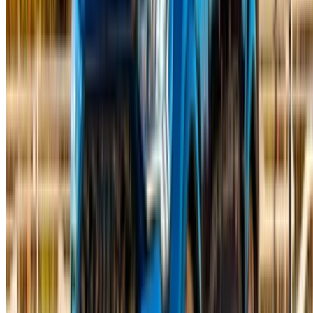
Des moyens flexibles pour payer directement votre
partenaire
Casa-Oasis, Route de Nouasseur, Casablanca 20000,
Maroc
©OneClickDrive 2026.
Tous droits réservés
Suivez-nous sur: