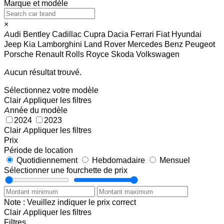
Marque et modèle
×
Audi
Bentley
Cadillac
Cupra
Dacia
Ferrari
Fiat
Hyundai
Jeep
Kia
Lamborghini
Land Rover
Mercedes Benz
Peugeot
Porsche
Renault
Rolls Royce
Skoda
Volkswagen
Aucun résultat trouvé.
Sélectionnez votre modèle
Clair
Appliquer les filtres
Année du modèle
2024
2023
Clair
Appliquer les filtres
Prix
Période de location
Quotidiennement
Hebdomadaire
Mensuel
Sélectionner une fourchette de prix
Note : Veuillez indiquer le prix correct
Clair
Appliquer les filtres
Filtres