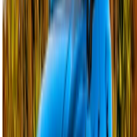
Vous avez des voitures à louer ou à vendre ?
Atteindre des milliers de personnes chaque jour.
Référencez vos voitures
Des moyens flexibles pour payer directement votre
partenaire
/ Ressources
Location voiture Agadir
Location voiture Casablanca
Location voiture Fès
Location voiture Marrakech
Location voiture Nador
Location voiture Oujda
Location voiture Rabat
Location voiture Tanger
Aéroport de Casablanca