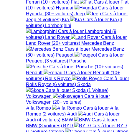
Ferrari
(
10+
voitures
)
Fiat
Fiat
(
10+
voitures
)
Hyundai
Hyundai
(
30+
voitures
)
Jeep
Jeep
(
4
voitures
)
Kia
Kia
(
3
voitures
)
Lamborghini
Lamborghini
(
9
voitures
)
Land Rover
Land Rover
(
20+
voitures
)
Mercedes Benz
Mercedes Benz
(
30+
voitures
)
Peugeot
Peugeot
(
3
voitures
)
Porsche
Porsche
(
10+
voitures
)
Renault
Renault
(
10+
voitures
)
Rolls Royce
Rolls Royce
(
6
voitures
)
Skoda
Skoda
(
1
Voiture
)
Volkswagen
Volkswagen
(
20+
voitures
)
Alfa Romeo
Alfa
Romeo
(
2
voitures
)
Audi
Audi
(
4
voitures
)
BMW
BMW
(
3
voitures
)
BYD
BYD
(
1
Voiture
)
Citroën
Citroen