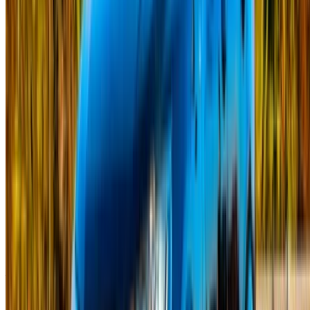
Aéroport de Marrakech
/ Entreprise
Plan du site XML
Blog sur la location de voitures
/ Soutien
+212708880005
info@oneclickdrive.com
/ Entreprises
sales@oneclickdrive.com
Vous avez des voitures à louer ou à vendre ?
Atteindre des milliers de personnes chaque jour.
Référencez vos voitures