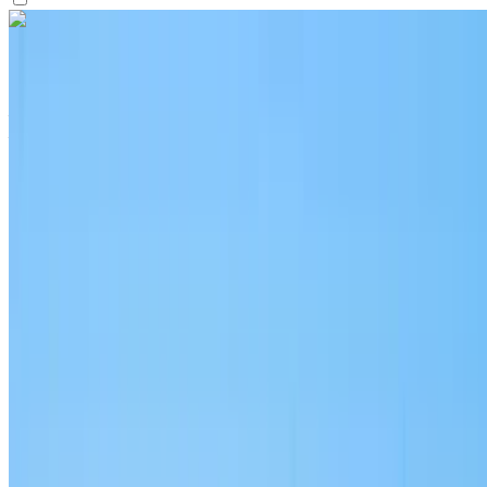
Vous aimez ce que vous voyez ?
En savoir plus
Audi Q3 2023
Aéroport international de Nador, Nador
Aéroport international de Nador, Nador
2023
Européen
Crossover
Diesel
MAD 1430
/ jour
Illimité
MAD 35,100
/ mo.
6000 km
Assurance incluse
Transmission automobile
Livraison gratuite
Aéroport international de
Nador, Nador
Aéroport international de Nador,