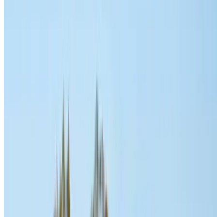
rapidement.
Créer un compte
Comment obtenir le meilleur prix
Compare offers from multiple rent a car companies in
the Maroc, en fonction de votre localisation, de votre
budget et de vos besoins.
Affinez vos préférences: spécifications du véhicule,
kilométrage maximal, assurance incluse,
caractéristiques du véhicule et ainsi de suite.
Faites une liste courte des meilleures offres du loueur
de voitures et contactez les directement par téléphone,
WhatsApp ou demandez qu'on vous rappelle.
Veillez à demander des photos et des spécifications
réelles de la voiture avant de conclure l'accord.
Réservez directement, sans majoration!
Audi Q3 Voiture Voiture prix de location en
Nador
Quotidiennement
Hebdomadaire
Mensuel