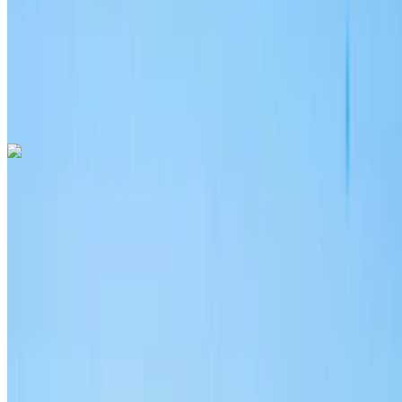
Transmission automobile
Livraison gratuite
Aéroport international
de Nador, Nador
Aéroport international de
Nador, Nador
Appeler
+212708889994
WhatsApp
Audi Q3 2024
Aéroport international de Nador, Nador
Aéroport international de Nador, Nador
2024
Européen
Crossover
Essence
MAD 1430
/ jour
Illimité
MAD 35,100
/ mo.
6000 km