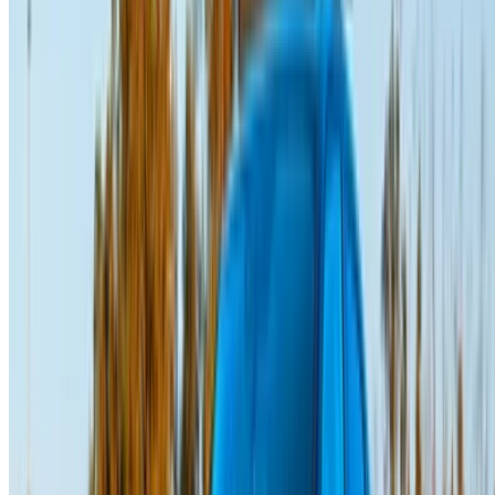
Bienvenue à OneClickDrive.ma - Maroc le plus grand
marché de l'automobile du monde.Nos partenaires loueurs
de voitures mettent à jour leur stock pour OneClickDrive en
temps réel afin que vous puissiez toujours bénéficier des prix
les plus récents. Parcourez, filtrez, présélectionnez et
contactez directement le loueur de voitures. Mentionnez que
vous avez vu leur annonce sur OneClickDrive.com pour
obtenir le meilleur tarif. Soyez assuré que les meilleures
offres de location de voiture sont à portée de clic !
NOTE:
Les listes ci-dessus, y compris les prix, sont mises
à jour par les autorités compétentes. société de location
de voitures. Si la voiture n'est pas disponible au prix
mentionné (hors TVA), veuillez
nous informer
et nous vous
proposerons la meilleure alternative. Heureuxlocation!
Clause de non-responsabilité:
En utilisant ce site web, vous acceptez nos conditions
générales et notre politique de confidentialité et vous
dégagez OneClickDrive.ma de toute responsabilité