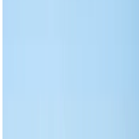
MAD 1430
/ jour
Illimité
MAD 35,100
/ mo.
6000 km
Assurance incluse
Transmission automobile
Livraison gratuite
Aéroport international de
Nador, Nador
Aéroport international de Nador,
Nador
Appeler
+212708889994
WhatsApp
Montrer 1 - 5 de 5 voitures
1
Vous cherchez d'autres options ?
Parcourir toutes les voitures
Sauvegarder des voitures. Suivez les prix. Réservez plus