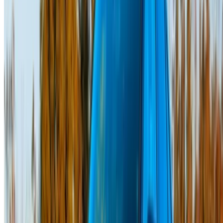
concernant des informations incorrectes fournies par les
sociétés de location de voitures ou par nous-mêmes.
×
OTP incorrect
Connectez-vous pour accéder à vos favoris,
suivre les offres et réserver plus rapidement.
Continuer
ou
Vous n'avez pas de compte ?
S'inscrire
Vous avez déjà un compte ?
Connexion
×
OTP incorrect