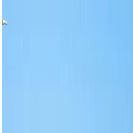
Nador
Appeler
+212708889994
WhatsApp
Audi Q3 S Line 2023
Coupé gris, 4 places, design sportif et élégant, intérieur haut
de gamme
Aéroport international de Nador, Nador
Aéroport international de Nador, Nador
2023
Européen
luxe
Diesel
MAD 1600
/ jour
250 km
MAD 36,000
/ mo.
6000 km
Assurance incluse