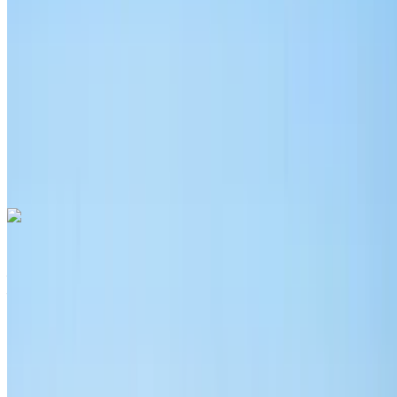
MAD 38,000
/ mo.
6000 km
Assurance incluse
Transmission automobile
Livraison gratuite
Aéroport international de
Nador, Nador
Aéroport international de Nador,
Nador
Appeler
+212708889994
WhatsApp
Audi Q3 2024
Aéroport international de Nador, Nador
Aéroport international de Nador, Nador
2024
Européen
Crossover
Essence