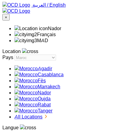
‏العربية ‏
/
English
×
Nador
Français
MAD
Location
Pays
Agadir
Casablanca
Fès
Marrakech
Nador
Oujda
Rabat
Tanger
All Locations
Langue