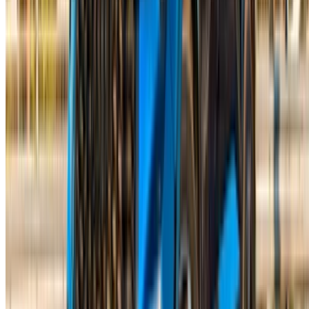
English
‏العربية‏
Français
Dutch
русский
Türkçe
Español
Chinese
Italian
German
X
Fermer
Compris !