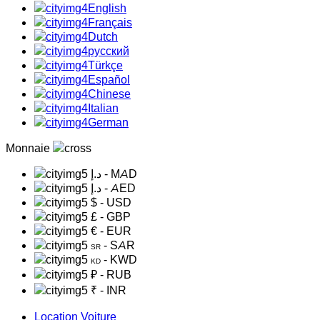
English
Français
Dutch
русский
Türkçe
Español
Chinese
Italian
German
Monnaie
د.إ
- MAD
د.إ
- AED
$
- USD
£
- GBP
€
- EUR
- SAR
SR
- KWD
KD
₽
- RUB
₹
- INR
Location Voiture