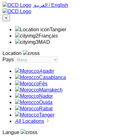
‏العربية ‏
/
English
×
Tangier
Français
MAD
Location
Pays
Agadir
Casablanca
Fès
Marrakech
Nador
Oujda
Rabat
Tanger
All Locations
Langue