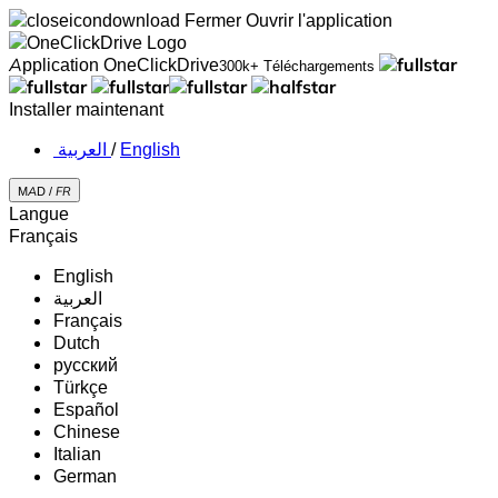
Fermer
Ouvrir l'application
Application OneClickDrive
300k+ Téléchargements
Installer maintenant
‏العربية ‏
/
English
MAD /
FR
Langue
Français
English
‏العربية‏
Français
Dutch
русский
Türkçe
Español
Chinese
Italian
German