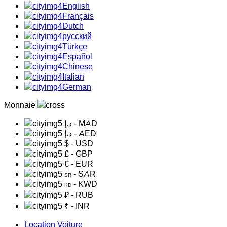
English
Français
Dutch
русский
Türkçe
Español
Chinese
Italian
German
Monnaie
د.إ
- MAD
د.إ
- AED
$
- USD
£
- GBP
€
- EUR
- SAR
SR
- KWD
KD
₽
- RUB
₹
- INR
Location Voiture