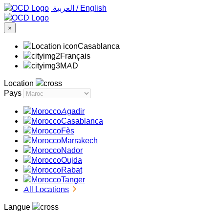
‏العربية ‏
/
English
×
Casablanca
Français
MAD
Location
Pays
Agadir
Casablanca
Fès
Marrakech
Nador
Oujda
Rabat
Tanger
All Locations
Langue