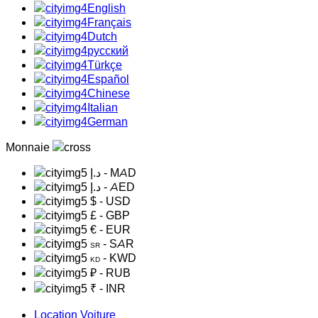
English
Français
Dutch
русский
Türkçe
Español
Chinese
Italian
German
Monnaie
د.إ
- MAD
د.إ
- AED
$
- USD
£
- GBP
€
- EUR
- SAR
SR
- KWD
KD
₽
- RUB
₹
- INR
Location Voiture