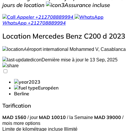
jours de location
Assurance incluse
Appeler
+212708889994
WhatsApp
+212708889994
Location Mercedes Benz C200 d 2023
Aéroport international Mohammed V, Casablanca
Dernière mise à jour le 13 Sep, 2025
2023
Européen
Berline
Tarification
MAD
1560
/ jour
MAD
10010
/ la Semaine
MAD
39000
/
mois
more options
Limite de kilométrage incluse
Illimité