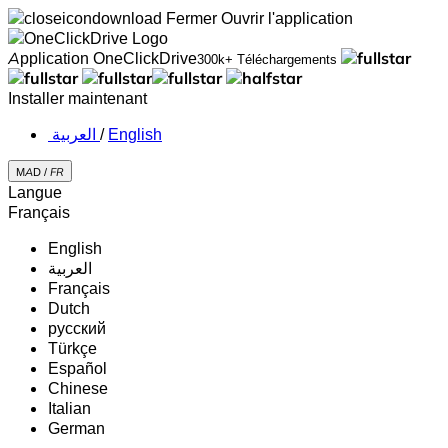
Fermer
Ouvrir l'application
Application OneClickDrive
300k+ Téléchargements
Installer maintenant
‏العربية ‏
/
English
MAD /
FR
Langue
Français
English
‏العربية‏
Français
Dutch
русский
Türkçe
Español
Chinese
Italian
German