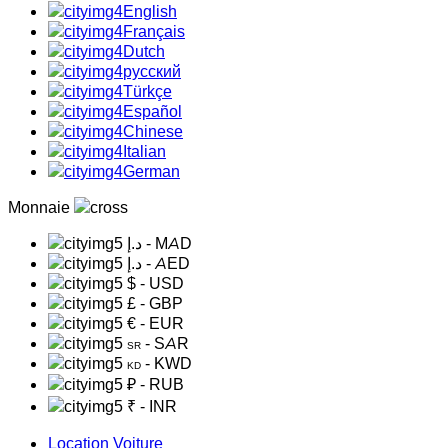
English
Français
Dutch
русский
Türkçe
Español
Chinese
Italian
German
Monnaie
د.إ
- MAD
د.إ
- AED
$
- USD
£
- GBP
€
- EUR
- SAR
SR
- KWD
KD
₽
- RUB
₹
- INR
Location Voiture