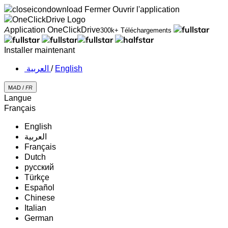
Fermer
Ouvrir l'application
Application OneClickDrive
300k+ Téléchargements
Installer maintenant
‏العربية ‏
/
English
MAD /
FR
Langue
Français
English
‏العربية‏
Français
Dutch
русский
Türkçe
Español
Chinese
Italian
German