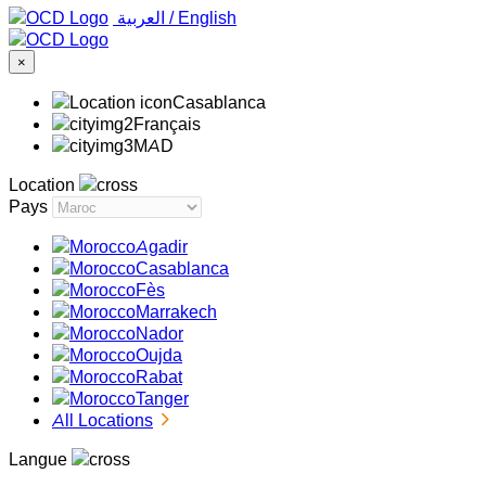
‏العربية ‏
/
English
×
Casablanca
Français
MAD
Location
Pays
Agadir
Casablanca
Fès
Marrakech
Nador
Oujda
Rabat
Tanger
All Locations
Langue