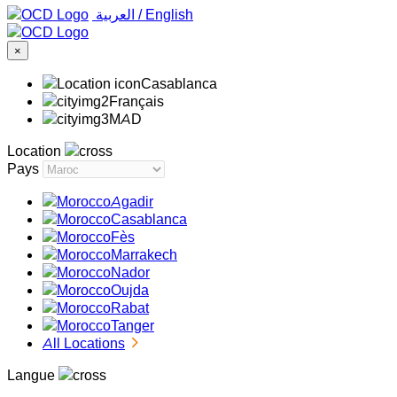
‏العربية ‏
/
English
×
Casablanca
Français
MAD
Location
Pays
Agadir
Casablanca
Fès
Marrakech
Nador
Oujda
Rabat
Tanger
All Locations
Langue