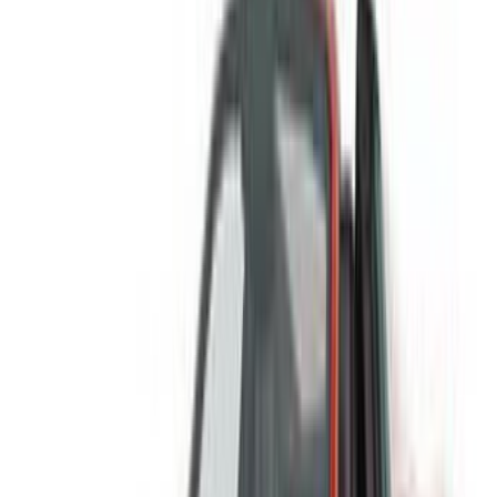
Location voiture Casablanca
Location voiture Fès
Location voiture Marrakech
Location voiture Nador
Location voiture Oujda
Location voiture Rabat
Location voiture Tanger
Aéroport de Casablanca
Aéroport de Marrakech
/ Entreprise
Plan du site XML
Blog sur la location de voitures
/ Soutien
+212708880005
info@oneclickdrive.com
/ Entreprises