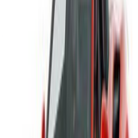
sales@oneclickdrive.com
Vous avez des voitures à louer ou à vendre ?
Atteindre des milliers de personnes chaque jour.
Référencez vos voitures
Des moyens flexibles pour payer directement votre
partenaire