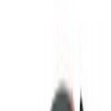
Votre plateforme unique pour explorer les meilleures offres
de location de voitures et de voitures d'occasion à travers le
Maroc. Des options économiques aux voitures de luxe,
trouvez la bonne voiture pour votre voyage. OneClickDrive
vous aide à trouver des fournisseurs locaux de confiance,
afin que vous puissiez profiter d'une expérience fluide et
sans stress.
Vous avez des voitures à louer ou à vendre ?
Atteindre des milliers de personnes chaque jour.
Référencez vos voitures
Des moyens flexibles pour payer directement votre
partenaire
/ Ressources
Location voiture Agadir