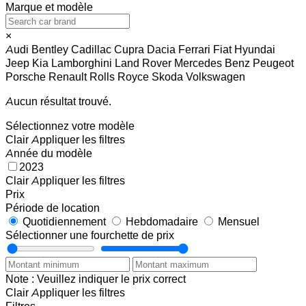
Marque et modèle
×
Audi
Bentley
Cadillac
Cupra
Dacia
Ferrari
Fiat
Hyundai
Jeep
Kia
Lamborghini
Land Rover
Mercedes Benz
Peugeot
Porsche
Renault
Rolls Royce
Skoda
Volkswagen
Aucun résultat trouvé.
Sélectionnez votre modèle
Clair
Appliquer les filtres
Année du modèle
2023
Clair
Appliquer les filtres
Prix
Période de location
Quotidiennement
Hebdomadaire
Mensuel
Sélectionner une fourchette de prix
Note : Veuillez indiquer le prix correct
Clair
Appliquer les filtres
Filtres