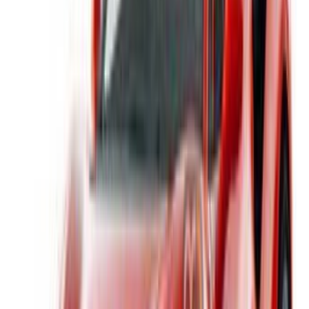
Casa-Oasis, Route de Nouasseur, Casablanca 20000,
Maroc
©OneClickDrive 2026.
Tous droits réservés
Suivez-nous sur:
English
‏العربية‏
Français
Dutch
русский
Türkçe
Español
Chinese
Italian
German
X
Fermer
Compris !