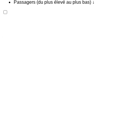
Passagers (du plus élevé au plus bas) ↓
Ferrari F8 Tributo Spider 2023
Aéroport international Mohammed V, Casablanca
Aéroport international Mohammed V,
Casablanca
2023
Européen
Supercar
Essence
MAD 42,000
/ jour
Illimité
MAD 900,000
/ mo.
6000 km
Assurance incluse
Transmission automobile
Livraison gratuite