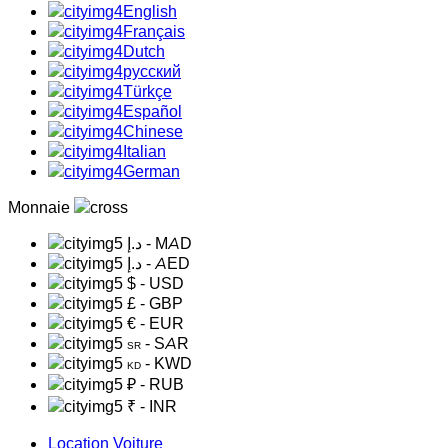
English
Français
Dutch
русский
Türkçe
Español
Chinese
Italian
German
Monnaie
د.إ
- MAD
د.إ
- AED
$
- USD
£
- GBP
€
- EUR
- SAR
SR
- KWD
KD
₽
- RUB
₹
- INR
Location Voiture