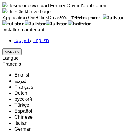
Fermer
Ouvrir l'application
Application OneClickDrive
300k+ Téléchargements
Installer maintenant
‏العربية ‏
/
English
MAD /
FR
Langue
Français
English
‏العربية‏
Français
Dutch
русский
Türkçe
Español
Chinese
Italian
German