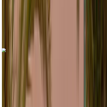
6000 km
Seguro Incluido
Transmisión automática
Entrega gratis
Aeropuerto de Rabat
Sale, Rabat
Aeropuerto de Rabat Sale, Rabat
Llamada
+212708889994
Whatsapp
Porsche Macan S 2024
SUV gris, lujoso, 5 pasajeros, deportivo, elegante, de alto
rendimiento
Aeropuerto de Rabat Sale, Rabat
Aeropuerto
de Rabat Sale, Rabat
2024
Euro
SUV
Diesel