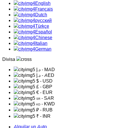
English
Français
Dutch
русский
Türkçe
Español
Chinese
Italian
German
Divisa
د.إ
- MAD
د.إ
- AED
$
- USD
£
- GBP
€
- EUR
- SAR
SR
- KWD
KD
₽
- RUB
₹
- INR
Alquilar un Auto