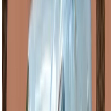
recorrer la costa atlántica hacia el estuario de Bouregreg.
Alquilar un Porsche Macan en Rabat a través de un
proveedor con el que puedas tratar directamente evita los
intermediarios que suelen añadir las plataformas de
reservas. Los proveedores fijan sus propias tarifas, y
reservar directamente suele resultar en un precio final más
bajo, ya que no hay recargos ni comisiones en los servicios
de alquiler de Porsche Macan en Rabat.
Factores que afectan a los precios de
alquiler del Porsche Macan en Rabat
La elección del nivel de equipamiento influye en el precio
más que casi cualquier otra cosa. La diferencia entre un
Macan estándar y un GTS totalmente equipado puede ser de
1000 MAD o más por día, y elegir un modelo más reciente
también aumenta ese costo, algo que conviene tener en
cuenta si desea el último año al alquilar un Porsche Macan
en Rabat. Las reservas diarias cuestan más por día que las
semanales o mensuales, casi sin excepción; un Macan
estándar suele costar alrededor de 1200 MAD al día,
mientras que los niveles de equipamiento superiores