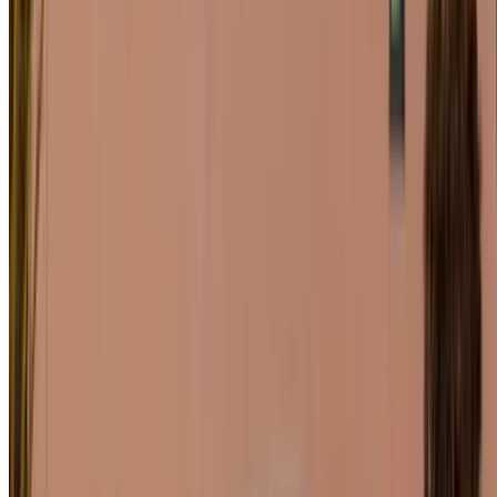
2024
Euro
SUV
Gasolina
MAD 3300
/ día
Ilimitado
MAD 84,000
/ mes.
6000 km
Seguro Incluido
Transmisión automática
Entrega gratis
Aeropuerto de
Rabat Sale, Rabat
Aeropuerto de Rabat Sale,
Rabat
Llamada
+212708889994
Whatsapp
Una aplicación. Infinitas opciones de coches.
Alquilar o comprar coches. Compara y reserva al instante.