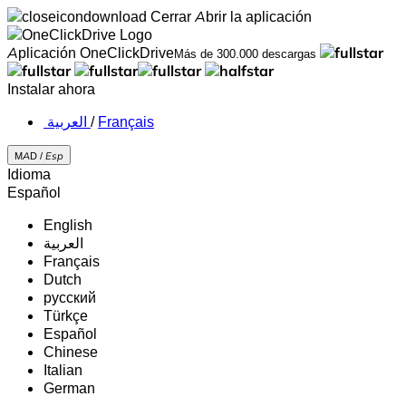
Cerrar
Abrir la aplicación
Aplicación OneClickDrive
Más de 300.000 descargas
Instalar ahora
‏العربية ‏
/
Français
MAD /
Esp
Idioma
Español
English
‏العربية‏
Français
Dutch
русский
Türkçe
Español
Chinese
Italian
German