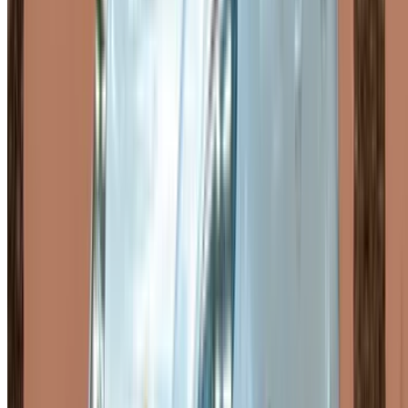
superan los 3500 MAD en las ofertas de alquiler de Porsche
Macan en Rabat. Si opta por un alquiler mensual, el rango
se sitúa entre 30 000 y 60 000 MAD para todo el mes, una
tarifa por día significativamente mejor si su estancia es
prolongada. Algunos proveedores también ofrecen
alquileres por horas, útiles para una reunión corta o un
traslado al aeropuerto con los planes de alquiler de Porsche
Macan en Rabat. Los precios también varían según el
proveedor, ya que cada uno establece sus propias tarifas y
complementos. La temporada turística también influye en el
número de reservas, simplemente porque la demanda
aumenta cuando hay más visitantes en la ciudad. El
kilometraje diario incluido viene incluido en la mayoría de las
reservas, y añadir un seguro adicional suele encarecer el
precio al reservar un Porsche Macan en Rabat.
Versiones populares del Porsche
Macan disponibles para alquilar en
Rabat.