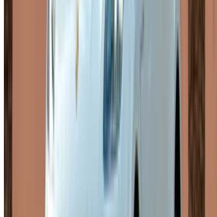
Algunas versiones suelen estar disponibles con frecuencia
entre los proveedores locales. El Macan estándar cumple
con lo esencial: un SUV de lujo cómodo y bien equipado, sin
extras innecesarios. La versión S ofrece una potencia
notablemente mayor y una conducción más ágil, ideal si
buscas una experiencia de conducción más dinámica en
carretera. La versión GTS va aún más allá: un estilo más
deportivo, un motor más potente y un habitáculo a la altura
de su rendimiento. La versión automática, por su parte, se
caracteriza por su sencillez y eficiencia, una opción ideal
para quienes desean alquilar un Porsche Macan en Rabat
sin complicaciones. Todas las versiones ofrecen opciones
de alquiler diario, semanal o mensual, e incluyen seguro y
kilometraje.
Requisitos de alquiler para un
Porsche Macan en Rabat
Los residentes de Marruecos necesitan un documento
nacional de identidad o tarjeta de residencia, un permiso de
conducir válido y deben tener en cuenta que la edad mínima
para alquilar un Porsche Macan en Rabat es de alrededor de