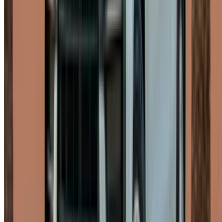
de Porsche Macan diarios, semanales o mensuales en
Rabat. Los vehículos se limpian e inspeccionan
periódicamente, y la mayoría de los proveedores permiten
reservar por teléfono, devolución de llamada o WhatsApp,
según lo que te resulte más conveniente.
Condiciones clave que debe conocer
El seguro estándar está incluido en la mayoría de las
reservas, y los conductores deben tener al menos 23 años y
un mínimo de un año de experiencia al volante. Las reservas
tienen una duración mínima de un día. Los límites de
kilometraje varían según el proveedor de alquiler de Porsche
Macan en Rabat; los límites diarios, semanales y mensuales
son diferentes, por lo que conviene consultarlos con
antelación. El kilometraje adicional se factura aparte y la
tarifa depende de la política de cada proveedor.
Consejos para alquilar un Porsche
Macan en Rabat
Alquilar un Porsche Macan en Rabat no se trata tanto del