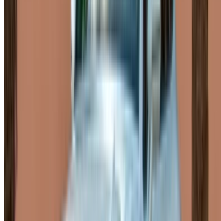
Porsche Macan S (gris),
MAD
MAD
MAD
2024
3,300
21,000
84,000
MAD
MAD
MAD
Porsche Macan (gris), 2023
2,600
17,290
70,200
El Porsche Macan en Rabat es un SUV de lujo compacto
que combina una conducción ágil con una presencia
imponente, ideal para las amplias avenidas de Rabat y para
recorrer la costa a su antojo. Las tarifas diarias del Macan
parten de los 1200 MAD y pueden llegar a los 3500 MAD o
más, dependiendo principalmente de la versión elegida. Los
alquileres mensuales reducen considerablemente el precio
si la estancia es más larga, y reservar con una semana o un
mes de antelación suele ofrecer mejores precios al comparar
las opciones de alquiler del Porsche Macan en Rabat.
Alquiler de Porsche Macan en Rabat
Conducir un Macan por Rabat permite aprovechar al máximo
la calidad de marcha del SUV: suave en las amplias
avenidas del barrio gubernamental, estable en las calles
más estrechas cerca de la medina y realmente placentero al