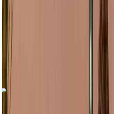
2024
Euro
SUV
Gasolina
MAD 2600
/ día
Ilimitado
MAD 70,200
/ mes.
6000 km
Seguro Incluido
Transmisión automática
Entrega gratis
Aeropuerto de Rabat
Sale, Rabat
Aeropuerto de Rabat Sale, Rabat
Llamada
+212708889994
Whatsapp
Porsche Macan S 2024
Aeropuerto de Rabat Sale, Rabat
Aeropuerto
de Rabat Sale, Rabat