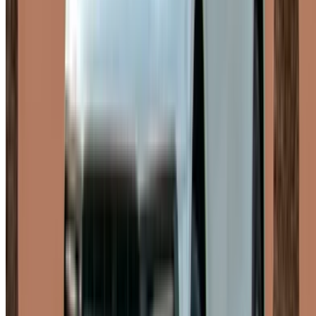
23 años, aunque a veces puede ser superior dependiendo
del modelo que se desee.
Los visitantes necesitan una copia de su pasaporte, un
visado de entrada (si corresponde), un permiso de conducir
de su país de origen y un permiso de conducir internacional.
La edad mínima también es de 23 años, aunque puede
variar según la versión del vehículo.
Qué incluye
Los proveedores aquí generalmente buscan simplificar las
cosas. Varios ofrecen entrega y recogida gratuitas dentro de
Rabat, ahorrándote el viaje. La asistencia suele estar
disponible las 24 horas, los 7 días de la semana, a través de
WhatsApp, teléfono o un canal de reservas en línea. Las
condiciones de depósito no son las mismas para todos;
algunos proveedores ofrecen opciones más flexibles, por lo
que conviene confirmarlas antes de comprometerse. El pago
generalmente se realiza mediante transferencia bancaria,
tarjeta o efectivo, y los precios están diseñados para ser
transparentes, sin cargos ocultos en los paquetes de alquiler