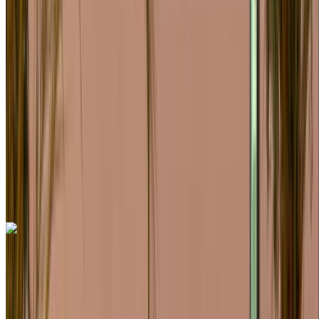
SUV
Gasolina
MAD 2600
/ día
Ilimitado
MAD 70,200
/ mes.
6000 km
Seguro Incluido
Transmisión automática
Entrega gratis
Aeropuerto de Rabat
Sale, Rabat
Aeropuerto de Rabat Sale, Rabat
Llamada
+212708889994
Whatsapp
Porsche Macan 2024
Aeropuerto de Rabat Sale, Rabat
Aeropuerto
de Rabat Sale, Rabat
2024