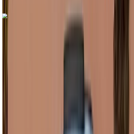
Porsche Macan S 2024
Aeropuerto de Rabat Sale, Rabat
Aeropuerto
de Rabat Sale, Rabat
2024
Euro
SUV
Gasolina
MAD 2730
/ día
Ilimitado
MAD 70,200
/ mes.
6000 km
Seguro Incluido
Transmisión automática
Entrega gratis
Aeropuerto de