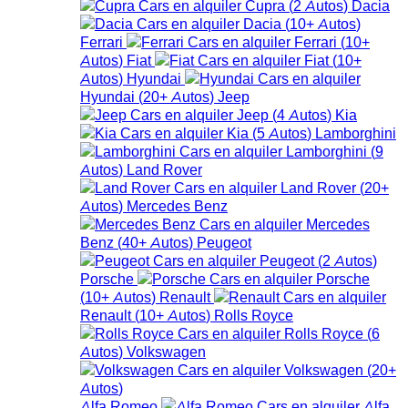
Cupra
(
2
Autos
)
Dacia
Dacia
(
10+
Autos
)
Ferrari
Ferrari
(
10+
Autos
)
Fiat
Fiat
(
10+
Autos
)
Hyundai
Hyundai
(
20+
Autos
)
Jeep
Jeep
(
4
Autos
)
Kia
Kia
(
5
Autos
)
Lamborghini
Lamborghini
(
9
Autos
)
Land Rover
Land Rover
(
20+
Autos
)
Mercedes Benz
Mercedes
Benz
(
40+
Autos
)
Peugeot
Peugeot
(
2
Autos
)
Porsche
Porsche
(
10+
Autos
)
Renault
Renault
(
10+
Autos
)
Rolls Royce
Rolls Royce
(
6
Autos
)
Volkswagen
Volkswagen
(
20+
Autos
)
Alfa Romeo
Alfa