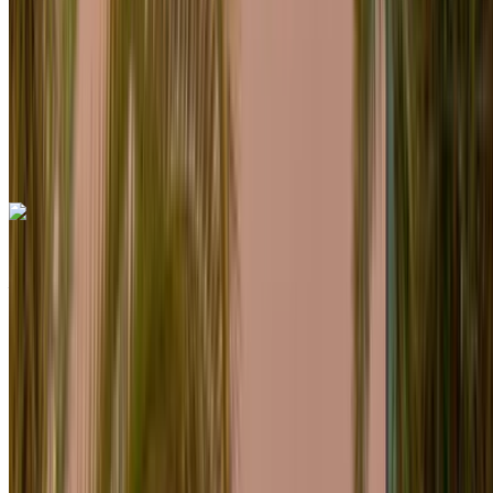
6000 km
Seguro Incluido
Transmisión automática
Entrega gratis
Aeropuerto de Rabat
Sale, Rabat
Aeropuerto de Rabat Sale, Rabat
Llamada
+212708889994
Whatsapp
Porsche Macan 2023
Aeropuerto de Rabat Sale, Rabat
Aeropuerto
de Rabat Sale, Rabat
2023
Euro
SUV
Diesel
MAD 3000
/ día
Ilimitado
MAD 78,000
/ mes.