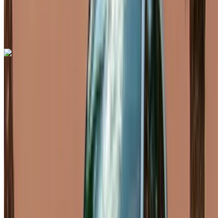
Aeropuerto de Rabat
Sale, Rabat
Aeropuerto de Rabat Sale, Rabat
Llamada
+212708889994
Whatsapp
Porsche Macan S 2024
Aeropuerto de Rabat Sale, Rabat
Aeropuerto
de Rabat Sale, Rabat
2024
Euro
SUV
Gasolina
MAD 3400
/ día
Ilimitado
MAD 86,500
/ mes.
6000 km
Seguro Incluido
Transmisión automática