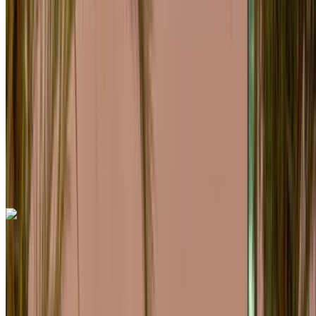
MAD 3300
/ día
Ilimitado
MAD 84,000
/ mes.
6000 km
Seguro Incluido
Transmisión automática
Entrega gratis
Aeropuerto de
Rabat Sale, Rabat
Aeropuerto de Rabat Sale,
Rabat
Llamada
+212708889994
Whatsapp
Porsche Macan 2023
Aeropuerto de Rabat Sale, Rabat
Aeropuerto
de Rabat Sale, Rabat
2023
Euro