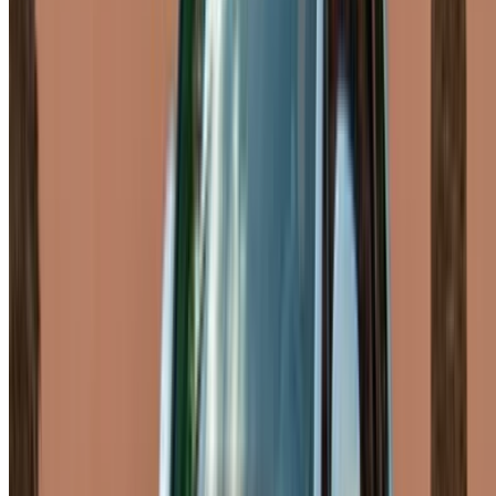
Limite sus preferencias: especificaciones del
automóvil, límite de millaje, seguro incluido,
características del automóvil, etc.
Haga una lista corta de las mejores ofertas del
proveedor de alquiler de automóviles y contáctelas
directamente por teléfono, WhatsApp o solicite una
llamada.
Asegúrese de solicitar las imágenes y
especificaciones reales del automóvil antes de finalizar
el trato.
¡Reserve directamente, sin márgenes!
Porsche Macan Coche Coche precio de alquiler
en Rabat
Diario
Semanal
Mensual
Porsche Macan (Blanco),
MAD
MAD
MAD
2024
2,500
16,100
60,000
Porsche Macan (Blanco),
MAD
MAD
MAD
2023
2,600
17,290
70,200
Porsche Macan (Blanco),
MAD
MAD
MAD
2023
3,000
16,900
78,000