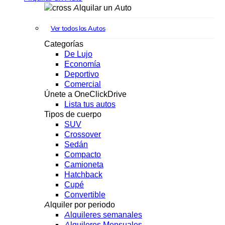
Alquilar un Auto
Ver todos los Autos
Categorías
De Lujo
Economía
Deportivo
Comercial
Únete a OneClickDrive
Lista tus autos
Tipos de cuerpo
SUV
Crossover
Sedán
Compacto
Camioneta
Hatchback
Cupé
Convertible
Alquiler por periodo
Alquileres semanales
Alquileres Mensuales