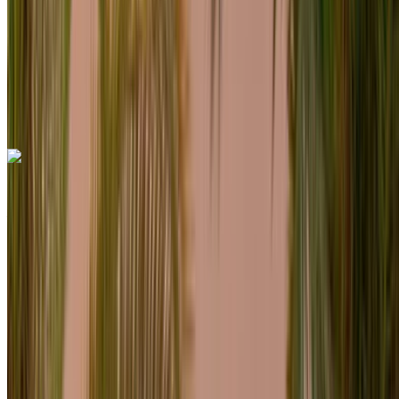
Seguro Incluido
Transmisión automática
Entrega gratis
Aeropuerto de Rabat
Sale, Rabat
Aeropuerto de Rabat Sale, Rabat
Llamada
+212708889994
Whatsapp
Porsche Macan 2023
Aeropuerto de Rabat Sale, Rabat
Aeropuerto
de Rabat Sale, Rabat
2023
Euro
SUV
Diesel
MAD 2600
/ día
Ilimitado
MAD 70,200
/ mes.