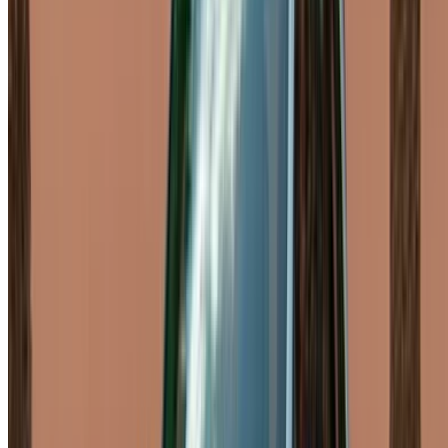
Entrega gratis
Aeropuerto de
Rabat Sale, Rabat
Aeropuerto de Rabat Sale,
Rabat
Llamada
+212708889994
Whatsapp
Demostración 1 - 11 de 11 Autos
1
¿Busca más opciones?
Buscar todos los autos
Guarda coches. Siga los precios. Reserve más rápido.
Crear una cuenta
Cómo obtener la mejor oferta
Compare offers from multiple rent a car companies in
the Marruecos, Filtre según su ubicación, presupuesto
y requisitos.