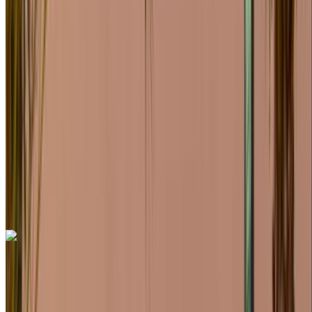
Euro
SUV
Gasolina
MAD 2800
/ día
Ilimitado
MAD 78,000
/ mes.
6000 km
Seguro Incluido
Transmisión automática
Entrega gratis
Aeropuerto de Rabat
Sale, Rabat
Aeropuerto de Rabat Sale, Rabat
Llamada
+212708889994
Whatsapp
Porsche Macan 2024
Aeropuerto de Rabat Sale, Rabat
Aeropuerto
de Rabat Sale, Rabat