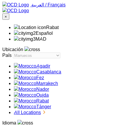
‏العربية ‏
/
Français
×
Rabat
Español
MAD
Ubicación
País
Agadir
Casablanca
Fez
Marrakech
Nador
Oujda
Rabat
Tánger
All Locations
Idioma