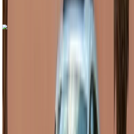
Rabat Sale, Rabat
Aeropuerto de Rabat Sale,
Rabat
Llamada
+212708889994
Whatsapp
Porsche Macan 2024
Aeropuerto de Rabat Sale, Rabat
Aeropuerto
de Rabat Sale, Rabat
2024
Euro
SUV
Gasolina
MAD 2600
/ día
Ilimitado
MAD 70,200
/ mes.
6000 km
Seguro Incluido
Transmisión automática
Entrega gratis