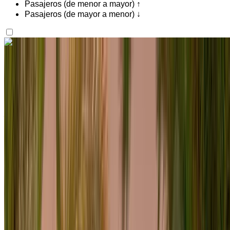
Pasajeros (de menor a mayor) ↑
Pasajeros (de mayor a menor) ↓
¿Te gusta lo que ves?
Saber más
Porsche Macan 2024
SUV blanca, 5 pasajeros, comodidad premium, rendimiento
potente, diseño elegante
Aeropuerto de Rabat Sale, Rabat
Aeropuerto
de Rabat Sale, Rabat
2024
Euro
SUV
Diesel
MAD 2500
/ día
Ilimitado
MAD 60,000
/ mes.
6000 km