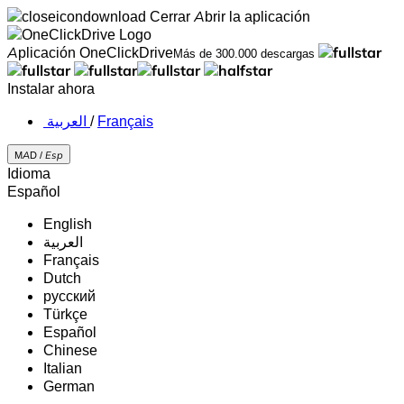
Cerrar
Abrir la aplicación
Aplicación OneClickDrive
Más de 300.000 descargas
Instalar ahora
‏العربية ‏
/
Français
MAD /
Esp
Idioma
Español
English
‏العربية‏
Français
Dutch
русский
Türkçe
Español
Chinese
Italian
German