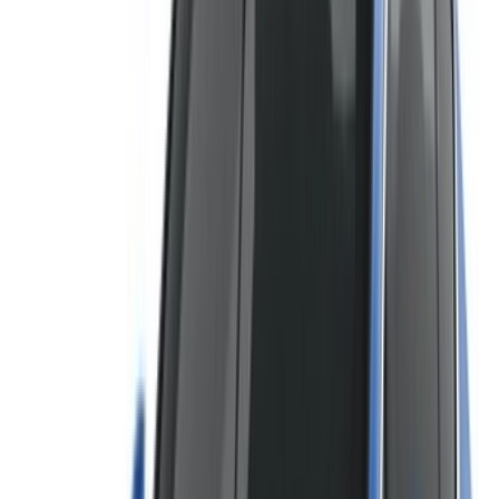
día, por semana y por mes directamente de los proveedores.
Pague cero comisiones o tarifas de reserva. La recogida de
sucursales es gratuita desde Aeropuerto Internacional
Mohamed V. Para disponibilidad y entrega en su ubicación o
Casablanca aeropuerto en su fecha y hora preferidas,
consulte con el proveedor. Póngase en contacto con ellos
por teléfono, WhatsApp o solicite una devolución de
llamada.
Bienvenido a OneClickDrive.ma - Marruecos mayor mercado
automovilístico del mundo.Nuestros socios socios de alquiler
de vehículos actualizan sus existencias de OneClickDrive en
tiempo real para que siempre vea los últimos precios.
Navega, filtra, selecciona y contacta al proveedor de rent a
car directamente. Mencione que vio su anuncio en
OneClickDrive.com para obtener la mejor tarifa. ¡Tenga la
seguridad de que las mejores ofertas de alquiler de
automóviles están a un clic de distancia!
NOTA:
Los listados anteriores, incluidos los precios, son
actualizados por los respectivos empresa de alquiler de
coches. En caso de que el coche no esté disponible al