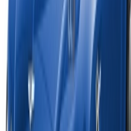
¿Tiene coches para alquilar o vender?
Llegue a miles de personas cada día.
Lista tus autos
Formas flexibles de pagar directamente a su socio
Casa-Oasis, Route de Nouasseur, Casablanca 20000,
Marruecos