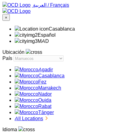
‏العربية ‏
/
Français
×
Casablanca
Español
MAD
Ubicación
País
Agadir
Casablanca
Fez
Marrakech
Nador
Oujda
Rabat
Tánger
All Locations
Idioma