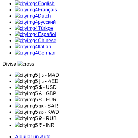
English
Français
Dutch
русский
Türkçe
Español
Chinese
Italian
German
Divisa
د.إ
- MAD
د.إ
- AED
$
- USD
£
- GBP
€
- EUR
- SAR
SR
- KWD
KD
₽
- RUB
₹
- INR
Alquilar un Auto