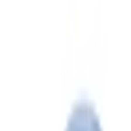
Aeropuerto Internacional Mohamed V,
Casablanca
2023
Euro
De Lujo
Gasolina
MAD 35,000
/ día
Ilimitado
MAD 750,000
/ mes.
6000 km
Seguro Incluido
Transmisión automática
Entrega gratis
Aeropuerto Internacional Mohamed V, Casablanca
Aeropuerto Internacional Mohamed V,
Casablanca
Llamada
+212708889994
Whatsapp
Demostración 1 - 4 de 4 Autos