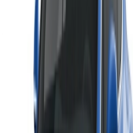
precio mencionado (sin IVA), por favor
informenos
y te
responderemos con la mejor alternativa. Felizalquiler!
Descargo de responsabilidad:
Al utilizar este sitio web, usted acepta nuestros Términos y
Condiciones y Política de Privacidad y exime a
OneClickDrive.ma de cualquier información incorrecta
proporcionada por las empresas de alquiler de coches o por
nosotros.
×
OTP incorrecta
Conéctate para acceder a tus favoritos,
seguir las ofertas y reservar más rápido.
Continuar