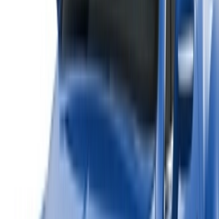
o
¿No tiene cuenta?
Inscribirse
¿Ya tiene una cuenta?
Acceso
×
OTP incorrecta
Cree una cuenta. Consiga un mejor acuerdo.
Log In. Take the Wheel.
Continuar
Or
¿No tiene cuenta?
Inscribirse
Ya tiene una cuenta?
Acceso