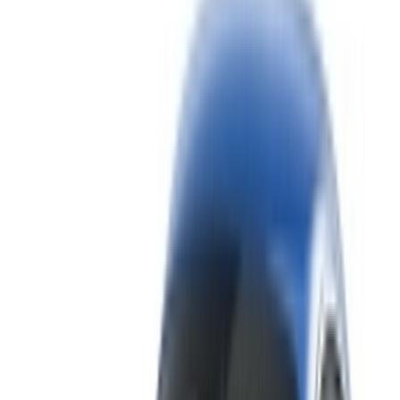
1
¿Busca más opciones?
Buscar todos los autos
Guarda coches. Siga los precios. Reserve más rápido.
Crear una cuenta
Cómo obtener la mejor oferta
Compare offers from multiple rent a car companies in
the Marruecos, Filtre según su ubicación, presupuesto
y requisitos.
Limite sus preferencias: especificaciones del
automóvil, límite de millaje, seguro incluido,
características del automóvil, etc.
Haga una lista corta de las mejores ofertas del
proveedor de alquiler de automóviles y contáctelas
directamente por teléfono, WhatsApp o solicite una
llamada.