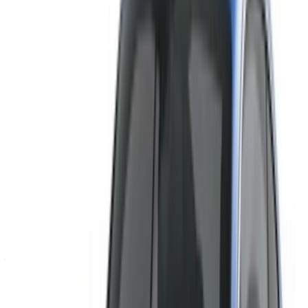
Asegúrese de solicitar las imágenes y
especificaciones reales del automóvil antes de finalizar
el trato.
¡Reserve directamente, sin márgenes!
Bentley Continental GT Coche Coche precio de
alquiler en Casablanca
Diario
Semanal
Mensual
Bentley Continental GT
MAD
MAD
MAD
(Negro), 2023
42,000
252,000
900,000
Bentley Continental GT
MAD
MAD
MAD
(Negro), 2023
42,000
252,000
900,000
Bentley Continental GT
MAD
MAD
MAD
(Negro), 2023
28,000
168,000
600,000
Bentley Continental GT
MAD
MAD
MAD
(Negro), 2023
35,000
210,000
750,000
Alquiler y auto-manejo a Bentley Continental GT Carro de
lujo en Casablanca, Marruecos. Varios modelos incluyendo
2023 de Continental GT están disponibles para alquiler. A
continuación se enumeran las ofertas en vivo con tarifas por