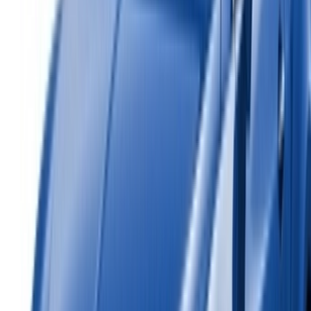
Su plataforma única para explorar las mejores ofertas de
alquiler de coches y coches usados en todo Marruecos.
Desde opciones económicas hasta coches de lujo,
encuentra el coche adecuado para tu viaje. OneClickDrive te
ayuda a ponerte en contacto con proveedores locales de
confianza para que disfrutes de una experiencia tranquila y
sin estrés.
¿Tiene coches para alquilar o vender?
Llegue a miles de personas cada día.
Lista tus autos
Formas flexibles de pagar directamente a su socio
/ Recursos
Alquiler de coches Agadir
Alquiler de coches Casablanca