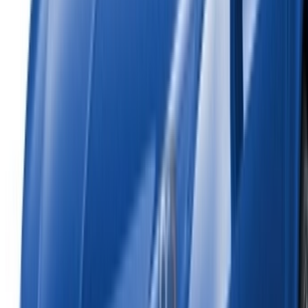
Alquiler de coches Fez
Alquiler de coches Marrakech
Alquiler de coches Nador
Alquiler de coches Oujda
Alquiler de coches Rabat
Alquiler de coches Tánger
Aeropuerto de Casablanca
Aeropuerto de Marrakech
/ Empresa
XML de SITEMAP
Blog de Alquiler de Autos
/ Apoyo
+212708880005
info@oneclickdrive.com
/ Empresas
sales@oneclickdrive.com