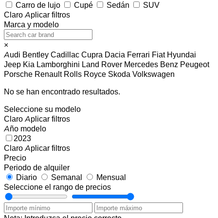
Carro de lujo
Cupé
Sedán
SUV
Claro
Aplicar filtros
Marca y modelo
×
Audi
Bentley
Cadillac
Cupra
Dacia
Ferrari
Fiat
Hyundai
Jeep
Kia
Lamborghini
Land Rover
Mercedes Benz
Peugeot
Porsche
Renault
Rolls Royce
Skoda
Volkswagen
No se han encontrado resultados.
Seleccione su modelo
Claro
Aplicar filtros
Año modelo
2023
Claro
Aplicar filtros
Precio
Periodo de alquiler
Diario
Semanal
Mensual
Seleccione el rango de precios
Nota: Introduzca el precio correcto