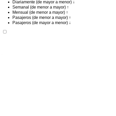
Diariamente (de mayor a menor) ↓
Semanal (de menor a mayor) ↑
Mensual (de menor a mayor) ↑
Pasajeros (de menor a mayor) ↑
Pasajeros (de mayor a menor) ↓
Bentley Continental GT 2023
Aeropuerto Internacional Mohamed V, Casablanca
Aeropuerto Internacional Mohamed V,
Casablanca
2023
Euro
De Lujo
Gasolina
MAD 42,000
/ día
Ilimitado
MAD 900,000
/ mes.
6000 km