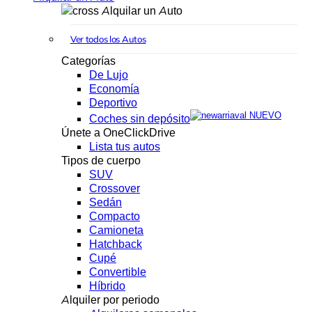
Alquilar un Auto
Ver todos los Autos
Categorías
De Lujo
Economía
Deportivo
NUEVO
Coches sin depósito
Únete a OneClickDrive
Lista tus autos
Tipos de cuerpo
SUV
Crossover
Sedán
Compacto
Camioneta
Hatchback
Cupé
Convertible
Híbrido
Alquiler por periodo