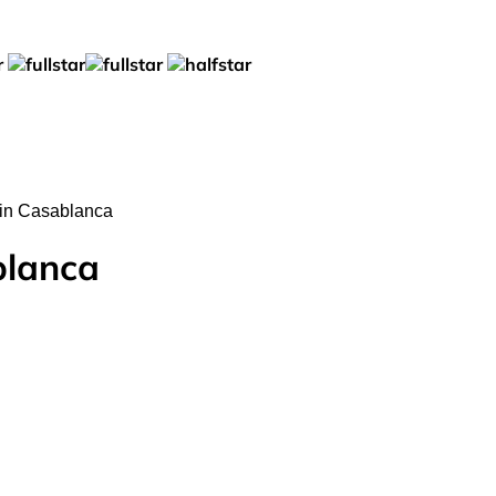
 in Casablanca
blanca