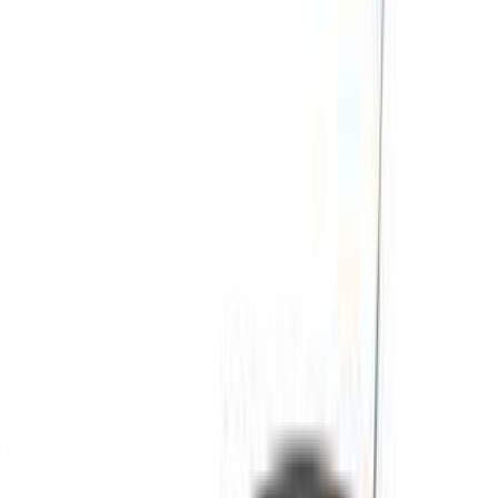
Peugeot 208 (Schwarz),
MAD
MAD
MAD 4,060
2024
650
15,000
Peugeot 208 (Schwarz),
MAD
MAD
MAD 3,180
2024
520
11,700
Peugeot 208 (Schwarz),
MAD
MAD
MAD 3,180
2024
520
11,700
Mieten und selbst fahren a Peugeot 208 Kompakt in Agadir,
Marokko. Verschiedene Modelle inkl 2024 von 208 sind
mietbar. Nachfolgend sind Live-Angebote mit Preisen pro
Tag, pro Woche und pro Monat direkt von den Anbietern
aufgeführt. Zahlen Sie keine Provision oder
Buchungsgebühren. Die Filialabholung ist kostenlos
Internationaler Flughafen Agadir. Zur Verfügbarkeit und
Lieferung bei Ihnen vor Ort bzw Agadir Flughafen zu Ihrem
bevorzugten Datum und Uhrzeit, bitte erkundigen Sie sich
beim Anbieter. Kontaktieren Sie sie per Telefon, WhatsApp
oder fordern Sie einen Rückruf an.
Willkommen bei OneClickDrive.ma - Marokko dem größten
Automobilmarktplatz der Welt.Unsere Partnerautovermieter
aktualisieren ihren Bestand für OneClickDrive in Echtzeit,
sodass Sie immer die neuesten Preise sehen. Durchsuchen,