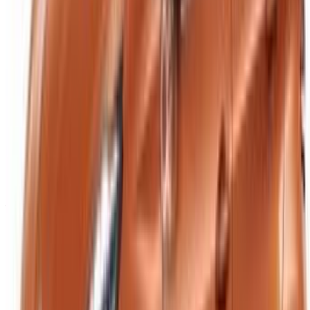
Casa-Oasis, Route de Nouasseur, Casablanca 20000,
Marokko
©OneClickDrive 2026.
Alle Rechte vorbehalten
Folgen Sie uns auf:
English
‏العربية‏
Français
Dutch
русский
Türkçe
Español
Chinese
Italian
German
X
Schließen
Verstanden!