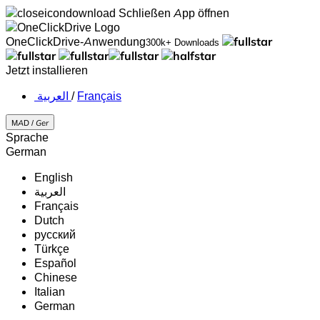
Schließen
App öffnen
OneClickDrive-Anwendung
300k+ Downloads
Jetzt installieren
‏العربية ‏
/
Français
MAD /
Ger
Sprache
German
English
‏العربية‏
Français
Dutch
русский
Türkçe
Español
Chinese
Italian
German