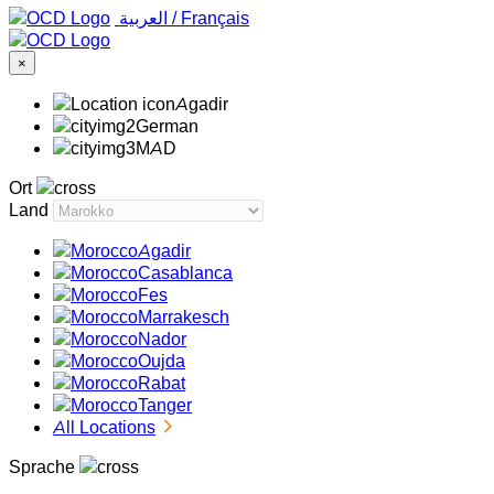
‏العربية ‏
/
Français
×
Agadir
German
MAD
Ort
Land
Agadir
Casablanca
Fes
Marrakesch
Nador
Oujda
Rabat
Tanger
All Locations
Sprache