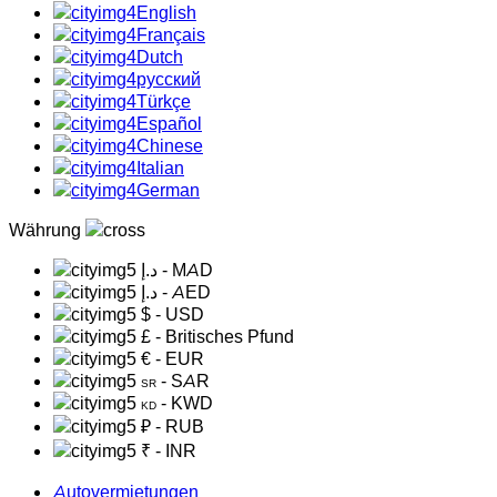
English
Français
Dutch
русский
Türkçe
Español
Chinese
Italian
German
Währung
د.إ
- MAD
د.إ
- AED
$
- USD
£
- Britisches Pfund
€
- EUR
- SAR
SR
- KWD
KD
₽
- RUB
₹
- INR
Autovermietungen