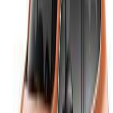
Haben Sie Autos zu vermieten oder zu verkaufen?
Erreichen Sie täglich Tausende.
Listen Sie Ihre Autos auf
Flexible Möglichkeiten, Ihren Partner direkt zu bezahlen
/ Ressourcen
Autovermietung Agadir
Autovermietung Casablanca
Autovermietung Fes
Autovermietung Marrakesch
Autovermietung Nador
Autovermietung Oujda
Autovermietung Rabat
Autovermietung Tanger
Flughafen Casablanca
Flughafen Marrakesch
/ Gesellschaft