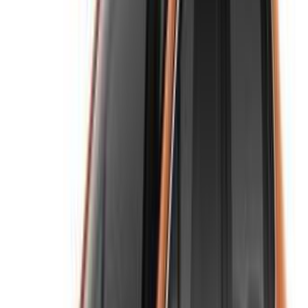
Fortsetzen
Or
Sie haben noch kein Konto?
Anmeldung
Sie haben bereits ein Konto?
Anmeldung
Ihre zentrale Plattform, um die besten Angebote für
Mietwagen und Gebrauchtwagen in ganz Marokko zu
entdecken. Finden Sie das richtige Auto für Ihre Reise - von
preisgünstigen Optionen bis hin zu Luxusfahrzeugen.
OneClickDrive hilft Ihnen, vertrauenswürdige lokale Anbieter
zu finden, damit Sie eine reibungslose und stressfreie
Erfahrung genießen können.