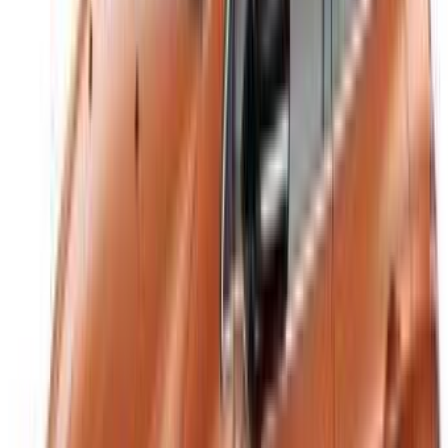
Sitemap-XML
Mietwagen-Blog
/ Die Unterstützung
+212708880005
info@oneclickdrive.com
/ Geschäft
sales@oneclickdrive.com
Haben Sie Autos zu vermieten oder zu verkaufen?
Erreichen Sie täglich Tausende.
Listen Sie Ihre Autos auf
Flexible Möglichkeiten, Ihren Partner direkt zu bezahlen