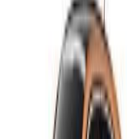
filtern, in die engere Wahl nehmen und direkt mit dem
Mietwagenanbieter Kontakt aufnehmen. Erwähnen Sie, dass
Sie ihre Anzeige auf OneClickDrive.com gesehen haben, um
den besten Preis zu erhalten. Seien Sie versichert, dass die
besten Mietwagenangebote nur einen Klick entfernt sind!
HINWEIS:
Die obigen Listen einschließlich der Preise
werden von den jeweiligen Autovermieter. Falls das
Fahrzeug zu dem angegebenen Preis (ohne MwSt.) nicht
verfügbar ist, bitten wir Sie
informiere uns
und wir melden
uns bei Ihnen mit der besten Alternative.
GlücklichAnmietung!
Haftungsausschluss:
Durch die Nutzung dieser Website erklären Sie sich mit
unseren Allgemeinen Geschäftsbedingungen und
Datenschutzrichtlinien einverstanden und entbinden
OneClickDrive.ma von jeglichen falschen Informationen, die
von Autovermietungen oder uns bereitgestellt werden.
×