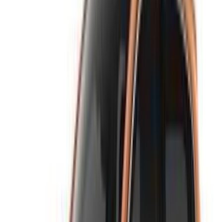
Falsches OTP
Anmelden, um auf Ihre Favoriten zuzugreifen,
Angebote verfolgen und schneller buchen.
Fortsetzen
oder
Sie haben noch kein Konto?
Anmeldung
Sie haben bereits ein Konto?
Anmeldung
×
Falsches OTP
Erstellen Sie ein Konto. Machen Sie ein besseres
Geschäft.
Log In. Take the Wheel.