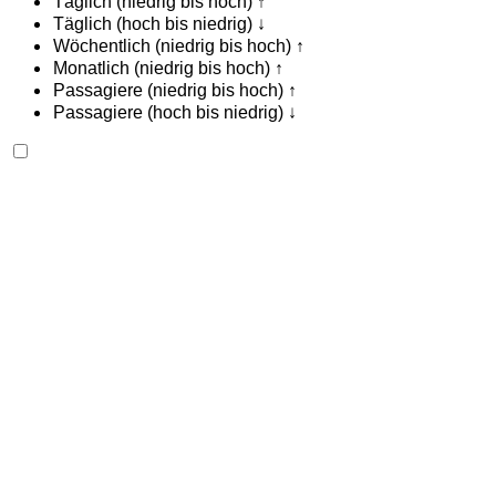
Täglich (niedrig bis hoch) ↑
Täglich (hoch bis niedrig) ↓
Wöchentlich (niedrig bis hoch) ↑
Monatlich (niedrig bis hoch) ↑
Passagiere (niedrig bis hoch) ↑
Passagiere (hoch bis niedrig) ↓
Peugeot 208 2024
Internationaler Flughafen Agadir, Agadir
Internationaler Flughafen Agadir, Agadir
2024
Euro
Kompakt
Benzin
MAD 650
/ Tag
Unbegrenzt
MAD 15,000
/ Mo.
6000 km