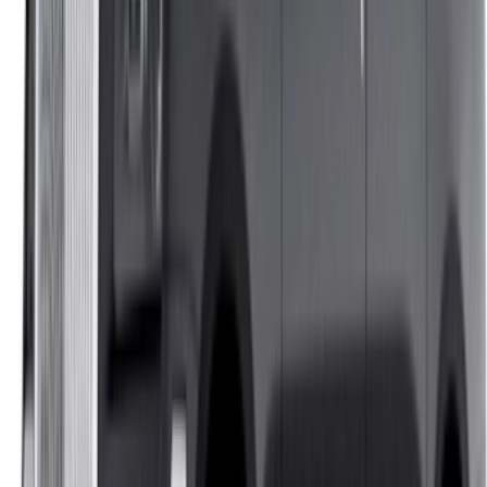
الدار البيضاء، الواحة، طريق النواصر، الدار البيضاء 20000، المغرب
©OneClickDrive 2026.
جميع الحقوق محفوظة
تابعنا على:
Chinese
Español
Türkçe
русский
Dutch
Français
‏العربية‏
English
Italian
German
إغلاق
X
عُلم، شكرًا لك!