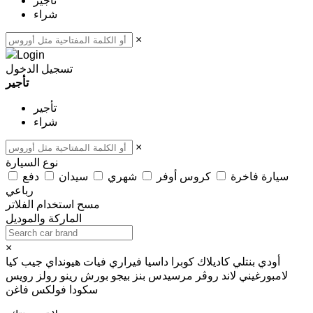
تأجير
شراء
×
تسجيل الدخول
تأجير
تأجير
شراء
×
نوع السيارة
سيارة فاخرة
كروس أوفر
شهري
سيدان
دفع
رباعي
مسح
استخدام الفلاتر
الماركة والموديل
×
أودي
بنتلي
كاديلاك
كوبرا
داسيا
فيراري
فيات
هيونداي
جيب
كيا
لامبورغيني
لاند روڤر
مرسيدس بنز
بيجو
بورش
رينو
رولز رويس
سكودا
فولكس فاغن