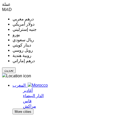
عملة
MAD
درهم مغربي
دولار أمريكي
جنيه إسترليني
يورو
ريال سعودي
دينار كويتي
روبل روسي
روبية هندية
درهم إماراتي
المغرب
أغادير
الدار البيضاء
فاس
مراكش
More cities