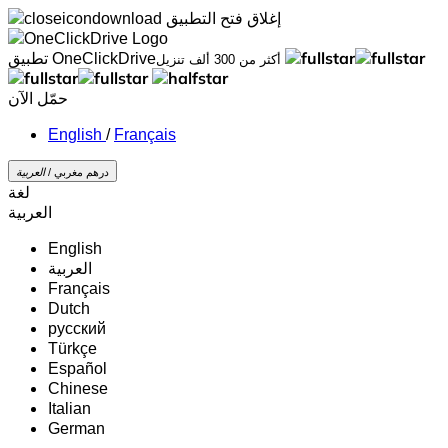
إغلاق
فتح التطبيق
تطبيق OneClickDrive
أكثر من 300 ألف تنزيل
حمّل الآن
/
Français
درهم مغربي /
‏العربية‏
لغة
‏العربية‏
English
‏العربية‏
Français
Dutch
русский
Türkçe
Español
Chinese
Italian
German