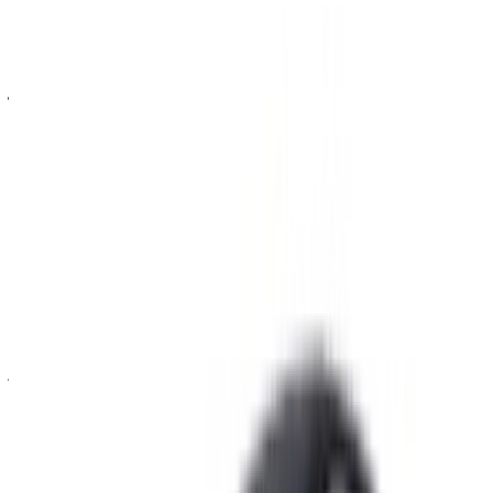
احجز مباشرة بدون زيادة على الأسعار.
رولز رويس كولينان سيارة سيارة أسعار التأجير في
الناظور
شهري
أسبوعي
اليومي
درهم مغربي
درهم مغربي
درهم مغربي
رولز رويس كولينان
900,000
252,000
42,000
(أسود), 2023
درهم مغربي
درهم مغربي
درهم مغربي
رولز رويس كولينان
600,000
168,000
28,000
(أسود), 2023
درهم مغربي
درهم مغربي
درهم مغربي
رولز رويس كولينان
750,000
21,000
35,000
(أسود), 2023
خض تجربة الاستئجار والقيادة الذاتية على متن سيارة رولز رويس
كولينان دفع رباعي في الناظور, المغرب. تتضمن الموديلات المختلفة
2023 من كولينان المتاحة للاستئجار. فيما يلي قائمة بالعروض
المباشرة بأسعار يومية وأسبوعية وشهرية من شركات التأجير
مباشرة. بدون عمولة أو رسوم حجز. الاستلام من الفرع مجانًا من
مطار الناظور العروي الدولي. للتأكد من توفر السيارة وتوصيلها إلى
موقعك أو الناظور المطار بالتاريخ والموعد المفضل، يُرجى
الاستفسار من شركة التأجير. تواصل معها عبر الهاتف أو الواتساب
أو اطلب معاودة الاتصال بك.