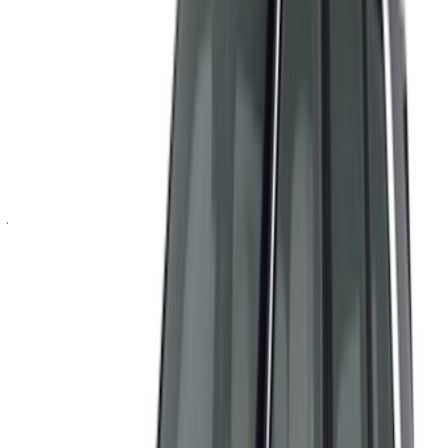
كلمة المرور لمرة واحدة غير صحيحة
سجّل الدخول للوصول إلى سياراتك المفضلة,
وتتبع العروض والحجز بشكل أسرع.
استمر
أو
لا يوجد لديك حساب؟
الاشتراك
هل لديك حساب بالفعل؟
تسجيل الدخول
×
كلمة المرور لمرة واحدة غير صحيحة
انشئ حسابًا واحصل على عرض أفضل.
Log In. Take the Wheel.