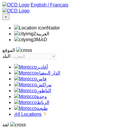
/
Français
×
Nador
‏العربية‏
MAD
الموقع
البلد
أغادير
الدار البيضاء
فاس
مراكش
الناظور
وجدة
الرباط
طنجة
All Locations
لغة