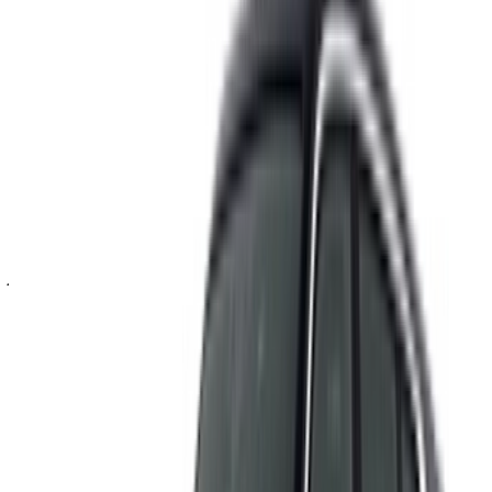
مرحبًا بك في OneClickDrive.ma - المغرب سوق السيارات الأكبر
في الإمارات.يتولى شركاء تأجير السيارات لدينا تحديث مخزون
سياراتها في OneClickDrive لحظة بلحظة، ولذلك ستظهر لك دائمًا
أحدث الأسعار. كل ما عليك فعله تصفح السيارات والتصفية ووضع
قائمة مختصرة والتواصل مع شركة تأجير السيارة مباشرة. اذكر أنك
رأيت إعلانها على موقع OneClickDrive.com، للحصول على أفضل
سعر. كن مطمئنًا من حصولك على أفضل عروض تأجير السيارات
بسهولة.
ملاحظة:
تحديث القوائم المذكورة أعلاه، بما في ذلك الأسعار شركة
تأجير السيارات ففي حال لم تتوفر السيارة بالسعر المذكور
(باستثناء ضريبة القيمة المضافة)، الرجاء
إبلاغنا
وسنعود إليك ببديل
أفضل. نتمنى لك تجربة تأجير ممتعة!
إخلاء مسؤولية:
باستخدام هذا الموقع، فإنك توافق على الشروط والأحكام وسياسة
الخصوصية الخاصة بنا وتُخلي مسؤولية OneClickDrive.com عن
أي معلومات غير دقيقة مُقدمة من شركات تأجير السيارات أو منا.
×