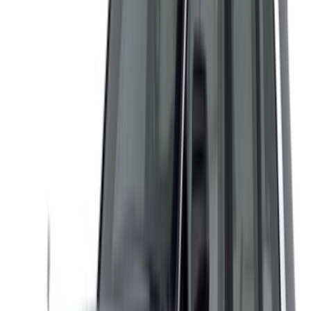
استمر
Or
لا يوجد لديك حساب؟
الاشتراك
يوجد حساب بالفعل?
تسجيل الدخول
منصتك الشاملة لاستكشاف أفضل عروض تأجير السيارات
والسيارات المستعملة في جميع أنحاء المغرب. من الخيارات
الاقتصادية إلى السيارات الفاخرة، ابحث عن السيارة المثالية
لرحلتك. يساعدك OneClickDrive في العثور على مكاتب محلية
موثوقة، لضمان تجربة قيادة سلسة وخالية من المتاعب.
هل لديك سيارات ترغب في تأجيرها أو بيعها؟
تواصل مع آلاف العملاء المحتملين كل يوم