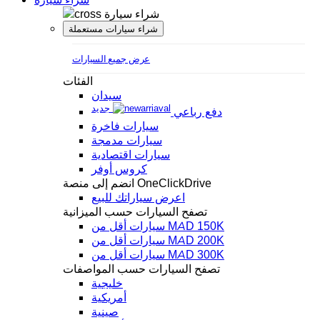
شراء سيارة
شراء سيارات مستعملة
عرض جميع السيارات
الفئات
سيدان
جديد
دفع رباعي
سيارات فاخرة
سيارات مدمجة
سيارات اقتصادية
كروس أوفر
انضم إلى منصة OneClickDrive
اعرض سياراتك للبيع
تصفح السيارات حسب الميزانية
سيارات أقل من MAD 150K
سيارات أقل من MAD 200K
سيارات أقل من MAD 300K
تصفح السيارات حسب المواصفات
خليجية
أمريكية
صينية