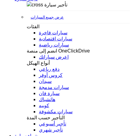
تأجير سيارة
عرض جميع السيارات
الفئات
سيارات فاخرة
سيارات اقتصادية
سيارات رياضية
انضم إلى منصة OneClickDrive
اعرض سياراتك
أنواع الهيكل
دفع رباعي
كروس أوفر
سيدان
سيارات مدمجة
سيارة فان
هاتشباك
كوبيه
سيارات مكشوفة
التأجير حسب المدة
تأجير أسبوعي
تأجير شهري
شراء سيارة