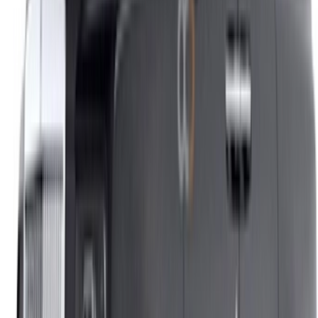
+212708880005
info@oneclickdrive.com
/ الشركات
sales@oneclickdrive.com
هل لديك سيارات ترغب في تأجيرها أو بيعها؟
تواصل مع آلاف العملاء المحتملين كل يوم
اعرض سياراتك
خيارات دفع مرنة ومباشرة لشريكك