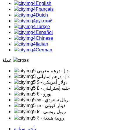
English
Français
Dutch
русский
Türkçe
Español
Chinese
Italian
German
عملة
د.إ
- درهم مغربي
د.إ
- درهم إماراتي
- دولار أمريكي
$
- جنيه إسترليني
£
- يورو
€
- ريال سعودي
SR
- دينار كويتي
KD
- روبل روسي
₽
- روبية هندية
₹
تأجير سيارة