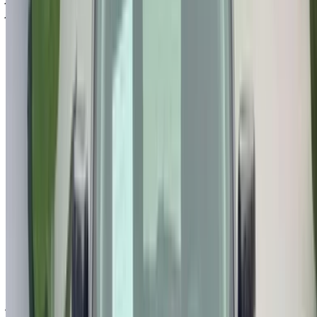
ومعارض السيارات المستعملة ففي حال لم تتوفر السيارة بالسعر
المذكور (باستثناء ضريبة القيمة المضافة)، الرجاء
إبلاغنا
وسنعود
إليك ببديل أفضل. نتمنى لك شراء!
إخلاء مسؤولية:
باستخدام هذا الموقع، فإنك توافق على الشروط والأحكام وسياسة
الخصوصية الخاصة بنا وتُخلي مسؤولية OneClickDrive.com عن
أي معلومات غير دقيقة مُقدمة من شركات تأجير السيارات أو منا.
×
كلمة المرور لمرة واحدة غير صحيحة
سجّل الدخول للوصول إلى سياراتك المفضلة,
وتتبع العروض والحجز بشكل أسرع.
استمر
أو