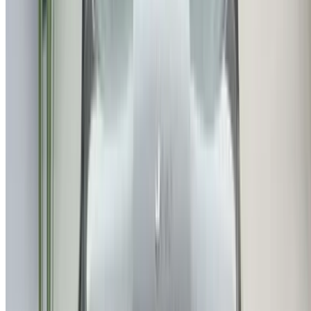
سيارات مستعملة وجدة
سيارات مستعملة الرباط
سيارات مستعملة طنجة
مطار الدار البيضاء
مطار مراكش
/ شركة
XML خريطة الموقع
مدونة تأجير السيارات
/ دعم
+212708880005
info@oneclickdrive.com
/ الشركات
sales@oneclickdrive.com
هل لديك سيارات ترغب في تأجيرها أو بيعها؟