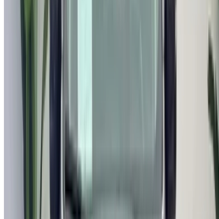
لا يوجد لديك حساب؟
الاشتراك
هل لديك حساب بالفعل؟
تسجيل الدخول
×
كلمة المرور لمرة واحدة غير صحيحة
انشئ حسابًا واحصل على عرض أفضل.
Log In. Take the Wheel.
استمر
Or
لا يوجد لديك حساب؟
الاشتراك
يوجد حساب بالفعل?
تسجيل الدخول
منصتك الشاملة لاستكشاف أفضل عروض تأجير السيارات