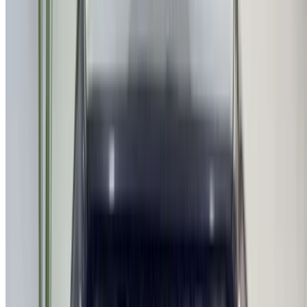
تواصل مع آلاف العملاء المحتملين كل يوم
اعرض سياراتك
خيارات دفع مرنة ومباشرة لشريكك
الدار البيضاء، الواحة، طريق النواصر، الدار البيضاء 20000، المغرب
©OneClickDrive 2026.
جميع الحقوق محفوظة