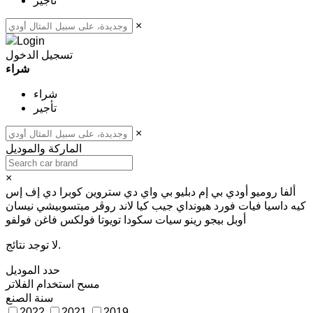
تأجير
×
تسجيل الدخول
شراء
شراء
تأجير
×
الماركة والموديل
×
ألفا روميو
أودي
بي إم دبليو
بي واي دي
ستروين
كوبرا
دي إف إس
كيه
داسيا
فيات
فورد
هيونداي
جيب
كيا
لاند روڤر
ميتسوبيشي
نيسان
أوبل
بيجو
رينو
سيات
سكودا
تويوتا
فولكس فاغن
فولفو
لا توجد نتائج.
حدد الموديل
مسح
استخدام الفلاتر
سنة الصنع
2022
2021
2019