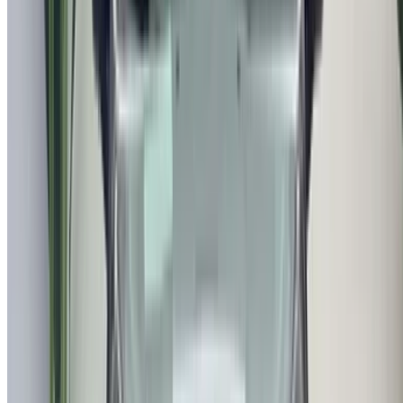
والسيارات المستعملة في جميع أنحاء المغرب. من الخيارات
الاقتصادية إلى السيارات الفاخرة، ابحث عن السيارة المثالية
لرحلتك. يساعدك OneClickDrive في العثور على مكاتب محلية
موثوقة، لضمان تجربة قيادة سلسة وخالية من المتاعب.
هل لديك سيارات ترغب في تأجيرها أو بيعها؟
تواصل مع آلاف العملاء المحتملين كل يوم
اعرض سياراتك
خيارات دفع مرنة ومباشرة لشريكك
/ مصادر
سيارات مستعملة أغادير
سيارات مستعملة الدار البيضاء
سيارات مستعملة فاس
سيارات مستعملة مراكش
سيارات مستعملة الناظور