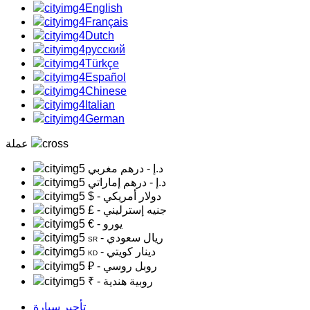
English
Français
Dutch
русский
Türkçe
Español
Chinese
Italian
German
عملة
د.إ
- درهم مغربي
د.إ
- درهم إماراتي
- دولار أمريكي
$
- جنيه إسترليني
£
- يورو
€
- ريال سعودي
SR
- دينار كويتي
KD
- روبل روسي
₽
- روبية هندية
₹
تأجير سيارة