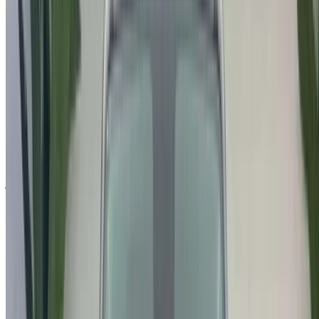
احفظ السيارات. تتبع الأسعار. احجز أسرع.
إنشاء حساب
نبذة عن جيب المحركات
تُعد جيب ماركة سيارات أمريكية من تصنيع شركة FCA US LLC،
وهي مملوكة بالكامل لشركة فيات كرايسلر للسيارات الإيطالية
الأمريكية. قامت جيب ببيع 1.4 مليون سيارة دفع رباعي على
مستوى العالم في عام 2016، إذ تملك ثلثي السيارات في أمريكا
الشمالية. صُنفت كأكثر سيارات فيات كرايسلر مبيعًا في الولايات
المتحدة الأمريكية في النصف الأول من عام 2017. من أكثر سيارات
جيب طلبًا للاستئجار: جيب رانغلر إصدار صحارى، وجيب رانغلر
إصدار صحارى غير المحدود، ورانغلر الرياضية.
تأسست:
1943
مقرات الشركة:
توليدو، أوهايو، الولايات المتحدة
الاسم الرسمي:
جيب
المنتجات:
سيارات رياضية متعددة الاستعمال، سيارات فارهة