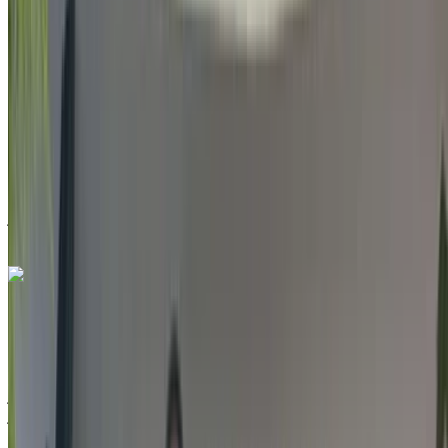
2022
أخرى المواصفات
درهم مغربي 205,000
116870 كيلومتر
قسط شهري ثابت
درهم مغربي 2,553
تلقائي ناقل الحركة
مطار الناظور العروي الدولي, الناظور
مطار الناظور
العروي الدولي, الناظور
مكالمة
212663841439
الواتساب
جيب Renegade 1.6 M-Jet Longitude 2022
للبيع في الناظور: أبيض دفع رباعي, ديزل سيارة, أخرى المواصفات,
تلقائي 4-أبواب
مطار الناظور العروي الدولي, الناظور
مطار الناظور
العروي الدولي, الناظور