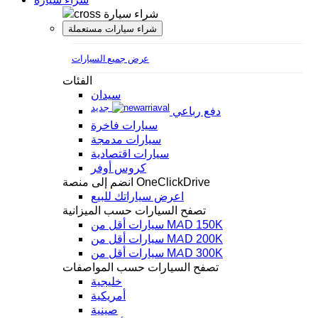
شراء سيارة
شراء سيارات مستعملة
عرض جميع السيارات
الفئات
سيدان
جديد
دفع رباعي
سيارات فاخرة
سيارات مدمجة
سيارات اقتصادية
كروس أوفر
انضم إلى منصة OneClickDrive
اعرض سياراتك للبيع
تصفح السيارات حسب الميزانية
سيارات أقل من MAD 150K
سيارات أقل من MAD 200K
سيارات أقل من MAD 300K
تصفح السيارات حسب المواصفات
خليجية
أمريكية
صينية