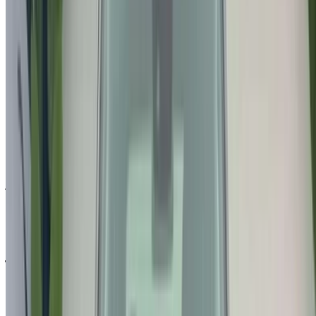
طريقة الحصول على أفضل عرض
Compare offers from multiple car companies in the
المغرب, قم بالتصفية حسب موقعك وميزانيتك ومتطلباتك.
حدد خياراتك بدقة حسب تفضيلاتك: مواصفات السيارات،
ومزاياها، وإضافات أخرى.
ضع قائمة بأفضل العروض من مزود الخدمة، وتواصل معه
عبر الهاتف أو الواتساب أو اطلب منه الاتصال بك.
احرص على طلب صور السيارة الحقيقية ومواصفاتها قبل
الاتفاق على العرض.
احجز مباشرة بدون زيادة على الأسعار.
لماذا تشتري سيارة عبر منصة OneClickDrive.ma
استكشف أكبر تشكيلة من ماركات وموديلات السيارات للاستئجار
في الناظور. احجز سيارات للإيجار بميزانية محدودة، سيارات دفع
رباعي، سيارات فارهة، سيارات رياضية، والمزيد مباشرة من وكالات
محلية لتأجير السيارات.
مستعملة جيب سيارة سيارة - أسعار مميزة في الناظور
السعر
درهم مغربي
جيب Renegade 1.6 M-Jet Longitude (),
2019
175,000