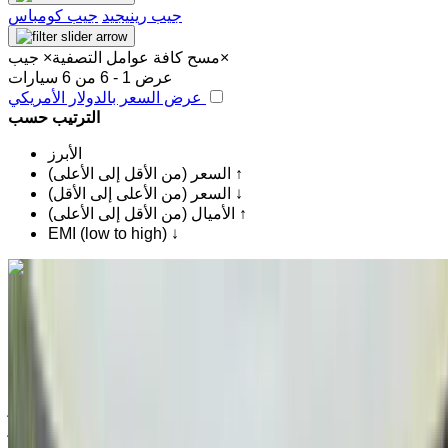
جيب رينيجيد
جيب كومباس
×
مسح كافة عوامل التصفية
×
جيب
عرض 1 - 6 من 6 سيارات
عرض السعر بالدولار الأمريكي
الترتيب حسب
الأبرز
السعر (من الأقل إلى الأعلى) ↑
السعر (من الأعلى إلى الأقل) ↓
الأميال (من الأقل إلى الأعلى) ↑
EMI (low to high) ↓
اكتشف المزيد
هل تعجبك السيارة المعروضة؟
جيب Renegade 1.6 M-Jet Longitude 2019
للبيع في الناظور: دفع رباعي, ديزل سيارة, أخرى المواصفات, تلقائي
4-أبواب
مطار الناظور العروي الدولي, الناظور
مطار الناظور
العروي الدولي, الناظور