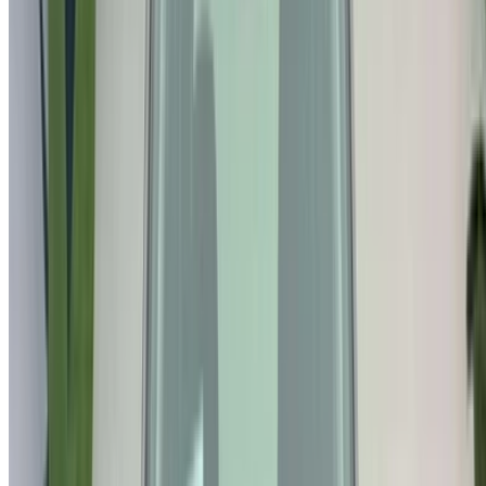
درهم مغربي
جيب Renegade 1.6 M-Jet Longitude (),
2022
205,000
درهم مغربي
جيب Renegade 1.6 M-Jet Longitude (أبيض),
2022
205,000
درهم مغربي
جيب Renegade 1.6 M-Jet Longitude (أزرق),
2021
189,000
درهم مغربي
جيب Renegade 1.6 M-Jet Longitude (),
2022
205,000
شراء سيارة جيب سيارة في الناظور, المغرب. تُدرج أعلاه عروضًا
مباشرة على تأجير سيارات جيب سيارات مستعملة أسعار مباشرة
من معارض السيارات. تواصل مع أي منها مباشرة حسب متطلباتك.
اطلب عرض سعر مخصص على سيارتك المفضلة جيب سيارة من
تُجار ومعارض السيارات المستعملة في الناظور. الشراء من
OneClickDriveسيارات مستعملةسوق تأجير السيارات أو
التطبيقات المحمولة، بدون عمولة أو رسوم حجز. نسعى إلى إحداث
تغيير هائلسيارات مستعملةفي قطاع تأجير السيارات في الإمارات
إلكترونيًا، لتسهيل المهمة وتيسيرها عليك. قارن بين العروض
المباشرة على كافة أنواع الخيارات المتوفرة للاستئجار من فئة
سيدان، فخمة، رياضية، دفع رباعي، مكشوفة.
ملاحظة:
تحديث القوائم المذكورة أعلاه، بما في ذلك الأسعار تُجار