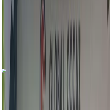
2022
أخرى المواصفات
درهم مغربي 205,000
134702 كيلومتر
قسط شهري ثابت
درهم مغربي 2,553
تلقائي ناقل الحركة
أبيض اللون
مطار الناظور العروي الدولي, الناظور
مطار الناظور
العروي الدولي, الناظور
مكالمة
212663841439
الواتساب
جيب Renegade 1.6 M-Jet Longitude 2021
للبيع في الناظور: أزرق دفع رباعي, ديزل سيارة, أخرى المواصفات,
تلقائي 4-أبواب
مطار الناظور العروي الدولي, الناظور
مطار الناظور
العروي الدولي, الناظور