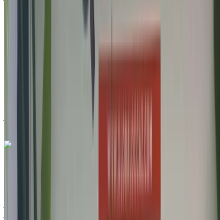
2022
أخرى المواصفات
درهم مغربي 205,000
103499 كيلومتر
قسط شهري ثابت
درهم مغربي 2,553
تلقائي ناقل الحركة
مطار الناظور العروي الدولي, الناظور
مطار الناظور
العروي الدولي, الناظور
مكالمة
212663841439
الواتساب
جيب Compass 1.6 M-Jet Longitude 2022
للبيع في الناظور: أسود دفع رباعي, بنزين سيارة, أخرى المواصفات,
تلقائي 4-أبواب
مطار الناظور العروي الدولي, الناظور
مطار الناظور
العروي الدولي, الناظور