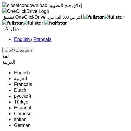
إغلاق
فتح التطبيق
تطبيق OneClickDrive
أكثر من 300 ألف تنزيل
حمّل الآن
/
Français
درهم مغربي /
‏العربية‏
لغة
‏العربية‏
English
‏العربية‏
Français
Dutch
русский
Türkçe
Español
Chinese
Italian
German