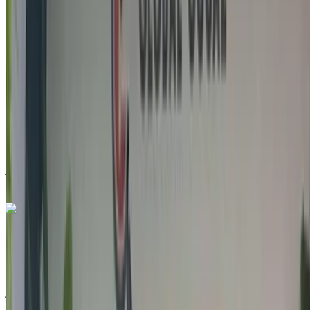
2021
أخرى المواصفات
درهم مغربي 189,000
99500 كيلومتر
قسط شهري ثابت
درهم مغربي 2,354
تلقائي ناقل الحركة
أزرق اللون
مطار الناظور العروي الدولي, الناظور
مطار الناظور
العروي الدولي, الناظور
مكالمة
212663841439
الواتساب
جيب Renegade 1.6 M-Jet Longitude 2022
للبيع في الناظور: دفع رباعي, ديزل سيارة, أخرى المواصفات, تلقائي
4-أبواب
مطار الناظور العروي الدولي, الناظور
مطار الناظور
العروي الدولي, الناظور