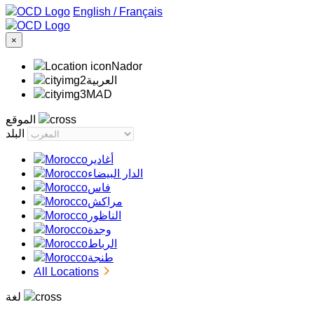
/
Français
×
Nador
‏العربية‏
MAD
الموقع
البلد
أغادير
الدار البيضاء
فاس
مراكش
الناظور
وجدة
الرباط
طنجة
All Locations
لغة