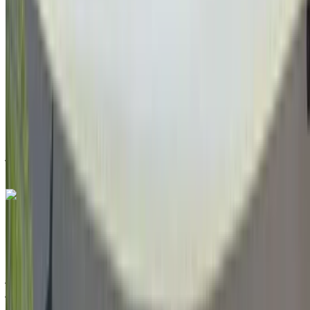
2019
أخرى المواصفات
درهم مغربي 175,000
192245 كيلومتر
قسط شهري ثابت
درهم مغربي 2,180
تلقائي ناقل الحركة
مطار الناظور العروي الدولي, الناظور
مطار الناظور
العروي الدولي, الناظور
مكالمة
212663841439
الواتساب
جيب Renegade 1.6 M-Jet Longitude 2022
للبيع في الناظور: دفع رباعي, ديزل سيارة, أخرى المواصفات, تلقائي
4-أبواب
مطار الناظور العروي الدولي, الناظور
مطار الناظور
العروي الدولي, الناظور