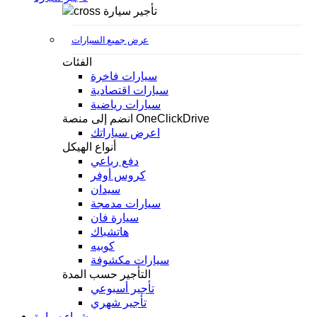
تأجير سيارة
عرض جميع السيارات
الفئات
سيارات فاخرة
سيارات اقتصادية
سيارات رياضية
انضم إلى منصة OneClickDrive
اعرض سياراتك
أنواع الهيكل
دفع رباعي
كروس أوفر
سيدان
سيارات مدمجة
سيارة فان
هاتشباك
كوبيه
سيارات مكشوفة
التأجير حسب المدة
تأجير أسبوعي
تأجير شهري
شراء سيارة