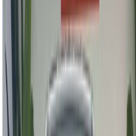
2022
أخرى المواصفات
درهم مغربي 230,000
73000 كيلومتر
قسط شهري ثابت
درهم مغربي 2,865
تلقائي ناقل الحركة
أسود اللون
مطار الناظور العروي الدولي, الناظور
مطار الناظور
العروي الدولي, الناظور
مكالمة
212663841439
الواتساب
عرض 1 - 6 من 6 سيارات
1
هل تبحث عن خيارات أخرى؟
تصفح جميع السيارات