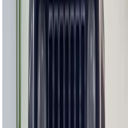
تابعنا على:
Chinese
Español
Türkçe
русский
Dutch
Français
‏العربية‏
English
Italian
German
إغلاق
X
عُلم، شكرًا لك!