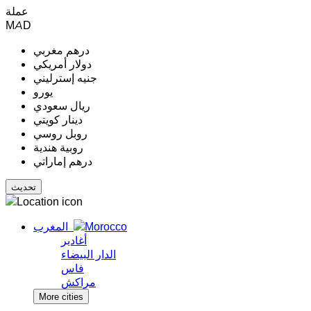
عملة
MAD
درهم مغربي
دولار أمريكي
جنيه إسترليني
يورو
ريال سعودي
دينار كويتي
روبل روسي
روبية هندية
درهم إماراتي
المغرب
أغادير
الدار البيضاء
فاس
مراكش
More cities