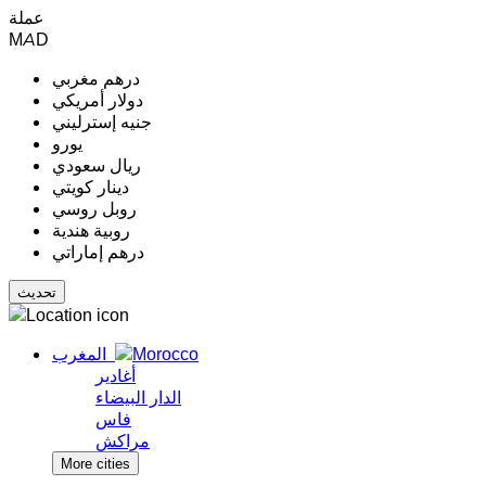
عملة
MAD
درهم مغربي
دولار أمريكي
جنيه إسترليني
يورو
ريال سعودي
دينار كويتي
روبل روسي
روبية هندية
درهم إماراتي
المغرب
أغادير
الدار البيضاء
فاس
مراكش
More cities