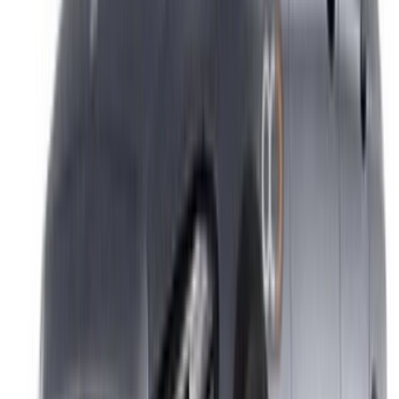
XML خريطة الموقع
مدونة تأجير السيارات
/ دعم
+212708880005
info@oneclickdrive.com
/ الشركات
sales@oneclickdrive.com
هل لديك سيارات ترغب في تأجيرها أو بيعها؟
تواصل مع آلاف العملاء المحتملين كل يوم
اعرض سياراتك
خيارات دفع مرنة ومباشرة لشريكك