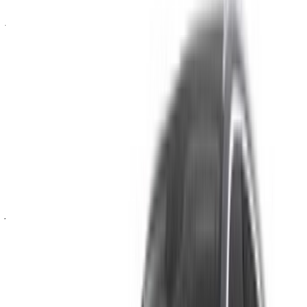
وتوصيلها إلى موقعك أو الناظور المطار بالتاريخ والموعد المفضل،
يُرجى الاستفسار من شركة التأجير. تواصل معها عبر الهاتف أو
الواتساب أو اطلب معاودة الاتصال بك.
مرحبًا بك في OneClickDrive.ma - المغرب سوق السيارات الأكبر
في الإمارات.يتولى شركاء تأجير السيارات لدينا تحديث مخزون
سياراتها في OneClickDrive لحظة بلحظة، ولذلك ستظهر لك دائمًا
أحدث الأسعار. كل ما عليك فعله تصفح السيارات والتصفية ووضع
قائمة مختصرة والتواصل مع شركة تأجير السيارة مباشرة. اذكر أنك
رأيت إعلانها على موقع OneClickDrive.com، للحصول على أفضل
سعر. كن مطمئنًا من حصولك على أفضل عروض تأجير السيارات
بسهولة.
ملاحظة:
تحديث القوائم المذكورة أعلاه، بما في ذلك الأسعار شركة
تأجير السيارات ففي حال لم تتوفر السيارة بالسعر المذكور
(باستثناء ضريبة القيمة المضافة)، الرجاء
إبلاغنا
وسنعود إليك ببديل
أفضل. نتمنى لك تجربة تأجير ممتعة!
إخلاء مسؤولية:
باستخدام هذا الموقع، فإنك توافق على الشروط والأحكام وسياسة
الخصوصية الخاصة بنا وتُخلي مسؤولية OneClickDrive.com عن