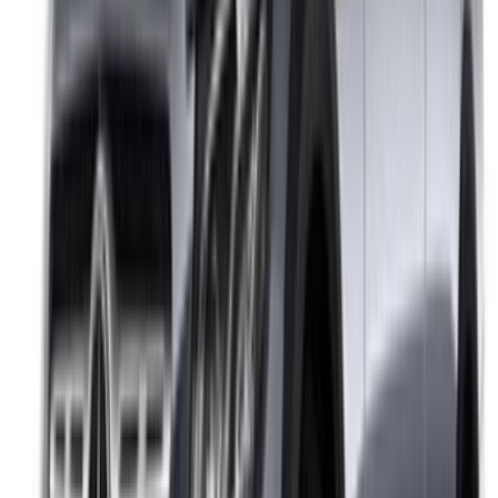
الدار البيضاء، الواحة، طريق النواصر، الدار البيضاء 20000، المغرب
©OneClickDrive 2026.
جميع الحقوق محفوظة
تابعنا على:
Chinese
Español
Türkçe
русский
Dutch
Français
‏العربية‏
English
Italian
German
إغلاق
X
عُلم، شكرًا لك!