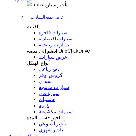
تأجير سيارة
عرض جميع السيارات
الفئات
سيارات فاخرة
سيارات اقتصادية
سيارات رياضية
انضم إلى منصة OneClickDrive
اعرض سياراتك
أنواع الهيكل
دفع رباعي
كروس أوفر
سيدان
سيارات مدمجة
سيارة فان
هاتشباك
كوبيه
سيارات مكشوفة
التأجير حسب المدة
تأجير أسبوعي
تأجير شهري
شراء سيارة