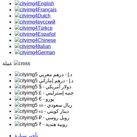
English
Français
Dutch
русский
Türkçe
Español
Chinese
Italian
German
عملة
د.إ
- درهم مغربي
د.إ
- درهم إماراتي
- دولار أمريكي
$
- جنيه إسترليني
£
- يورو
€
- ريال سعودي
SR
- دينار كويتي
KD
- روبل روسي
₽
- روبية هندية
₹
تأجير سيارة