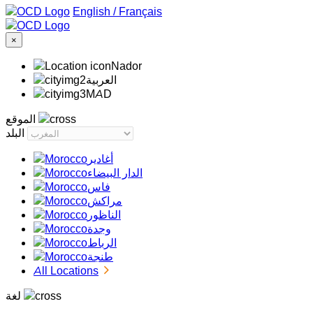
/
Français
×
Nador
‏العربية‏
MAD
الموقع
البلد
أغادير
الدار البيضاء
فاس
مراكش
الناظور
وجدة
الرباط
طنجة
All Locations
لغة