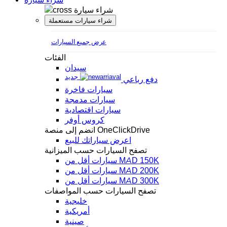
شراء سيارة
شراء سيارات مستعملة
عرض جميع السيارات
الفئات
سيدان
جديد
دفع رباعي
سيارات فاخرة
سيارات مدمجة
سيارات اقتصادية
كروس أوفر
انضم إلى منصة OneClickDrive
اعرض سياراتك للبيع
تصفح السيارات حسب الميزانية
سيارات أقل من MAD 150K
سيارات أقل من MAD 200K
سيارات أقل من MAD 300K
تصفح السيارات حسب المواصفات
خليجية
أمريكية
صينية