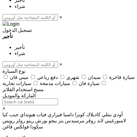
تأجير
شراء
×
تسجيل الدخول
تأجير
تأجير
شراء
×
نوع السيارة
سيارة فاخرة
سيدان
شهري
دفع رباعي
ميني فان
سيارة فان
سيارات مدمجة
سيارات تجارية
مسح
استخدام الفلاتر
الماركة والموديل
×
أودي
بنتلي
كاديلاك
كوبرا
داسيا
فيراري
فيات
هيونداي
جيب
كيا
لامبورغيني
لاند روڤر
مرسيدس بنز
بيجو
بورش
رينو
رولز رويس
سكودا
فولكس فاغن