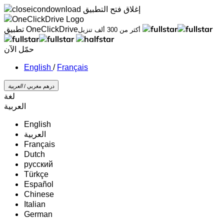
إغلاق
فتح التطبيق
تطبيق OneClickDrive
أكثر من 300 ألف تنزيل
حمّل الآن
/
Français
درهم مغربي /
‏العربية‏
لغة
‏العربية‏
English
‏العربية‏
Français
Dutch
русский
Türkçe
Español
Chinese
Italian
German