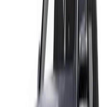
Log In. Take the Wheel.
استمر
Or
لا يوجد لديك حساب؟
الاشتراك
يوجد حساب بالفعل?
تسجيل الدخول
منصتك الشاملة لاستكشاف أفضل عروض تأجير السيارات
والسيارات المستعملة في جميع أنحاء المغرب. من الخيارات
الاقتصادية إلى السيارات الفاخرة، ابحث عن السيارة المثالية
لرحلتك. يساعدك OneClickDrive في العثور على مكاتب محلية
موثوقة، لضمان تجربة قيادة سلسة وخالية من المتاعب.
هل لديك سيارات ترغب في تأجيرها أو بيعها؟