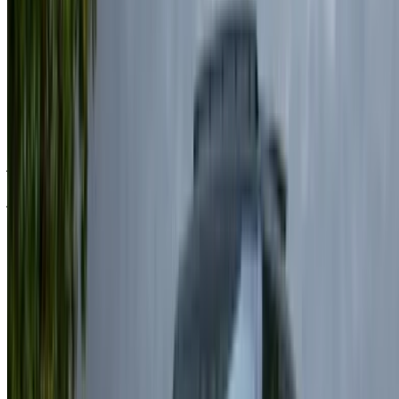
درهم
درهم مغربي
درهم مغربي
لاند روڤر رينج روفر فوغ
مغربي
175,500
45,500
(أسود), 2024
7,100
خض تجربة الاستئجار والقيادة الذاتية على متن سيارة لاند روڤر رينج
روفر فوغ سيارة فاخرة في الناظور, المغرب. تتضمن الموديلات
المختلفة 2025, 2024 من رينج روفر فوغ المتاحة للاستئجار. فيما
يلي قائمة بالعروض المباشرة بأسعار يومية وأسبوعية وشهرية من
شركات التأجير مباشرة. بدون عمولة أو رسوم حجز. الاستلام من
الفرع مجانًا من مطار الناظور العروي الدولي. للتأكد من توفر
السيارة وتوصيلها إلى موقعك أو الناظور المطار بالتاريخ والموعد
المفضل، يُرجى الاستفسار من شركة التأجير. تواصل معها عبر
الهاتف أو الواتساب أو اطلب معاودة الاتصال بك.
مرحبًا بك في OneClickDrive.ma - المغرب سوق السيارات الأكبر
في الإمارات.يتولى شركاء تأجير السيارات لدينا تحديث مخزون
سياراتها في OneClickDrive لحظة بلحظة، ولذلك ستظهر لك دائمًا
أحدث الأسعار. كل ما عليك فعله تصفح السيارات والتصفية ووضع
قائمة مختصرة والتواصل مع شركة تأجير السيارة مباشرة. اذكر أنك
رأيت إعلانها على موقع OneClickDrive.com، للحصول على أفضل
سعر. كن مطمئنًا من حصولك على أفضل عروض تأجير السيارات
بسهولة.