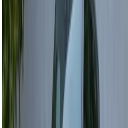
ملاحظة:
تحديث القوائم المذكورة أعلاه، بما في ذلك الأسعار شركة
تأجير السيارات ففي حال لم تتوفر السيارة بالسعر المذكور
(باستثناء ضريبة القيمة المضافة)، الرجاء
إبلاغنا
وسنعود إليك ببديل
أفضل. نتمنى لك تجربة تأجير ممتعة!
إخلاء مسؤولية:
باستخدام هذا الموقع، فإنك توافق على الشروط والأحكام وسياسة
الخصوصية الخاصة بنا وتُخلي مسؤولية OneClickDrive.com عن
أي معلومات غير دقيقة مُقدمة من شركات تأجير السيارات أو منا.
×
كلمة المرور لمرة واحدة غير صحيحة
سجّل الدخول للوصول إلى سياراتك المفضلة,
وتتبع العروض والحجز بشكل أسرع.