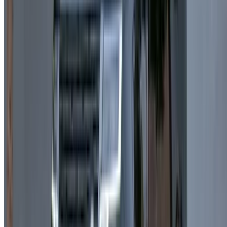
هل لديك سيارات ترغب في تأجيرها أو بيعها؟
تواصل مع آلاف العملاء المحتملين كل يوم
اعرض سياراتك
خيارات دفع مرنة ومباشرة لشريكك
الدار البيضاء، الواحة، طريق النواصر، الدار البيضاء 20000، المغرب
©OneClickDrive 2026.