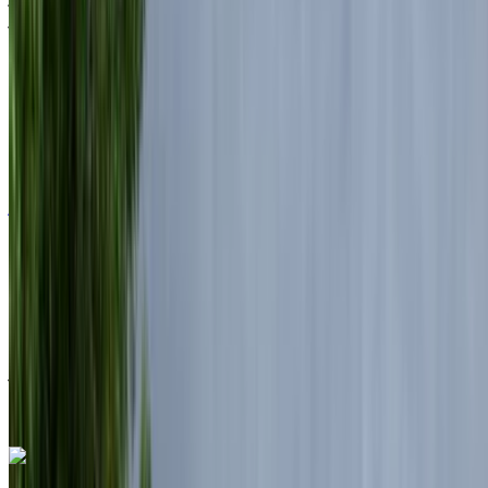
العروي الدولي, الناظور
2024
أوروبية
سيارات فاخرة
ديزل
درهم مغربي 7150
/ يوم
غير محدود
درهم مغربي 175,500
/ الشهر
6000 كيلومتر
التأمين مشمول
ناقل حركة أوتوماتيكي
توصيل مجاني
مطار
الناظور العروي الدولي, الناظور
مطار الناظور
العروي الدولي, الناظور
مكالمة
+212708889994
الواتساب
لاند روڤر رينج روفر فوغ 2024