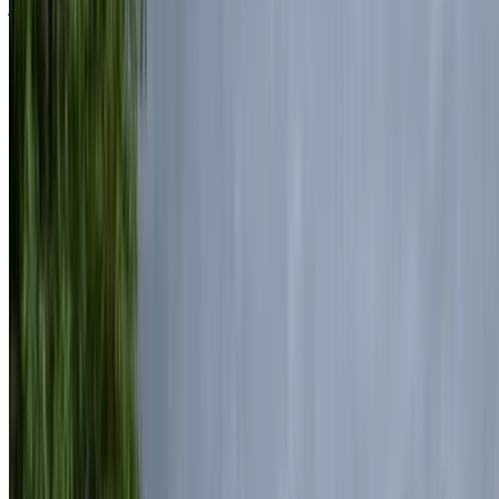
الناظور العروي الدولي, الناظور
مطار الناظور
العروي الدولي, الناظور
مكالمة
+212708889994
الواتساب
عرض 1 - 5 من 5 سيارات
1
هل تبحث عن خيارات أخرى؟
تصفح جميع السيارات
احفظ السيارات. تتبع الأسعار. احجز أسرع.
إنشاء حساب
طريقة الحصول على أفضل عرض
Compare offers from multiple rent a car companies in
the المغرب, قم بالتصفية حسب موقعك وميزانيتك
ومتطلباتك.
حدد أولوياتك كالآتي: مواصفات السيارة، حد الأميال، التأمين
المشمول، مزايا السيارة وما إلى ذلك.
ضع قائمة مختصرة بأفضل العروض من شركة تأجير السيارة