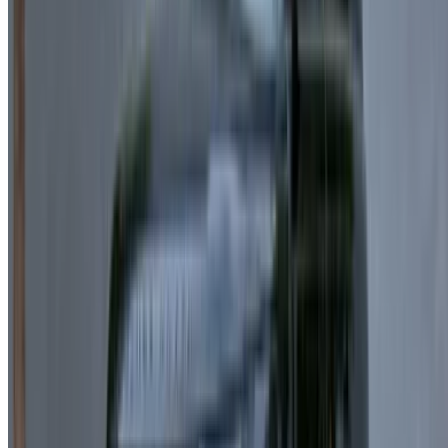
تأجير سيارات مراكش
تأجير سيارات الناظور
تأجير سيارات وجدة
تأجير سيارات الرباط
تأجير سيارات طنجة
مطار الدار البيضاء
مطار مراكش
/ شركة
XML خريطة الموقع
مدونة تأجير السيارات
/ دعم
+212708880005
info@oneclickdrive.com
/ الشركات
sales@oneclickdrive.com