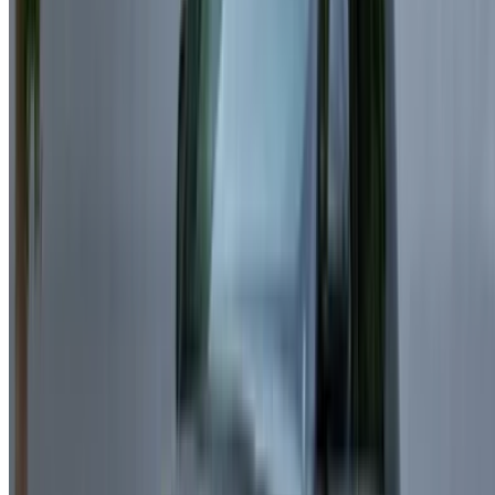
منصتك الشاملة لاستكشاف أفضل عروض تأجير السيارات
والسيارات المستعملة في جميع أنحاء المغرب. من الخيارات
الاقتصادية إلى السيارات الفاخرة، ابحث عن السيارة المثالية
لرحلتك. يساعدك OneClickDrive في العثور على مكاتب محلية
موثوقة، لضمان تجربة قيادة سلسة وخالية من المتاعب.
هل لديك سيارات ترغب في تأجيرها أو بيعها؟
تواصل مع آلاف العملاء المحتملين كل يوم
اعرض سياراتك
خيارات دفع مرنة ومباشرة لشريكك
/ مصادر
تأجير سيارات أغادير
تأجير سيارات الدار البيضاء
تأجير سيارات فاس