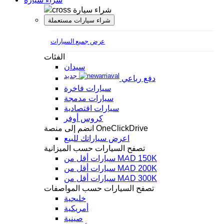
شراء سيارة
شراء سيارات مستعملة
عرض جميع السيارات
الفئات
سيدان
جديد
دفع رباعي
سيارات فاخرة
سيارات مدمجة
سيارات اقتصادية
كروس أوفر
انضم إلى منصة OneClickDrive
اعرض سياراتك للبيع
تصفح السيارات حسب الميزانية
سيارات أقل من MAD 150K
سيارات أقل من MAD 200K
سيارات أقل من MAD 300K
تصفح السيارات حسب المواصفات
خليجية
أمريكية
صينية