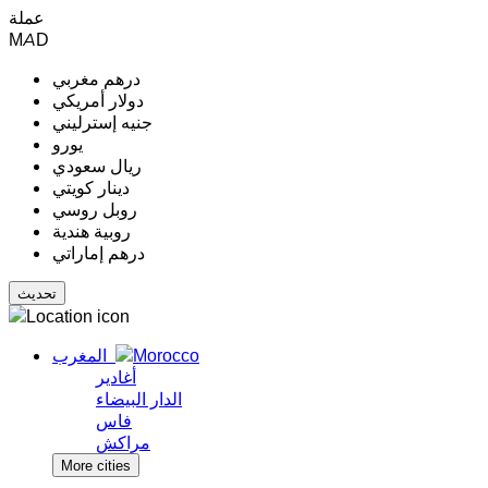
عملة
MAD
درهم مغربي
دولار أمريكي
جنيه إسترليني
يورو
ريال سعودي
دينار كويتي
روبل روسي
روبية هندية
درهم إماراتي
المغرب
أغادير
الدار البيضاء
فاس
مراكش
More cities