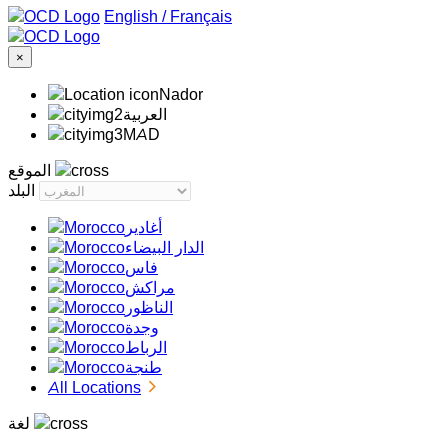
/
Français
×
Nador
‏العربية‏
MAD
الموقع
البلد
أغادير
الدار البيضاء
فاس
مراكش
الناظور
وجدة
الرباط
طنجة
All Locations
لغة