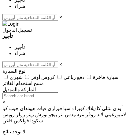
تأجير
شراء
×
تسجيل الدخول
تأجير
تأجير
شراء
×
نوع السيارة
سيارة فاخرة
دفع رباعي
كروس أوفر
شهري
مسح
استخدام الفلاتر
الماركة والموديل
×
أودي
بنتلي
كاديلاك
كوبرا
داسيا
فيراري
فيات
هيونداي
جيب
كيا
لامبورغيني
لاند روڤر
مرسيدس بنز
بيجو
بورش
رينو
رولز رويس
سكودا
فولكس فاغن
لا توجد نتائج.