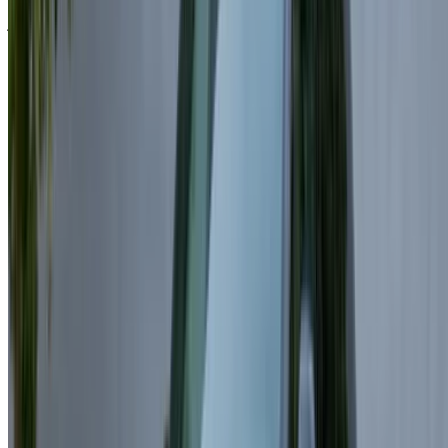
استمر
أو
لا يوجد لديك حساب؟
الاشتراك
هل لديك حساب بالفعل؟
تسجيل الدخول
×
كلمة المرور لمرة واحدة غير صحيحة
انشئ حسابًا واحصل على عرض أفضل.
Log In. Take the Wheel.
استمر
Or
لا يوجد لديك حساب؟
الاشتراك
يوجد حساب بالفعل?
تسجيل الدخول