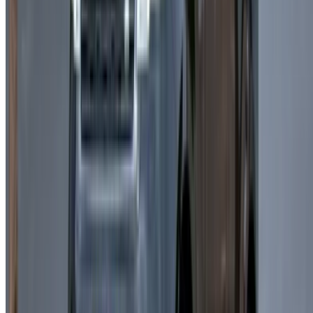
جميع الحقوق محفوظة
تابعنا على:
Chinese
Español
Türkçe
русский
Dutch
Français
‏العربية‏
English
Italian
German
إغلاق
X
عُلم، شكرًا لك!