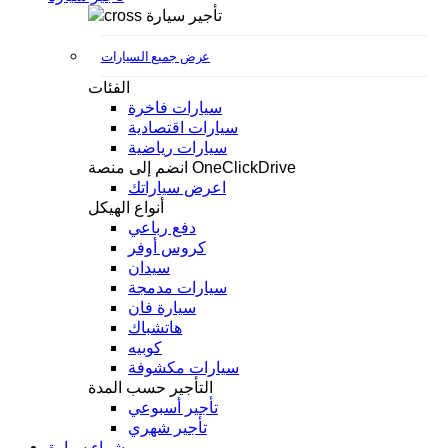
تأجير سيارة
عرض جميع السيارات
الفئات
سيارات فاخرة
سيارات اقتصادية
سيارات رياضية
انضم إلى منصة OneClickDrive
اعرض سياراتك
أنواع الهيكل
دفع رباعي
كروس أوفر
سيدان
سيارات مدمجة
سيارة فان
هاتشباك
كوبيه
سيارات مكشوفة
التأجير حسب المدة
تأجير أسبوعي
تأجير شهري
شراء سيارة