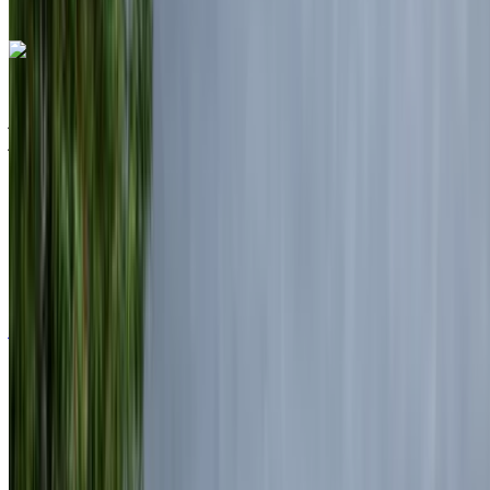
الواتساب
لاند روڤر رينج روفر فوغ 2024
مطار الناظور العروي الدولي, الناظور
مطار الناظور
العروي الدولي, الناظور
2024
أوروبية
سيارات فاخرة
ديزل
درهم مغربي 7100
/ يوم
غير محدود
درهم مغربي 175,500
/ الشهر
6000 كيلومتر
التأمين مشمول
ناقل حركة أوتوماتيكي
توصيل مجاني
مطار