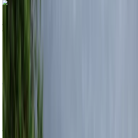
لاند روڤر رينج روفر فوغ 2025
مطار الناظور العروي الدولي, الناظور
مطار الناظور
العروي الدولي, الناظور
2025
أوروبية
سيارات فاخرة
ديزل
درهم مغربي 7150
/ يوم
غير محدود
درهم مغربي 175,500
/ الشهر
6000 كيلومتر
التأمين مشمول
ناقل حركة أوتوماتيكي
توصيل مجاني
مطار
الناظور العروي الدولي, الناظور
مطار الناظور
العروي الدولي, الناظور
مكالمة
+212708889994