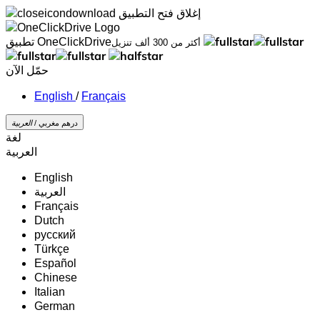
إغلاق
فتح التطبيق
تطبيق OneClickDrive
أكثر من 300 ألف تنزيل
حمّل الآن
/
Français
درهم مغربي /
‏العربية‏
لغة
‏العربية‏
English
‏العربية‏
Français
Dutch
русский
Türkçe
Español
Chinese
Italian
German