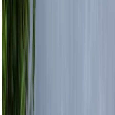
مطار الناظور العروي الدولي, الناظور
مطار الناظور
العروي الدولي, الناظور
2024
أوروبية
سيارات فاخرة
ديزل
درهم مغربي 7500
/ يوم
غير محدود
درهم مغربي 175,000
/ الشهر
6000 كيلومتر
التأمين مشمول
ناقل حركة أوتوماتيكي
توصيل مجاني
مطار
الناظور العروي الدولي, الناظور
مطار الناظور
العروي الدولي, الناظور
مكالمة
+212708889994
الواتساب