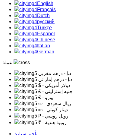
English
Français
Dutch
русский
Türkçe
Español
Chinese
Italian
German
عملة
د.إ
- درهم مغربي
د.إ
- درهم إماراتي
- دولار أمريكي
$
- جنيه إسترليني
£
- يورو
€
- ريال سعودي
SR
- دينار كويتي
KD
- روبل روسي
₽
- روبية هندية
₹
تأجير سيارة