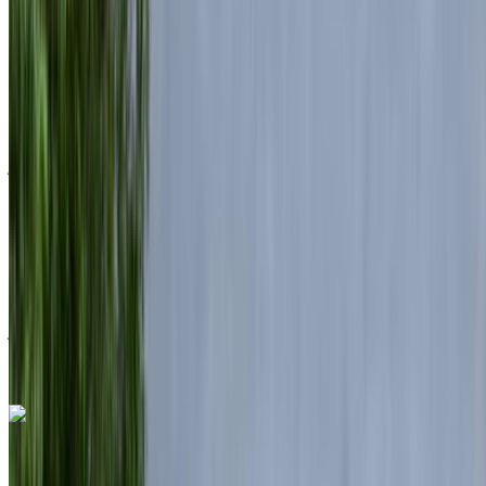
2024
أوروبية
سيارات فاخرة
ديزل
درهم مغربي 7470
/ يوم
غير محدود
درهم مغربي 172,500
/ الشهر
6000 كيلومتر
التأمين مشمول
ناقل حركة أوتوماتيكي
توصيل مجاني
مطار
الناظور العروي الدولي, الناظور
مطار الناظور
العروي الدولي, الناظور
مكالمة
+212708889994
الواتساب
لاند روڤر رينج روفر فوغ 2024
مطار الناظور العروي الدولي, الناظور
مطار الناظور