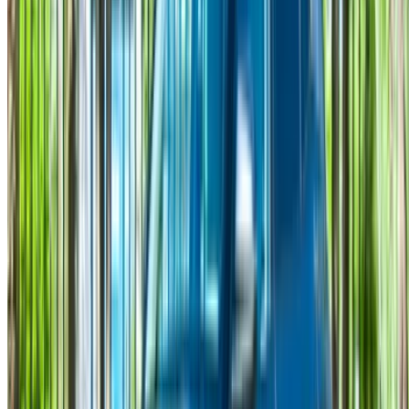
لا يوجد لديك حساب؟
الاشتراك
هل لديك حساب بالفعل؟
تسجيل الدخول
×
كلمة المرور لمرة واحدة غير صحيحة
انشئ حسابًا واحصل على عرض أفضل.
Log In. Take the Wheel.
استمر
Or
لا يوجد لديك حساب؟
الاشتراك
يوجد حساب بالفعل?
تسجيل الدخول
منصتك الشاملة لاستكشاف أفضل عروض تأجير السيارات