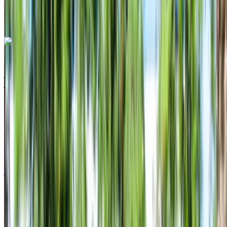
الدولي, الناظور
مطار الناظور العروي الدولي,
الناظور
مكالمة
+212708889994
الواتساب
هيونداي كريتا 2024
مطار الناظور العروي الدولي, الناظور
مطار الناظور
العروي الدولي, الناظور
2024
أوروبية
سيارات اقتصادية
ديزل
درهم مغربي 600
/ يوم
غير محدود
درهم مغربي 15,000
/ الشهر
6000 كيلومتر
التأمين مشمول
ناقل حركة أوتوماتيكي
توصيل مجاني