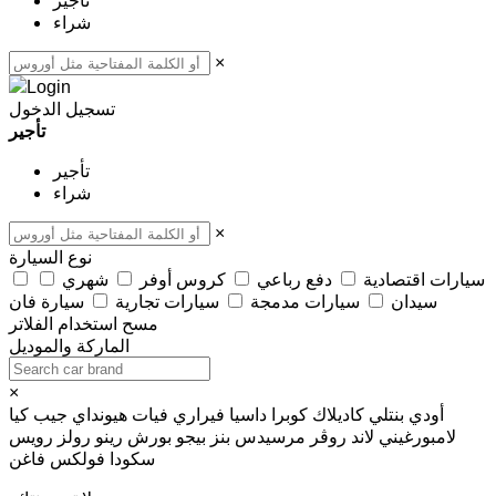
تأجير
شراء
×
تسجيل الدخول
تأجير
تأجير
شراء
×
نوع السيارة
سيارات اقتصادية
دفع رباعي
كروس أوفر
شهري
سيدان
سيارات مدمجة
سيارات تجارية
سيارة فان
مسح
استخدام الفلاتر
الماركة والموديل
×
أودي
بنتلي
كاديلاك
كوبرا
داسيا
فيراري
فيات
هيونداي
جيب
كيا
لامبورغيني
لاند روڤر
مرسيدس بنز
بيجو
بورش
رينو
رولز رويس
سكودا
فولكس فاغن