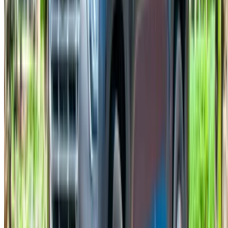
Chinese
Español
Türkçe
русский
Dutch
Français
‏العربية‏
English
Italian
German
إغلاق
X
عُلم، شكرًا لك!