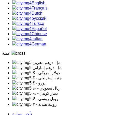
English
Français
Dutch
русский
Türkçe
Español
Chinese
Italian
German
عملة
د.إ
- درهم مغربي
د.إ
- درهم إماراتي
- دولار أمريكي
$
- جنيه إسترليني
£
- يورو
€
- ريال سعودي
SR
- دينار كويتي
KD
- روبل روسي
₽
- روبية هندية
₹
تأجير سيارة