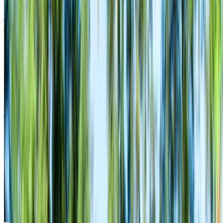
مطار الناظور العروي الدولي, الناظور
مطار الناظور
العروي الدولي, الناظور
2024
أوروبية
كروس أوفر
ديزل
درهم مغربي 600
/ يوم
غير محدود
درهم مغربي 15,000
/ الشهر
6000 كيلومتر
التأمين مشمول
ناقل حركة أوتوماتيكي
توصيل مجاني
مطار الناظور
العروي الدولي, الناظور
مطار الناظور العروي
الدولي, الناظور
مكالمة
+212708889994
الواتساب