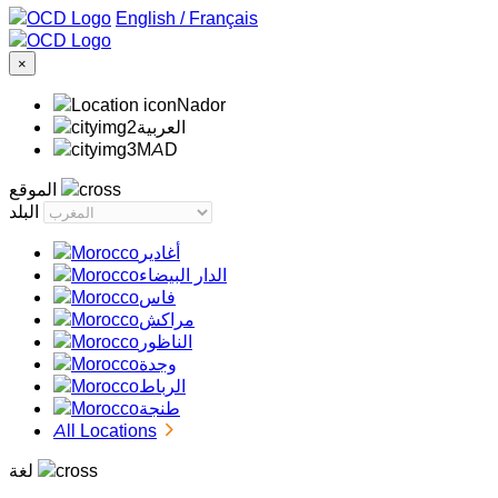
/
Français
×
Nador
‏العربية‏
MAD
الموقع
البلد
أغادير
الدار البيضاء
فاس
مراكش
الناظور
وجدة
الرباط
طنجة
All Locations
لغة