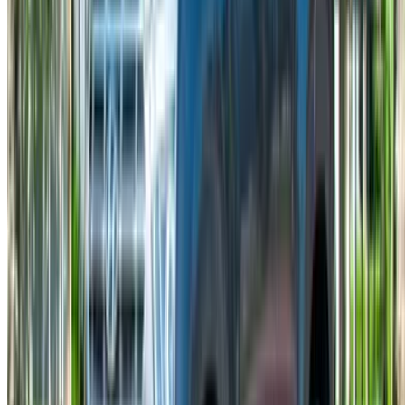
تواصل مع آلاف العملاء المحتملين كل يوم
اعرض سياراتك
خيارات دفع مرنة ومباشرة لشريكك
الدار البيضاء، الواحة، طريق النواصر، الدار البيضاء 20000، المغرب
©OneClickDrive 2026.
جميع الحقوق محفوظة
تابعنا على: