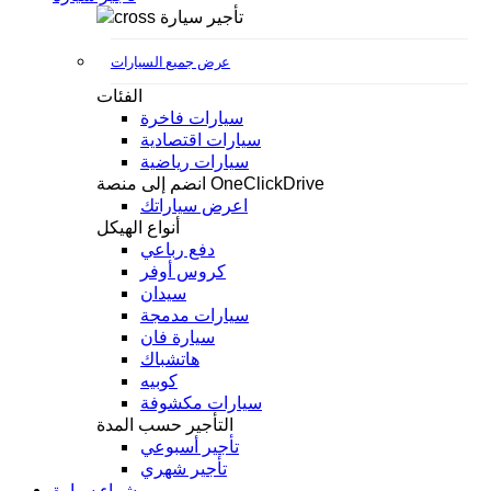
تأجير سيارة
عرض جميع السيارات
الفئات
سيارات فاخرة
سيارات اقتصادية
سيارات رياضية
انضم إلى منصة OneClickDrive
اعرض سياراتك
أنواع الهيكل
دفع رباعي
كروس أوفر
سيدان
سيارات مدمجة
سيارة فان
هاتشباك
كوبيه
سيارات مكشوفة
التأجير حسب المدة
تأجير أسبوعي
تأجير شهري
شراء سيارة