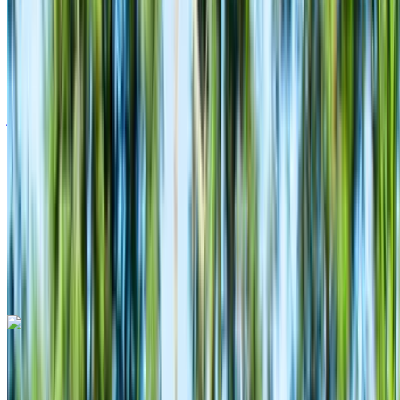
أوروبية
كروس أوفر
ديزل
درهم مغربي 600
/ يوم
غير محدود
درهم مغربي 15,000
/ الشهر
4500 كيلومتر
التأمين مشمول
ناقل حركة أوتوماتيكي
توصيل مجاني
مطار الناظور
العروي الدولي, الناظور
مطار الناظور العروي
الدولي, الناظور
مكالمة
+212708889994
الواتساب
هيونداي كريتا 5 مقاعد 2024
سيارة كروس أوفر لون أبيض، 5 مقاعد، عصرية، كفاءة عالية في
استهلاك الوقود، مناسبة للعائلات