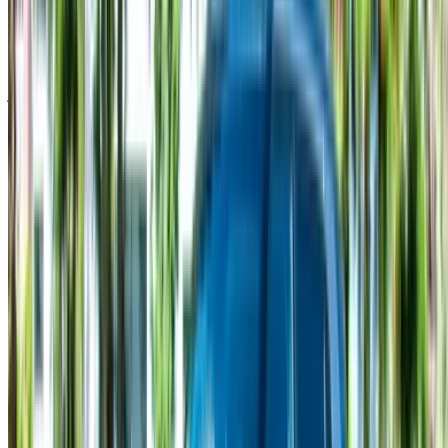
خض تجربة الاستئجار والقيادة الذاتية على متن سيارة هيونداي كريتا
سيارات اقتصادية في الناظور, المغرب. تتضمن الموديلات المختلفة
2024 من كريتا المتاحة للاستئجار. فيما يلي قائمة بالعروض
المباشرة بأسعار يومية وأسبوعية وشهرية من شركات التأجير
مباشرة. بدون عمولة أو رسوم حجز. الاستلام من الفرع مجانًا من
مطار الناظور العروي الدولي. للتأكد من توفر السيارة وتوصيلها إلى
موقعك أو الناظور المطار بالتاريخ والموعد المفضل، يُرجى
الاستفسار من شركة التأجير. تواصل معها عبر الهاتف أو الواتساب
أو اطلب معاودة الاتصال بك.
مرحبًا بك في OneClickDrive.ma - المغرب سوق السيارات الأكبر
في الإمارات.يتولى شركاء تأجير السيارات لدينا تحديث مخزون
سياراتها في OneClickDrive لحظة بلحظة، ولذلك ستظهر لك دائمًا
أحدث الأسعار. كل ما عليك فعله تصفح السيارات والتصفية ووضع
قائمة مختصرة والتواصل مع شركة تأجير السيارة مباشرة. اذكر أنك
رأيت إعلانها على موقع OneClickDrive.com، للحصول على أفضل
سعر. كن مطمئنًا من حصولك على أفضل عروض تأجير السيارات
بسهولة.
ملاحظة:
تحديث القوائم المذكورة أعلاه، بما في ذلك الأسعار شركة