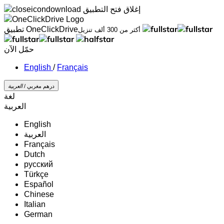
إغلاق
فتح التطبيق
تطبيق OneClickDrive
أكثر من 300 ألف تنزيل
حمّل الآن
/
Français
درهم مغربي /
‏العربية‏
لغة
‏العربية‏
English
‏العربية‏
Français
Dutch
русский
Türkçe
Español
Chinese
Italian
German