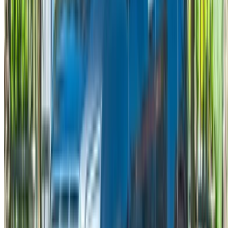
تأجير سيارات الرباط
تأجير سيارات طنجة
مطار الدار البيضاء
مطار مراكش
/ شركة
XML خريطة الموقع
مدونة تأجير السيارات
/ دعم
+212708880005
info@oneclickdrive.com
/ الشركات
sales@oneclickdrive.com
هل لديك سيارات ترغب في تأجيرها أو بيعها؟