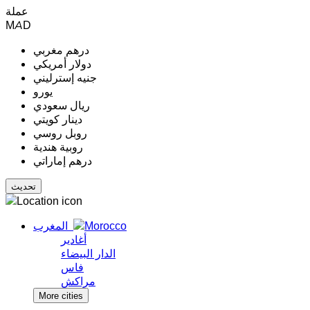
عملة
MAD
درهم مغربي
دولار أمريكي
جنيه إسترليني
يورو
ريال سعودي
دينار كويتي
روبل روسي
روبية هندية
درهم إماراتي
المغرب
أغادير
الدار البيضاء
فاس
مراكش
More cities