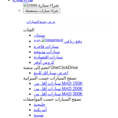
شراء سيارة
شراء سيارات مستعملة
عرض جميع السيارات
الفئات
سيدان
جديد
دفع رباعي
سيارات فاخرة
سيارات مدمجة
سيارات اقتصادية
كروس أوفر
انضم إلى منصة OneClickDrive
اعرض سياراتك للبيع
تصفح السيارات حسب الميزانية
سيارات أقل من MAD 150K
سيارات أقل من MAD 200K
سيارات أقل من MAD 300K
تصفح السيارات حسب المواصفات
خليجية
أمريكية
صينية