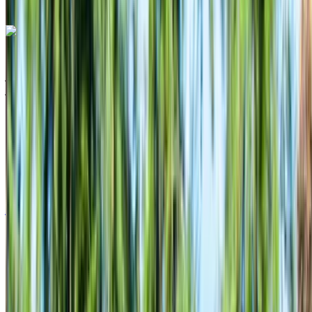
الواتساب
هيونداي كريتا 2024
مطار الناظور العروي الدولي, الناظور
مطار الناظور
العروي الدولي, الناظور
2024
أوروبية
سيارات اقتصادية
ديزل
درهم مغربي 600
/ يوم
غير محدود
درهم مغربي 15,000
/ الشهر
6000 كيلومتر
التأمين مشمول
ناقل حركة أوتوماتيكي
توصيل مجاني
مطار الناظور العروي