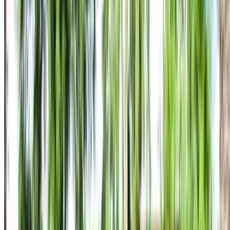
ناقل حركة أوتوماتيكي
توصيل مجاني
مطار الناظور العروي
الدولي, الناظور
مطار الناظور العروي الدولي,
الناظور
مكالمة
+212708889994
الواتساب
عرض 1 - 6 من 6 سيارات
1
هل تبحث عن خيارات أخرى؟
تصفح جميع السيارات
احفظ السيارات. تتبع الأسعار. احجز أسرع.
إنشاء حساب
طريقة الحصول على أفضل عرض
Compare offers from multiple rent a car companies in
the المغرب, قم بالتصفية حسب موقعك وميزانيتك