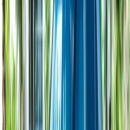
تأجير السيارات ففي حال لم تتوفر السيارة بالسعر المذكور
(باستثناء ضريبة القيمة المضافة)، الرجاء
إبلاغنا
وسنعود إليك ببديل
أفضل. نتمنى لك تجربة تأجير ممتعة!
إخلاء مسؤولية:
باستخدام هذا الموقع، فإنك توافق على الشروط والأحكام وسياسة
الخصوصية الخاصة بنا وتُخلي مسؤولية OneClickDrive.com عن
أي معلومات غير دقيقة مُقدمة من شركات تأجير السيارات أو منا.
×
كلمة المرور لمرة واحدة غير صحيحة
سجّل الدخول للوصول إلى سياراتك المفضلة,
وتتبع العروض والحجز بشكل أسرع.
استمر
أو