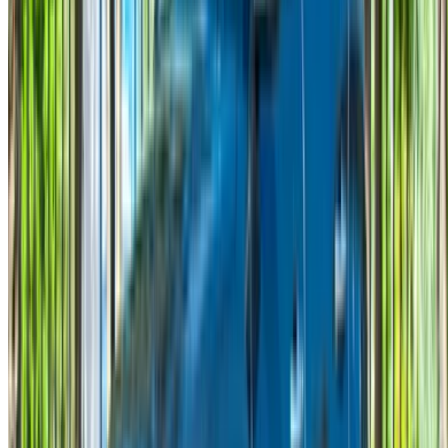
والسيارات المستعملة في جميع أنحاء المغرب. من الخيارات
الاقتصادية إلى السيارات الفاخرة، ابحث عن السيارة المثالية
لرحلتك. يساعدك OneClickDrive في العثور على مكاتب محلية
موثوقة، لضمان تجربة قيادة سلسة وخالية من المتاعب.
هل لديك سيارات ترغب في تأجيرها أو بيعها؟
تواصل مع آلاف العملاء المحتملين كل يوم
اعرض سياراتك
خيارات دفع مرنة ومباشرة لشريكك
/ مصادر
تأجير سيارات أغادير
تأجير سيارات الدار البيضاء
تأجير سيارات فاس
تأجير سيارات مراكش
تأجير سيارات الناظور
تأجير سيارات وجدة