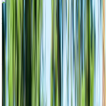
هيونداي كريتا 5 مقاعد 2023
مطار الناظور العروي الدولي, الناظور
مطار الناظور
العروي الدولي, الناظور
2023
أوروبية
كروس أوفر
ديزل
درهم مغربي 600
/ يوم
غير محدود
درهم مغربي 15,000
/ الشهر
6000 كيلومتر
التأمين مشمول
ناقل حركة أوتوماتيكي
توصيل مجاني
مطار الناظور
العروي الدولي, الناظور
مطار الناظور العروي
الدولي, الناظور
مكالمة
+212708889994