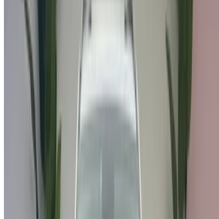
استمر
Or
لا يوجد لديك حساب؟
الاشتراك
يوجد حساب بالفعل?
تسجيل الدخول
منصتك الشاملة لاستكشاف أفضل عروض تأجير السيارات
والسيارات المستعملة في جميع أنحاء المغرب. من الخيارات
الاقتصادية إلى السيارات الفاخرة، ابحث عن السيارة المثالية
لرحلتك. يساعدك OneClickDrive في العثور على مكاتب محلية
موثوقة، لضمان تجربة قيادة سلسة وخالية من المتاعب.
هل لديك سيارات ترغب في تأجيرها أو بيعها؟
تواصل مع آلاف العملاء المحتملين كل يوم