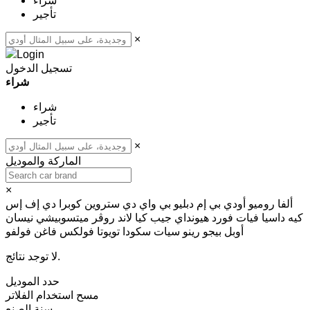
شراء
تأجير
×
تسجيل الدخول
شراء
شراء
تأجير
×
الماركة والموديل
×
ألفا روميو
أودي
بي إم دبليو
بي واي دي
ستروين
كوبرا
دي إف إس
كيه
داسيا
فيات
فورد
هيونداي
جيب
كيا
لاند روڤر
ميتسوبيشي
نيسان
أوبل
بيجو
رينو
سيات
سكودا
تويوتا
فولكس فاغن
فولفو
لا توجد نتائج.
حدد الموديل
مسح
استخدام الفلاتر
سنة الصنع