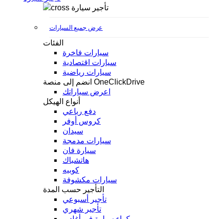
تأجير سيارة
عرض جميع السيارات
الفئات
سيارات فاخرة
سيارات اقتصادية
سيارات رياضية
انضم إلى منصة OneClickDrive
اعرض سياراتك
أنواع الهيكل
دفع رباعي
كروس أوفر
سيدان
سيارات مدمجة
سيارة فان
هاتشباك
كوبيه
سيارات مكشوفة
التأجير حسب المدة
تأجير أسبوعي
تأجير شهري
كراء سيارة في أغادير