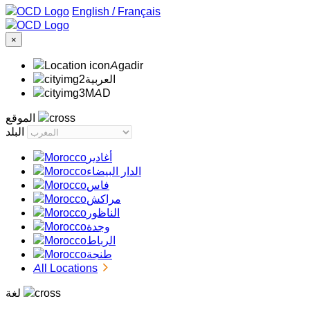
/
Français
×
Agadir
‏العربية‏
MAD
الموقع
البلد
أغادير
الدار البيضاء
فاس
مراكش
الناظور
وجدة
الرباط
طنجة
All Locations
لغة