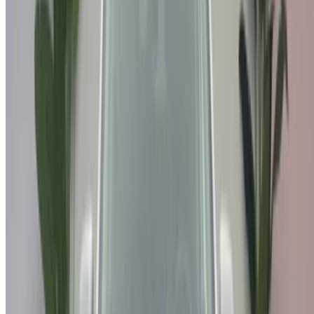
+212708880005
info@oneclickdrive.com
/ الشركات
sales@oneclickdrive.com
هل لديك سيارات ترغب في تأجيرها أو بيعها؟
تواصل مع آلاف العملاء المحتملين كل يوم
اعرض سياراتك
خيارات دفع مرنة ومباشرة لشريكك