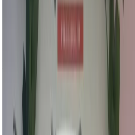
كلمة المرور لمرة واحدة غير صحيحة
سجّل الدخول للوصول إلى سياراتك المفضلة,
وتتبع العروض والحجز بشكل أسرع.
استمر
أو
لا يوجد لديك حساب؟
الاشتراك
هل لديك حساب بالفعل؟
تسجيل الدخول
×
كلمة المرور لمرة واحدة غير صحيحة
انشئ حسابًا واحصل على عرض أفضل.
Log In. Take the Wheel.