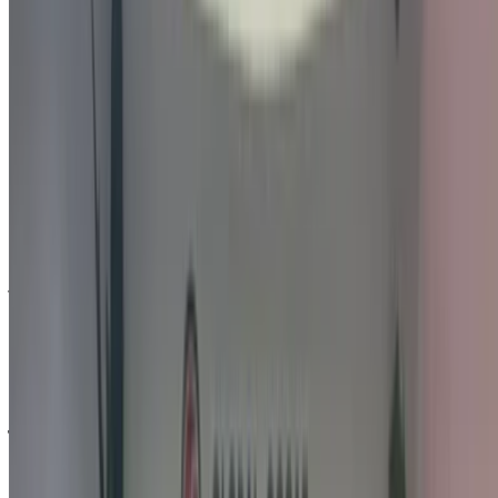
طريقة الحصول على أفضل عرض
Compare offers from multiple car companies in the
المغرب, قم بالتصفية حسب موقعك وميزانيتك ومتطلباتك.
حدد خياراتك بدقة حسب تفضيلاتك: مواصفات السيارات،
ومزاياها، وإضافات أخرى.
ضع قائمة بأفضل العروض من مزود الخدمة، وتواصل معه
عبر الهاتف أو الواتساب أو اطلب منه الاتصال بك.
احرص على طلب صور السيارة الحقيقية ومواصفاتها قبل
الاتفاق على العرض.
احجز مباشرة بدون زيادة على الأسعار.
لماذا تشتري سيارة عبر منصة OneClickDrive.ma
استكشف أكبر تشكيلة من ماركات وموديلات السيارات للاستئجار
في أغادير. احجز سيارات للإيجار بميزانية محدودة، سيارات دفع
رباعي، سيارات فارهة، سيارات رياضية، والمزيد مباشرة من وكالات
محلية لتأجير السيارات.
مستعملة هيونداي كونا سيارة سيارة - أسعار مميزة في
أغادير
السعر
درهم مغربي