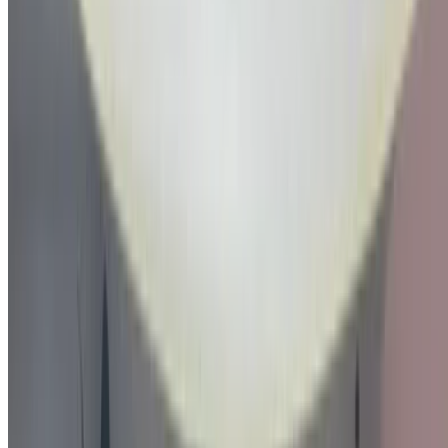
درهم مغربي 235,000
74800 كيلومتر
قسط شهري ثابت
درهم مغربي 2,927
تلقائي ناقل الحركة
أسود اللون
مطار أغادير, أغادير
مطار أغادير, أغادير
مكالمة
212663841439
الواتساب
عرض 1 - 2 من 2 سيارات
1
هل تبحث عن خيارات أخرى؟
تصفح جميع السيارات
احفظ السيارات. تتبع الأسعار. احجز أسرع.
إنشاء حساب