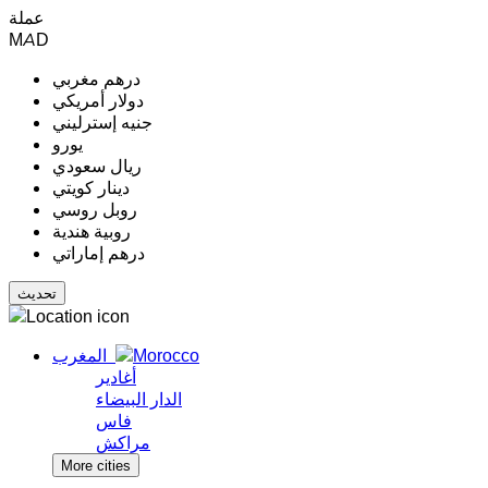
عملة
MAD
درهم مغربي
دولار أمريكي
جنيه إسترليني
يورو
ريال سعودي
دينار كويتي
روبل روسي
روبية هندية
درهم إماراتي
المغرب
أغادير
الدار البيضاء
فاس
مراكش
More cities