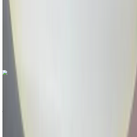
درهم مغربي 205,000
41638 كيلومتر
قسط شهري ثابت
درهم مغربي 2,553
تلقائي ناقل الحركة
أبيض اللون
مطار
أغادير, أغادير
مطار أغادير, أغادير
مكالمة
212663841439
الواتساب
هيونداي Kona 1.6L GDi Premium 2022
للبيع في أغادير: أسود كروس أوفر, ديزل سيارة, أخرى المواصفات,
تلقائي 4-أبواب
مطار أغادير, أغادير
مطار أغادير, أغادير
2022
أخرى المواصفات