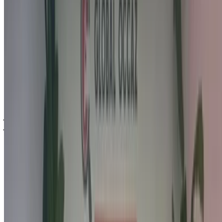
هيونداي Kona 1.0 T-GD Style (أبيض), 2020
205,000
درهم مغربي
هيونداي Kona 1.6L GDi Premium (أسود),
2022
235,000
شراء سيارة هيونداي كونا كروس أوفر في أغادير, المغرب. تتضمن
الموديلات المختلفة 2022, 2020 من كونا متوفرة للشراء. فيما يلي
عروض أحدث العروض المباشرة من معارض السيارات. بدون
عمولة. تواصل مع المعرض عبر الهاتف أو الواتساب أو اطلب
الاتصال بك مرة أخرى.
ملاحظة:
تحديث القوائم المذكورة أعلاه، بما في ذلك الأسعار تُجار
ومعارض السيارات المستعملة ففي حال لم تتوفر السيارة بالسعر
المذكور (باستثناء ضريبة القيمة المضافة)، الرجاء
إبلاغنا
وسنعود
إليك ببديل أفضل. نتمنى لك شراء!
إخلاء مسؤولية:
باستخدام هذا الموقع، فإنك توافق على الشروط والأحكام وسياسة
الخصوصية الخاصة بنا وتُخلي مسؤولية OneClickDrive.com عن
أي معلومات غير دقيقة مُقدمة من شركات تأجير السيارات أو منا.
×