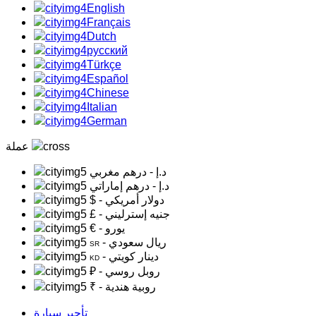
English
Français
Dutch
русский
Türkçe
Español
Chinese
Italian
German
عملة
د.إ
- درهم مغربي
د.إ
- درهم إماراتي
- دولار أمريكي
$
- جنيه إسترليني
£
- يورو
€
- ريال سعودي
SR
- دينار كويتي
KD
- روبل روسي
₽
- روبية هندية
₹
تأجير سيارة