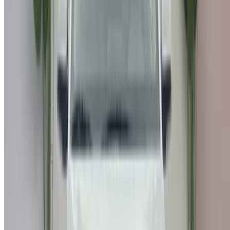
الدار البيضاء، الواحة، طريق النواصر، الدار البيضاء 20000، المغرب
©OneClickDrive 2026.
جميع الحقوق محفوظة
تابعنا على:
Chinese
Español
Türkçe
русский
Dutch
Français
‏العربية‏
English
Italian
German
إغلاق
X
عُلم، شكرًا لك!