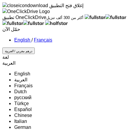
إغلاق
فتح التطبيق
تطبيق OneClickDrive
أكثر من 300 ألف تنزيل
حمّل الآن
/
Français
درهم مغربي /
‏العربية‏
لغة
‏العربية‏
English
‏العربية‏
Français
Dutch
русский
Türkçe
Español
Chinese
Italian
German