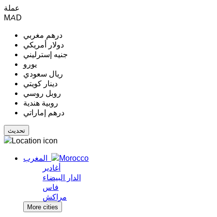
عملة
MAD
درهم مغربي
دولار أمريكي
جنيه إسترليني
يورو
ريال سعودي
دينار كويتي
روبل روسي
روبية هندية
درهم إماراتي
المغرب
أغادير
الدار البيضاء
فاس
مراكش
More cities