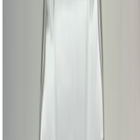
الدار البيضاء، الواحة، طريق النواصر، الدار البيضاء 20000، المغرب
©OneClickDrive 2026.
جميع الحقوق محفوظة
تابعنا على:
Chinese
Español
Türkçe
русский
Dutch
Français
‏العربية‏
English
Italian
German
إغلاق
X
عُلم، شكرًا لك!