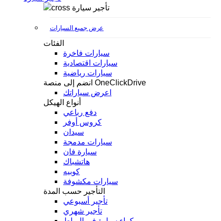
تأجير سيارة
عرض جميع السيارات
الفئات
سيارات فاخرة
سيارات اقتصادية
سيارات رياضية
انضم إلى منصة OneClickDrive
اعرض سياراتك
أنواع الهيكل
دفع رباعي
كروس أوفر
سيدان
سيارات مدمجة
سيارة فان
هاتشباك
كوبيه
سيارات مكشوفة
التأجير حسب المدة
تأجير أسبوعي
تأجير شهري
كراء سيارة في الرباط