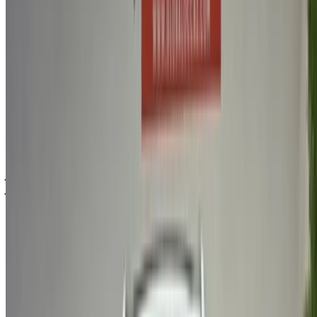
أسعار مباشرة من معارض السيارات. تواصل مع أي منها مباشرة
حسب متطلباتك.
اطلب عرض سعر مخصص على سيارتك المفضلة بي واي دي سيارة
من تُجار ومعارض السيارات المستعملة في فاس. الشراء من
OneClickDriveسيارات مستعملةسوق تأجير السيارات أو
التطبيقات المحمولة، بدون عمولة أو رسوم حجز. نسعى إلى إحداث
تغيير هائلسيارات مستعملةفي قطاع تأجير السيارات في الإمارات
إلكترونيًا، لتسهيل المهمة وتيسيرها عليك. قارن بين العروض
المباشرة على كافة أنواع الخيارات المتوفرة للاستئجار من فئة
سيدان، فخمة، رياضية، دفع رباعي، مكشوفة.
ملاحظة:
تحديث القوائم المذكورة أعلاه، بما في ذلك الأسعار تُجار
ومعارض السيارات المستعملة ففي حال لم تتوفر السيارة بالسعر
المذكور (باستثناء ضريبة القيمة المضافة)، الرجاء
إبلاغنا
وسنعود
إليك ببديل أفضل. نتمنى لك شراء!
إخلاء مسؤولية:
باستخدام هذا الموقع، فإنك توافق على الشروط والأحكام وسياسة
الخصوصية الخاصة بنا وتُخلي مسؤولية OneClickDrive.com عن
أي معلومات غير دقيقة مُقدمة من شركات تأجير السيارات أو منا.