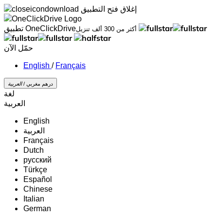
إغلاق
فتح التطبيق
تطبيق OneClickDrive
أكثر من 300 ألف تنزيل
حمّل الآن
/
Français
درهم مغربي /
‏العربية‏
لغة
‏العربية‏
English
‏العربية‏
Français
Dutch
русский
Türkçe
Español
Chinese
Italian
German