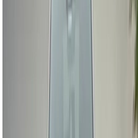
استمر
Or
لا يوجد لديك حساب؟
الاشتراك
يوجد حساب بالفعل?
تسجيل الدخول
منصتك الشاملة لاستكشاف أفضل عروض تأجير السيارات
والسيارات المستعملة في جميع أنحاء المغرب. من الخيارات
الاقتصادية إلى السيارات الفاخرة، ابحث عن السيارة المثالية
لرحلتك. يساعدك OneClickDrive في العثور على مكاتب محلية
موثوقة، لضمان تجربة قيادة سلسة وخالية من المتاعب.
هل لديك سيارات ترغب في تأجيرها أو بيعها؟
تواصل مع آلاف العملاء المحتملين كل يوم