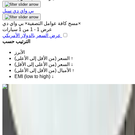
بي واي دي سيل
×
مسح كافة عوامل التصفية
×
بي واي دي
عرض 1 - 1 من 1 سيارات
عرض السعر بالدولار الأمريكي
الترتيب حسب
الأبرز
السعر (من الأقل إلى الأعلى) ↑
السعر (من الأعلى إلى الأقل) ↓
الأميال (من الأقل إلى الأعلى) ↑
EMI (low to high) ↓
اكتشف المزيد
هل تعجبك السيارة المعروضة؟
بي واي دي سيل يو هجينة قابلة للشحن (PHEV) 1.5 إيه
تي 323 ديزاين 2024
للبيع في فاس: سيدان, ديزل سيارة, أخرى المواصفات, تلقائي 4-
أبواب