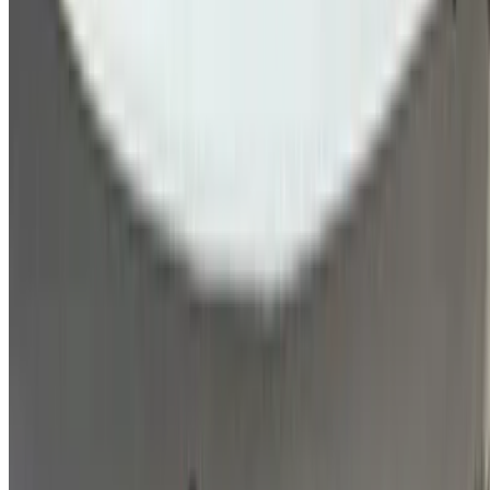
مطار فاس الدولي, فاس
مطار فاس الدولي, فاس
2024
أخرى المواصفات
درهم مغربي 329,000
68000 كيلومتر
قسط شهري ثابت
درهم مغربي 4,098
تلقائي ناقل الحركة
مطار فاس الدولي, فاس
مطار فاس الدولي, فاس
مكالمة
212663841439
الواتساب
عرض 1 - 1 من 1 سيارات
1
هل تبحث عن خيارات أخرى؟
تصفح جميع السيارات