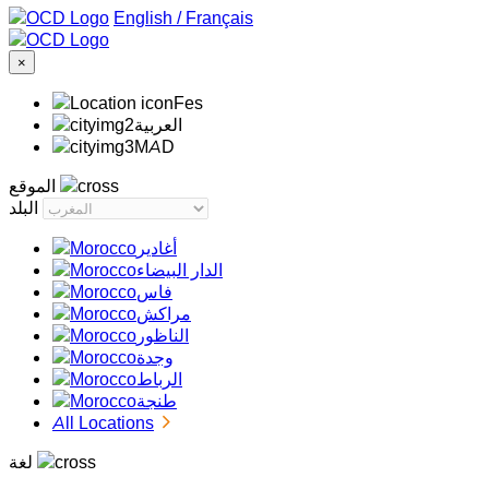
/
Français
×
Fes
‏العربية‏
MAD
الموقع
البلد
أغادير
الدار البيضاء
فاس
مراكش
الناظور
وجدة
الرباط
طنجة
All Locations
لغة