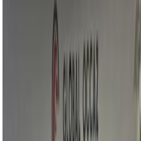
احفظ السيارات. تتبع الأسعار. احجز أسرع.
إنشاء حساب
نبذة عن بي واي دي المحركات
تُعد شركة BYD المحدودة من شركات تصنيع السيارات الصينية
الكبرى المعروفة. أصبحت من أكبر الشركات المصنعة للسيارات
(أهم السيارات الكهربائية بالكامل والهجينة والحافلات والشاحنات
وغيرها).
تأسست:
1995
مقرات الشركة:
تشنجن، مقاطعة غواندونغ
الاسم الرسمي:
شركة سيارات بي واي دي المحدودة
المنتجات:
السيارات الكهربائية وسيارات السيدان وسيارات الدفع
الرباعي
طريقة الحصول على أفضل عرض
Compare offers from multiple car companies in the
المغرب, قم بالتصفية حسب موقعك وميزانيتك ومتطلباتك.
حدد خياراتك بدقة حسب تفضيلاتك: مواصفات السيارات،