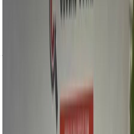
ومزاياها، وإضافات أخرى.
ضع قائمة بأفضل العروض من مزود الخدمة، وتواصل معه
عبر الهاتف أو الواتساب أو اطلب منه الاتصال بك.
احرص على طلب صور السيارة الحقيقية ومواصفاتها قبل
الاتفاق على العرض.
احجز مباشرة بدون زيادة على الأسعار.
لماذا تشتري سيارة عبر منصة OneClickDrive.ma
استكشف أكبر تشكيلة من ماركات وموديلات السيارات للاستئجار
في فاس. احجز سيارات للإيجار بميزانية محدودة، سيارات دفع
رباعي، سيارات فارهة، سيارات رياضية، والمزيد مباشرة من وكالات
محلية لتأجير السيارات.
مستعملة بي واي دي سيارة سيارة - أسعار مميزة في
فاس
السعر
درهم مغربي
بي واي دي سيل يو هجينة قابلة للشحن (PHEV) 1.5
329,000
إيه تي 323 ديزاين (), 2024
شراء سيارة بي واي دي سيارة في فاس, المغرب. تُدرج أعلاه
عروضًا مباشرة على تأجير سيارات بي واي دي سيارات مستعملة