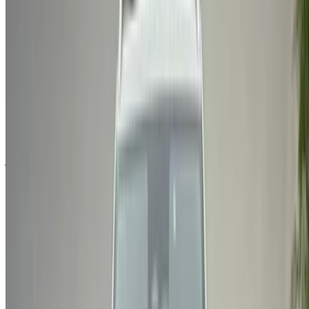
×
كلمة المرور لمرة واحدة غير صحيحة
سجّل الدخول للوصول إلى سياراتك المفضلة,
وتتبع العروض والحجز بشكل أسرع.
استمر
أو
لا يوجد لديك حساب؟
الاشتراك
هل لديك حساب بالفعل؟
تسجيل الدخول
×
كلمة المرور لمرة واحدة غير صحيحة
انشئ حسابًا واحصل على عرض أفضل.
Log In. Take the Wheel.