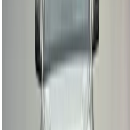
/ دعم
+212708880005
info@oneclickdrive.com
/ الشركات
sales@oneclickdrive.com
هل لديك سيارات ترغب في تأجيرها أو بيعها؟
تواصل مع آلاف العملاء المحتملين كل يوم
اعرض سياراتك
خيارات دفع مرنة ومباشرة لشريكك