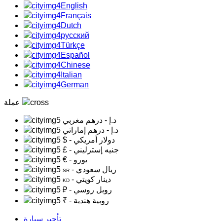
English
Français
Dutch
русский
Türkçe
Español
Chinese
Italian
German
عملة
د.إ
- درهم مغربي
د.إ
- درهم إماراتي
- دولار أمريكي
$
- جنيه إسترليني
£
- يورو
€
- ريال سعودي
SR
- دينار كويتي
KD
- روبل روسي
₽
- روبية هندية
₹
تأجير سيارة