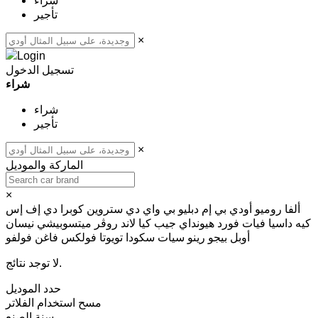
شراء
تأجير
×
تسجيل الدخول
شراء
شراء
تأجير
×
الماركة والموديل
×
ألفا روميو
أودي
بي إم دبليو
بي واي دي
ستروين
كوبرا
دي إف إس
كيه
داسيا
فيات
فورد
هيونداي
جيب
كيا
لاند روڤر
ميتسوبيشي
نيسان
أوبل
بيجو
رينو
سيات
سكودا
تويوتا
فولكس فاغن
فولفو
لا توجد نتائج.
حدد الموديل
مسح
استخدام الفلاتر
سنة الصنع