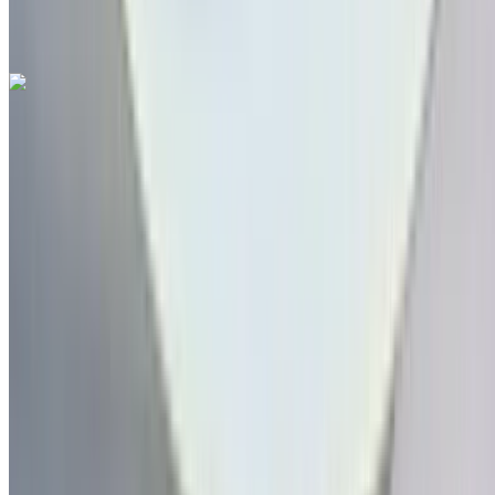
مطار
فاس الدولي, فاس
مطار فاس الدولي, فاس
مكالمة
212663841439
الواتساب
هيونداي Elantra 1.6 CRDi Seductive 2022
للبيع في فاس: بني سيدان, سيارة هايبرد سيارة, أخرى المواصفات,
تلقائي 4-أبواب
مطار فاس الدولي, فاس
مطار فاس الدولي, فاس
2022
أخرى المواصفات
درهم مغربي 249,000
25828 كيلومتر
قسط شهري ثابت
درهم مغربي 3,101
تلقائي ناقل الحركة
بني اللون