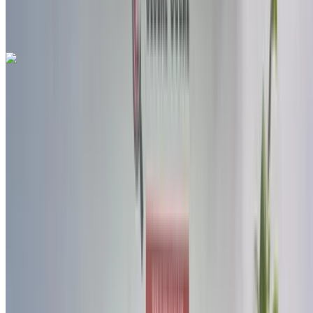
استأجر أو اشترِ سيارة. قارن واحجز فورًا.
بيجو 308 1.6 HDi Allure 2021
للبيع في فاس: أسود سيارات مدمجة, ديزل سيارة, أخرى
المواصفات, يدوي ناقل الحركة
مطار فاس الدولي, فاس
مطار فاس الدولي, فاس
2021
أخرى المواصفات
درهم مغربي 175,000
148836 كيلومتر
قسط شهري ثابت
درهم مغربي 2,180
يدوي ناقل الحركة
أسود اللون
مطار فاس