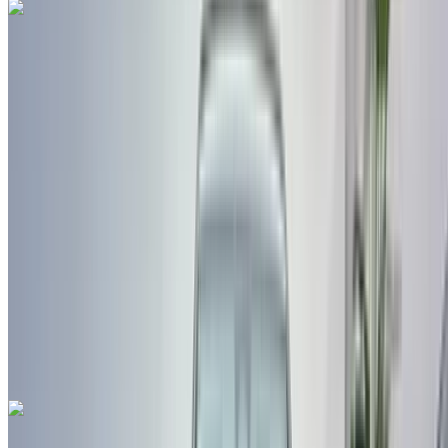
جيب Renegade 1.6 M-Jet Longitude 2022
للبيع في فاس: دفع رباعي, ديزل سيارة, أخرى المواصفات, تلقائي
4-أبواب
مطار فاس الدولي, فاس
مطار فاس الدولي, فاس
2022
أخرى المواصفات
درهم مغربي 205,000
116870 كيلومتر
قسط شهري ثابت
درهم مغربي 2,553
تلقائي ناقل الحركة
مطار فاس الدولي, فاس
مطار فاس الدولي, فاس
مكالمة
212663841439
الواتساب
بيجو 5008 2.0 HDi Allure 2021