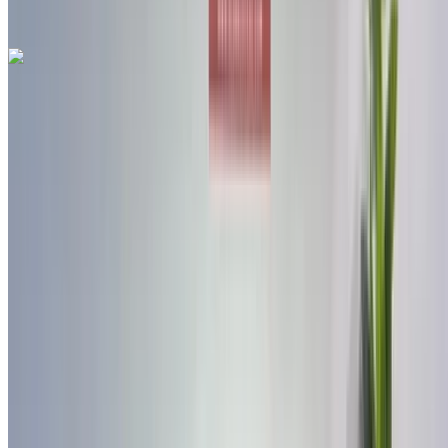
الدولي, فاس
مطار فاس الدولي, فاس
مكالمة
212663841439
الواتساب
هيونداي Bayon 1.0 T-GDI 100 MHEV PREMIUM
2023
للبيع في فاس: دفع رباعي, بنزين سيارة, أخرى المواصفات, تلقائي
5-أبواب
مطار فاس الدولي, فاس
مطار فاس الدولي, فاس
2023
أخرى المواصفات
درهم مغربي 215,000
12502 كيلومتر
قسط شهري ثابت
درهم مغربي 2,678
تلقائي ناقل الحركة