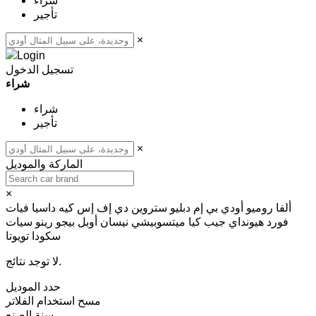
شراء
تأجير
×
تسجيل الدخول
شراء
شراء
تأجير
×
الماركة والموديل
×
ألفا روميو
أودي
بي إم دبليو
ستروين
دي إف إس كيه
داسيا
فيات
فورد
هيونداي
جيب
كيا
ميتسوبيشي
نيسان
أوبل
بيجو
رينو
سيات
سكودا
تويوتا
لا توجد نتائج.
حدد الموديل
مسح
استخدام الفلاتر
سنة الصنع