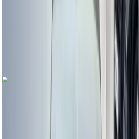
أخرى المواصفات
درهم مغربي 260,000
110124 كيلومتر
قسط شهري ثابت
درهم مغربي 3,238
تلقائي ناقل الحركة
أسود اللون
مطار فاس
الدولي, فاس
مطار فاس الدولي, فاس
مكالمة
212663841439
الواتساب
فورد Kuga 2.0 TDCi ST-Line 2021
للبيع في فاس: سيدان, ديزل سيارة, أخرى المواصفات, تلقائي 4-
أبواب
مطار فاس الدولي, فاس
مطار فاس الدولي, فاس
2021
أخرى المواصفات