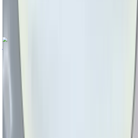
تلقائي ناقل الحركة
مطار
فاس الدولي, فاس
مطار فاس الدولي, فاس
مكالمة
212663841439
الواتساب
رينو Arkana 1.6 TECHNO 2023
للبيع في فاس: أسود دفع رباعي, سيارة هايبرد سيارة, أخرى
المواصفات, تلقائي 4-أبواب
مطار فاس الدولي, فاس
مطار فاس الدولي, فاس
2023
أخرى المواصفات
درهم مغربي 250,000
12509 كيلومتر
قسط شهري ثابت
درهم مغربي 3,114
تلقائي ناقل الحركة