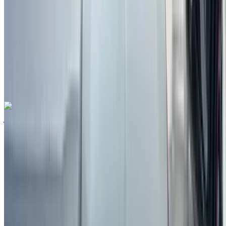
درهم مغربي 279,000
147787 كيلومتر
قسط شهري ثابت
درهم مغربي 3,475
تلقائي ناقل الحركة
مطار فاس
الدولي, فاس
مطار فاس الدولي, فاس
مكالمة
212663841439
الواتساب
رينو clio 5 1.5 dCi Life 2021
للبيع في فاس: سيدان, ديزل سيارة, أخرى المواصفات, يدوي 4-
أبواب
مطار فاس الدولي, فاس
مطار فاس الدولي, فاس
2021
أخرى المواصفات
درهم مغربي 145,000
96800 كيلومتر