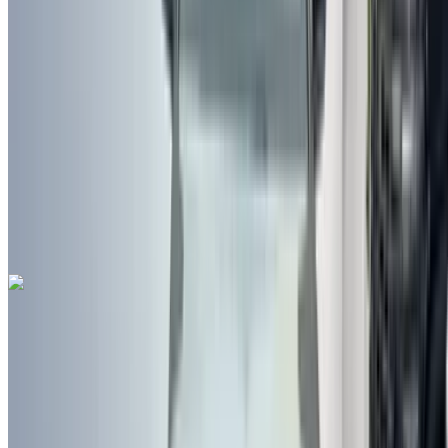
مطار فاس الدولي, فاس
مطار فاس الدولي, فاس
2022
أخرى المواصفات
درهم مغربي 260,000
124582 كيلومتر
قسط شهري ثابت
درهم مغربي 3,238
تلقائي ناقل الحركة
مطار فاس
الدولي, فاس
مطار فاس الدولي, فاس
مكالمة
212663841439
الواتساب
بيجو 3008 2.0 HDi Active 2022
للبيع في فاس: أسود دفع رباعي, ديزل سيارة, أخرى المواصفات,
تلقائي 4-أبواب
مطار فاس الدولي, فاس
مطار فاس الدولي, فاس
2022