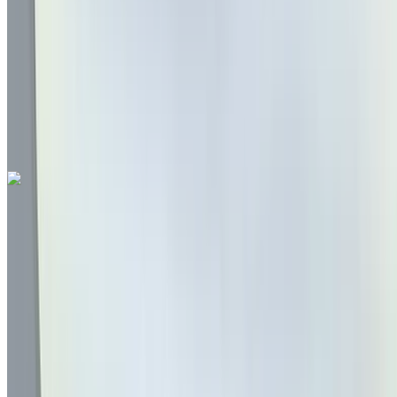
درهم مغربي 275,000
5692 كيلومتر
قسط شهري ثابت
درهم مغربي 3,425
تلقائي ناقل الحركة
مطار
فاس الدولي, فاس
مطار فاس الدولي, فاس
مكالمة
212663841439
الواتساب
أودي A4 2.0 TDI BA Premium 2019
للبيع في فاس: أسود سيارات فاخرة, ديزل سيارة, أخرى
المواصفات, تلقائي 4-أبواب
مطار فاس الدولي, فاس
مطار فاس الدولي, فاس
2019
أخرى المواصفات
درهم مغربي 285,000
120849 كيلومتر