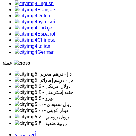
English
Français
Dutch
русский
Türkçe
Español
Chinese
Italian
German
عملة
د.إ
- درهم مغربي
د.إ
- درهم إماراتي
- دولار أمريكي
$
- جنيه إسترليني
£
- يورو
€
- ريال سعودي
SR
- دينار كويتي
KD
- روبل روسي
₽
- روبية هندية
₹
تأجير سيارة