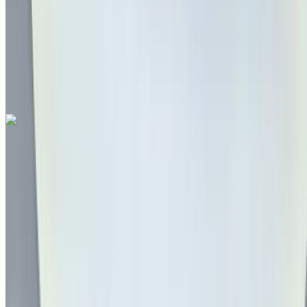
قسط شهري ثابت
درهم مغربي 3,550
تلقائي ناقل الحركة
أسود اللون
مطار فاس
الدولي, فاس
مطار فاس الدولي, فاس
مكالمة
212663841439
الواتساب
هيونداي Tucson 1.6 CRDi Luxe 2021
للبيع في فاس: كروس أوفر, ديزل سيارة, أخرى المواصفات, تلقائي
4-أبواب
مطار فاس الدولي, فاس
مطار فاس الدولي, فاس
2021
أخرى المواصفات
درهم مغربي 279,000
145947 كيلومتر
قسط شهري ثابت
درهم مغربي 3,475