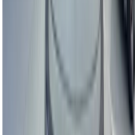
تلقائي ناقل الحركة
أزرق اللون
مطار فاس الدولي, فاس
مطار فاس الدولي, فاس
مكالمة
212663841439
الواتساب
عرض 1 - 20 من 201 سيارات
1
2
3
4
5
.....
11
احفظ السيارات. تتبع الأسعار. احجز أسرع.
إنشاء حساب
طريقة الحصول على أفضل عرض