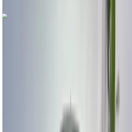
مطار فاس الدولي, فاس
مطار فاس الدولي, فاس
مكالمة
212663841439
الواتساب
هيونداي Elantra 1.6 CRDi Inventive 2022
للبيع في فاس: سيدان, سيارة هايبرد سيارة, أخرى المواصفات,
تلقائي 4-أبواب
مطار فاس الدولي, فاس
مطار فاس الدولي, فاس
2022
أخرى المواصفات
درهم مغربي 239,000
87000 كيلومتر
قسط شهري ثابت
درهم مغربي 2,977
تلقائي ناقل الحركة
مطار فاس الدولي, فاس
مطار فاس الدولي, فاس
مكالمة
212663841439
الواتساب