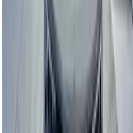
Compare offers from multiple car companies in the
المغرب, قم بالتصفية حسب موقعك وميزانيتك ومتطلباتك.
حدد خياراتك بدقة حسب تفضيلاتك: مواصفات السيارات،
ومزاياها، وإضافات أخرى.
ضع قائمة بأفضل العروض من مزود الخدمة، وتواصل معه
عبر الهاتف أو الواتساب أو اطلب منه الاتصال بك.
احرص على طلب صور السيارة الحقيقية ومواصفاتها قبل
الاتفاق على العرض.
احجز مباشرة بدون زيادة على الأسعار.
لماذا تشتري سيارة عبر منصة OneClickDrive.ma
استكشف أكبر تشكيلة من ماركات وموديلات السيارات للاستئجار
في فاس. احجز سيارات للإيجار بميزانية محدودة، سيارات دفع
رباعي، سيارات فارهة، سيارات رياضية، والمزيد مباشرة من وكالات
محلية لتأجير السيارات.
مستعملة سيارة سيارة - أسعار مميزة في فاس
السعر
درهم مغربي
أوبل Astra 1.5 D 130 Elégance (), 2022
275,000
درهم مغربي
أودي A4 2.0 TDI BA Premium (أسود),