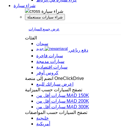
شراء سيارة
شراء سيارة
شراء سيارات مستعملة
عرض جميع السيارات
الفئات
سيدان
جديد
دفع رباعي
سيارات فاخرة
سيارات مدمجة
سيارات اقتصادية
كروس أوفر
انضم إلى منصة OneClickDrive
اعرض سياراتك للبيع
تصفح السيارات حسب الميزانية
سيارات أقل من MAD 150K
سيارات أقل من MAD 200K
سيارات أقل من MAD 300K
تصفح السيارات حسب المواصفات
خليجية
أمريكية