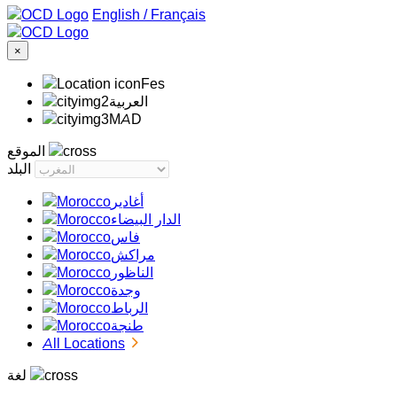
/
Français
×
Fes
‏العربية‏
MAD
الموقع
البلد
أغادير
الدار البيضاء
فاس
مراكش
الناظور
وجدة
الرباط
طنجة
All Locations
لغة