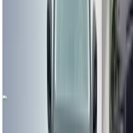
مطار فاس الدولي, فاس
مطار فاس الدولي, فاس
2021
أخرى المواصفات
درهم مغربي 245,000
73900 كيلومتر
قسط شهري ثابت
درهم مغربي 3,051
تلقائي ناقل الحركة
أسود اللون
مطار فاس الدولي, فاس
مطار فاس الدولي, فاس
مكالمة
212663841439
الواتساب
بيجو 3008 2.0 HDi Active 2022
للبيع في فاس: دفع رباعي, ديزل سيارة, أخرى المواصفات, تلقائي
4-أبواب