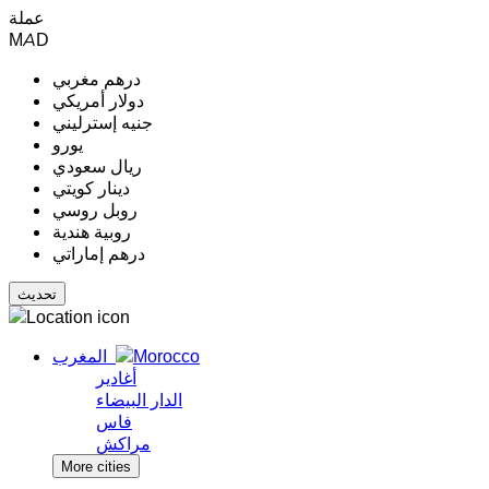
عملة
MAD
درهم مغربي
دولار أمريكي
جنيه إسترليني
يورو
ريال سعودي
دينار كويتي
روبل روسي
روبية هندية
درهم إماراتي
المغرب
أغادير
الدار البيضاء
فاس
مراكش
More cities