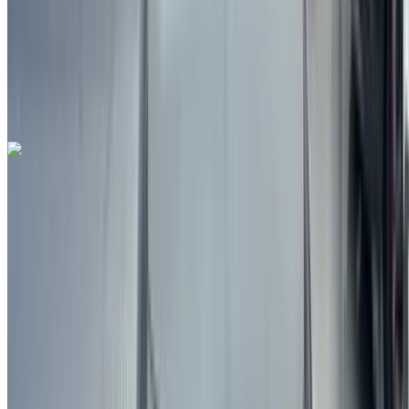
قسط شهري ثابت
درهم مغربي 1,806
يدوي ناقل الحركة
مطار فاس
الدولي, فاس
مطار فاس الدولي, فاس
مكالمة
212663841439
الواتساب
هيونداي Elantra 1.6 CRDi Seductive 2023
للبيع في فاس: أزرق سيدان, سيارة هايبرد سيارة, أخرى
المواصفات, تلقائي 4-أبواب
مطار فاس الدولي, فاس
مطار فاس الدولي, فاس
2023
أخرى المواصفات
درهم مغربي 255,000
53313 كيلومتر
قسط شهري ثابت
درهم مغربي 3,176