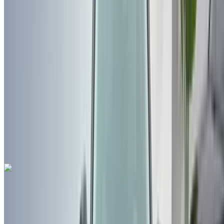
تلقائي 4-أبواب
مطار فاس الدولي, فاس
مطار فاس الدولي, فاس
2018
أخرى المواصفات
درهم مغربي 170,000
113500 كيلومتر
قسط شهري ثابت
درهم مغربي 2,117
تلقائي ناقل الحركة
مطار
فاس الدولي, فاس
مطار فاس الدولي, فاس
مكالمة
212663841439
الواتساب
بيجو 2008 1.5 BlueHDi SITT Active Pack 2021
للبيع في فاس: أسود كروس أوفر, ديزل سيارة, أخرى المواصفات,
تلقائي 4-أبواب