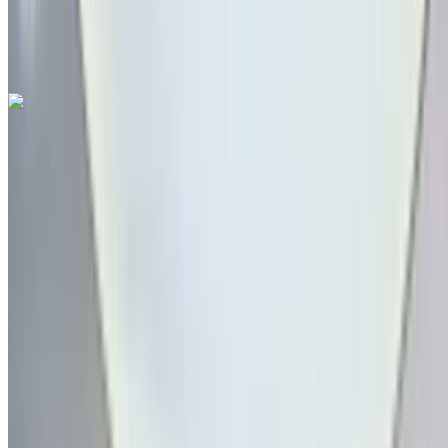
أسود اللون
مطار فاس
الدولي, فاس
مطار فاس الدولي, فاس
مكالمة
212663841439
الواتساب
هيونداي Tucson 1.6 CRDi Luxe 2022
للبيع في فاس: أسود كروس أوفر, ديزل سيارة, أخرى المواصفات,
تلقائي 4-أبواب
مطار فاس الدولي, فاس
مطار فاس الدولي, فاس
2022
أخرى المواصفات
درهم مغربي 289,000
73000 كيلومتر
قسط شهري ثابت
درهم مغربي 3,599
تلقائي ناقل الحركة
أسود اللون