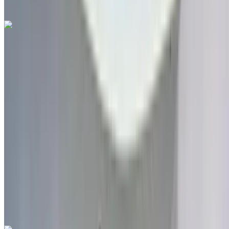
مطار فاس الدولي, فاس
مطار فاس الدولي, فاس
مكالمة
212663841439
الواتساب
جيب Renegade 1.6 M-Jet Longitude 2019
للبيع في فاس: دفع رباعي, ديزل سيارة, أخرى المواصفات, تلقائي
4-أبواب
مطار فاس الدولي, فاس
مطار فاس الدولي, فاس
2019
أخرى المواصفات
درهم مغربي 175,000
192245 كيلومتر
قسط شهري ثابت
درهم مغربي 2,180
تلقائي ناقل الحركة
مطار فاس الدولي, فاس
مطار فاس الدولي, فاس
مكالمة
212663841439
الواتساب