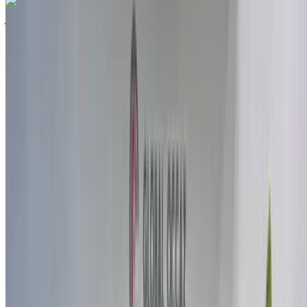
رينو Megane 1.5 dCi Explore 2021
للبيع في فاس: أبيض سيدان, ديزل سيارة, أخرى المواصفات, يدوي
4-أبواب
مطار فاس الدولي, فاس
مطار فاس الدولي, فاس
2021
أخرى المواصفات
درهم مغربي 213,000
107347 كيلومتر
قسط شهري ثابت
درهم مغربي 2,653
يدوي ناقل الحركة
أبيض اللون
مطار
فاس الدولي, فاس
مطار فاس الدولي, فاس
مكالمة
212663841439
الواتساب
تطبيق واحد. خيارات سيارات لا تنتهي.