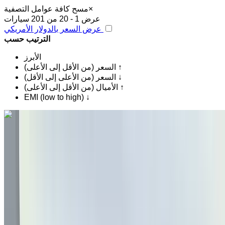
×
مسح كافة عوامل التصفية
عرض 1 - 20 من 201 سيارات
عرض السعر بالدولار الأمريكي
الترتيب حسب
الأبرز
السعر (من الأقل إلى الأعلى) ↑
السعر (من الأعلى إلى الأقل) ↓
الأميال (من الأقل إلى الأعلى) ↑
EMI (low to high) ↓
اكتشف المزيد
هل تعجبك السيارة المعروضة؟
أوبل Astra 1.5 D 130 Elégance 2022
للبيع في فاس: دفع رباعي, ديزل سيارة, أخرى المواصفات, تلقائي
4-أبواب
مطار فاس الدولي, فاس
مطار فاس الدولي, فاس
2022
أخرى المواصفات