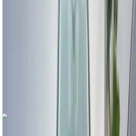
للبيع في فاس: أبيض لؤلؤي دفع رباعي, ديزل سيارة, أخرى
المواصفات, تلقائي 4-أبواب
مطار فاس الدولي, فاس
مطار فاس الدولي, فاس
2021
أخرى المواصفات
درهم مغربي 289,000
135656 كيلومتر
قسط شهري ثابت
درهم مغربي 3,599
تلقائي ناقل الحركة
أبيض لؤلؤي اللون
مطار فاس
الدولي, فاس
مطار فاس الدولي, فاس
مكالمة
212663841439
الواتساب
هيونداي Ioniq 1.6 GDI DCT Aera 2018
للبيع في فاس: سيدان, سيارة هايبرد سيارة, أخرى المواصفات,