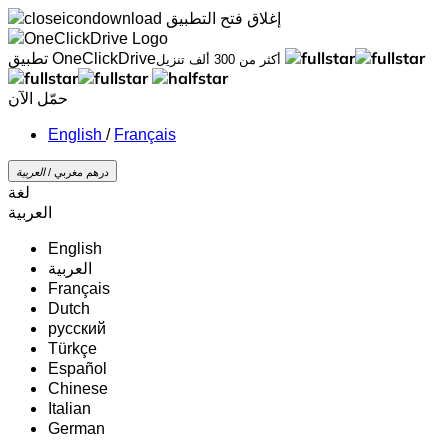
إغلاق
فتح التطبيق
تطبيق OneClickDrive
أكثر من 300 ألف تنزيل
حمّل الآن
/
Français
درهم مغربي /
‏العربية‏
لغة
‏العربية‏
English
‏العربية‏
Français
Dutch
русский
Türkçe
Español
Chinese
Italian
German