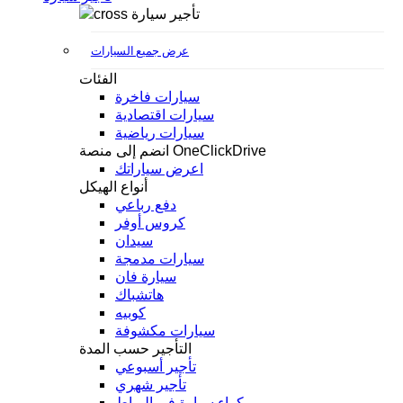
تأجير سيارة
عرض جميع السيارات
الفئات
سيارات فاخرة
سيارات اقتصادية
سيارات رياضية
انضم إلى منصة OneClickDrive
اعرض سياراتك
أنواع الهيكل
دفع رباعي
كروس أوفر
سيدان
سيارات مدمجة
سيارة فان
هاتشباك
كوبيه
سيارات مكشوفة
التأجير حسب المدة
تأجير أسبوعي
تأجير شهري
كراء سيارة في الرباط