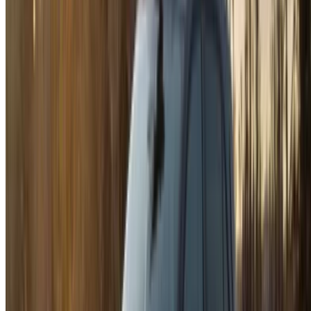
استمر
Or
لا يوجد لديك حساب؟
الاشتراك
يوجد حساب بالفعل?
تسجيل الدخول
منصتك الشاملة لاستكشاف أفضل عروض تأجير السيارات
والسيارات المستعملة في جميع أنحاء المغرب. من الخيارات
الاقتصادية إلى السيارات الفاخرة، ابحث عن السيارة المثالية
لرحلتك. يساعدك OneClickDrive في العثور على مكاتب محلية
موثوقة، لضمان تجربة قيادة سلسة وخالية من المتاعب.
هل لديك سيارات ترغب في تأجيرها أو بيعها؟
تواصل مع آلاف العملاء المحتملين كل يوم
اعرض سياراتك
خيارات دفع مرنة ومباشرة لشريكك