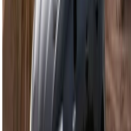
الدار البيضاء، الواحة، طريق النواصر، الدار البيضاء 20000، المغرب
©OneClickDrive 2026.
جميع الحقوق محفوظة
تابعنا على:
Chinese
Español
Türkçe
русский
Dutch
Français
‏العربية‏
English
Italian
German
إغلاق
X
عُلم، شكرًا لك!