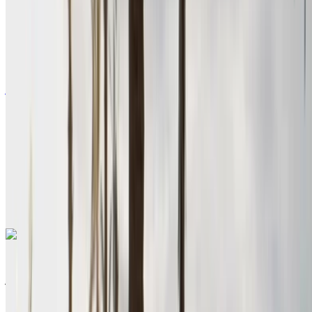
أوروبية
سيدان
بنزين
درهم مغربي 580
/ يوم
غير محدود
درهم مغربي 15,600
/ الشهر
6000 كيلومتر
التأمين مشمول
ناقل حركة يدوي
توصيل مجاني
مطار أغادير الدولي,
أغادير
مطار أغادير الدولي, أغادير
مكالمة
+212708889994
الواتساب
رينو ميجان 2024
مطار أغادير الدولي, أغادير
مطار أغادير الدولي, أغادير
2024