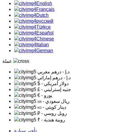
English
Français
Dutch
русский
Türkçe
Español
Chinese
Italian
German
عملة
د.إ
- درهم مغربي
د.إ
- درهم إماراتي
- دولار أمريكي
$
- جنيه إسترليني
£
- يورو
€
- ريال سعودي
SR
- دينار كويتي
KD
- روبل روسي
₽
- روبية هندية
₹
تأجير سيارة