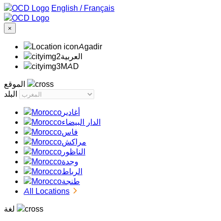
/
Français
×
Agadir
‏العربية‏
MAD
الموقع
البلد
أغادير
الدار البيضاء
فاس
مراكش
الناظور
وجدة
الرباط
طنجة
All Locations
لغة