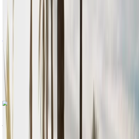
أوروبية
سيدان
ديزل
درهم مغربي 600
/ يوم
غير محدود
درهم مغربي 15,600
/ الشهر
6000 كيلومتر
التأمين مشمول
ناقل حركة يدوي
توصيل مجاني
مطار أغادير الدولي,
أغادير
مطار أغادير الدولي, أغادير
مكالمة
+212708889994
الواتساب
رينو ميجان 2024
مطار أغادير الدولي, أغادير
مطار أغادير الدولي, أغادير
2024