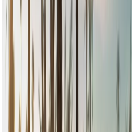
2024
580
3,900
15,600
درهم مغربي
درهم مغربي
درهم مغربي
رينو ميجان (أسود),
2024
580
3,900
15,600
درهم مغربي
درهم مغربي
درهم مغربي
رينو ميجان (أسود),
2024
580
3,900
15,600
درهم مغربي
درهم مغربي
درهم مغربي
رينو ميجان (أسود),
2024
600
3,900
15,600
درهم مغربي
درهم مغربي
درهم مغربي
رينو ميجان (أسود),
2024
640
4,000
15,200
خض تجربة الاستئجار والقيادة الذاتية على متن سيارة رينو ميجان
سيدان في أغادير, المغرب. تتضمن الموديلات المختلفة 2024 من
ميجان المتاحة للاستئجار. فيما يلي قائمة بالعروض المباشرة بأسعار
يومية وأسبوعية وشهرية من شركات التأجير مباشرة. بدون عمولة
أو رسوم حجز. الاستلام من الفرع مجانًا من Agadir International
Airport, Agadir Airport. للتأكد من توفر السيارة وتوصيلها إلى
موقعك أو أغادير المطار بالتاريخ والموعد المفضل، يُرجى الاستفسار
من شركة التأجير. تواصل معها عبر الهاتف أو الواتساب أو اطلب
معاودة الاتصال بك.
مرحبًا بك في OneClickDrive.ma - المغرب سوق السيارات الأكبر
في الإمارات.يتولى شركاء تأجير السيارات لدينا تحديث مخزون
سياراتها في OneClickDrive لحظة بلحظة، ولذلك ستظهر لك دائمًا