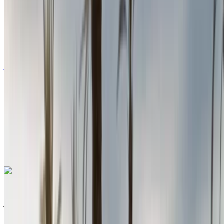
أوروبية
سيدان
ديزل
درهم مغربي 580
/ يوم
غير محدود
درهم مغربي 15,600
/ الشهر
6000 كيلومتر
التأمين مشمول
ناقل حركة أوتوماتيكي
توصيل مجاني
مطار أغادير, أغادير
مطار أغادير, أغادير
مكالمة
+212708889994
الواتساب
رينو ميجان 2024
مطار أغادير الدولي, أغادير
مطار أغادير الدولي, أغادير
2024