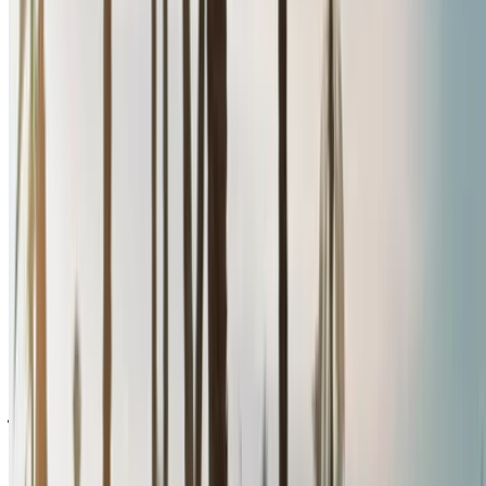
احفظ السيارات. تتبع الأسعار. احجز أسرع.
إنشاء حساب
طريقة الحصول على أفضل عرض
Compare offers from multiple rent a car companies in
the المغرب, قم بالتصفية حسب موقعك وميزانيتك
ومتطلباتك.
حدد أولوياتك كالآتي: مواصفات السيارة، حد الأميال، التأمين
المشمول، مزايا السيارة وما إلى ذلك.
ضع قائمة مختصرة بأفضل العروض من شركة تأجير السيارة
وتواصل معها مباشرة عبر الهاتف أو الواتساب أو اطلب إعادة
الاتصال.
احرص على طلب صور السيارة الحقيقية ومواصفاتها قبل
الاتفاق على العرض.
احجز مباشرة بدون زيادة على الأسعار.
رينو ميجان سيارة سيارة أسعار التأجير في أغادير
شهري
أسبوعي
اليومي
درهم مغربي
درهم مغربي
درهم مغربي
رينو ميجان (أسود),