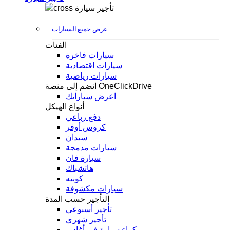
تأجير سيارة
عرض جميع السيارات
الفئات
سيارات فاخرة
سيارات اقتصادية
سيارات رياضية
انضم إلى منصة OneClickDrive
اعرض سياراتك
أنواع الهيكل
دفع رباعي
كروس أوفر
سيدان
سيارات مدمجة
سيارة فان
هاتشباك
كوبيه
سيارات مكشوفة
التأجير حسب المدة
تأجير أسبوعي
تأجير شهري
كراء سيارة في أغادير