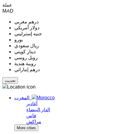
عملة
MAD
درهم مغربي
دولار أمريكي
جنيه إسترليني
يورو
ريال سعودي
دينار كويتي
روبل روسي
روبية هندية
درهم إماراتي
المغرب
أغادير
الدار البيضاء
فاس
مراكش
More cities