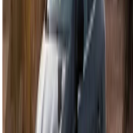
/ الشركات
sales@oneclickdrive.com
هل لديك سيارات ترغب في تأجيرها أو بيعها؟
تواصل مع آلاف العملاء المحتملين كل يوم
اعرض سياراتك
خيارات دفع مرنة ومباشرة لشريكك