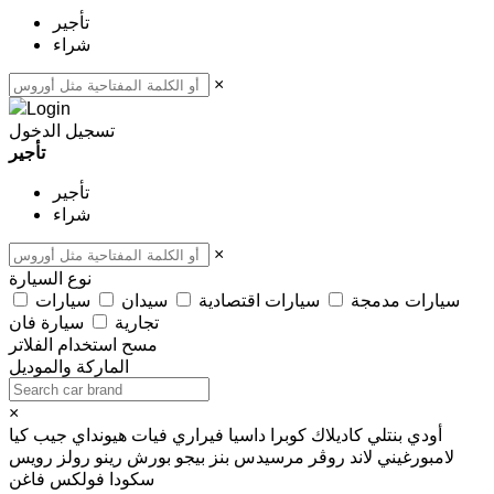
تأجير
شراء
×
تسجيل الدخول
تأجير
تأجير
شراء
×
نوع السيارة
سيارات مدمجة
سيارات اقتصادية
سيدان
سيارات
تجارية
سيارة فان
مسح
استخدام الفلاتر
الماركة والموديل
×
أودي
بنتلي
كاديلاك
كوبرا
داسيا
فيراري
فيات
هيونداي
جيب
كيا
لامبورغيني
لاند روڤر
مرسيدس بنز
بيجو
بورش
رينو
رولز رويس
سكودا
فولكس فاغن