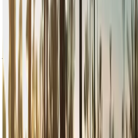
أحدث الأسعار. كل ما عليك فعله تصفح السيارات والتصفية ووضع
قائمة مختصرة والتواصل مع شركة تأجير السيارة مباشرة. اذكر أنك
رأيت إعلانها على موقع OneClickDrive.com، للحصول على أفضل
سعر. كن مطمئنًا من حصولك على أفضل عروض تأجير السيارات
بسهولة.
ملاحظة:
تحديث القوائم المذكورة أعلاه، بما في ذلك الأسعار شركة
تأجير السيارات ففي حال لم تتوفر السيارة بالسعر المذكور
(باستثناء ضريبة القيمة المضافة)، الرجاء
إبلاغنا
وسنعود إليك ببديل
أفضل. نتمنى لك تجربة تأجير ممتعة!
إخلاء مسؤولية:
باستخدام هذا الموقع، فإنك توافق على الشروط والأحكام وسياسة
الخصوصية الخاصة بنا وتُخلي مسؤولية OneClickDrive.com عن
أي معلومات غير دقيقة مُقدمة من شركات تأجير السيارات أو منا.
×
كلمة المرور لمرة واحدة غير صحيحة