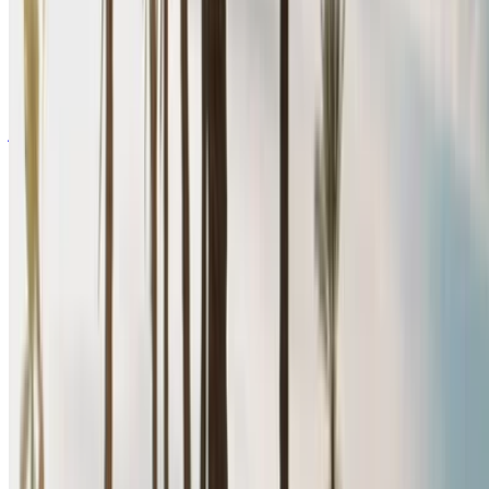
أوروبية
سيدان
ديزل
درهم مغربي 640
/ يوم
غير محدود
درهم مغربي 15,200
/ الشهر
6000 كيلومتر
التأمين مشمول
ناقل حركة يدوي
توصيل مجاني
مطار أغادير الدولي,
أغادير
مطار أغادير الدولي, أغادير
مكالمة
+212708889994
الواتساب
عرض 1 - 5 من 5 سيارات
1
هل تبحث عن خيارات أخرى؟
تصفح جميع السيارات