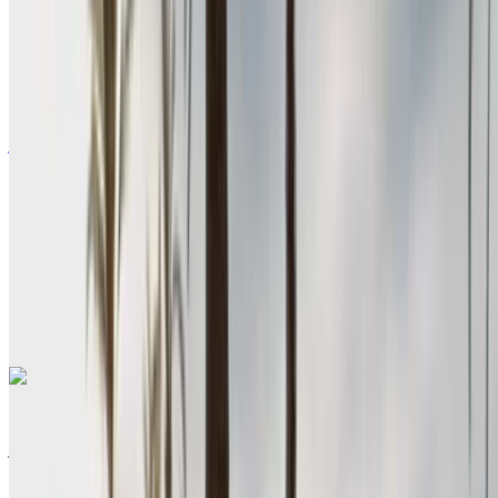
أوروبية
سيدان
ديزل
درهم مغربي 580
/ يوم
غير محدود
درهم مغربي 15,600
/ الشهر
6000 كيلومتر
التأمين مشمول
ناقل حركة يدوي
توصيل مجاني
مطار أغادير الدولي,
أغادير
مطار أغادير الدولي, أغادير
مكالمة
+212708889994
الواتساب
رينو ميجان 2024
مطار أغادير الدولي, أغادير
مطار أغادير الدولي, أغادير
2024