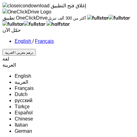
إغلاق
فتح التطبيق
تطبيق OneClickDrive
أكثر من 300 ألف تنزيل
حمّل الآن
/
Français
درهم مغربي /
‏العربية‏
لغة
‏العربية‏
English
‏العربية‏
Français
Dutch
русский
Türkçe
Español
Chinese
Italian
German