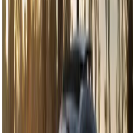
سجّل الدخول للوصول إلى سياراتك المفضلة,
وتتبع العروض والحجز بشكل أسرع.
استمر
أو
لا يوجد لديك حساب؟
الاشتراك
هل لديك حساب بالفعل؟
تسجيل الدخول
×
كلمة المرور لمرة واحدة غير صحيحة
انشئ حسابًا واحصل على عرض أفضل.
Log In. Take the Wheel.