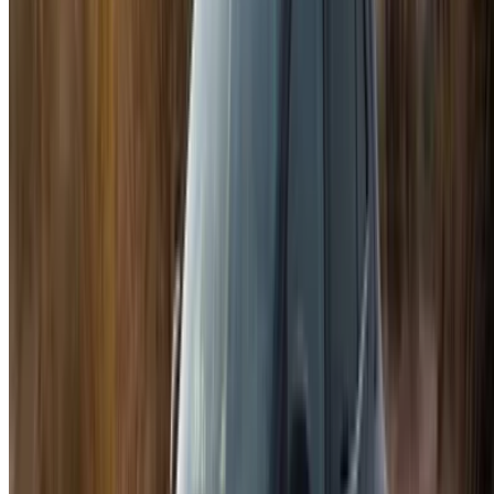
/ مصادر
تأجير سيارات أغادير
تأجير سيارات الدار البيضاء
تأجير سيارات فاس
تأجير سيارات مراكش
تأجير سيارات الناظور
تأجير سيارات وجدة
تأجير سيارات الرباط
تأجير سيارات طنجة
مطار الدار البيضاء
مطار مراكش
/ شركة
XML خريطة الموقع
مدونة تأجير السيارات
/ دعم
+212708880005
info@oneclickdrive.com