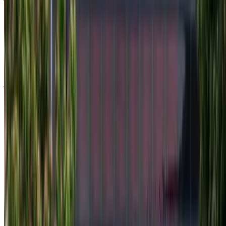
2024
أوروبية
سيدان
ديزل
درهم مغربي 11,500
/ يوم
غير محدود
درهم مغربي 276,000
/ الشهر
6000 كيلومتر
التأمين مشمول
ناقل حركة أوتوماتيكي
توصيل مجاني
مطار أغادير
الدولي, أغادير
مطار أغادير الدولي, أغادير
مكالمة
+212708889994
الواتساب
عرض 1 - 4 من 4 سيارات
1
هل تبحث عن خيارات أخرى؟