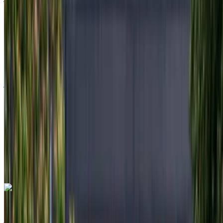
2024
أوروبية
سيدان
ديزل
درهم مغربي 11,500
/ يوم
غير محدود
درهم مغربي 276,000
/ الشهر
6000 كيلومتر
التأمين مشمول
ناقل حركة أوتوماتيكي
توصيل مجاني
مطار أغادير
الدولي, أغادير
مطار أغادير الدولي, أغادير
مكالمة
+212708889994
الواتساب
مرسيدس بنز إس 350 دي 2024
مطار أغادير الدولي, أغادير
مطار أغادير الدولي, أغادير