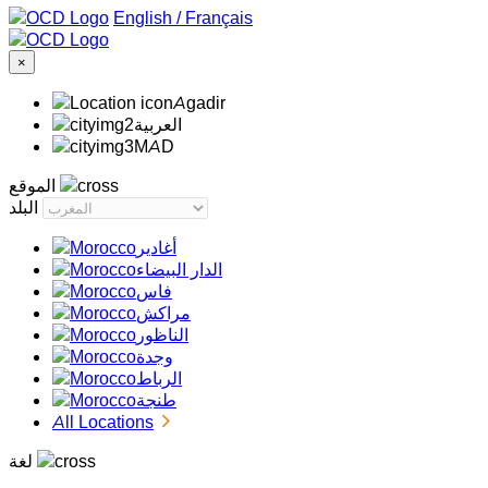
/
Français
×
Agadir
‏العربية‏
MAD
الموقع
البلد
أغادير
الدار البيضاء
فاس
مراكش
الناظور
وجدة
الرباط
طنجة
All Locations
لغة