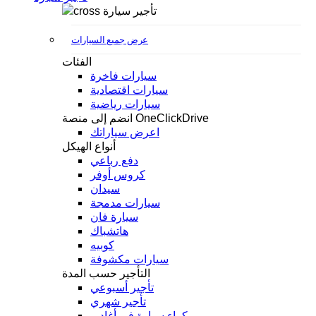
تأجير سيارة
عرض جميع السيارات
الفئات
سيارات فاخرة
سيارات اقتصادية
سيارات رياضية
انضم إلى منصة OneClickDrive
اعرض سياراتك
أنواع الهيكل
دفع رباعي
كروس أوفر
سيدان
سيارات مدمجة
سيارة فان
هاتشباك
كوبيه
سيارات مكشوفة
التأجير حسب المدة
تأجير أسبوعي
تأجير شهري
كراء سيارة في أغادير