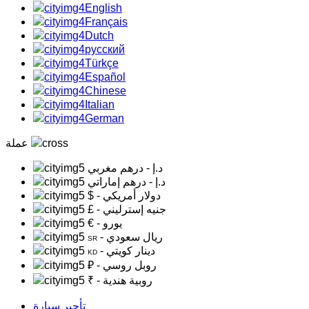
English
Français
Dutch
русский
Türkçe
Español
Chinese
Italian
German
عملة
د.إ
- درهم مغربي
د.إ
- درهم إماراتي
- دولار أمريكي
$
- جنيه إسترليني
£
- يورو
€
- ريال سعودي
SR
- دينار كويتي
KD
- روبل روسي
₽
- روبية هندية
₹
تأجير سيارة