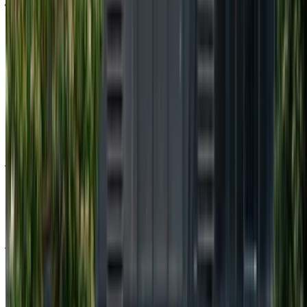
شهري
أسبوعي
اليومي
درهم مغربي
درهم مغربي
درهم مغربي
مرسيدس بنز إس 350
276,000
72,450
11,500
دي (أسود), 2023
درهم مغربي
درهم مغربي
درهم مغربي
مرسيدس بنز إس 350
214,500
54,600
8,450
دي (أسود), 2024
درهم مغربي
درهم مغربي
درهم مغربي
مرسيدس بنز إس 350
276,000
72,450
11,500
دي (أسود), 2024
درهم مغربي
درهم مغربي
درهم مغربي
مرسيدس بنز إس 350
276,000
72,400
11,500
دي (أسود), 2024
خض تجربة الاستئجار والقيادة الذاتية على متن سيارة مرسيدس بنز
إس 350 دي سيدان في أغادير, المغرب. تتضمن الموديلات المختلفة
2024, 2023 من إس 350 دي المتاحة للاستئجار. فيما يلي قائمة
بالعروض المباشرة بأسعار يومية وأسبوعية وشهرية من شركات
التأجير مباشرة. بدون عمولة أو رسوم حجز. الاستلام من الفرع
مجانًا من مطار أغادير الدولي. للتأكد من توفر السيارة وتوصيلها إلى
موقعك أو أغادير المطار بالتاريخ والموعد المفضل، يُرجى الاستفسار
من شركة التأجير. تواصل معها عبر الهاتف أو الواتساب أو اطلب
معاودة الاتصال بك.
مرحبًا بك في OneClickDrive.ma - المغرب سوق السيارات الأكبر