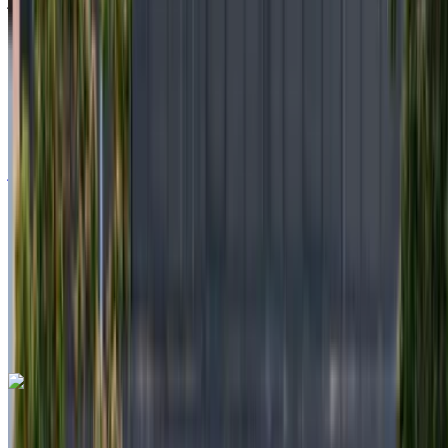
2023
أوروبية
سيدان
ديزل
درهم مغربي 11,500
/ يوم
غير محدود
درهم مغربي 276,000
/ الشهر
6000 كيلومتر
التأمين مشمول
ناقل حركة أوتوماتيكي
توصيل مجاني
مطار أغادير
الدولي, أغادير
مطار أغادير الدولي, أغادير
مكالمة
+212708889994
الواتساب
مرسيدس بنز إس 350 دي 2024
مطار أغادير الدولي, أغادير
مطار أغادير الدولي, أغادير