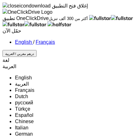
إغلاق
فتح التطبيق
تطبيق OneClickDrive
أكثر من 300 ألف تنزيل
حمّل الآن
/
Français
درهم مغربي /
‏العربية‏
لغة
‏العربية‏
English
‏العربية‏
Français
Dutch
русский
Türkçe
Español
Chinese
Italian
German