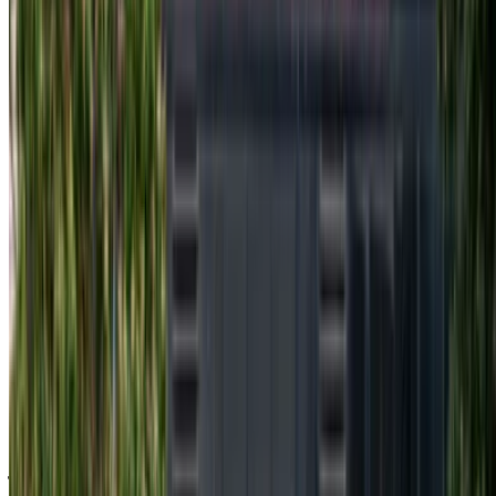
تصفح جميع السيارات
احفظ السيارات. تتبع الأسعار. احجز أسرع.
إنشاء حساب
طريقة الحصول على أفضل عرض
Compare offers from multiple rent a car companies in
the المغرب, قم بالتصفية حسب موقعك وميزانيتك
ومتطلباتك.
حدد أولوياتك كالآتي: مواصفات السيارة، حد الأميال، التأمين
المشمول، مزايا السيارة وما إلى ذلك.
ضع قائمة مختصرة بأفضل العروض من شركة تأجير السيارة
وتواصل معها مباشرة عبر الهاتف أو الواتساب أو اطلب إعادة
الاتصال.
احرص على طلب صور السيارة الحقيقية ومواصفاتها قبل
الاتفاق على العرض.
احجز مباشرة بدون زيادة على الأسعار.
مرسيدس بنز إس 350 دي سيارة سيارة أسعار التأجير
في أغادير