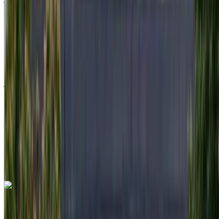
2024
أوروبية
سيدان
ديزل
درهم مغربي 8450
/ يوم
غير محدود
درهم مغربي 214,500
/ الشهر
6000 كيلومتر
التأمين مشمول
ناقل حركة أوتوماتيكي
توصيل مجاني
مطار أغادير
الدولي, أغادير
مطار أغادير الدولي, أغادير
مكالمة
+212708889994
الواتساب
مرسيدس بنز إس 350 دي 2024
مطار أغادير الدولي, أغادير
مطار أغادير الدولي, أغادير