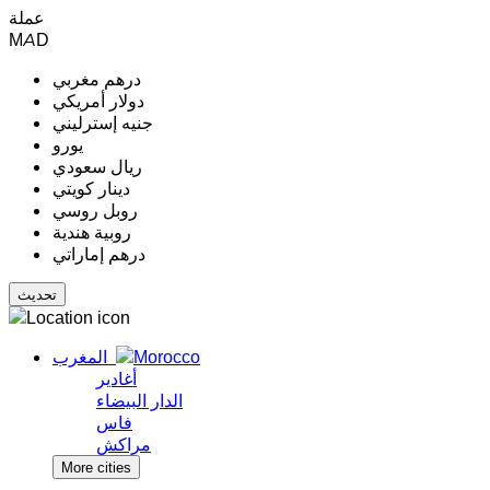
عملة
MAD
درهم مغربي
دولار أمريكي
جنيه إسترليني
يورو
ريال سعودي
دينار كويتي
روبل روسي
روبية هندية
درهم إماراتي
المغرب
أغادير
الدار البيضاء
فاس
مراكش
More cities