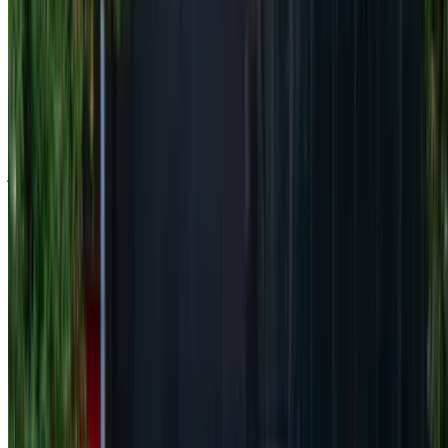
سجّل الدخول للوصول إلى سياراتك المفضلة,
وتتبع العروض والحجز بشكل أسرع.
استمر
أو
لا يوجد لديك حساب؟
الاشتراك
هل لديك حساب بالفعل؟
تسجيل الدخول
×
كلمة المرور لمرة واحدة غير صحيحة
انشئ حسابًا واحصل على عرض أفضل.
Log In. Take the Wheel.