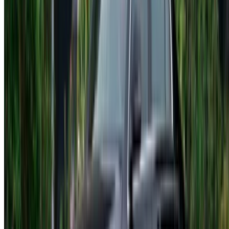
info@oneclickdrive.com
/ الشركات
sales@oneclickdrive.com
هل لديك سيارات ترغب في تأجيرها أو بيعها؟
تواصل مع آلاف العملاء المحتملين كل يوم
اعرض سياراتك
خيارات دفع مرنة ومباشرة لشريكك