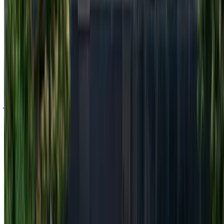
في الإمارات.يتولى شركاء تأجير السيارات لدينا تحديث مخزون
سياراتها في OneClickDrive لحظة بلحظة، ولذلك ستظهر لك دائمًا
أحدث الأسعار. كل ما عليك فعله تصفح السيارات والتصفية ووضع
قائمة مختصرة والتواصل مع شركة تأجير السيارة مباشرة. اذكر أنك
رأيت إعلانها على موقع OneClickDrive.com، للحصول على أفضل
سعر. كن مطمئنًا من حصولك على أفضل عروض تأجير السيارات
بسهولة.
ملاحظة:
تحديث القوائم المذكورة أعلاه، بما في ذلك الأسعار شركة
تأجير السيارات ففي حال لم تتوفر السيارة بالسعر المذكور
(باستثناء ضريبة القيمة المضافة)، الرجاء
إبلاغنا
وسنعود إليك ببديل
أفضل. نتمنى لك تجربة تأجير ممتعة!
إخلاء مسؤولية:
باستخدام هذا الموقع، فإنك توافق على الشروط والأحكام وسياسة
الخصوصية الخاصة بنا وتُخلي مسؤولية OneClickDrive.com عن
أي معلومات غير دقيقة مُقدمة من شركات تأجير السيارات أو منا.
×
كلمة المرور لمرة واحدة غير صحيحة