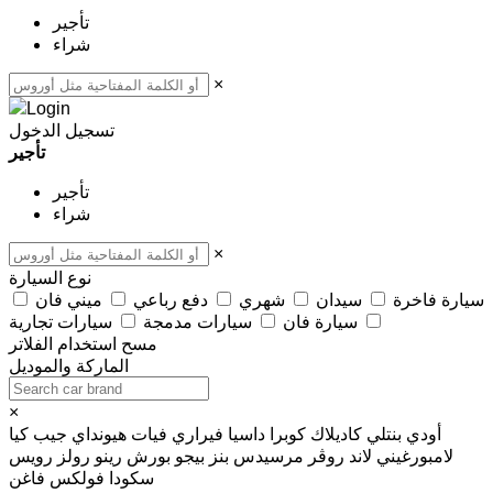
تأجير
شراء
×
تسجيل الدخول
تأجير
تأجير
شراء
×
نوع السيارة
سيارة فاخرة
سيدان
شهري
دفع رباعي
ميني فان
سيارة فان
سيارات مدمجة
سيارات تجارية
مسح
استخدام الفلاتر
الماركة والموديل
×
أودي
بنتلي
كاديلاك
كوبرا
داسيا
فيراري
فيات
هيونداي
جيب
كيا
لامبورغيني
لاند روڤر
مرسيدس بنز
بيجو
بورش
رينو
رولز رويس
سكودا
فولكس فاغن