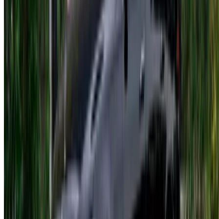
الدار البيضاء، الواحة، طريق النواصر، الدار البيضاء 20000، المغرب
©OneClickDrive 2026.
جميع الحقوق محفوظة
تابعنا على:
Chinese
Español
Türkçe
русский
Dutch
Français
‏العربية‏
English
Italian
German
إغلاق
X
عُلم، شكرًا لك!