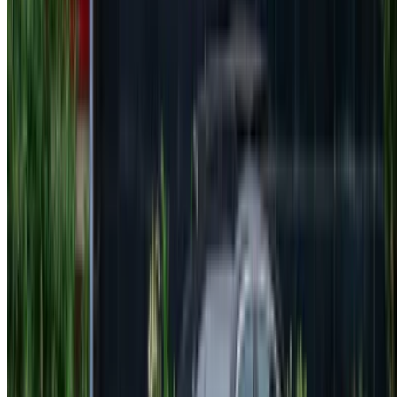
استمر
Or
لا يوجد لديك حساب؟
الاشتراك
يوجد حساب بالفعل?
تسجيل الدخول
منصتك الشاملة لاستكشاف أفضل عروض تأجير السيارات
والسيارات المستعملة في جميع أنحاء المغرب. من الخيارات
الاقتصادية إلى السيارات الفاخرة، ابحث عن السيارة المثالية
لرحلتك. يساعدك OneClickDrive في العثور على مكاتب محلية
موثوقة، لضمان تجربة قيادة سلسة وخالية من المتاعب.
هل لديك سيارات ترغب في تأجيرها أو بيعها؟
تواصل مع آلاف العملاء المحتملين كل يوم
اعرض سياراتك