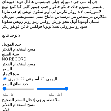
جي إم سي
جي دبليو إم
جيلي
جينيسيس
هافال
هوندا
هيونداي
إنفينيتي
إيسوزو
جاك
جايكو
جاغوار
جيب
جيتور
كايي
كيا
كينغ لونغ
لامبورغيني
لاند روڤر
لكزس
لي أوتو
لينكون
لوتس
إم جي
مازدا
مكلارين
مرسيدس بنز
مرسيدس مايباخ
ميني
ميتسوبيشي
مورغان
نيسان
أومودا
أوبل
بيجو
بورش
روكس
رينو
رولز رويس
سكودا
سوبارو
سوزوكي
تسلا
تويوتا
فولكس فاغن
فولفو
زيكر
لا توجد نتائج.
حدد الموديل
مسح
استخدام الفلاتر
سنة الصنع
NO RECORD
مسح
استخدام الفلاتر
السعر
مدة الإيجار
اليومي
أسبوعي
شهري
حدد نطاق السعر
ملاحظة: يرجى إدخال السعر الصحيح
مسح
استخدام الفلاتر
فلاتر