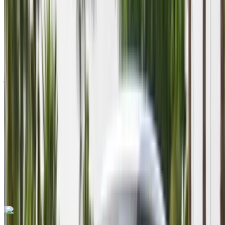
2024
Euro
دفع رباعي
ديزل
درهم مغربي 750
/ يوم
كيلومتر
درهم مغربي 18,600
/ الشهر
4,500 كيلومتر
التأمين مشمول
ناقل حركة أوتوماتيكي
توصيل مجاني
Agadir International Airport
Agadir International Airport
مكالمة
+212708889994
الواتساب
اكتشف المزيد
هل تعجبك السيارة المعروضة؟