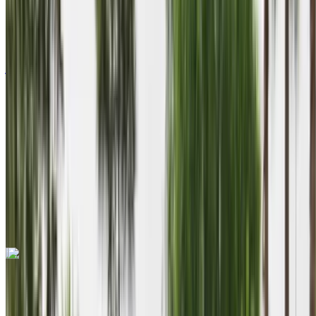
بنزين
درهم مغربي 2600
/ يوم
كيلومتر
درهم مغربي 70,200
/ الشهر
6,000 كيلومتر
التأمين مشمول
ناقل حركة أوتوماتيكي
توصيل مجاني
Agadir Airport
Agadir Airport
مكالمة
+212708889994
الواتساب
اكتشف المزيد
هل تعجبك السيارة المعروضة؟
سكودا كاروك 2024
سيارة دفع رباعي لون أسود، 5
مقاعد، فاخرة، واسعة، سيارة عائلية، رحلة مميزة