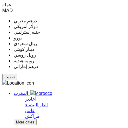
عملة
MAD
درهم مغربي
دولار أمريكي
جنيه إسترليني
يورو
ريال سعودي
دينار كويتي
روبل روسي
روبية هندية
درهم إماراتي
المغرب
أغادير
الدار البيضاء
فاس
مراكش
More cities