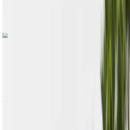
Agadir International Airport
مكالمة
+212708889994
الواتساب
اكتشف المزيد
هل تعجبك السيارة المعروضة؟
فولكس فاغن غولف 2024
2024
Euro
هاتشباك
ديزل
درهم مغربي 1100
/ يوم
كيلومتر
درهم مغربي 27,000
/ الشهر
6,000 كيلومتر
التأمين مشمول
ناقل حركة أوتوماتيكي
توصيل مجاني