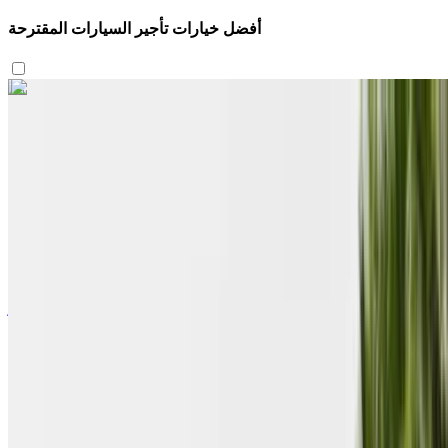
أفضل خيارات تأجير السيارات المقترحة
اكتشف المزيد
هل تعجبك السيارة المعروضة؟
لاند روڤر رينج روفر إيفوك 2023
2023
Euro
كروس أوفر
ديزل
درهم مغربي 1300
/ يوم
كيلومتر
درهم مغربي 35,100
/ الشهر
4,500 كيلومتر
التأمين مشمول
ناقل حركة أوتوماتيكي
توصيل مجاني
Agadir International Airport