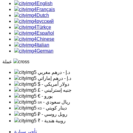
English
Français
Dutch
русский
Türkçe
Español
Chinese
Italian
German
عملة
د.إ
- درهم مغربي
د.إ
- درهم إماراتي
- دولار أمريكي
$
- جنيه إسترليني
£
- يورو
€
- ريال سعودي
SR
- دينار كويتي
KD
- روبل روسي
₽
- روبية هندية
₹
تأجير سيارة