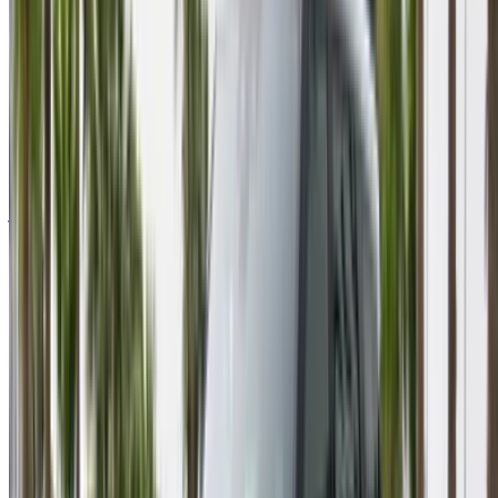
هيونداي كريتا 5 مقاعد 2023
2023
Euro
كروس أوفر
ديزل
درهم مغربي 600
/ يوم
كيلومتر
درهم مغربي 15,000
/ الشهر
6,000 كيلومتر
التأمين مشمول
ناقل حركة أوتوماتيكي
توصيل مجاني
Agadir International Airport
Agadir International Airport
مكالمة
+212708889994
الواتساب