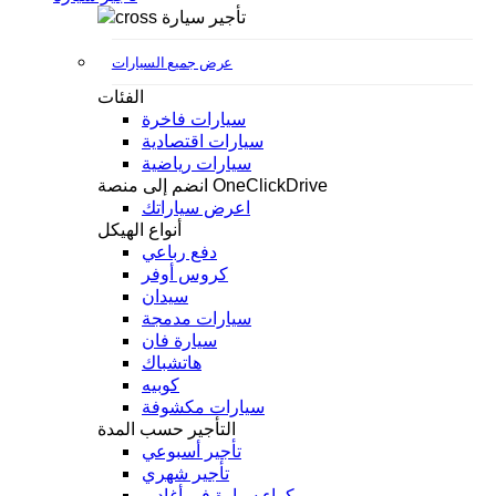
تأجير سيارة
عرض جميع السيارات
الفئات
سيارات فاخرة
سيارات اقتصادية
سيارات رياضية
انضم إلى منصة OneClickDrive
اعرض سياراتك
أنواع الهيكل
دفع رباعي
كروس أوفر
سيدان
سيارات مدمجة
سيارة فان
هاتشباك
كوبيه
سيارات مكشوفة
التأجير حسب المدة
تأجير أسبوعي
تأجير شهري
كراء سيارة في أغادير