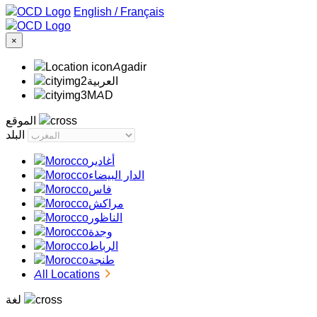
/
Français
×
Agadir
‏العربية‏
MAD
الموقع
البلد
أغادير
الدار البيضاء
فاس
مراكش
الناظور
وجدة
الرباط
طنجة
All Locations
لغة