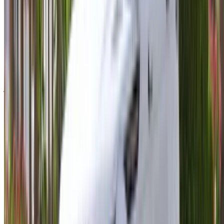
سجّل الدخول للوصول إلى سياراتك المفضلة,
وتتبع العروض والحجز بشكل أسرع.
استمر
أو
لا يوجد لديك حساب؟
الاشتراك
هل لديك حساب بالفعل؟
تسجيل الدخول
×
كلمة المرور لمرة واحدة غير صحيحة
انشئ حسابًا واحصل على عرض أفضل.
Log In. Take the Wheel.