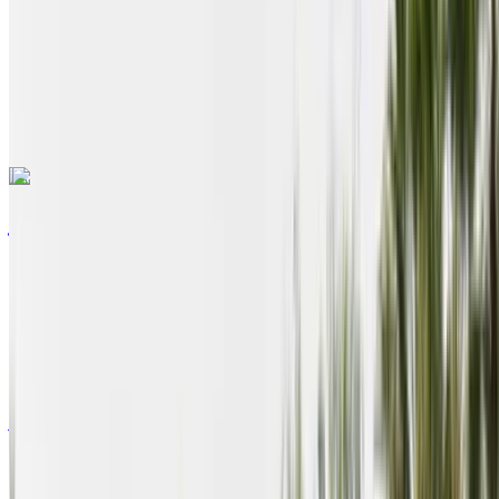
Agadir International Airport
Agadir International Airport
مكالمة
+212708889994
الواتساب
اكتشف المزيد
هل تعجبك السيارة المعروضة؟
مرسيدس بنز V كلاس 2023
2023
Euro
سيارة فان
ديزل
درهم مغربي 3250
/ يوم
كيلومتر
درهم مغربي 78,000
/ الشهر
6,000 كيلومتر
التأمين مشمول