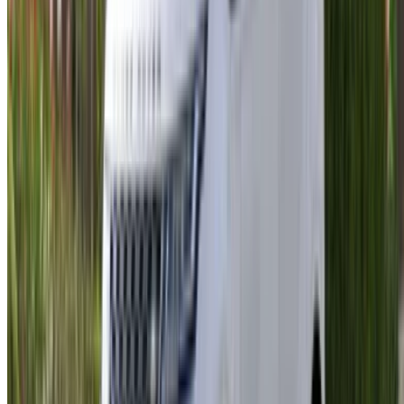
استمر
Or
لا يوجد لديك حساب؟
الاشتراك
يوجد حساب بالفعل?
تسجيل الدخول
منصتك الشاملة لاستكشاف أفضل عروض تأجير السيارات
والسيارات المستعملة في جميع أنحاء المغرب. من الخيارات
الاقتصادية إلى السيارات الفاخرة، ابحث عن السيارة المثالية
لرحلتك. يساعدك OneClickDrive في العثور على مكاتب محلية
موثوقة، لضمان تجربة قيادة سلسة وخالية من المتاعب.
هل لديك سيارات ترغب في تأجيرها أو بيعها؟
تواصل مع آلاف العملاء المحتملين كل يوم
اعرض سياراتك