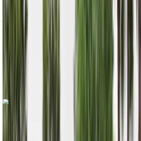
درهم مغربي 390
/ يوم
كيلومتر
درهم مغربي 9000
/ الشهر
6,000 كيلومتر
التأمين مشمول
ناقل حركة يدوي
توصيل مجاني
Agadir International Airport
Agadir International Airport
مكالمة
+212708889994
الواتساب
اكتشف المزيد
هل تعجبك السيارة المعروضة؟
بورش ماكان 2023
2023
Euro
دفع رباعي