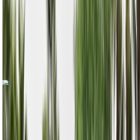
درهم مغربي 13,800
/ الشهر
6,000 كيلومتر
التأمين مشمول
ناقل حركة أوتوماتيكي
توصيل مجاني
Agadir International Airport
Agadir International Airport
مكالمة
+212708889994
الواتساب
اكتشف المزيد
هل تعجبك السيارة المعروضة؟
داسيا لوغان 2023
سيارة سيدان لون أسود، 5 مقاعد،
أنيقة، قيادة هادئة، عملية، أسعار مناسبة
2023
Euro
سيدان
ديزل