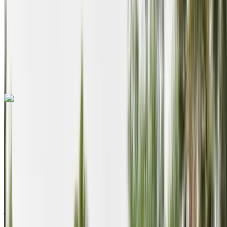
ناقل حركة أوتوماتيكي
توصيل مجاني
Agadir Airport
Agadir Airport
مكالمة
+212708889994
الواتساب
اكتشف المزيد
هل تعجبك السيارة المعروضة؟
داسيا داستر 2024
2024
Euro
كروس أوفر
ديزل
درهم مغربي 550
/ يوم
كيلومتر
درهم مغربي 12,000
/ الشهر
6,000 كيلومتر