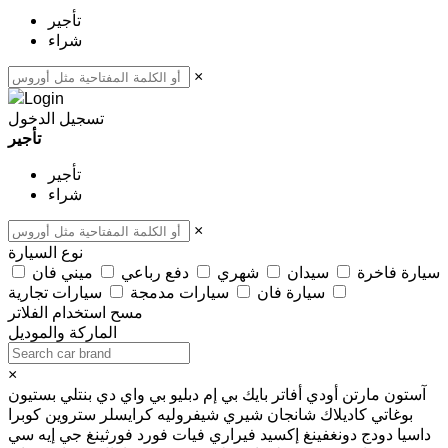
تأجير
شراء
×
تسجيل الدخول
تأجير
تأجير
شراء
×
نوع السيارة
سيارة فاخرة
سيدان
شهري
دفع رباعي
ميني فان
سيارة فان
سيارات مدمجة
سيارات تجارية
مسح
استخدام الفلاتر
الماركة والموديل
×
آستون مارتن
أودي
أفاتر
بايك
بي إم دبليو
بي واي دي
بنتلي
بستيون
بوغاتي
كاديلاك
شانجان
شيري
شيفروليه
كرايسلر
ستروين
كوبرا
داسيا
دودج
دونغفينغ
إكسيد
فيراري
فيات
فورد
فورثينغ
جي إيه سي