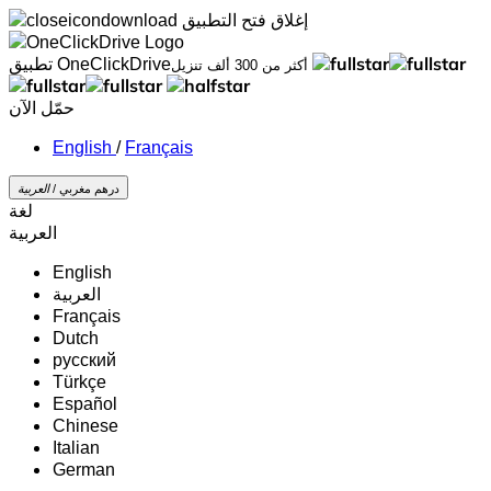
إغلاق
فتح التطبيق
تطبيق OneClickDrive
أكثر من 300 ألف تنزيل
حمّل الآن
/
Français
درهم مغربي /
‏العربية‏
لغة
‏العربية‏
English
‏العربية‏
Français
Dutch
русский
Türkçe
Español
Chinese
Italian
German