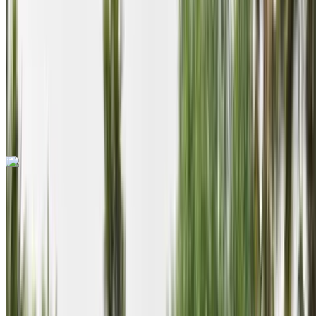
التأمين مشمول
ناقل حركة أوتوماتيكي
توصيل مجاني
Agadir International Airport
Agadir International Airport
مكالمة
+212708889994
الواتساب
اكتشف المزيد
هل تعجبك السيارة المعروضة؟
هيونداي أكسنت 2024
2024
Euro
سيارات اقتصادية
بنزين
درهم مغربي 570
/ يوم
كيلومتر