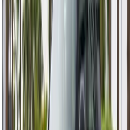
احفظ السيارات. تتبع الأسعار. احجز أسرع.
إنشاء حساب
طريقة الحصول على أفضل عرض
Compare offers from multiple rent a car companies in
the المغرب, قم بالتصفية حسب موقعك وميزانيتك
ومتطلباتك.
حدد أولوياتك كالآتي: مواصفات السيارة، حد الأميال، التأمين
المشمول، مزايا السيارة وما إلى ذلك.
ضع قائمة مختصرة بأفضل العروض من شركة تأجير السيارة
وتواصل معها مباشرة عبر الهاتف أو الواتساب أو اطلب إعادة
الاتصال.
احرص على طلب صور السيارة الحقيقية ومواصفاتها قبل
الاتفاق على العرض.
احجز مباشرة بدون زيادة على الأسعار.
خض تجربة الاستئجار والقيادة الذاتية على متن سيارة مرسيدس بنز
ج سيدان في أغادير, المغرب. تتضمن الموديلات المختلفة من ج
المتاحة للاستئجار. فيما يلي قائمة بالعروض المباشرة بأسعار يومية
وأسبوعية وشهرية من شركات التأجير مباشرة. بدون عمولة أو
رسوم حجز. الاستلام من الفرع مجانًا من . للتأكد من توفر السيارة