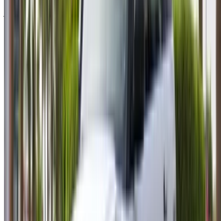
وتوصيلها إلى موقعك أو أغادير المطار بالتاريخ والموعد المفضل،
يُرجى الاستفسار من شركة التأجير. تواصل معها عبر الهاتف أو
الواتساب أو اطلب معاودة الاتصال بك.
مرحبًا بك في OneClickDrive.ma - المغرب سوق السيارات الأكبر
في الإمارات.يتولى شركاء تأجير السيارات لدينا تحديث مخزون
سياراتها في OneClickDrive لحظة بلحظة، ولذلك ستظهر لك دائمًا
أحدث الأسعار. كل ما عليك فعله تصفح السيارات والتصفية ووضع
قائمة مختصرة والتواصل مع شركة تأجير السيارة مباشرة. اذكر أنك
رأيت إعلانها على موقع OneClickDrive.com، للحصول على أفضل
سعر. كن مطمئنًا من حصولك على أفضل عروض تأجير السيارات
بسهولة.
إخلاء مسؤولية:
باستخدام هذا الموقع، فإنك توافق على الشروط والأحكام وسياسة
الخصوصية الخاصة بنا وتُخلي مسؤولية OneClickDrive.com عن
أي معلومات غير دقيقة مُقدمة من شركات تأجير السيارات أو منا.
×
كلمة المرور لمرة واحدة غير صحيحة