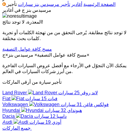
الصفحة الرئيسية
أغادير
تأجير مرسيدس بنز سيارات
تأجير
مرسيدس بنز ج في أغادير
لا توجد نتائج!
المعذرة،
لا توجد نتائج مطابقة. يُرجى التحقق من من تهجئة الكلمات أو تجربة
كلمات بحث مختلفة.
مسح كافة عوامل التصفية
×
مسح كافة عوامل التصفية
×
مرسيدس بنز
×
ج
يمكنك الآن التجوّل في الأرجاء مع أفضل عروض السيارات الفاخرة
من أبرز شركات السيارات في العالم.
تأجير سيارة من أرقى الماركات
لاند روڤر
25 سيارات
Land Rover
فيات
15 سيارات
Fiat
فولكس فاغن
31 سيارات
Volkswagen
هيونداي
32 سيارات
Hyundai
داسيا
12 سيارات
Dacia
أودي
19 سيارات
Audi
جميع الماركات