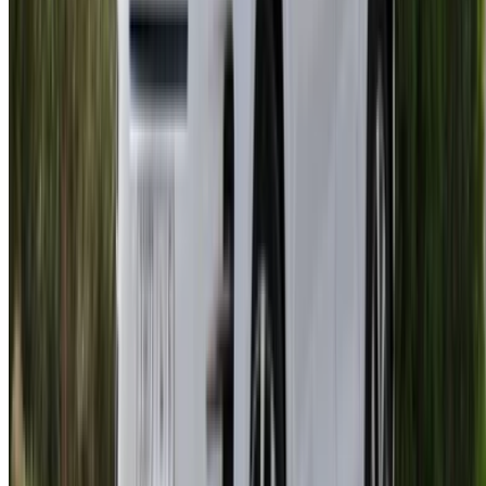
info@oneclickdrive.com
/ الشركات
sales@oneclickdrive.com
هل لديك سيارات ترغب في تأجيرها أو بيعها؟
تواصل مع آلاف العملاء المحتملين كل يوم
اعرض سياراتك
خيارات دفع مرنة ومباشرة لشريكك