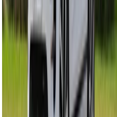
الدار البيضاء، الواحة، طريق النواصر، الدار البيضاء 20000، المغرب
©OneClickDrive 2026.
جميع الحقوق محفوظة
تابعنا على:
Chinese
Español
Türkçe
русский
Dutch
Français
‏العربية‏
English
Italian
German
إغلاق
X
عُلم، شكرًا لك!