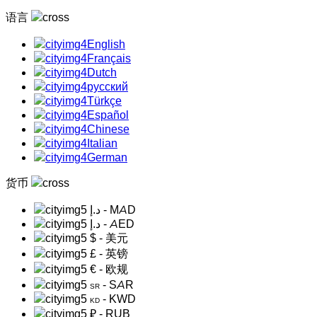
语言
English
Français
Dutch
русский
Türkçe
Español
Chinese
Italian
German
货币
د.إ
- MAD
د.إ
- AED
$
- 美元
£
- 英镑
€
- 欧规
- SAR
SR
- KWD
KD
₽
- RUB