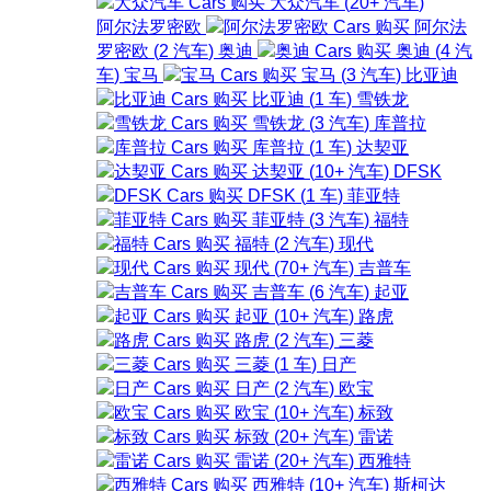
大众汽车
(
20+
汽车
)
阿尔法罗密欧
阿尔法
罗密欧
(
2
汽车
)
奥迪
奥迪
(
4
汽
车
)
宝马
宝马
(
3
汽车
)
比亚迪
比亚迪
(
1
车
)
雪铁龙
雪铁龙
(
3
汽车
)
库普拉
库普拉
(
1
车
)
达契亚
达契亚
(
10+
汽车
)
DFSK
DFSK
(
1
车
)
菲亚特
菲亚特
(
3
汽车
)
福特
福特
(
2
汽车
)
现代
现代
(
70+
汽车
)
吉普车
吉普车
(
6
汽车
)
起亚
起亚
(
10+
汽车
)
路虎
路虎
(
2
汽车
)
三菱
三菱
(
1
车
)
日产
日产
(
2
汽车
)
欧宝
欧宝
(
10+
汽车
)
标致
标致
(
20+
汽车
)
雷诺
雷诺
(
20+
汽车
)
西雅特
西雅特
(
10+
汽车
)
斯柯达