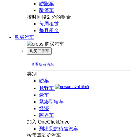
轿跑车
敞篷车
按时间段划分的租金
每周租赁
每月租金
购买汽车
购买汽车
购买二手车
查看所有汽车
类别
轿车
新的
越野车
豪车
紧凑型轿车
经济
跨界车
加入 OneClickDrive
列出您的待售汽车
按预算浏览汽车