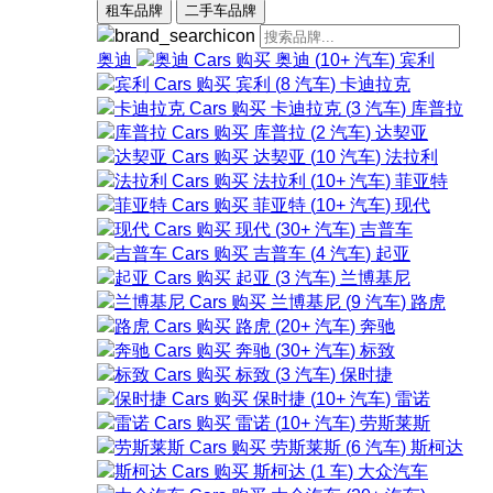
租车品牌
二手车品牌
奥迪
奥迪
(
10+
汽车
)
宾利
宾利
(
8
汽车
)
卡迪拉克
卡迪拉克
(
3
汽车
)
库普拉
库普拉
(
2
汽车
)
达契亚
达契亚
(
10
汽车
)
法拉利
法拉利
(
10+
汽车
)
菲亚特
菲亚特
(
10+
汽车
)
现代
现代
(
30+
汽车
)
吉普车
吉普车
(
4
汽车
)
起亚
起亚
(
3
汽车
)
兰博基尼
兰博基尼
(
9
汽车
)
路虎
路虎
(
20+
汽车
)
奔驰
奔驰
(
30+
汽车
)
标致
标致
(
3
汽车
)
保时捷
保时捷
(
10+
汽车
)
雷诺
雷诺
(
10+
汽车
)
劳斯莱斯
劳斯莱斯
(
6
汽车
)
斯柯达
斯柯达
(
1
车
)
大众汽车