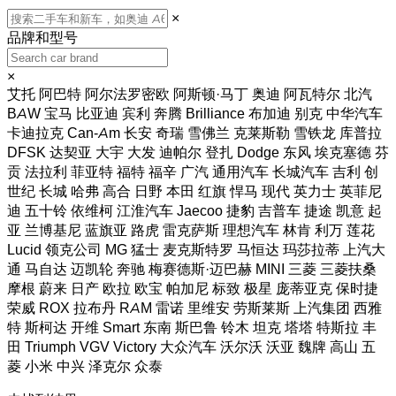
×
品牌和型号
×
艾托
阿巴特
阿尔法罗密欧
阿斯顿·马丁
奥迪
阿瓦特尔
北汽
BAW
宝马
比亚迪
宾利
奔腾
Brilliance
布加迪
别克
中华汽车
卡迪拉克
Can-Am
长安
奇瑞
雪佛兰
克莱斯勒
雪铁龙
库普拉
DFSK
达契亚
大宇
大发
迪帕尔
登扎
Dodge
东风
埃克塞德
芬
贡
法拉利
菲亚特
福特
福辛
广汽
通用汽车
长城汽车
吉利
创
世纪
长城
哈弗
高合
日野
本田
红旗
悍马
现代
英力士
英菲尼
迪
五十铃
依维柯
江淮汽车
Jaecoo
捷豹
吉普车
捷途
凯意
起
亚
兰博基尼
蓝旗亚
路虎
雷克萨斯
理想汽车
林肯
利万
莲花
Lucid
领克公司
MG
猛士
麦克斯特罗
马恒达
玛莎拉蒂
上汽大
通
马自达
迈凯轮
奔驰
梅赛德斯·迈巴赫
MINI
三菱
三菱扶桑
摩根
蔚来
日产
欧拉
欧宝
帕加尼
标致
极星
庞蒂亚克
保时捷
荣威
ROX
拉布丹
RAM
雷诺
里维安
劳斯莱斯
上汽集团
西雅
特
斯柯达
开维
Smart
东南
斯巴鲁
铃木
坦克
塔塔
特斯拉
丰
田
Triumph
VGV
Victory
大众汽车
沃尔沃
沃亚
魏牌 高山
五
菱
小米
中兴
泽克尔
众泰