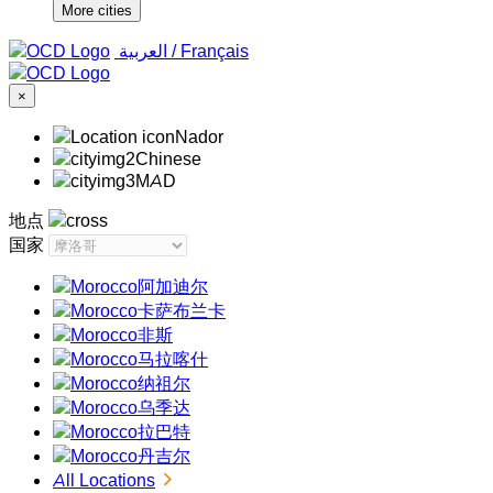
More cities
‏العربية ‏
/
Français
×
Nador
Chinese
MAD
地点
国家
阿加迪尔
卡萨布兰卡
非斯
马拉喀什
纳祖尔
乌季达
拉巴特
丹吉尔
All Locations