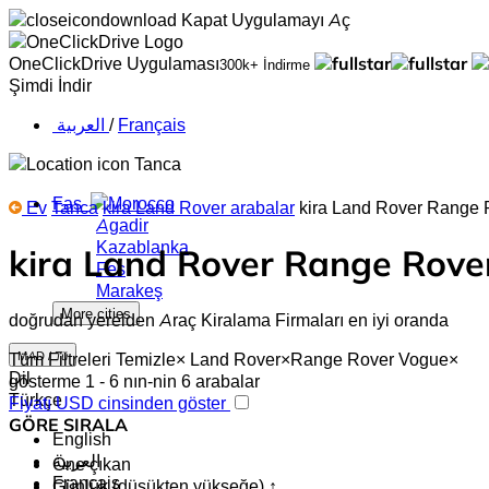
Kapat
Uygulamayı Aç
OneClickDrive Uygulaması
300k+ İndirme
Şimdi İndir
‏العربية ‏
/
Français
Tanca
Fas
Ev
Tanca
kira Land Rover arabalar
kira Land Rover Range 
Agadir
Kazablanka
kira Land Rover Range Rove
Fes
Marakeş
More cities
doğrudan yerelden Araç Kiralama Firmaları en iyi oranda
Tüm Filtreleri Temizle
×
Land Rover
×
Range Rover Vogue
×
MAD /
Tü
Dil
gösterme 1 - 6 nın-nin 6 arabalar
Türkçe
Fiyatı USD cinsinden göster
GÖRE SIRALA
English
‏العربية‏
Öne çıkan
Français
Günlük (düşükten yükseğe) ↑