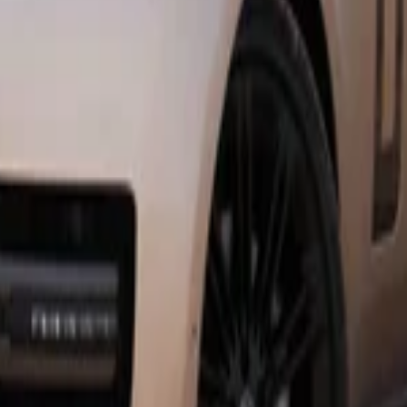
ier Uluslararası Havalimanı, Tanca
Tangier Ulusla
ntley
Bentley
(
8
arabalar
)
Cadillac
Dacia
(
10+
arabalar
)
Ferrari
Hyundai
(
30+
arabalar
)
Jaguar
Jag
Lamborghini
(
9
arabalar
)
Land R
ercedes Benz
(
30+
arabalar
)
Peugeot
Renault
(
10+
arabalar
)
Rolls Royce
gen
Volkswagen
(
30+
arabalar
)
omeo
(
2
arabalar
)
Audi
Audi
(
4
arabalar
)
Changan
(
2
arabalar
)
Citroen
Dacia
(
20+
arabalar
)
DFSK
lar
)
Hyundai
Hyundai
(
90+
arabalar
)
n yapın.
r
Land Rover
(
2
arabalar
)
Merced
tsubishi
(
1
araba
)
Nissan
Nissan
(
3
ara
rabalar
)
Renault
Renault
(
30+
arabala
Toyota
(
5
arabalar
)
Volkswagen
 Fas, bulunduğunuz yere, bütçenize ve gereksiniminize göre filtr
 sigorta dahil, araba özellikleri vb.
eye alın ve telefon, WhatsApp aracılığıyla doğrudan iletişime geç
 ve özelliklerini sormayı unutmayın.