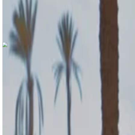
Sigorta dahil
Otomatik Şanzıman
Ücretsiz teslimat
Fas
Tang
Agadir
Whatsapp
Kazablanka
Fes
İlgini çekti mi?
Daha fazlasını bul
Marakeş
More cities
Land Rover Range Rover Vogue 2024
‏العربية ‏
/
Français
Tangier Uluslararası Havalimanı, Tanca
Tangier U
×
2024
Euro
Tangier
lüks
Türkçe
Dizel
MAD
MAD 7470
/ gün
yer
Sınırsız
Ülke
MAD 172,500
/ ay
6000 km
Agadir