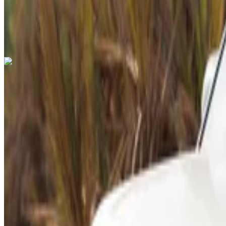
Otomatik Şanzıman
Kompakt
Ücretsiz teslimat
kamyonet
Hatchback
Tang
Coupe
Whatsapp
Cabrio
Hibrit
Döneme Göre Kiralama
Land Rover Range Rover Vogue 2024
Haftalık kiralama
Aylık Kiralamalar
Tangier Uluslararası Havalimanı, Tanca
Tangier U
Araba Kiralama Tanca Havalimanı
Araba Satın Al
2024
Araba Satın Al
Euro
İkinci El Araç Satın Al
lüks
Kategoriler
Dizel
Sedan
MAD 7100
/ gün
YENİ
SUV
Sınırsız
Lüks arabalar
MAD 175,500
/ ay
Küçük Otomobiller
6000 km
ekonomi
Crossover
Sigorta dahil
OneClickDrive'a Katılın
Otomatik Şanzıman
Satılık Araçlarınızı Listeleyin