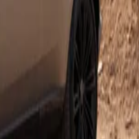
rarası Havalimanı, Tanca
Ara
+212708889994
Cadillac
(
3
arabalar
)
Cupra
Ferrari
(
10+
arabalar
)
Fiat
uar
(
1
araba
)
Jeep
Jeep
(
5
arabalar
)
Kia
over
Land Rover
(
20+
arabalar
)
Peugeot
(
4
arabalar
)
Porsche
Rolls Royce
(
6
arabalar
)
Skoda
BMW
BMW
(
3
arabalar
)
BYD
Citroen
(
4
arabalar
)
Cupra
DFSK
(
1
araba
)
Fiat
Fiat
(
5
Jeep
Jeep
(
6
arabalar
)
Kia
es Benz
Mercedes Benz
(
2
balar
)
Opel
Opel
(
20+
arabalar
)
r
)
Seat
Seat
(
10+
arabalar
)
Skoda
Volkswagen
(
7
arabalar
)
Volvo
eleyin.
in veya geri arama isteğinde bulunun.