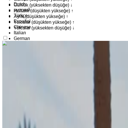
Dutch
Günlük (yüksekten düşüğe) ↓
русский
Haftalık (düşükten yükseğe) ↑
Türkçe
Aylık (düşükten yükseğe) ↑
Español
Yolcular (düşükten yükseğe) ↑
Chinese
Yolcular (yüksekten düşüğe) ↓
Italian
German
İlgini çekti mi?
Daha fazlasını bul
Para birimi
MAD
Land Rover Range Rover Vogue 2024
MAD
Tangier Uluslararası Havalimanı, Tanca
Tangier U
USD
İngiliz Poundu
2024
avro
Euro
SAR
lüks
KWD
Dizel
RUB
INR
MAD 7150
/ gün
AED
Sınırsız
MAD 175,500
/ ay
6000 km