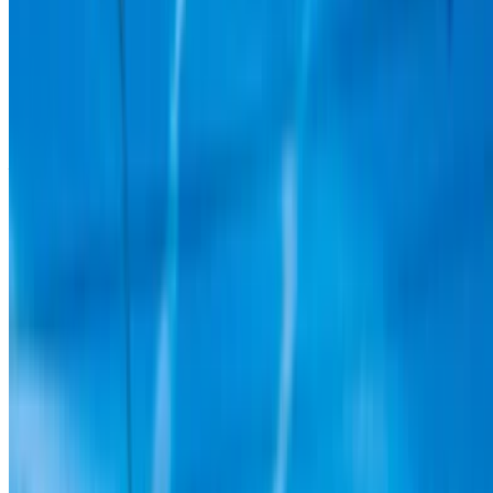
Günlük
Haftalık
Aylık
Hyundai Bayon (Siyah),
MAD
MAD
MAD
2024
750
4,900
12,360
Kirala ve kendini sür A Hyundai Bayon SUV içinde Tanca,
Fas. Dahil çeşitli modeller 2024 nın-nin Bayon kiralanabilir.
Aşağıda listelenenler doğrudan tedarikçi firmalardan günlük,
haftalık ve aylık oranlarla canlı tekliflerdir. Sıfır komisyon veya
rezervasyon ücreti ödeyin. Şube alma işlemi ücretsizdir.
Tangier Uluslararası Havalimanı. Bulunduğunuz yerdeki
kullanılabilirlik ve teslimat için veya Tanca tercih ettiğiniz
tarih ve saatte tedarikçi ile görüşün. Onlarla telefon,
WhatsApp aracılığıyla iletişime geçin veya geri arama
isteyin.
OneClickDrive.ma'ya Hoş Geldiniz - Fas 'in en büyük
otomobil pazarı.İş ortağı araç kiralama ortaklarımız,
OneClickDrive için stoklarını gerçek zamanlı olarak
günceller, böylece her zaman en son fiyatları görürsünüz.
Doğrudan araç kiralama sağlayıcısına göz atın, filtreleyin,
kısa listeye girin ve kiralayın. En iyi oranı elde etmek için
reklamlarını OneClickDrive.com'da gördüğünüzü belirtin. En