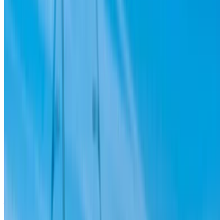
Devam et
Or
Hesabınız yok mu?
Kaydolun
Zaten bir hesabınız var?
Giriş Yap
Fas genelinde araç kiralama ve ikinci el araçlarda en iyi
fırsatları keşfetmek için tek durak platformunuz. Bütçe dostu
seçeneklerden lüks sürüşlere kadar, yolculuğunuz için doğru
aracı bulun. OneClickDrive sizi güvenilir yerel tedarikçilerle
eşleştirmeye yardımcı olur, böylece sorunsuz ve stressiz bir
deneyimin keyfini çıkarabilirsiniz.
Kiralayacak veya satacak arabanız mı var?
Her gün binlerce kişiye ulaşın.
Arabalarınızı listeleyin
Ortağınıza doğrudan ödeme yapmanın esnek yolları