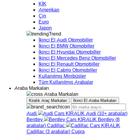
KİK
Amerikan
Çin
Euro
Japon
Trend
İkinci El Audi Otomobiller
İkinci El BMW Otomobiller
İkinci El Hyundai Otomobiller
İkinci El Mercedes Benz Otomobiller
İkinci El Renault Otomobiller
İkinci El Cabrio Otomobiller
Kullanılmış Minibüsler
Tüm Kullanılmış Arabalar
Araba Markaları
Araba Markaları
Kiralık Araç Markaları
İkinci El Araba Markaları
Audi
Audi
(
10+
arabalar
)
Bentley
Bentley
(
8
arabalar
)
Cadillac
Cadillac
(
3
arabalar
)
Cupra