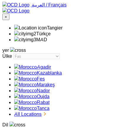
‏العربية ‏
/
Français
×
Tangier
Türkçe
MAD
yer
Ülke
Agadir
Kazablanka
Fes
Marakeş
Nador
Oujda
Rabat
Tanca
All Locations
Dil