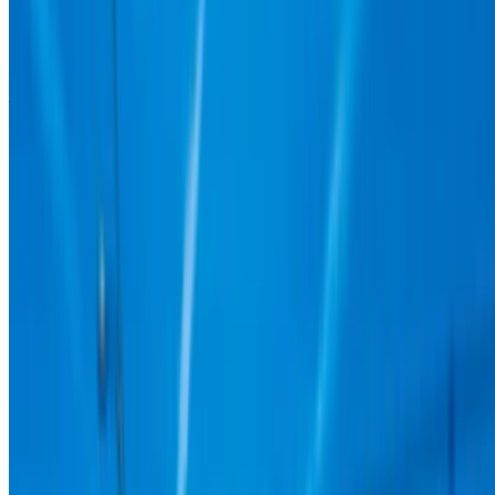
Tüm Araçlara Gözat
Arabaları kaydedin. Fiyatları takip edin. Daha hızlı
rezervasyon yapın.
Hesap Oluştur
Best Deal nasıl edinilir
Compare offers from multiple rent a car companies in
the Fas, bulunduğunuz yere, bütçenize ve
gereksiniminize göre filtreleyin.
Tercihlerinizle daraltın: araba özellikleri, kilometre sınırı,
sigorta dahil, araba özellikleri vb.
Araç kiralama sağlayıcısının en iyi tekliflerini kısa
listeye alın ve telefon, WhatsApp aracılığıyla doğrudan
iletişime geçin veya geri arama isteğinde bulunun.
Anlaşmayı sonlandırmadan önce aracın gerçek
resimlerini ve özelliklerini sormayı unutmayın.
Doğrudan, işaretleme olmadan kitap!
Hyundai Bayon araba araba kira fiyatı Tanca