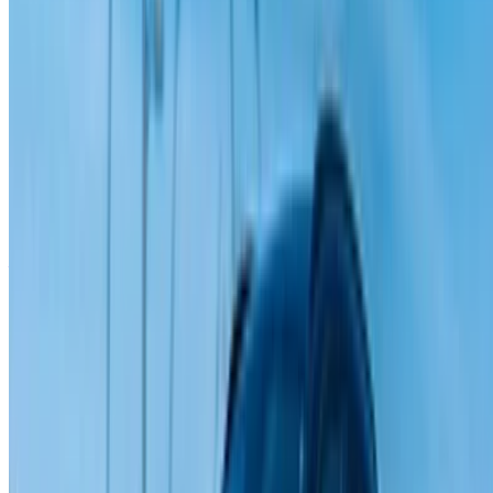
info@oneclickdrive.com
/ İş Dünyası
sales@oneclickdrive.com
Kiralayacak veya satacak arabanız mı var?
Her gün binlerce kişiye ulaşın.
Arabalarınızı listeleyin
Ortağınıza doğrudan ödeme yapmanın esnek yolları