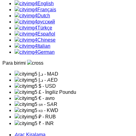
English
Français
Dutch
русский
Türkçe
Español
Chinese
Italian
German
Para birimi
د.إ
- MAD
د.إ
- AED
$
- USD
£
- İngiliz Poundu
€
- avro
- SAR
SR
- KWD
KD
₽
- RUB
₹
- INR
Araç Kiralama