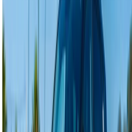
Tangier Ibn Battouta Airport, Tangier, Morocco
©OneClickDrive 2026.
Tüm hakları saklıdır
Bizi takip edin:
English
‏العربية‏
Français
Dutch
русский
Türkçe
Español
Chinese
Italian
German
X
Kapat
Anlaşıldı!