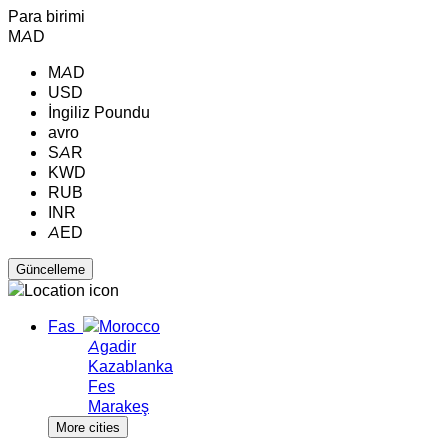
Para birimi
MAD
MAD
USD
İngiliz Poundu
avro
SAR
KWD
RUB
INR
AED
Fas
Agadir
Kazablanka
Fes
Marakeş
More cities