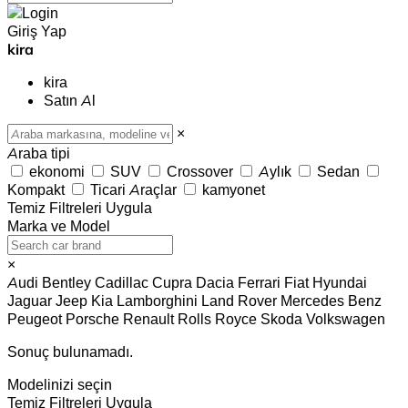
Giriş Yap
kira
kira
Satın Al
×
Araba tipi
ekonomi
SUV
Crossover
Aylık
Sedan
Kompakt
Ticari Araçlar
kamyonet
Temiz
Filtreleri Uygula
Marka ve Model
×
Audi
Bentley
Cadillac
Cupra
Dacia
Ferrari
Fiat
Hyundai
Jaguar
Jeep
Kia
Lamborghini
Land Rover
Mercedes Benz
Peugeot
Porsche
Renault
Rolls Royce
Skoda
Volkswagen
Sonuç bulunamadı.
Modelinizi seçin
Temiz
Filtreleri Uygula