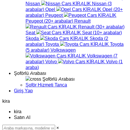
Nissan
Nissan
(
3
arabalar
)
Opel
Opel
(
20+
arabalar
)
Peugeot
Peugeot
(
20+
arabalar
)
Renault
Renault
(
30+
arabalar
)
Seat
Seat
(
10+
arabalar
)
Skoda
Skoda
(
2
arabalar
)
Toyota
Toyota
(
5
arabalar
)
Volkswagen
Volkswagen
(
7
arabalar
)
Volvo
Volvo
(
1
araba
)
Şoförlü Arabası
Şoförlü Arabası
Şoför Hizmeti Tanca
Giriş Yap
kira
kira
Satın Al
×