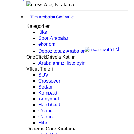
Araç Kiralama
Tüm Arabaları Görüntüle
Kategoriler
lüks
Spor Arabalar
ekonomi
YENİ
Depozitosuz Arabalar
OneClickDrive'a Katılın
Arabalarınızı listeleyin
Vücut Tipleri
SUV
Crossover
Sedan
Kompakt
kamyonet
Hatchback
Coupe
Cabrio
Hibrit
Döneme Göre Kiralama