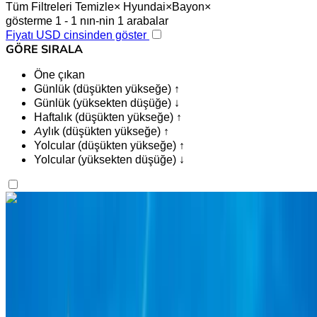
Tüm Filtreleri Temizle
×
Hyundai
×
Bayon
×
gösterme 1 - 1 nın-nin 1 arabalar
Fiyatı USD cinsinden göster
GÖRE SIRALA
Öne çıkan
Günlük (düşükten yükseğe) ↑
Günlük (yüksekten düşüğe) ↓
Haftalık (düşükten yükseğe) ↑
Aylık (düşükten yükseğe) ↑
Yolcular (düşükten yükseğe) ↑
Yolcular (yüksekten düşüğe) ↓
İlgini çekti mi?
Daha fazlasını bul
Hyundai Bayon 2024
Siyah SUV, 5 Koltuklu, Kompakt, Verimli, Şık, Çok Yönlü
Tangier Uluslararası Havalimanı, Tanca
Tangier
Uluslararası Havalimanı, Tanca