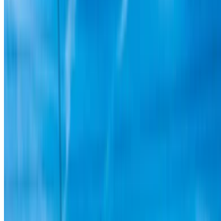
iyi kiralık araç tekliflerinin bir tık uzakta olduğundan emin
olun!
NOT:
Fiyatlar da dahil olmak üzere yukarıdaki listeler ilgili
kuruluşlar tarafından güncellenmektedir. araç ki̇ralama
şi̇rketi̇. Aracın belirtilen fiyattan (KDV hariç) temin
edilememesi durumunda, lütfen
bizi bilgilendirin
ve size en
iyi alternatifle geri döneceğiz. MutluKİRALAMA!
sorumluluk reddi:
Bu web sitesini kullanarak, Hüküm ve Koşullarımızı ve
Gizlilik Politikamızı kabul etmiş olursunuz ve
OneClickDrive.ma'yı araç kiralama şirketleri veya bizim
tarafımızdan sağlanan herhangi bir yanlış bilgiden muaf
tutarsınız.
×
Yanlış OTP