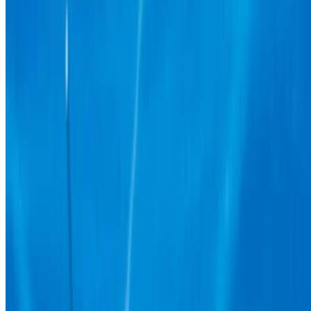
2024
Euro
SUV
Hibrit
MAD 750
/ gün
Sınırsız
MAD 12,360
/ mo.
4500 km
Sigorta dahil
Otomatik Şanzıman
Ücretsiz teslimat
Tangier Uluslararası
Havalimanı, Tanca
Tangier Uluslararası
Havalimanı, Tanca
Ara
+212708889994
Whatsapp
gösterme 1 - 1 nın-nin 1 arabalar
1
Daha Fazla Seçenek mi Arıyorsunuz?