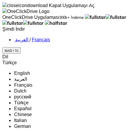
Kapat
Uygulamayı Aç
OneClickDrive Uygulaması
300k+ İndirme
Şimdi İndir
‏العربية ‏
/
Français
MAD /
Tü
Dil
Türkçe
English
‏العربية‏
Français
Dutch
русский
Türkçe
Español
Chinese
Italian
German