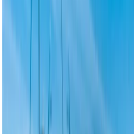
/ Kaynaklar
Araba kiralama Agadir
Araba kiralama Kazablanka
Araba kiralama Fes
Araba kiralama Marakeş
Araba kiralama Nador
Araba kiralama Oujda
Araba kiralama Rabat
Araba kiralama Tanca
Kazablanka Havaalanı
Marakeş Havaalanı
/ şirket
SİTE HARİTASI XML
Araba Kiralama Blog
/ Destek olmak
+212708880005