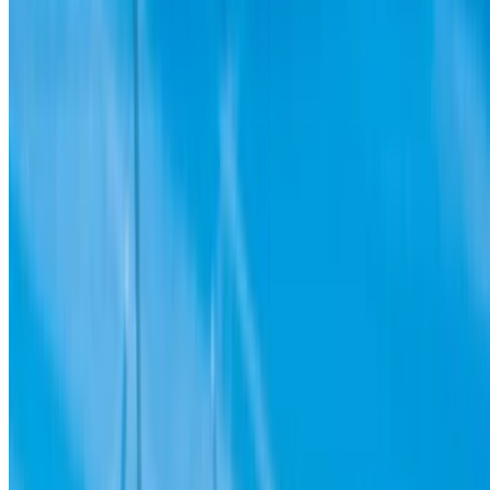
Favorilerinize erişmek için giriş yapın,
fırsatları takip edin ve daha hızlı rezervasyon yapın.
Devam et
veya
Hesabınız yok mu?
Kaydolun
Zaten bir hesabınız var mı?
Giriş Yap
×
Yanlış OTP
Bir Hesap Oluşturun. Daha İyi Bir Anlaşma Sağlayın.
Log In. Take the Wheel.