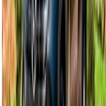
tasarlanmış gibi hissettiriyor. OneClickDrive üzerinden
rezervasyon yapmak, ek komisyon veya rezervasyon ücreti
olmaması anlamına geliyor; ayrıca otelinize veya evinize
teslimat genellikle bir saat içinde gerçekleşiyor. Sigorta ve
günlük 250 kilometre sınırı fiyata dahil ve evrak işleri
minimum düzeyde kalıyor. Ancak, Hyundai Tucson kiralama
Fes fırsatlarında, sürecin bir yerinde yine de bir güvenlik
depozitosu talep edilebileceğini belirtmekte fayda var.
Tucson'un yanı sıra, aynı tedarikçiler Peugeot, Dacia,
Renault, Toyota, Kia, Mercedes Benz ve Volkswagen gibi
diğer popüler markaları da listeliyor. Günlük, haftalık, aylık ve
yıllık vadeler rekabetçi fiyatlarla sunulurken, daha uzun süreli
kiralamalar ve ekstra kilometre paketleri için planlarınıza
uygun özel fiyat teklifleri de veriliyor.
Sıkça Sorulan Sorular
Hyundai Tucson geniş ve konforlu mu?
Evet, kabin geniş, koltuklar rahat ve bagaj alanı da oldukça
geniş. Bu kombinasyon, Hyundai Tucson'u Fes'te