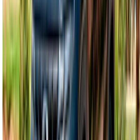
İmzalamadan önce sözleşmeyi dikkatlice okuyun;
kilometre sınırınızı, sigorta şartlarını ve iade durumunda
neler olacağını kapsar.
OneClickDrive ile Fes'te Hyundai
Tucson kiralamanın nedenleri?
OneClickDrive, Fes'te rekabetçi fiyatlar, gerçekten geniş bir
Hyundai seçeneği yelpazesi ve şehir genelinde ücretsiz
kapıdan kapıya teslimat sunuyor. Platformda listelenen
tedarikçilerden gelen teklifleri karşılaştırın, seyahatinize
uygun koşulları seçin ve genellikle sigorta dahil her şey dahil
bir paket anlaşmanın bir parçasıdır. Rezervasyonlar
doğrudan self-servis ödeme yerine OneClickDrive ekibi
aracılığıyla yapıldığı için, özellikle şehirde ilk kez araç
kiralıyorsanız, süreç boyunca biraz daha fazla destek
alıyorsunuz.
Fes, Fas'ın en tarihi ve kültürel açıdan zengin giriş
şehirlerinden biri olarak öne çıkıyor ve bir Tucson ile bu
şehirde araç kullanmak, tam da bu tür bir özgüven için