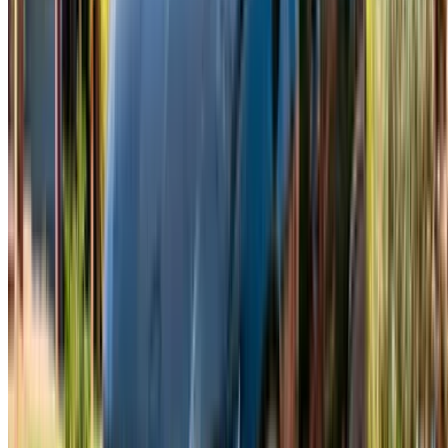
Mümkün olduğunca daha uzun süre rezervasyon yapın.
Özellikle yoğun tarihlerden önce Hyundai Tucson
kiralama seçenekleri için haftalık veya aylık
rezervasyonlar daha uygun günlük fiyatlar sunma
eğilimindedir.
Kiralama sözleşmesini, sigorta kapsamını, kilometre
sınırlarını ve diğer koşulları iyice incelemek, bir sorun
çıktıktan sonra değil, önceden anlamak açısından
önemlidir.
Erken rezervasyon yapın. Popüler modeller ve tarihler
hızla doluyor, bu nedenle Fes'e inmeden önce Hyundai
Tucson kiralama işleminizi halletmeniz, daha sonra
yaşanacak telaşı önleyecektir.
Yola çıkmadan önce araba ile biraz vakit geçirin, bilgi-
eğlence sistemini ve sürüş modlarını tanıyın. Bunlar
konforlu ve yetenekli araçlar, bu yüzden hemen
sınırlarını zorlamak yerine hızlanmaya yavaş yavaş
başlayın. Arabayı teslim eden kişi genellikle size
özellikleri zaten anlatacaktır.