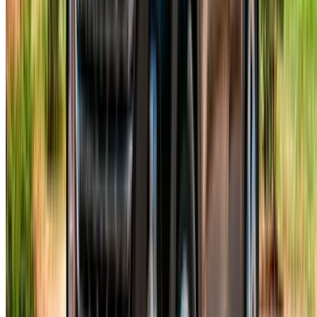
kiralamanın aileler, iş seyahatleri ve günlük yolculuklar için
neden ideal olduğunu açıklıyor.
Şehir trafiğinde araba kullanmak kolay mı?
Şaşırtıcı bir şekilde, evet. Otomatik şanzıman, hafif direksiyon
ve sağlam bir dizi sürücü destek özelliği, onu bir SUV'den
beklediğinizden çok daha az hantal hissettiriyor.
Bu araçla Meknes'e veya diğer Fas şehirlerine
gidebilir miyim?
Çoğu tedarikçi buna izin veriyor, ancak her zaman önce teyit
edin. Özellikle uzun süreli, birden fazla şehri kapsayan bir
seyahat için Fes'te Hyundai Tucson kiralıyorsanız, kilometre
sınırları ve sigorta şartları bazı kısıtlamalar getirebilir.
Hyundai Tucson ne kadar güçlü?
Hızlanma sorunsuz ve otoyolda istikrarlı bir şekilde ilerliyor.
Elbette Fas hız sınırlarına uymanız gerekecek, ancak
gerçekten ihtiyaç duyduğunuz her an güç mevcut.