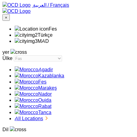
‏العربية ‏
/
Français
×
Fes
Türkçe
MAD
yer
Ülke
Agadir
Kazablanka
Fes
Marakeş
Nador
Oujda
Rabat
Tanca
All Locations
Dil