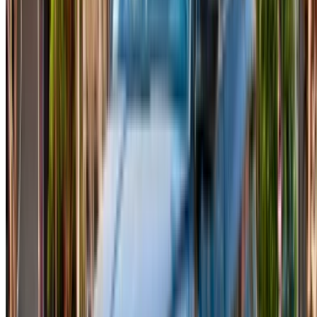
Çoğu rezervasyonda makul bir miktar standart olarak
sunulmaktadır. Fes içindeki teslimat ve alma genellikle
ücretsizdir, bu nedenle aracı aramak zorunda kalmak yerine
araç size teslim edilir. Destek neredeyse 7/24 hizmet
vermekte olup WhatsApp veya telefon yoluyla ulaşılabilir.
Fas'ta rezervasyon, tipik bir self servis kiralama sisteminden
biraz farklıdır. OneClickDrive ekibi tüm koordinasyonu baştan
sona üstlenir ve rezervasyonunuzu onaylamak için önceden
%10 avans ödemeniz gerekir; kalan bakiye ise araç teslim
alınırken doğrudan tedarikçiyle ödenir. Fiyatlandırma, günlük,
haftalık veya aylık rezervasyonlarda olduğu gibi, her zaman
şeffaftır, sonradan ortaya çıkan gizli bir şey yoktur. Araçlar
teslimattan önce düzenli olarak temizlenir ve kontrol edilir ve
aramak istemiyorsanız, geri arama talebi veya WhatsApp
mesajı da işlemleri başlatmak için aynı derecede işe yarar.
Bilmeniz Gereken Temel Koşullar
Standart sigorta her yerde dahildir. En az 21 yaşında olmanız
gerekiyor ve tedarikçiler genellikle sadece geçerli bir ehliyet
değil, direksiyon başında en az bir yıllık gerçek sürüş
deneyimi bekliyorlar. En kısa rezervasyon tek günlüktür.