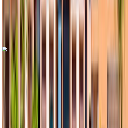
Sigorta dahil
Otomatik Şanzıman
Ücretsiz teslimat
Fes Uluslararası
Havalimanı, Fes
Fes Uluslararası Havalimanı,
Fes
Ara
+212708889994
Whatsapp
Hyundai Tucson 2023
Avenue des FAR, Fes
Avenue des FAR, Fes
2023
Euro
Crossover
Dizel
MAD 590
/ gün
Sınırsız
MAD 15,600
/ mo.
4500 km