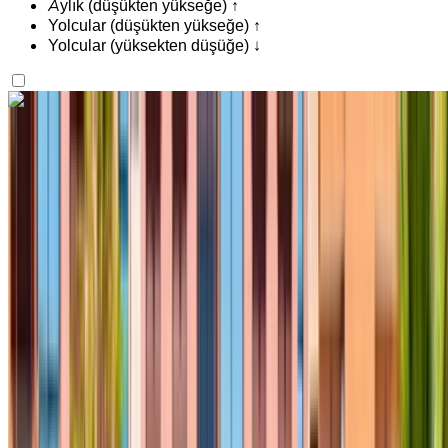
Aylık (düşükten yükseğe) ↑
Yolcular (düşükten yükseğe) ↑
Yolcular (yüksekten düşüğe) ↓
İlgini çekti mi?
Daha fazlasını bul
Hyundai Tucson 2023
Fes Uluslararası Havalimanı, Fes
Fes
Uluslararası Havalimanı, Fes
2023
Euro
Crossover
Dizel
MAD 700
/ gün
Sınırsız
MAD 12,000
/ mo.
6000 km
Sigorta dahil