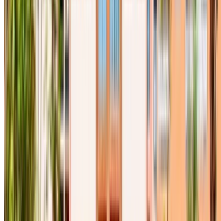
MAD 700
/ gün
Sınırsız
MAD 17,550
/ mo.
6000 km
Sigorta dahil
Otomatik Şanzıman
Ücretsiz teslimat
Fes Uluslararası
Havalimanı, Fes
Fes Uluslararası Havalimanı,
Fes
Ara
+212708889994
Whatsapp
gösterme 1 - 8 nın-nin 8 arabalar
1
Daha Fazla Seçenek mi Arıyorsunuz?
Tüm Araçlara Gözat
Arabaları kaydedin. Fiyatları takip edin. Daha hızlı