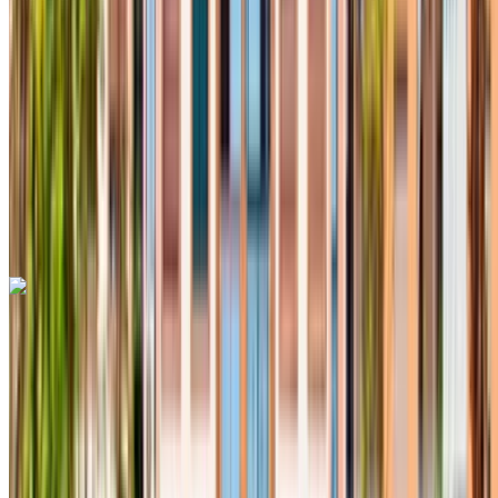
MAD 700
/ gün
Sınırsız
MAD 16,500
/ mo.
6000 km
Sigorta dahil
Otomatik Şanzıman
Ücretsiz teslimat
Fes Uluslararası
Havalimanı, Fes
Fes Uluslararası Havalimanı,
Fes
Ara
+212708889994
Whatsapp
Hyundai Tucson 2024
Fes Uluslararası Havalimanı, Fes
Fes
Uluslararası Havalimanı, Fes
2024
Euro
Crossover
Hibrit