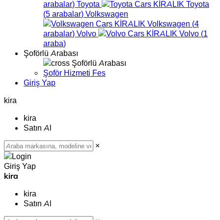
arabalar
)
Toyota
Toyota
(
5
arabalar
)
Volkswagen
Volkswagen
(
4
arabalar
)
Volvo
Volvo
(
1
araba
)
Şoförlü Arabası
Şoförlü Arabası
Şoför Hizmeti Fes
Giriş Yap
kira
kira
Satın Al
×
Giriş Yap
kira
kira
Satın Al