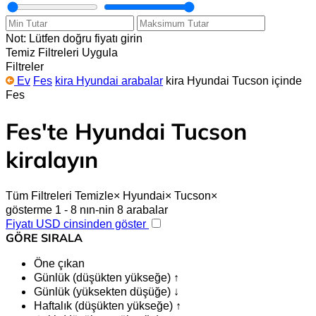
Not: Lütfen doğru fiyatı girin
Temiz
Filtreleri Uygula
Filtreler
Ev
Fes
kira Hyundai arabalar
kira Hyundai Tucson içinde
Fes
Fes'te Hyundai Tucson
kiralayın
Tüm Filtreleri Temizle
×
Hyundai
×
Tucson
×
gösterme 1 - 8 nın-nin 8 arabalar
Fiyatı USD cinsinden göster
GÖRE SIRALA
Öne çıkan
Günlük (düşükten yükseğe) ↑
Günlük (yüksekten düşüğe) ↓
Haftalık (düşükten yükseğe) ↑