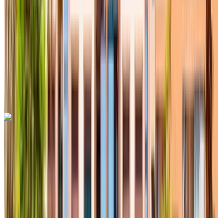
Sınırsız
MAD 15,600
/ mo.
6000 km
Sigorta dahil
Otomatik Şanzıman
Ücretsiz teslimat
Fes Uluslararası
Havalimanı, Fes
Fes Uluslararası Havalimanı,
Fes
Ara
+212708889994
Whatsapp
Hyundai Tucson 2024
Fes Uluslararası Havalimanı, Fes
Fes
Uluslararası Havalimanı, Fes
2024
Euro
Crossover
Hibrit