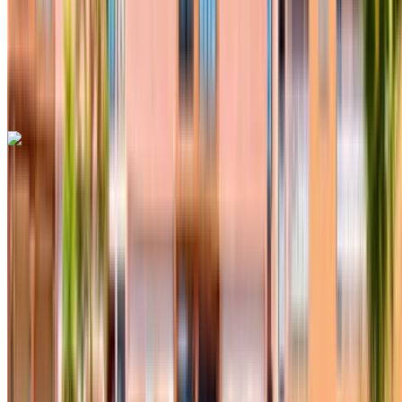
Sigorta dahil
Otomatik Şanzıman
Ücretsiz teslimat
Fes Uluslararası
Havalimanı, Fes
Fes Uluslararası Havalimanı,
Fes
Ara
+212708889994
Whatsapp
Hyundai Tucson 2024
Fes Uluslararası Havalimanı, Fes
Fes
Uluslararası Havalimanı, Fes
2024
Euro
Crossover
Dizel
MAD 700
/ gün
Sınırsız
MAD 16,500
/ mo.
6000 km