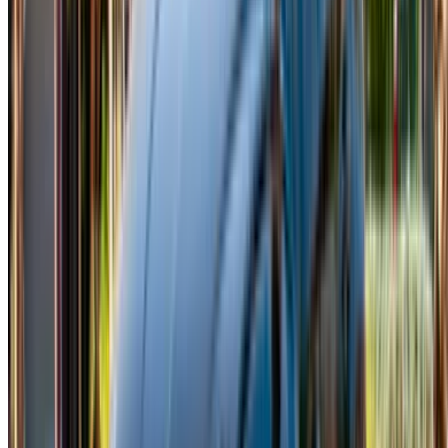
Kilometre sınırı günlük 250 kilometre, haftalık 1500 kilometre
veya aylık 4500 kilometredir ve bunun üzerindeki her
kilometre için yaklaşık 3 MAD'dan başlayan ücretler alınır,
ancak kesin oran tedarikçiye göre değişir. Araç teslim
edildikten sonra, trafik cezaları, hasar, depozito, iadeler gibi
kiralama süresi boyunca ortaya çıkan her şeyden tedarikçi
sorumlu olur, çünkü OneClickDrive ekibinin rolü sadece
rezervasyonu düzenlemek ve onaylamaktır.
Fes'te Hyundai Tucson Kiralamak İçin
İpuçları
Fes'te Hyundai Tucson kiralamak, sadece geniş bir araçla
gezmekten çok daha fazlasını sunuyor; Fas'ın en iyi
yollarında konforu, pratikliği ve SUV güvenini bir araya
getiriyor.
Hyundai Tucson kiralama hizmeti sunan birkaç firmanın
fiyatlarını karşılaştırın; ilk aldığınız teklifi kabul etmeyin,
çünkü tedarikçiler arasındaki fiyat farkı beklenenden
daha büyük olabilir.