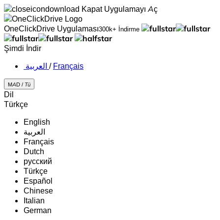
Kapat
Uygulamayı Aç
OneClickDrive Uygulaması
300k+ İndirme
Şimdi İndir
‏العربية ‏
/
Français
MAD /
Tü
Dil
Türkçe
English
‏العربية‏
Français
Dutch
русский
Türkçe
Español
Chinese
Italian
German