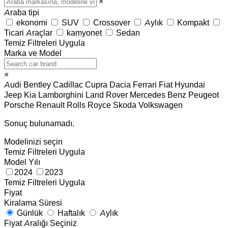
×
Araba tipi
ekonomi
SUV
Crossover
Aylık
Kompakt
Ticari Araçlar
kamyonet
Sedan
Temiz
Filtreleri Uygula
Marka ve Model
×
Audi
Bentley
Cadillac
Cupra
Dacia
Ferrari
Fiat
Hyundai
Jeep
Kia
Lamborghini
Land Rover
Mercedes Benz
Peugeot
Porsche
Renault
Rolls Royce
Skoda
Volkswagen
Sonuç bulunamadı.
Modelinizi seçin
Temiz
Filtreleri Uygula
Model Yılı
2024
2023
Temiz
Filtreleri Uygula
Fiyat
Kiralama Süresi
Günlük
Haftalık
Aylık
Fiyat Aralığı Seçiniz