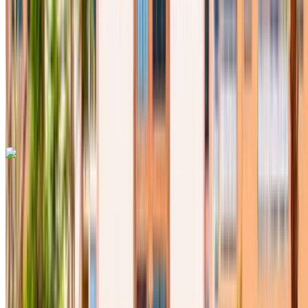
MAD 16,500
/ mo.
6000 km
Sigorta dahil
Otomatik Şanzıman
Ücretsiz teslimat
Fes Uluslararası
Havalimanı, Fes
Fes Uluslararası Havalimanı,
Fes
Ara
+212708889994
Whatsapp
Hyundai Tucson 2024
Fes Uluslararası Havalimanı, Fes
Fes
Uluslararası Havalimanı, Fes
2024
Euro
Crossover
Hibrit
MAD 590
/ gün