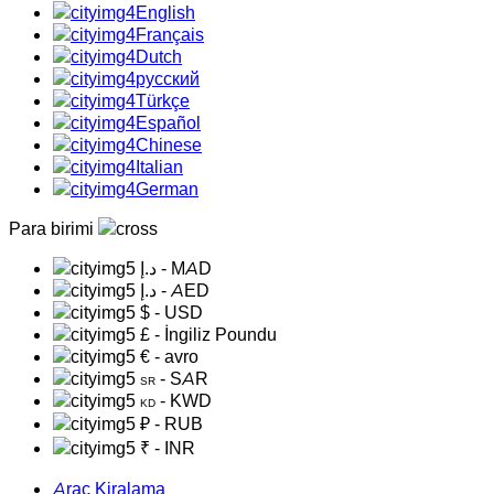
English
Français
Dutch
русский
Türkçe
Español
Chinese
Italian
German
Para birimi
د.إ
- MAD
د.إ
- AED
$
- USD
£
- İngiliz Poundu
€
- avro
- SAR
SR
- KWD
KD
₽
- RUB
₹
- INR
Araç Kiralama