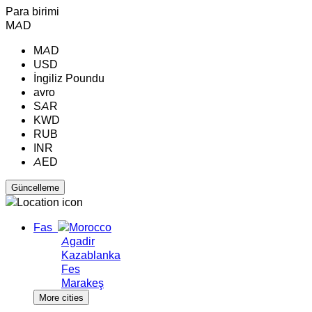
Para birimi
MAD
MAD
USD
İngiliz Poundu
avro
SAR
KWD
RUB
INR
AED
Fas
Agadir
Kazablanka
Fes
Marakeş
More cities