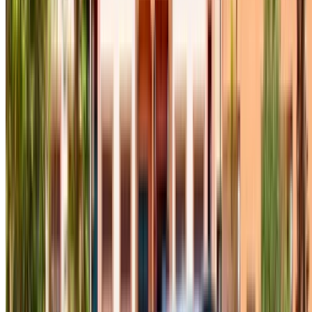
rezervasyon yapın.
Hesap Oluştur
Best Deal nasıl edinilir
Compare offers from multiple rent a car companies in
the Fas, bulunduğunuz yere, bütçenize ve
gereksiniminize göre filtreleyin.
Tercihlerinizle daraltın: araba özellikleri, kilometre sınırı,
sigorta dahil, araba özellikleri vb.
Araç kiralama sağlayıcısının en iyi tekliflerini kısa
listeye alın ve telefon, WhatsApp aracılığıyla doğrudan
iletişime geçin veya geri arama isteğinde bulunun.
Anlaşmayı sonlandırmadan önce aracın gerçek
resimlerini ve özelliklerini sormayı unutmayın.
Doğrudan, işaretleme olmadan kitap!
Hyundai Tucson araba araba kira fiyatı Fes
Günlük
Haftalık
Aylık
Hyundai Tucson (Siyah),
MAD
MAD
MAD
2023
700
4,200
12,000
Hyundai Tucson (Beyaz),
MAD
MAD
MAD