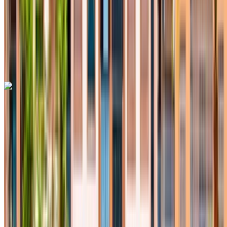
Sigorta dahil
Otomatik Şanzıman
Ücretsiz teslimat
Avenue des FAR, Fes
Avenue des FAR, Fes
Ara
+212708889994
Whatsapp
Hyundai Tucson 2023
Siyah Crossover, 5 Koltuklu, Modern, Verimli, Aile Dostu
Fes Uluslararası Havalimanı, Fes
Fes
Uluslararası Havalimanı, Fes
2023
Euro
Crossover
Dizel
MAD 700
/ gün
Sınırsız