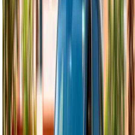
Fes, bu tarz bir araba için çok uygun. Geniş şehir yolları,
tarihi medina yakınlarında daha düzgün güzergahlara
dönüşüyor ve Tucson her ikisinde de sorunsuz bir şekilde yol
alıyor. OneClickDrive üzerinden Hyundai Tucson Fes
kiralayın ve ekip, rezervasyonunuzu sizin adınıza doğrudan
tedarikçiyle koordine etsin. Güney Koreli üretici Hyundai
tarafından üretilen bu araç, piyasadaki en pratik ve şık
SUV'lardan biri ve kendi sınıfındaki diğer araçlarla boy
ölçüşebiliyor. Platformda listelenen birkaç tedarikçinin
fiyatlarını karşılaştırın ve genellikle rakiplerin başka yerlerde
sunduğundan daha düşük bir fiyat elde edersiniz, çünkü
üzerine herhangi bir ek ücret veya komisyon eklenmiyor.
Fes'te Hyundai Tucson Kiralama
Fiyatlarını Etkileyen Faktörler
Model yılı fiyatı ilk etkileyen faktördür; Tucson'un daha yeni
versiyonları genellikle eski modellere göre daha pahalıdır.
Zamanlama da aynı derecede önemlidir. Günlük
rezervasyonlar, neredeyse istisnasız olarak haftalık veya
aylık rezervasyonlardan daha yüksek fiyatlıdır; tipik bir