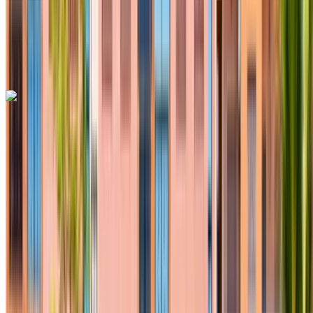
Otomatik Şanzıman
Ücretsiz teslimat
Fes Uluslararası
Havalimanı, Fes
Fes Uluslararası Havalimanı,
Fes
Ara
+212708889994
Whatsapp
Hyundai Tucson 2023
Fes Uluslararası Havalimanı, Fes
Fes
Uluslararası Havalimanı, Fes
2023
Euro
Crossover
Dizel
MAD 700
/ gün
Sınırsız
MAD 16,500
/ mo.
4500 km