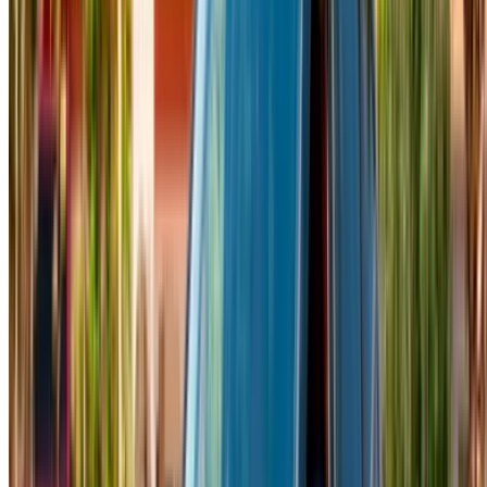
günlük ücret yaklaşık 700 MAD iken, tam bir aylık kiralama
18.000 MAD'a kadar çıkabilir ki bu da günlere yayıldığında
oldukça avantajlıdır. Bazı tedarikçiler ayrıca saatlik kiralama
seçenekleri de sunmaktadır; bu da tam bir güne bağlı kalmak
yerine hafta sonu gezisi veya kısa bir aile işi için kullanışlıdır.
Her bayi kendi fiyatlarını ve ek hizmetlerini belirler, bu
nedenle aynı araba için iki ilan nadiren tam olarak eşleşir.
Yoğun turizm dönemleri de fiyatları yükseltir, çünkü daha
fazla insan aynı birkaç arabayı rezerve etmeye çalıştığında
talep artar. Kilometre sınırı günlük 250 kilometre olarak
standart olarak sunulmaktadır, ancak kasko veya tam sigorta
kapsamı eklemek toplam tutarı artıracaktır.
Fes'te Benzer Hyundai Kiralama
Seçenekleri Mevcuttur
Eğer Tucson tam olarak aradığınız şey değilse, Fes'in
tedarikçileri göz atmaya değer birkaç Hyundai modeli daha
listeliyor. Creta, daha küçük, daha kompakt bir SUV
boyutuna ve cesur bir tasarıma sahip olup, genellikle günlük
550 MAD civarından başlıyor. Santa Fe daha büyük, ekstra