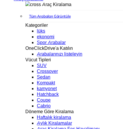
Araç Kiralama
Tüm Arabaları Görüntüle
Kategoriler
lüks
ekonomi
Spor Arabalar
OneClickDrive'a Katılın
Arabalarınızı listeleyin
Vücut Tipleri
SUV
Crossover
Sedan
Kompakt
kamyonet
Hatchback
Coupe
Cabrio
Döneme Göre Kiralama
Haftalık kiralama
Aylık Kiralamalar
Araç Kiralama Fes Havalimanı