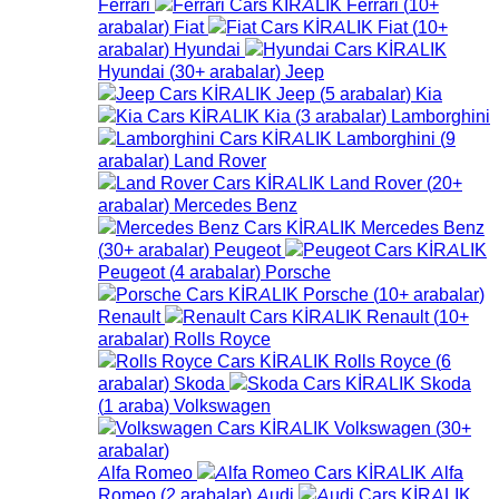
Ferrari
Ferrari
(
10+
arabalar
)
Fiat
Fiat
(
10+
arabalar
)
Hyundai
Hyundai
(
30+
arabalar
)
Jeep
Jeep
(
5
arabalar
)
Kia
Kia
(
3
arabalar
)
Lamborghini
Lamborghini
(
9
arabalar
)
Land Rover
Land Rover
(
20+
arabalar
)
Mercedes Benz
Mercedes Benz
(
30+
arabalar
)
Peugeot
Peugeot
(
4
arabalar
)
Porsche
Porsche
(
10+
arabalar
)
Renault
Renault
(
10+
arabalar
)
Rolls Royce
Rolls Royce
(
6
arabalar
)
Skoda
Skoda
(
1
araba
)
Volkswagen
Volkswagen
(
30+
arabalar
)
Alfa Romeo
Alfa
Romeo
(
2
arabalar
)
Audi