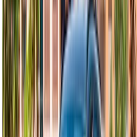
2023
700
4,200
16,500
Hyundai Tucson (Beyaz),
MAD
MAD
MAD
2024
700
4,200
16,500
Hyundai Tucson (Beyaz),
MAD
MAD
MAD
2023
590
3,920
15,600
Hyundai Tucson (Siyah),
MAD
MAD
MAD
2023
700
4,200
16,500
Fes'te Hyundai Tucson kiralamak, yüksek fiyatlara girmeden
gerçek bir SUV'nin sunduğu geniş iç hacmi ve pratikliğini
elde etmenizi sağlar. Günlük fiyatlar genellikle 600 MAD
civarında başlar ve model yılına ve hangi tedarikçiyle
rezervasyon yaptığınıza bağlı olarak 1200 MAD veya daha
fazlasına kadar çıkabilir. Aylık planlar da mevcuttur ve bir
veya iki haftadan daha uzun süre kalanlar için günlük olarak
önemli ölçüde daha ucuzdur. Hyundai Tucson kiralama
rezervasyonunuzu Fes'te erken yapmak, iyi seçenekler
tükenmeden önce belirgin şekilde daha iyi fiyatlar elde
etmenizi sağlar.
Hyundai Tucson Kiralama Ücretleri