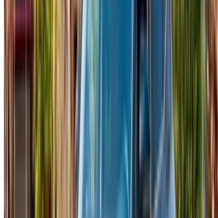
alana ihtiyaç duyan aile yolculukları için konforlu olup,
genellikle 900 MAD'a yakın bir fiyattan başlıyor. Elantra,
şıklığı günlük konforla birleştirerek sedan kategorisine giriyor
ve yaklaşık 450 MAD'dan başlıyor. Accent ise pratik bir
ekonomik seçenek olarak, verimli performansla kolay sürüş
sunuyor ve genellikle günlük 350 MAD civarından başlıyor.
Fes'te Hyundai Tucson Kiralama
Şartları
Fes sakinlerinin pasaport fotokopisi veya ulusal kimlik kartı,
Fas ehliyeti ve en az 21 yaşında olmaları gerekmektedir; bazı
modellerde bu minimum yaş biraz daha yüksek olabilir, bu
nedenle rezervasyon yapmadan önce kontrol etmekte fayda
var. Ziyaretçilerin ise pasaport fotokopisi, geçerli bir Fas giriş
damgası veya vizesi, kendi ülkelerinin ehliyeti ve genellikle
Uluslararası Sürücü Belgesi de gereklidir. Her iki durumda
da 21 yaş sınırı geçerlidir ve bu, belirli modele bağlı olarak
biraz değişebilir.
Neler Dahil?