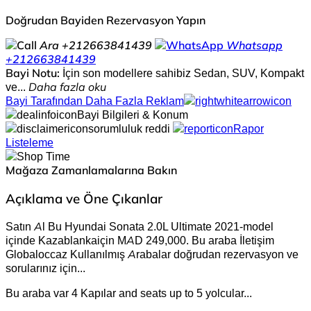
Doğrudan Bayiden Rezervasyon Yapın
Ara
+212663841439
Whatsapp
+212663841439
Bayi Notu:
İçin son modellere sahibiz Sedan, SUV, Kompakt
ve...
Daha fazla oku
Bayi Tarafından Daha Fazla Reklam
Bayi Bilgileri & Konum
sorumluluk reddi
Rapor
Listeleme
Mağaza Zamanlamalarına Bakın
Açıklama ve Öne Çıkanlar
Satın Al Bu Hyundai Sonata 2.0L Ultimate 2021-model
içinde Kazablankaiçin MAD 249,000. Bu araba İletişim
Globaloccaz Kullanılmış Arabalar doğrudan rezervasyon ve
sorularınız için
...
Bu araba var 4 Kapılar and seats up to 5 yolcular.
..