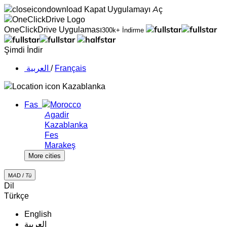
Kapat
Uygulamayı Aç
OneClickDrive Uygulaması
300k+ İndirme
Şimdi İndir
‏العربية ‏
/
Français
Kazablanka
Fas
Agadir
Kazablanka
Fes
Marakeş
More cities
MAD /
Tü
Dil
Türkçe
English
‏العربية‏