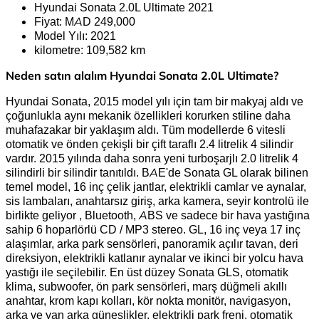
Hyundai Sonata 2.0L Ultimate 2021
Fiyat: MAD 249,000
Model Yılı: 2021
kilometre: 109,582 km
Neden satın alalım Hyundai Sonata 2.0L Ultimate?
Hyundai Sonata, 2015 model yılı için tam bir makyaj aldı ve
çoğunlukla aynı mekanik özellikleri korurken stiline daha
muhafazakar bir yaklaşım aldı. Tüm modellerde 6 vitesli
otomatik ve önden çekişli bir çift taraflı 2.4 litrelik 4 silindir
vardır. 2015 yılında daha sonra yeni turboşarjlı 2.0 litrelik 4
silindirli bir silindir tanıtıldı. BAE'de Sonata GL olarak bilinen
temel model, 16 inç çelik jantlar, elektrikli camlar ve aynalar,
sis lambaları, anahtarsız giriş, arka kamera, seyir kontrolü ile
birlikte geliyor , Bluetooth, ABS ve sadece bir hava yastığına
sahip 6 hoparlörlü CD / MP3 stereo. GL, 16 inç veya 17 inç
alaşımlar, arka park sensörleri, panoramik açılır tavan, deri
direksiyon, elektrikli katlanır aynalar ve ikinci bir yolcu hava
yastığı ile seçilebilir. En üst düzey Sonata GLS, otomatik
klima, subwoofer, ön park sensörleri, marş düğmeli akıllı
anahtar, krom kapı kolları, kör nokta monitör, navigasyon,
arka ve yan arka güneşlikler, elektrikli park freni, otomatik