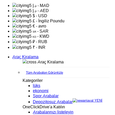
د.إ
- MAD
د.إ
- AED
$
- USD
£
- İngiliz Poundu
€
- avro
- SAR
SR
- KWD
KD
₽
- RUB
₹
- INR
Araç Kiralama
Araç Kiralama
Tüm Arabaları Görüntüle
Kategoriler
lüks
ekonomi
Spor Arabalar
YENİ
Depozitosuz Arabalar
OneClickDrive'a Katılın
Arabalarınızı listeleyin