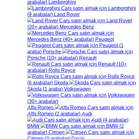
arabalar
)
Lamborghini
Lamborghini
(
9
arabalar
)
Land Rover
Land Rover
(
20+
arabalar
)
Mercedes Benz
Mercedes Benz
(
40+
arabalar
)
Peugeot
Peugeot
(
1
araba
)
Porsche
Porsche
(
10+
arabalar
)
Renault
Renault
(
10+
arabalar
)
Rolls Royce
Rolls Royce
(
6
arabalar
)
Skoda
Skoda
(
1
araba
)
Volkswagen
Volkswagen
(
30+
arabalar
)
Alfa Romeo
Alfa Romeo
(
2
arabalar
)
Audi
Audi
(
4
arabalar
)
BMW
BMW
(
2
arabalar
)
Citroen
Citroen
(
2
arabalar
)
Dacia