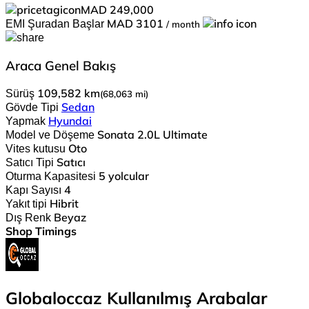
MAD 249,000
EMI Şuradan Başlar
MAD 3101
/ month
Araca Genel Bakış
Sürüş
109,582 km
(68,063 mi)
Gövde Tipi
Sedan
Yapmak
Hyundai
Model ve Döşeme
Sonata 2.0L Ultimate
Vites kutusu
Oto
Satıcı Tipi
Satıcı
Oturma Kapasitesi
5 yolcular
Kapı Sayısı
4
Yakıt tipi
Hibrit
Dış Renk
Beyaz
Shop Timings
Globaloccaz Kullanılmış Arabalar