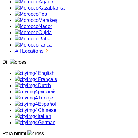
Agadir
Kazablanka
Fes
Marakeş
Nador
Oujda
Rabat
Tanca
All Locations
Dil
English
Français
Dutch
русский
Türkçe
Español
Chinese
Italian
German
Para birimi