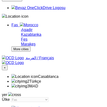
Fas
Agadir
Kazablanka
Fes
Marakeş
More cities
‏العربية ‏
/
Français
×
Casablanca
Türkçe
MAD
yer
Ülke