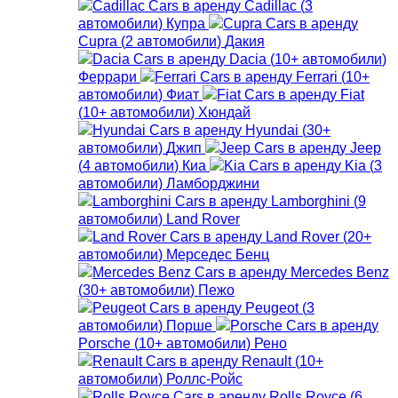
Cadillac
(
3
автомобили
)
Купра
Cupra
(
2
автомобили
)
Дакия
Dacia
(
10+
автомобили
)
Феррари
Ferrari
(
10+
автомобили
)
Фиат
Fiat
(
10+
автомобили
)
Хюндай
Hyundai
(
30+
автомобили
)
Джип
Jeep
(
4
автомобили
)
Киа
Kia
(
3
автомобили
)
Ламборджини
Lamborghini
(
9
автомобили
)
Land Rover
Land Rover
(
20+
автомобили
)
Мерседес Бенц
Mercedes Benz
(
30+
автомобили
)
Пежо
Peugeot
(
3
автомобили
)
Порше
Porsche
(
10+
автомобили
)
Рено
Renault
(
10+
автомобили
)
Роллс-Ройс
Rolls Royce
(
6