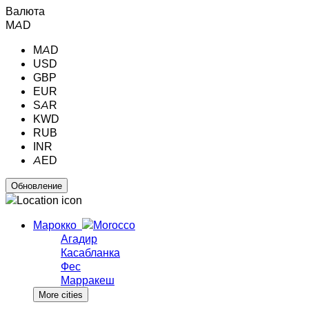
Валюта
MAD
MAD
USD
GBP
EUR
SAR
KWD
RUB
INR
AED
Марокко
Агадир
Касабланка
Фес
Марракеш
More cities