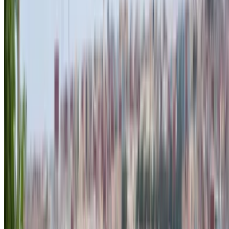
аэропорт Агадира, Агадир
Международный
аэропорт Агадира, Агадир
Звоните на
+212708889994
Whatsapp
Показать 1 - 5 из 5 автомобили
1
Ищете другие варианты?
Просмотреть все автомобили
Сохраняйте автомобили. Отслеживайте цены.
Бронируйте быстрее.
Создать аккаунт
Как получить лучшую сделку
Compare offers from multiple rent a car companies in
the Марокко, Фильтр основан на вашем
местоположении, бюджете и требованиях.
Сузьте круг своих предпочтений: характеристики