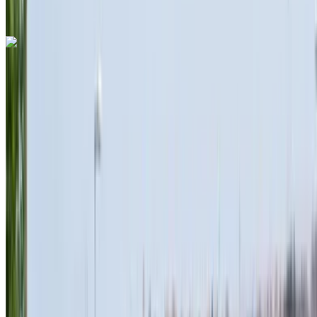
аэропорт Агадира, Агадир
Звоните на
+212708889994
Whatsapp
Dacia Logan 2024
Международный аэропорт Агадира, Агадир
Международный аэропорт Агадира, Агадир
2024
Евро
Седан
Дизельное топливо
MAD 396
/ день
Неограниченное количество
MAD 9000
/ мо.
6000 км
Страхование включено
Механическая коробка передач
Бесплатная доставка
Международный