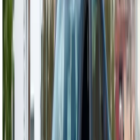
Продолжить
Or
У вас нет аккаунта?
Зарегистрироваться
Уже есть аккаунт?
Вход в систему
Ваша универсальная платформа для поиска лучших
предложений по аренде автомобилей и подержанных
автомобилей по всему Марокко. От бюджетных
вариантов до роскошных автомобилей - найдите
подходящий автомобиль для вашего путешествия.
OneClickDrive поможет вам найти надежных местных
поставщиков, чтобы вы могли насладиться гладким и не
напряженным опытом.
У вас есть автомобили для аренды или продажи?