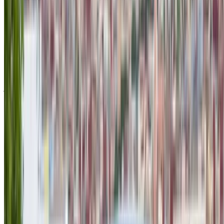
(Серый), 2024
Дакия Логан
MAD 396
MAD 2,520
MAD 9,000
(Серый), 2024
ПРИМЕЧАНИЕ:
Приведенные выше списки, включая
цены, обновляются соответствующими компания по
прокату автомобилей. Если автомобиля нет в наличии
по указанной цене (без учета НДС), пожалуйста
информировать нас
и мы свяжемся с вами, предложив
лучшую альтернативу. Счастливоаренда!
Отказ от ответственности:
Используя этот сайт, вы соглашаетесь с нашими
Положениями и условиями и Политикой
конфиденциальности и освобождаете OneClickDrive.ma
от ответственности за любую неверную информацию,
предоставленную компаниями по прокату автомобилей
или нами.
×
Неверный OTP