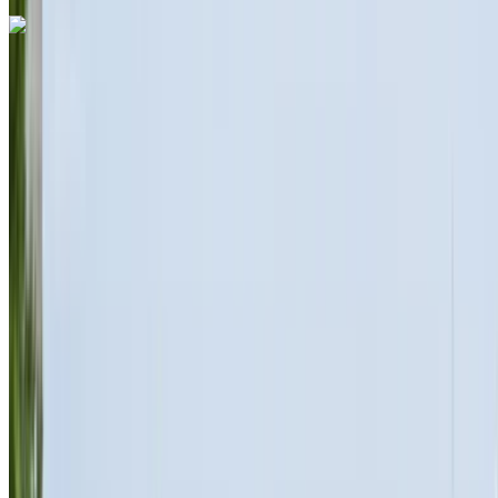
Dacia Logan 2024
Международный аэропорт Агадира, Агадир
Международный аэропорт Агадира, Агадир
2024
Евро
Седан
Дизельное топливо
MAD 500
/ день
Неограниченное количество
MAD 12,900
/ мо.
6000 км
Страхование включено
Механическая коробка передач
Бесплатная доставка
Международный
аэропорт Агадира, Агадир
Международный