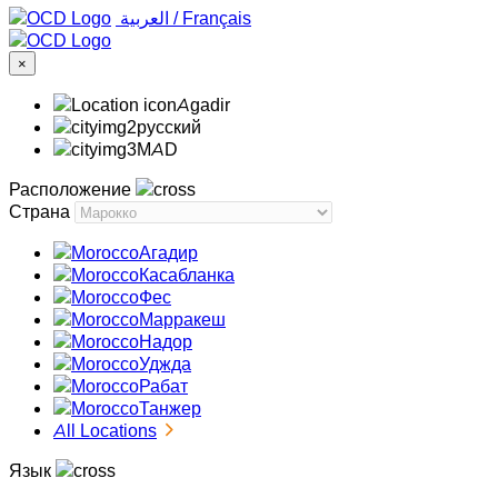
‏العربية ‏
/
Français
×
Agadir
русский
MAD
Расположение
Страна
Агадир
Касабланка
Фес
Марракеш
Надор
Уджда
Рабат
Танжер
All Locations
Язык