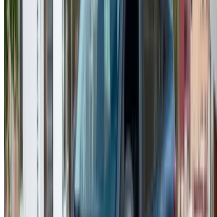
Охватывайте тысячи людей ежедневно.
Перечислите свои автомобили
Гибкие способы прямой оплаты партнеру
/ Ресурсы
Прокат автомобилей Агадир
Прокат автомобилей Касабланка
Прокат автомобилей Фес
Прокат автомобилей Марракеш
Прокат автомобилей Надор
Прокат автомобилей Уджда
Прокат автомобилей Рабат
Прокат автомобилей Танжер
Аэропорт Касабланки
Аэропорт Марракеша
/ Компания
XML-файл Sitemap