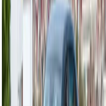
Войдите в систему, чтобы получить доступ к
избранному,
Отслеживайте предложения и бронируйте быстрее.
Продолжить
или
У вас нет аккаунта?
Зарегистрироваться
У вас уже есть аккаунт?
Вход в систему
×
Неверный OTP
Создайте учетную запись. Заключите лучшую
сделку.
Log In. Take the Wheel.