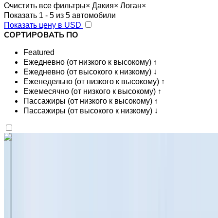
Очистить все фильтры
×
Дакия
×
Логан
×
Показать 1 - 5 из 5 автомобили
Показать цену в USD
СОРТИРОВАТЬ ПО
Featured
Ежедневно (от низкого к высокому) ↑
Ежедневно (от высокого к низкому) ↓
Еженедельно (от низкого к высокому) ↑
Ежемесячно (от низкого к высокому) ↑
Пассажиры (от низкого к высокому) ↑
Пассажиры (от высокого к низкому) ↓
Вам нравится то, что вы видите?
Узнать больше
Dacia Logan 2023
Черный седан, 5 мест, элегантный, комфортный,
практичный, доступный по цене.
Международный аэропорт Агадира, Агадир
Международный аэропорт Агадира, Агадир