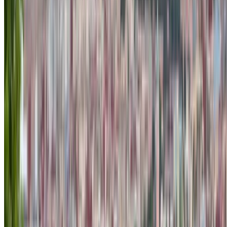
автомобиля, лимит пробега, включенная страховка,
особенности автомобиля и так далее.
Составьте короткий список лучших предложений от
поставщика услуг по аренде автомобилей и
свяжитесь с ними напрямую по телефону, WhatsApp
или запросите обратный звонок.
Не забудьте попросить реальные фотографии и
технические характеристики автомобиля перед
заключением сделки.
Бронируйте напрямую, без наценок!
Дакия Логан Автомобиль Автомобиль
стоимость аренды в Агадир
Ежедневно
Еженедельник
Ежемесячная
Дакия Логан
MAD 390
MAD 2,540
MAD 9,000
(Черный), 2023
Дакия Логан
MAD 450
MAD 3,000
MAD 11,400
(Серый), 2024
Дакия Логан
MAD 429
MAD 2,730
MAD 9,750
(Серый), 2024
Дакия Логан
MAD 500
MAD 3,300
MAD 12,900