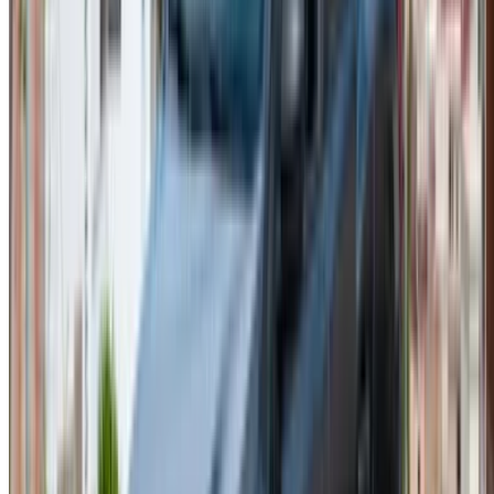
Блог о прокате автомобилей
/ Поддержка
+212708880005
info@oneclickdrive.com
/ Бизнес
sales@oneclickdrive.com
У вас есть автомобили для аренды или продажи?
Охватывайте тысячи людей ежедневно.
Перечислите свои автомобили
Гибкие способы прямой оплаты партнеру