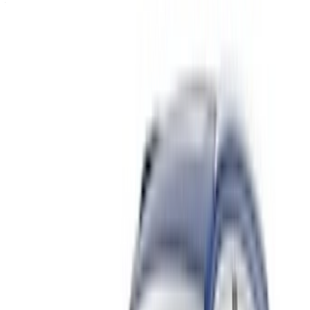
OneClickDrive.ma van eventuele onjuiste informatie verstrekt
door autoverhuurbedrijven of ons.
×
Onjuiste OTP
Log in om toegang te krijgen tot uw favorieten,
aanbiedingen volgen en sneller boeken.
Doorgaan
of
Heb je geen account?
Aanmelden
Heb je al een account?
Inloggen
×
Onjuiste OTP