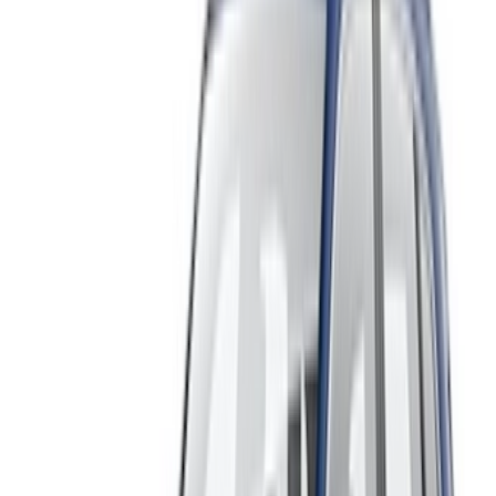
Maak een account aan. Sluit een betere deal.
Log In. Take the Wheel.
Doorgaan
Or
Heb je geen account?
Aanmelden
Ik heb al een account?
Inloggen
Jouw one-stop platform voor de beste aanbiedingen voor
huurauto's en tweedehands auto's in heel Marokko. Van
budgetvriendelijke opties tot luxe auto's, vind de juiste auto
voor uw reis. OneClickDrive helpt u bij het matchen met
betrouwbare lokale leveranciers, zodat u kunt genieten van
een soepele en stressvrije ervaring.