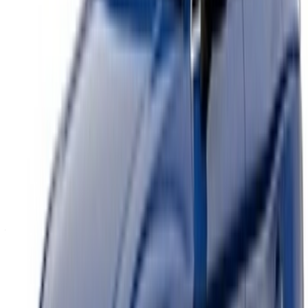
Casa-Oasis, Route de Nouasseur, Casablanca 20000,
Marokko
©OneClickDrive 2026.
Alle rechten voorbehouden
Volg ons op:
English
‏العربية‏
Français
Dutch
русский
Türkçe
Español
Chinese
Italian
German
X
Dichtbij