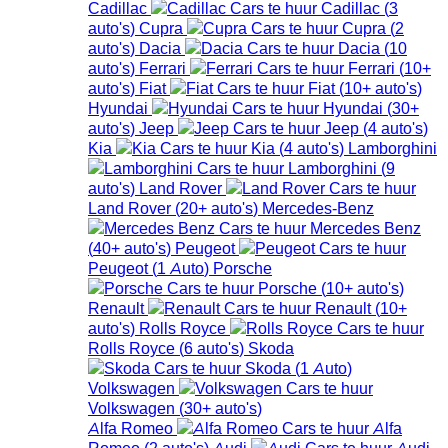
Cadillac
Cadillac
(
3
auto's
)
Cupra
Cupra
(
2
auto's
)
Dacia
Dacia
(
10
auto's
)
Ferrari
Ferrari
(
10+
auto's
)
Fiat
Fiat
(
10+
auto's
)
Hyundai
Hyundai
(
30+
auto's
)
Jeep
Jeep
(
4
auto's
)
Kia
Kia
(
4
auto's
)
Lamborghini
Lamborghini
(
9
auto's
)
Land Rover
Land Rover
(
20+
auto's
)
Mercedes-Benz
Mercedes Benz
(
40+
auto's
)
Peugeot
Peugeot
(
1
Auto
)
Porsche
Porsche
(
10+
auto's
)
Renault
Renault
(
10+
auto's
)
Rolls Royce
Rolls Royce
(
6
auto's
)
Skoda
Skoda
(
1
Auto
)
Volkswagen
Volkswagen
(
30+
auto's
)
Alfa Romeo
Alfa
Romeo
(
2
auto's
)
Audi
Audi