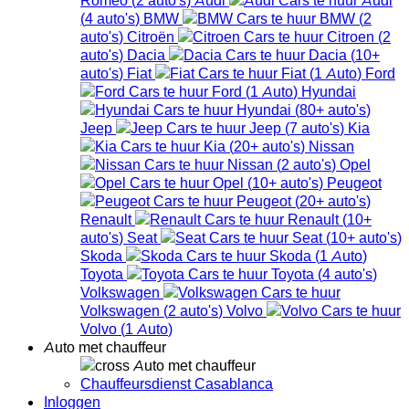
(
4
auto's
)
BMW
BMW
(
2
auto's
)
Citroën
Citroen
(
2
auto's
)
Dacia
Dacia
(
10+
auto's
)
Fiat
Fiat
(
1
Auto
)
Ford
Ford
(
1
Auto
)
Hyundai
Hyundai
(
80+
auto's
)
Jeep
Jeep
(
7
auto's
)
Kia
Kia
(
20+
auto's
)
Nissan
Nissan
(
2
auto's
)
Opel
Opel
(
10+
auto's
)
Peugeot
Peugeot
(
20+
auto's
)
Renault
Renault
(
10+
auto's
)
Seat
Seat
(
10+
auto's
)
Skoda
Skoda
(
1
Auto
)
Toyota
Toyota
(
4
auto's
)
Volkswagen
Volkswagen
(
2
auto's
)
Volvo
Volvo
(
1
Auto
)
Auto met chauffeur
Auto met chauffeur
Chauffeursdienst Casablanca
Inloggen