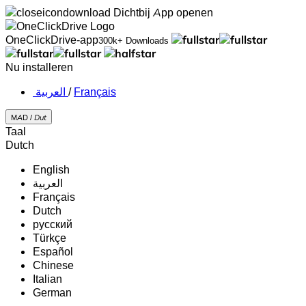
Dichtbij
App openen
OneClickDrive-app
300k+ Downloads
Nu installeren
‏العربية ‏
/
Français
MAD /
Dut
Taal
Dutch
English
‏العربية‏
Français
Dutch
русский
Türkçe
Español
Chinese
Italian
German