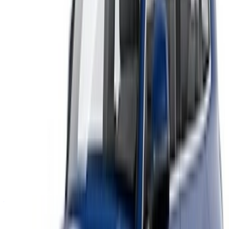
/ Bedrijf
SITEMAP-XML
Autoverhuurblog
/ Steun
+212708880005
info@oneclickdrive.com
/ Bedrijf
sales@oneclickdrive.com
Heb je auto's te huur of te koop?
Bereik dagelijks duizenden mensen.
Adverteer uw auto's
Flexibele manieren om je partner direct te betalen