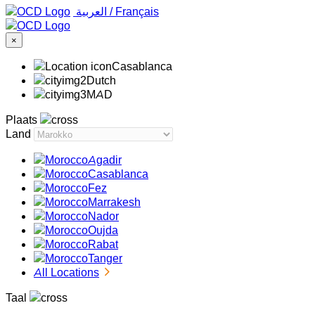
‏العربية ‏
/
Français
×
Casablanca
Dutch
MAD
Plaats
Land
Agadir
Casablanca
Fez
Marrakesh
Nador
Oujda
Rabat
Tanger
All Locations
Taal