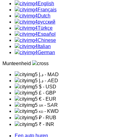
English
Français
Dutch
русский
Türkçe
Español
Chinese
Italian
German
Munteenheid
د.إ
- MAD
د.إ
- AED
$
- USD
£
- GBP
€
- EUR
- SAR
SR
- KWD
KD
₽
- RUB
₹
- INR
Een auto huren