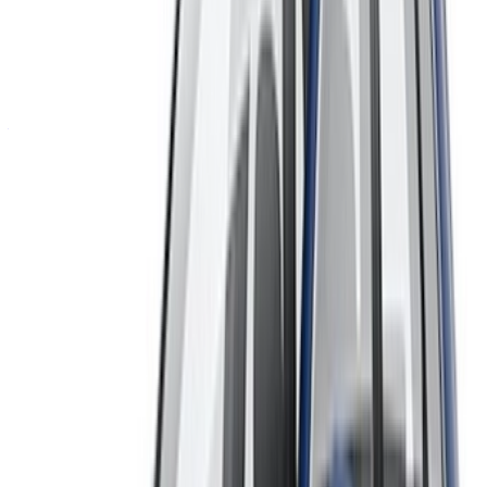
Heb je auto's te huur of te koop?
Bereik dagelijks duizenden mensen.
Adverteer uw auto's
Flexibele manieren om je partner direct te betalen
/ Bronnen
Autoverhuur Agadir
Autoverhuur Casablanca
Autoverhuur Fez
Autoverhuur Marrakesh
Autoverhuur Nador
Autoverhuur Oujda
Autoverhuur Rabat
Autoverhuur Tanger
Casablanca luchthaven
Luchthaven Marrakesh