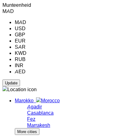
Munteenheid
MAD
MAD
USD
GBP
EUR
SAR
KWD
RUB
INR
AED
Marokko
Agadir
Casablanca
Fez
Marrakesh
More cities