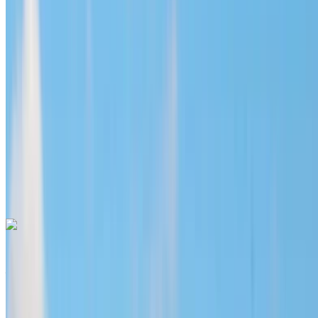
Diesel
MAD 1600
/ giorno
Illimitato
MAD 36,000
/ mo.
6000 km
Assicurazione inclusa
Trasmissione automatica
Consegna gratuita
Aeroporto di
Menara, Marrakech
Aeroporto di Menara,
Marrakech
Chiamata
+212708889994
WhatsApp
Hyundai Santa Fe 2024
Aeroporto di Menara, Marrakech
Aeroporto di
Menara, Marrakech
2024