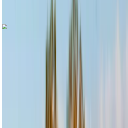
Menara, Marrakech
Aeroporto di Menara,
Marrakech
Chiamata
+212708889994
WhatsApp
Hyundai Santa Fe 2024
Aeroporto di Menara, Marrakech
Aeroporto di
Menara, Marrakech
2024
Euro
SUV
Diesel
MAD 1400
/ giorno
Illimitato
MAD 31,200
/ mo.
6000 km
Assicurazione inclusa
Trasmissione automatica
Consegna gratuita