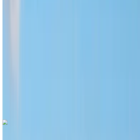
2024
Euro
SUV
Diesel
MAD 1400
/ giorno
Illimitato
MAD 32,000
/ mo.
6000 km
Assicurazione inclusa
Trasmissione automatica
Consegna gratuita
Aeroporto di
Menara, Marrakech
Aeroporto di Menara,
Marrakech
Chiamata
+212708889994
WhatsApp
Cadillac Escalade 2023