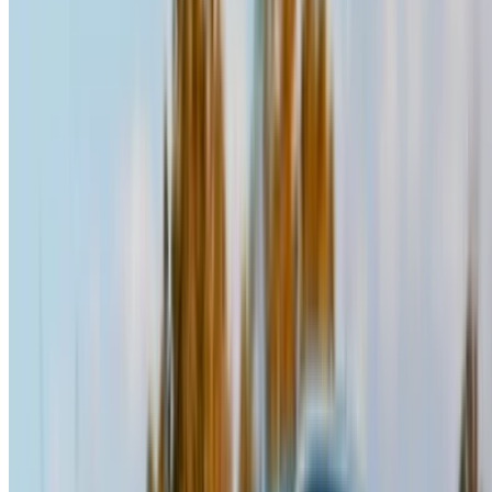
Aeroporto di
Menara, Marrakech
Aeroporto di Menara,
Marrakech
Chiamata
+212708889994
WhatsApp
Mostrando 1 - 8 di 8 macchine
1
Cercate altre opzioni?
Sfoglia tutte le auto
Salvare le auto. Traccia i prezzi. Prenotate più velocemente.
Creare un account
Come ottenere il miglior affare
Compare offers from multiple rent a car companies in
the Marocco, filtrare in base alla posizione, al budget e
ai requisiti.
Restringi con le tue preferenze: specifiche dell'auto,