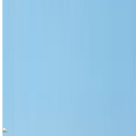
Aeroporto di Menara, Marrakech
Aeroporto di
Menara, Marrakech
2023
Euro
lusso
Benzina
MAD 16,000
/ giorno
Illimitato
MAD 360,000
/ mo.
6000 km
Assicurazione inclusa
Trasmissione automatica
Consegna gratuita
Aeroporto di
Menara, Marrakech
Aeroporto di Menara,
Marrakech
Chiamata
+212708889994
WhatsApp