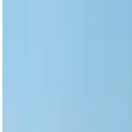
Cadillac Escalade 2023
Aeroporto di Menara, Marrakech
Aeroporto di
Menara, Marrakech
2023
Euro
lusso
Benzina
MAD 20,000
/ giorno
Illimitato
MAD 450,000
/ mo.
6000 km
Assicurazione inclusa
Trasmissione automatica
Consegna gratuita
Aeroporto di
Menara, Marrakech
Aeroporto di Menara,
Marrakech
Chiamata
+212708889994
WhatsApp