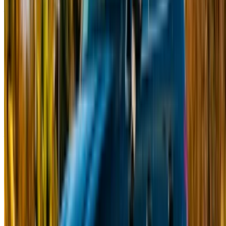
Avete già un account?
Accesso
La vostra piattaforma unica per esplorare le migliori offerte di
noleggio auto e auto usate in Marocco. Dalle opzioni più
economiche alle auto di lusso, trovate l'auto giusta per il
vostro viaggio. OneClickDrive vi aiuta a trovare i fornitori
locali di fiducia, in modo che possiate vivere un'esperienza
senza problemi e senza stress.
Avete auto da noleggiare o vendere?
Raggiungere migliaia di persone ogni giorno.
Elenca le tue auto
Modi flessibili per pagare direttamente il vostro partner
/ Risorse