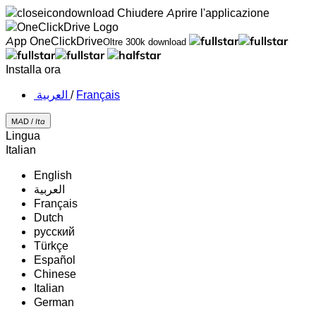
Chiudere
Aprire l'applicazione
App OneClickDrive
Oltre 300k download
Installa ora
‏العربية ‏
/
Français
MAD /
Ita
Lingua
Italian
English
‏العربية‏
Français
Dutch
русский
Türkçe
Español
Chinese
Italian
German