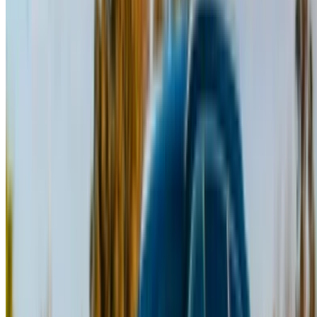
limite di chilometraggio, assicurazione inclusa,
caratteristiche dell'auto e così via.
Seleziona le migliori offerte del fornitore di
autonoleggio e contattalo direttamente tramite telefono,
WhatsApp o richiedi una richiamata.
Assicurati di chiedere le immagini reali e le specifiche
dell'auto prima di finalizzare l'accordo.
Prenota direttamente, senza ricarichi!
Macchina Macchina prezzo di noleggio in
Marrakech
Quotidiano
settimanalmente
Mensile
Hyundai Santa Fe
MAD
MAD 1,600
MAD 9,800
(Nero), 2023
36,000
Hyundai Santa Fe
MAD
MAD 1,600
MAD 9,800
(Nero), 2024
36,000
Hyundai Santa Fe
MAD
MAD 1,400
MAD 9,400
(Grigio scuro), 2024
32,000
Cadillac scalata
MAD
MAD
MAD 100,800
(Nero), 2023
16,000
360,000
Cadillac scalata
MAD
MAD