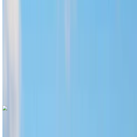
Euro
SUV
Diesel
MAD 1600
/ giorno
Illimitato
MAD 36,000
/ mo.
6000 km
Assicurazione inclusa
Trasmissione automatica
Consegna gratuita
Aeroporto di
Menara, Marrakech
Aeroporto di Menara,
Marrakech
Chiamata
+212708889994
WhatsApp
Hyundai Santa Fe 2024
Aeroporto di Menara, Marrakech
Aeroporto di
Menara, Marrakech