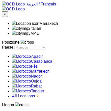
‏العربية ‏
/
Français
×
Marrakech
Italian
MAD
Posizione
Paese
Agadir
Casablanca
Fès
Marrakech
Nador
Oujda
Rabat
Tangier
All Locations
Lingua