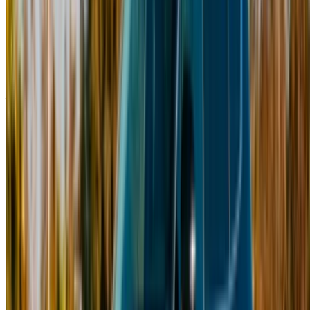
Continua
o
Non avete un account?
Iscriviti
Avete già un account?
Accesso
×
OTP errato
Creare un account. Guida a un affare migliore.
Log In. Take the Wheel.
Continua
Or
Non avete un account?
Iscriviti