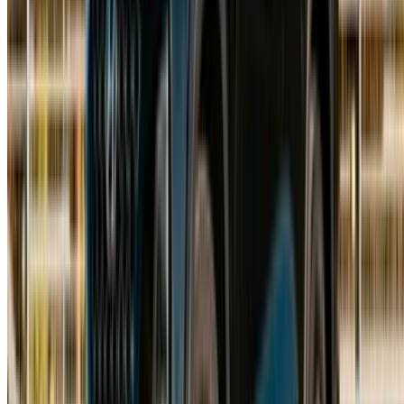
Aéroport, Marrakech 40000, Morocco
©OneClickDrive 2026.
Tutti i diritti riservati
Seguiteci su:
English
‏العربية‏
Français
Dutch
русский
Türkçe
Español
Chinese
Italian
German
X
Chiudere
Fatto. Saluti!