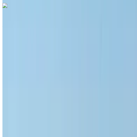
Cadillac Escalade 2023
Aeroporto di Menara, Marrakech
Aeroporto di
Menara, Marrakech
2023
Euro
lusso
Benzina
MAD 24,000
/ giorno
Illimitato
MAD 540,000
/ mo.
6000 km
Assicurazione inclusa
Trasmissione automatica
Consegna gratuita
Aeroporto di
Menara, Marrakech
Aeroporto di Menara,
Marrakech
Chiamata
+212708889994