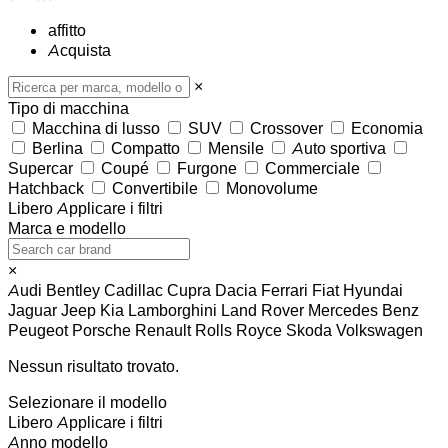
affitto
Acquista
×
Tipo di macchina
Macchina di lusso
SUV
Crossover
Economia
Berlina
Compatto
Mensile
Auto sportiva
Supercar
Coupé
Furgone
Commerciale
Hatchback
Convertibile
Monovolume
Libero
Applicare i filtri
Marca e modello
×
Audi
Bentley
Cadillac
Cupra
Dacia
Ferrari
Fiat
Hyundai
Jaguar
Jeep
Kia
Lamborghini
Land Rover
Mercedes Benz
Peugeot
Porsche
Renault
Rolls Royce
Skoda
Volkswagen
Nessun risultato trovato.
Selezionare il modello
Libero
Applicare i filtri
Anno modello