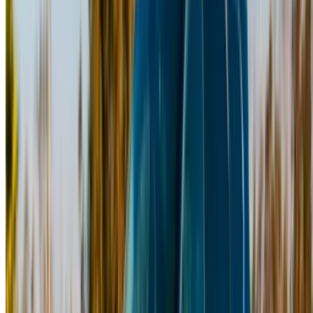
MAD 126,000
(Nero), 2023
20,000
450,000
NOTA:
I listini di cui sopra, compresi i prezzi, sono
aggiornati dalle rispettive società di noleggio auto. Nel
caso in cui la vettura non sia disponibile al prezzo indicato
(IVA esclusa), si prega di
informaci
e vi risponderemo con
l'alternativa migliore. Felicenoleggio!
Disclaimer:
Utilizzando questo sito web, l'utente accetta i nostri Termini e
Condizioni e l'Informativa sulla Privacy e declina
OneClickDrive.ma da qualsiasi informazione errata fornita
dalle società di autonoleggio o da noi.
×
OTP errato
Effettuare il login per accedere ai preferiti,
monitorare le offerte e prenotare più velocemente.