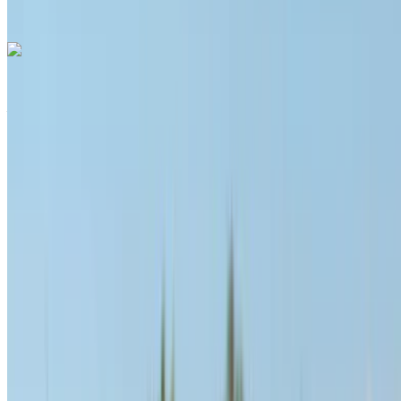
WhatsApp
Hyundai Santa Fe 2024
Aeroporto di Menara, Marrakech
Aeroporto di
Menara, Marrakech
2024
Euro
SUV
Diesel
MAD 1600
/ giorno
Illimitato
MAD 36,000
/ mo.
6000 km
Assicurazione inclusa
Trasmissione automatica
Consegna gratuita
Aeroporto di