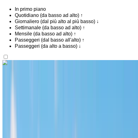
In primo piano
Quotidiano (da basso ad alto) ↑
Giornaliero (dal più alto al più basso) ↓
Settimanale (da basso ad alto) ↑
Mensile (da basso ad alto) ↑
Passeggeri (dal basso all'alto) ↑
Passeggeri (da alto a basso) ↓
Ti piace quello che vedi?
Scopri di più
Hyundai Santa Fe 2023
Noleggio a Marrakech: SUV nero, 7 passeggeri, spazioso,
adatto alle famiglie, alte prestazioni, guida confortevole
Aeroporto di Menara, Marrakech
Aeroporto di
Menara, Marrakech
2023
Euro
SUV