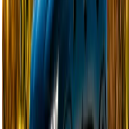
Noleggio auto Agadir
Noleggio auto Casablanca
Noleggio auto Fès
Noleggio auto Marrakech
Noleggio auto Nador
Noleggio auto Oujda
Noleggio auto Rabat
Noleggio auto Tangier
Aeroporto di Casablanca
Aeroporto di Marrakesh
/ Azienda
Mappa del sito XML
Blog sull'autonoleggio
/ Supporto
+212708880005
info@oneclickdrive.com
/ Affari