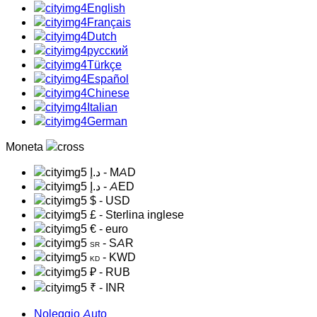
English
Français
Dutch
русский
Türkçe
Español
Chinese
Italian
German
Moneta
د.إ
- MAD
د.إ
- AED
$
- USD
£
- Sterlina inglese
€
- euro
- SAR
SR
- KWD
KD
₽
- RUB
₹
- INR
Noleggio Auto