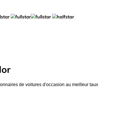
dor
onnaires de voitures d'occasion au meilleur taux