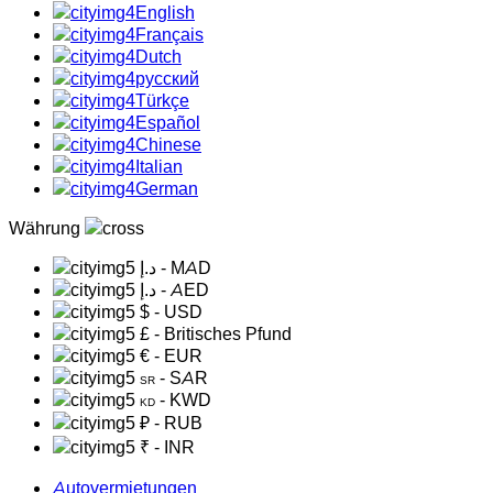
English
Français
Dutch
русский
Türkçe
Español
Chinese
Italian
German
Währung
د.إ
- MAD
د.إ
- AED
$
- USD
£
- Britisches Pfund
€
- EUR
- SAR
SR
- KWD
KD
₽
- RUB
₹
- INR
Autovermietungen