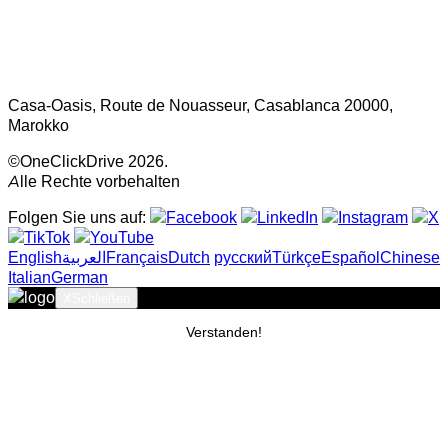
Casa-Oasis, Route de Nouasseur, Casablanca 20000,
Marokko
©OneClickDrive 2026.
Alle Rechte vorbehalten
Folgen Sie uns auf:
English
‏العربية‏
Français
Dutch
русский
Türkçe
Español
Chinese
Italian
German
X
Schließen
Verstanden!