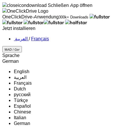
Schließen
App öffnen
OneClickDrive-Anwendung
300k+ Downloads
Jetzt installieren
‏العربية ‏
/
Français
MAD /
Ger
Sprache
German
English
‏العربية‏
Français
Dutch
русский
Türkçe
Español
Chinese
Italian
German