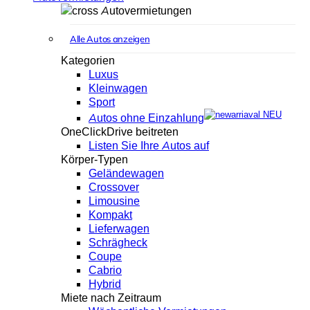
Autovermietungen
Alle Autos anzeigen
Kategorien
Luxus
Kleinwagen
Sport
NEU
Autos ohne Einzahlung
OneClickDrive beitreten
Listen Sie Ihre Autos auf
Körper-Typen
Geländewagen
Crossover
Limousine
Kompakt
Lieferwagen
Schrägheck
Coupe
Cabrio
Hybrid
Miete nach Zeitraum