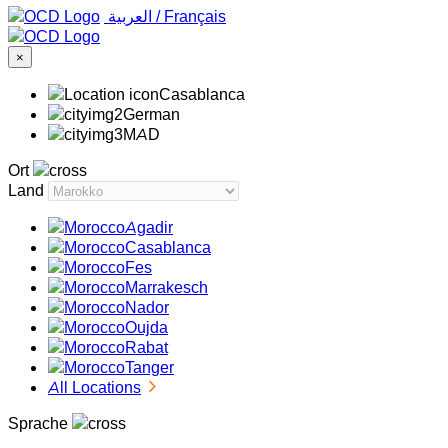
‏العربية ‏
/
Français
×
Casablanca
German
MAD
Ort
Land
Agadir
Casablanca
Fes
Marrakesch
Nador
Oujda
Rabat
Tanger
All Locations
Sprache