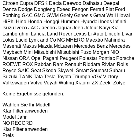
Citroen
Cupra
DFSK
Dacia
Daewoo
Daihatsu
Deepal
Denza
Dodge
Dongfeng
Exeed
Fengon
Ferrari
Fiat
Ford
Forthing
GAC
GMC
GWM
Geely
Genesis
Great Wall
Haval
HiPhi
Hino
Honda
Hongqi
Hummer
Hyundai
Ineos
Infiniti
Isuzu
Iveco
JAC
Jaecoo
Jaguar
Jeep
Jetour
Kaiyi
Kia
Lamborghini
Lancia
Land Rover
Lexus
Li Auto
Lincoln
Livan
Lotus
Lucid
Lynk and Co
MG
MHERO
Maextro
Mahindra
Maserati
Maxus
Mazda
McLaren
Mercedes Benz
Mercedes
Maybach
Mini
Mitsubishi
Mitsubishi Fuso
Morgan
NIO
Nissan
ORA
Opel
Pagani
Peugeot
Polestar
Pontiac
Porsche
ROEWE
ROX
Rabdan
Ram
Renault
Riddara
Rivian
Rolls
Royce
SAIC
Seat
Skoda
Skywell
Smart
Soueast
Subaru
Suzuki
TANK
Tata
Tesla
Toyota
Triumph
VGV
Victory
Volkswagen
Volvo
Voyah
Wuling
Xiaomi
ZX
Zeekr
Zotye
Keine Ergebnisse gefunden.
Wählen Sie Ihr Modell
Klar
Filter anwenden
Model Jahr
NO RECORD
Klar
Filter anwenden
Preis