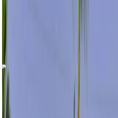
Unbegrenzt
MAD 276,000
/ Mo.
6000 km
Versicherung inklusive
Automatische Übertragung
Kostenlose Lieferung
Internationaler
Flughafen Agadir, Agadir
Internationaler
Flughafen Agadir, Agadir
Anruf
+212708889994
WhatsApp
Mercedes Benz S500 2024
Internationaler Flughafen Agadir, Agadir
Internationaler Flughafen Agadir, Agadir
2024
Euro
Limousine
Hybrid