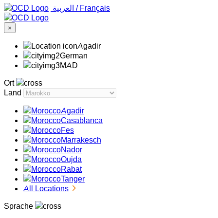
‏العربية ‏
/
Français
×
Agadir
German
MAD
Ort
Land
Agadir
Casablanca
Fes
Marrakesch
Nador
Oujda
Rabat
Tanger
All Locations
Sprache