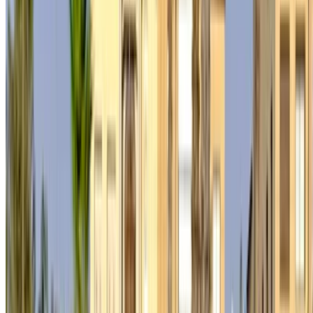
Datenschutzrichtlinien einverstanden und entbinden
OneClickDrive.ma von jeglichen falschen Informationen, die
von Autovermietungen oder uns bereitgestellt werden.
×
Falsches OTP
Anmelden, um auf Ihre Favoriten zuzugreifen,
Angebote verfolgen und schneller buchen.
Fortsetzen
oder
Sie haben noch kein Konto?
Anmeldung
Sie haben bereits ein Konto?
Anmeldung
×
Falsches OTP