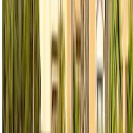
Erfahrung genießen können.
Haben Sie Autos zu vermieten oder zu verkaufen?
Erreichen Sie täglich Tausende.
Listen Sie Ihre Autos auf
Flexible Möglichkeiten, Ihren Partner direkt zu bezahlen
/ Ressourcen
Autovermietung Agadir
Autovermietung Casablanca
Autovermietung Fes
Autovermietung Marrakesch
Autovermietung Nador
Autovermietung Oujda
Autovermietung Rabat
Autovermietung Tanger