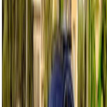
Flughafen Casablanca
Flughafen Marrakesch
/ Gesellschaft
Sitemap-XML
Mietwagen-Blog
/ Die Unterstützung
+212708880005
info@oneclickdrive.com
/ Geschäft
sales@oneclickdrive.com
Haben Sie Autos zu vermieten oder zu verkaufen?
Erreichen Sie täglich Tausende.
Listen Sie Ihre Autos auf