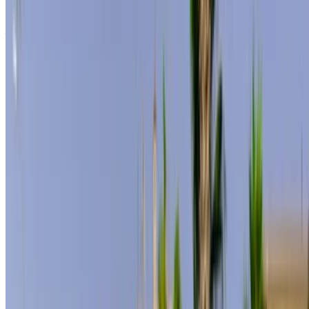
Autos speichern. Preise verfolgen. Schneller buchen.
Konto erstellen
Wie sie den besten angebot bekommen
Compare offers from multiple rent a car companies in
the Marokko, Filtern Sie nach Standort, Budget und
Anforderung.
Beschränken Sie sich auf Ihre Vorlieben:
Fahrzeugspezifikationen, Kilometerbegrenzung,
inklusive Versicherung, Fahrzeugmerkmale und so
weiter.
Wählen Sie die besten Angebote des
Mietwagenanbieters aus und kontaktieren Sie ihn
direkt per Telefon, WhatsApp oder fordern Sie einen
Rückruf an.
Fragen Sie unbedingt nach den tatsächlichen Bildern
und Spezifikationen des Autos, bevor Sie das Geschäft
abschließen.
Buchen Sie direkt, ohne Aufschläge!