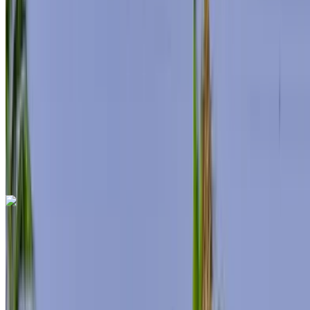
MAD 12,000
/ Tag
Unbegrenzt
MAD 288,000
/ Mo.
6000 km
Versicherung inklusive
Automatische Übertragung
Kostenlose Lieferung
Internationaler
Flughafen Agadir, Agadir
Internationaler
Flughafen Agadir, Agadir
Anruf
+212708889994
WhatsApp
Mercedes Benz S500 2024
Internationaler Flughafen Agadir, Agadir
Internationaler Flughafen Agadir, Agadir
2024
Euro