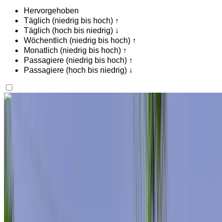
Hervorgehoben
Täglich (niedrig bis hoch) ↑
Täglich (hoch bis niedrig) ↓
Wöchentlich (niedrig bis hoch) ↑
Monatlich (niedrig bis hoch) ↑
Passagiere (niedrig bis hoch) ↑
Passagiere (hoch bis niedrig) ↓
Gefällt dir, was du siehst?
Finde mehr heraus
Mercedes Benz S400 2024
Internationaler Flughafen Agadir, Agadir
Internationaler Flughafen Agadir, Agadir
2024
Euro
Luxus
Diesel
MAD 11,500
/ Tag