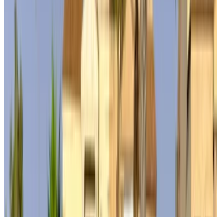
Willkommen bei OneClickDrive.ma - Marokko dem größten
Automobilmarktplatz der Welt.Unsere Partnerautovermieter
aktualisieren ihren Bestand für OneClickDrive in Echtzeit,
sodass Sie immer die neuesten Preise sehen. Durchsuchen,
filtern, in die engere Wahl nehmen und direkt mit dem
Mietwagenanbieter Kontakt aufnehmen. Erwähnen Sie, dass
Sie ihre Anzeige auf OneClickDrive.com gesehen haben, um
den besten Preis zu erhalten. Seien Sie versichert, dass die
besten Mietwagenangebote nur einen Klick entfernt sind!
HINWEIS:
Die obigen Listen einschließlich der Preise
werden von den jeweiligen Autovermieter. Falls das
Fahrzeug zu dem angegebenen Preis (ohne MwSt.) nicht
verfügbar ist, bitten wir Sie
informiere uns
und wir melden
uns bei Ihnen mit der besten Alternative.
GlücklichAnmietung!
Haftungsausschluss:
Durch die Nutzung dieser Website erklären Sie sich mit
unseren Allgemeinen Geschäftsbedingungen und