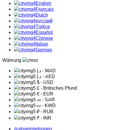
English
Français
Dutch
русский
Türkçe
Español
Chinese
Italian
German
Währung
د.إ
- MAD
د.إ
- AED
$
- USD
£
- Britisches Pfund
€
- EUR
- SAR
SR
- KWD
KD
₽
- RUB
₹
- INR
Autovermietungen