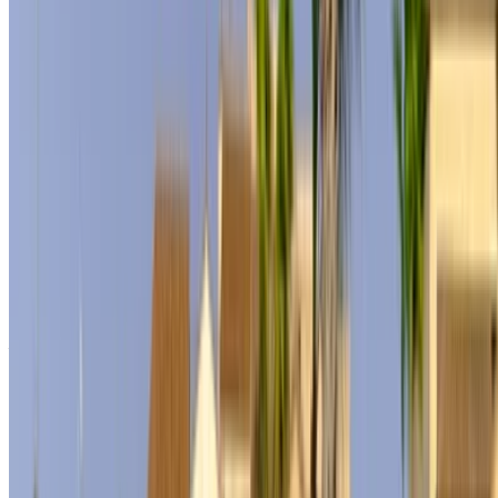
Mercedes Benz S500 Auto Auto Mietpreis in
Agadir
Täglich
Wöchentlich
Monatlich
Mercedes Benz S400
MAD
MAD
MAD 72,450
(Schwarz), 2024
11,500
276,000
Mercedes Benz S500
MAD
MAD
MAD 73,000
(Schwarz), 2024
12,000
288,000
Mercedes Benz S500
MAD
MAD
MAD 77,000
(Schwarz), 2024
12,000
300,000
Mieten und selbst fahren a Mercedes Benz S500 Limousine
in Agadir, Marokko. Verschiedene Modelle inkl 2024 von
S500 sind mietbar. Nachfolgend sind Live-Angebote mit
Preisen pro Tag, pro Woche und pro Monat direkt von den
Anbietern aufgeführt. Zahlen Sie keine Provision oder
Buchungsgebühren. Die Filialabholung ist kostenlos
Internationaler Flughafen Agadir. Zur Verfügbarkeit und
Lieferung bei Ihnen vor Ort bzw Agadir Flughafen zu Ihrem
bevorzugten Datum und Uhrzeit, bitte erkundigen Sie sich
beim Anbieter. Kontaktieren Sie sie per Telefon, WhatsApp
oder fordern Sie einen Rückruf an.