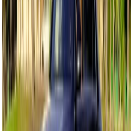
English
‏العربية‏
Français
Dutch
русский
Türkçe
Español
Chinese
Italian
German
X
Schließen
Verstanden!