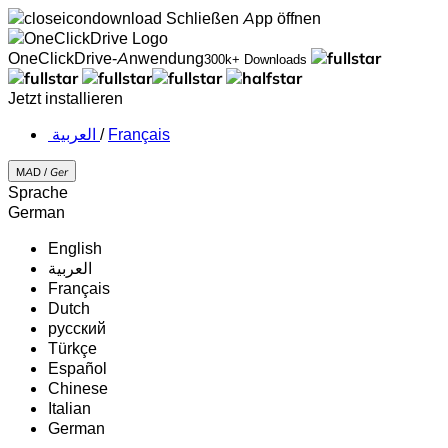
Schließen
App öffnen
OneClickDrive-Anwendung
300k+ Downloads
Jetzt installieren
‏العربية ‏
/
Français
MAD /
Ger
Sprache
German
English
‏العربية‏
Français
Dutch
русский
Türkçe
Español
Chinese
Italian
German