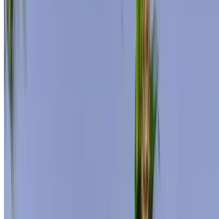
Limousine
Hybrid
MAD 12,000
/ Tag
Unbegrenzt
MAD 300,000
/ Mo.
6000 km
Versicherung inklusive
Automatische Übertragung
Kostenlose Lieferung
Internationaler
Flughafen Agadir, Agadir
Internationaler
Flughafen Agadir, Agadir
Anruf
+212708889994
WhatsApp
Anzeigen 1 - 3 von 3 Autos
1
Suchen Sie nach weiteren Optionen?
Alle Autos durchsuchen