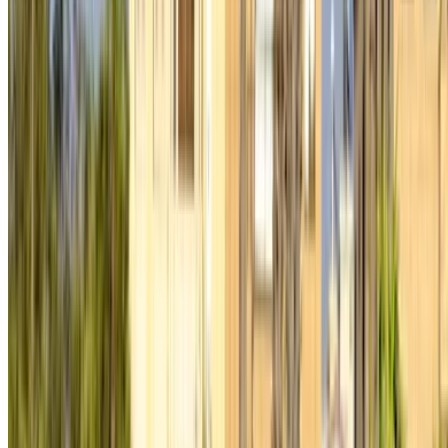
Erstellen Sie ein Konto. Machen Sie ein besseres
Geschäft.
Log In. Take the Wheel.
Fortsetzen
Or
Sie haben noch kein Konto?
Anmeldung
Sie haben bereits ein Konto?
Anmeldung
Ihre zentrale Plattform, um die besten Angebote für
Mietwagen und Gebrauchtwagen in ganz Marokko zu
entdecken. Finden Sie das richtige Auto für Ihre Reise - von
preisgünstigen Optionen bis hin zu Luxusfahrzeugen.
OneClickDrive hilft Ihnen, vertrauenswürdige lokale Anbieter
zu finden, damit Sie eine reibungslose und stressfreie