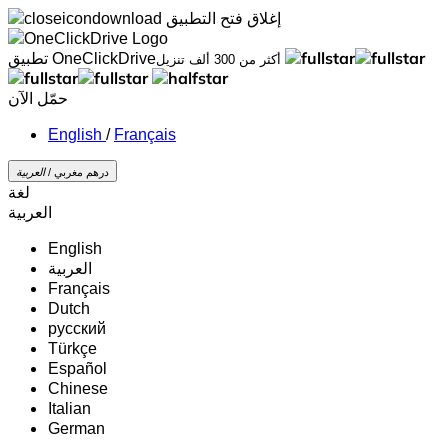
إغلاق
فتح التطبيق
تطبيق OneClickDrive
أكثر من 300 ألف تنزيل
حمّل الآن
/
Français
درهم مغربي /
‏العربية‏
لغة
‏العربية‏
English
‏العربية‏
Français
Dutch
русский
Türkçe
Español
Chinese
Italian
German