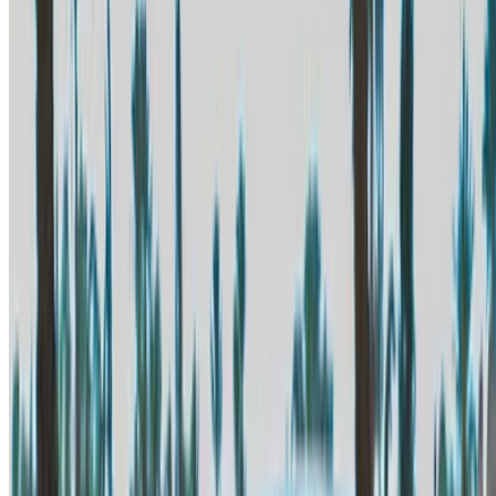
+212708880005
info@oneclickdrive.com
/ الشركات
sales@oneclickdrive.com
هل لديك سيارات ترغب في تأجيرها أو بيعها؟
تواصل مع آلاف العملاء المحتملين كل يوم
اعرض سياراتك
خيارات دفع مرنة ومباشرة لشريكك