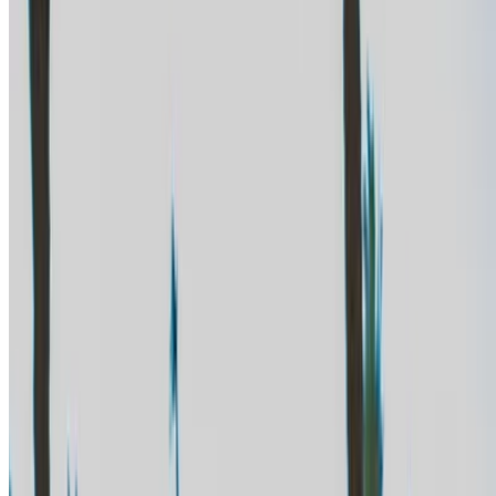
استمر
Or
لا يوجد لديك حساب؟
الاشتراك
يوجد حساب بالفعل?
تسجيل الدخول
منصتك الشاملة لاستكشاف أفضل عروض تأجير السيارات
والسيارات المستعملة في جميع أنحاء المغرب. من الخيارات
الاقتصادية إلى السيارات الفاخرة، ابحث عن السيارة المثالية
لرحلتك. يساعدك OneClickDrive في العثور على مكاتب محلية
موثوقة، لضمان تجربة قيادة سلسة وخالية من المتاعب.
هل لديك سيارات ترغب في تأجيرها أو بيعها؟
تواصل مع آلاف العملاء المحتملين كل يوم
اعرض سياراتك