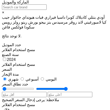
الماركة والموديل
×
أودي
بنتلي
كاديلاك
كوبرا
داسيا
فيراري
فيات
هيونداي
جاغوار
جيب
كيا
لامبورغيني
لاند روڤر
مرسيدس بنز
بيجو
بورش
رينو
رولز رويس
سكودا
فولكس فاغن
لا توجد نتائج.
حدد الموديل
مسح
استخدام الفلاتر
سنة الصنع
2024
مسح
استخدام الفلاتر
السعر
مدة الإيجار
اليومي
أسبوعي
شهري
حدد نطاق السعر
ملاحظة: يرجى إدخال السعر الصحيح
مسح
استخدام الفلاتر
فلاتر