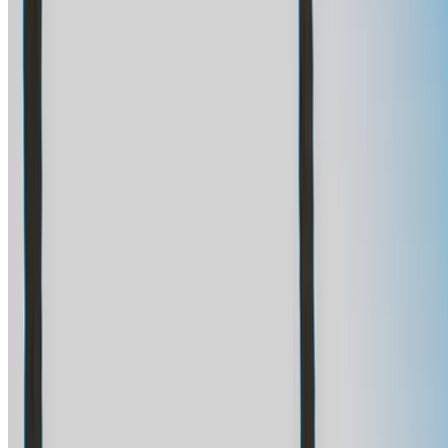
مكالمة
+212708889994
الواتساب
عرض 1 - 1 من 1 سيارات
1
هل تبحث عن خيارات أخرى؟
تصفح جميع السيارات
احفظ السيارات. تتبع الأسعار. احجز أسرع.
إنشاء حساب
طريقة الحصول على أفضل عرض
Compare offers from multiple rent a car companies in
the المغرب, قم بالتصفية حسب موقعك وميزانيتك
ومتطلباتك.
حدد أولوياتك كالآتي: مواصفات السيارة، حد الأميال، التأمين
المشمول، مزايا السيارة وما إلى ذلك.
ضع قائمة مختصرة بأفضل العروض من شركة تأجير السيارة
وتواصل معها مباشرة عبر الهاتف أو الواتساب أو اطلب إعادة