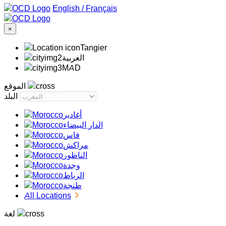
/
Français
×
Tangier
‏العربية‏
MAD
الموقع
البلد
أغادير
الدار البيضاء
فاس
مراكش
الناظور
وجدة
الرباط
طنجة
All Locations
لغة