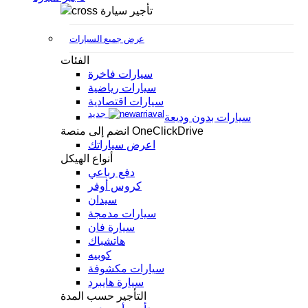
تأجير سيارة
عرض جميع السيارات
الفئات
سيارات فاخرة
سيارات رياضية
سيارات اقتصادية
جديد
سيارات بدون وديعة
انضم إلى منصة OneClickDrive
اعرض سياراتك
أنواع الهيكل
دفع رباعي
كروس أوفر
سيدان
سيارات مدمجة
سيارة فان
هاتشباك
كوبيه
سيارات مكشوفة
سيارة هايبرد
التأجير حسب المدة