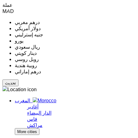
عملة
MAD
درهم مغربي
دولار أمريكي
جنيه إسترليني
يورو
ريال سعودي
دينار كويتي
روبل روسي
روبية هندية
درهم إماراتي
المغرب
أغادير
الدار البيضاء
فاس
مراكش
More cities