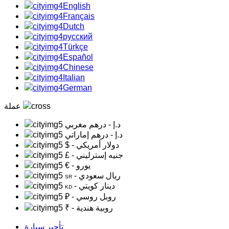
English
Français
Dutch
русский
Türkçe
Español
Chinese
Italian
German
عملة
د.إ
- درهم مغربي
د.إ
- درهم إماراتي
- دولار أمريكي
$
- جنيه إسترليني
£
- يورو
€
- ريال سعودي
SR
- دينار كويتي
KD
- روبل روسي
₽
- روبية هندية
₹
تأجير سيارة