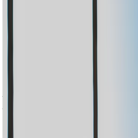
الاتصال.
احرص على طلب صور السيارة الحقيقية ومواصفاتها قبل
الاتفاق على العرض.
احجز مباشرة بدون زيادة على الأسعار.
فولكس فاغن غولف 8 سيارة سيارة أسعار التأجير في
طنجة
شهري
أسبوعي
اليومي
درهم مغربي
درهم مغربي
درهم مغربي
فولكس فاغن غولف 8
27,000
7,000
1,100
(أسود), 2024
خض تجربة الاستئجار والقيادة الذاتية على متن سيارة فولكس فاغن
غولف 8 هاتشباك في طنجة, المغرب. تتضمن الموديلات المختلفة
2024 من غولف 8 المتاحة للاستئجار. فيما يلي قائمة بالعروض
المباشرة بأسعار يومية وأسبوعية وشهرية من شركات التأجير
مباشرة. بدون عمولة أو رسوم حجز. الاستلام من الفرع مجانًا من
مطار طنجة الدولي. للتأكد من توفر السيارة وتوصيلها إلى موقعك أو
طنجة المطار بالتاريخ والموعد المفضل، يُرجى الاستفسار من شركة
التأجير. تواصل معها عبر الهاتف أو الواتساب أو اطلب معاودة
الاتصال بك.
مرحبًا بك في OneClickDrive.ma - المغرب سوق السيارات الأكبر