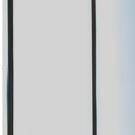
في الإمارات.يتولى شركاء تأجير السيارات لدينا تحديث مخزون
سياراتها في OneClickDrive لحظة بلحظة، ولذلك ستظهر لك دائمًا
أحدث الأسعار. كل ما عليك فعله تصفح السيارات والتصفية ووضع
قائمة مختصرة والتواصل مع شركة تأجير السيارة مباشرة. اذكر أنك
رأيت إعلانها على موقع OneClickDrive.com، للحصول على أفضل
سعر. كن مطمئنًا من حصولك على أفضل عروض تأجير السيارات
بسهولة.
ملاحظة:
تحديث القوائم المذكورة أعلاه، بما في ذلك الأسعار شركة
تأجير السيارات ففي حال لم تتوفر السيارة بالسعر المذكور
(باستثناء ضريبة القيمة المضافة)، الرجاء
إبلاغنا
وسنعود إليك ببديل
أفضل. نتمنى لك تجربة تأجير ممتعة!
إخلاء مسؤولية:
باستخدام هذا الموقع، فإنك توافق على الشروط والأحكام وسياسة
الخصوصية الخاصة بنا وتُخلي مسؤولية OneClickDrive.com عن
أي معلومات غير دقيقة مُقدمة من شركات تأجير السيارات أو منا.
×
كلمة المرور لمرة واحدة غير صحيحة