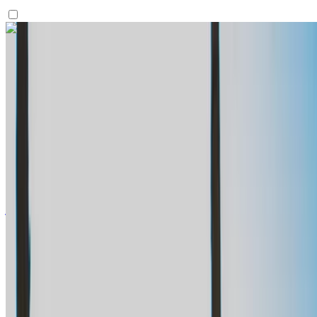
اكتشف المزيد
هل تعجبك السيارة المعروضة؟
فولكس فاغن غولف 8 2024
مطار طنجة الدولي, طنجة
مطار طنجة الدولي, طنجة
2024
أوروبية
هاتشباك
ديزل
درهم مغربي 1100
/ يوم
غير محدود
درهم مغربي 27,000
/ الشهر
6000 كيلومتر
التأمين مشمول
ناقل حركة أوتوماتيكي
توصيل مجاني
مطار طنجة
الدولي, طنجة
مطار طنجة الدولي, طنجة