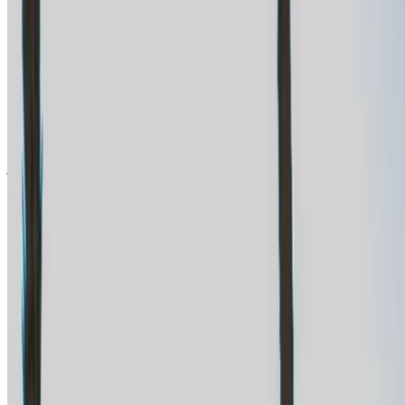
سجّل الدخول للوصول إلى سياراتك المفضلة,
وتتبع العروض والحجز بشكل أسرع.
استمر
أو
لا يوجد لديك حساب؟
الاشتراك
هل لديك حساب بالفعل؟
تسجيل الدخول
×
كلمة المرور لمرة واحدة غير صحيحة
انشئ حسابًا واحصل على عرض أفضل.
Log In. Take the Wheel.