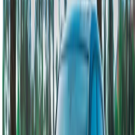
Tangier Ibn Battouta Airport, Tangier, Morocco
©OneClickDrive 2026.
جميع الحقوق محفوظة
تابعنا على:
Chinese
Español
Türkçe
русский
Dutch
Français
‏العربية‏
English
Italian
German
إغلاق
X
عُلم، شكرًا لك!