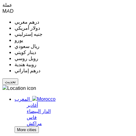
عملة
MAD
درهم مغربي
دولار أمريكي
جنيه إسترليني
يورو
ريال سعودي
دينار كويتي
روبل روسي
روبية هندية
درهم إماراتي
المغرب
أغادير
الدار البيضاء
فاس
مراكش
More cities