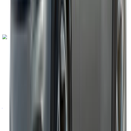
توصيل مجاني
مطار طنجة
الدولي, طنجة
مطار طنجة الدولي, طنجة
مكالمة
+212708889994
الواتساب
لامبورغيني أوروكان 2023
مطار طنجة الدولي, طنجة
مطار طنجة الدولي, طنجة
2023
خليجية
سيارة خارقة
بنزين
درهم مغربي 35,000
/ يوم
غير محدود
درهم مغربي 750,000
/ الشهر
6000 كيلومتر
التأمين مشمول
ناقل حركة أوتوماتيكي