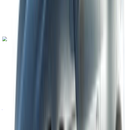
توصيل مجاني
مطار طنجة
الدولي, طنجة
مطار طنجة الدولي, طنجة
مكالمة
+212708889994
الواتساب
لامبورغيني أوروكان 2023
مطار طنجة الدولي, طنجة
مطار طنجة الدولي, طنجة
2023
أوروبية
سيارة خارقة
بنزين
درهم مغربي 28,000
/ يوم
غير محدود
درهم مغربي 600,000
/ الشهر
6000 كيلومتر
التأمين مشمول
ناقل حركة أوتوماتيكي