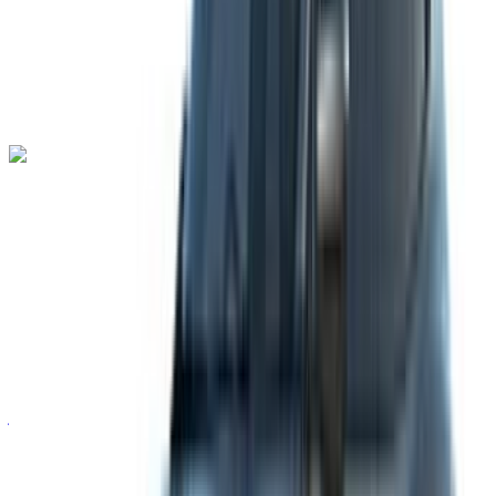
ناقل حركة أوتوماتيكي
توصيل مجاني
مطار طنجة
الدولي, طنجة
مطار طنجة الدولي, طنجة
مكالمة
+212708889994
الواتساب
لامبورغيني أوروس 2023
مطار طنجة الدولي, طنجة
مطار طنجة الدولي, طنجة
2023
أوروبية
دفع رباعي
بنزين
درهم مغربي 42,000
/ يوم
غير محدود
درهم مغربي 900,000
/ الشهر
6000 كيلومتر
التأمين مشمول