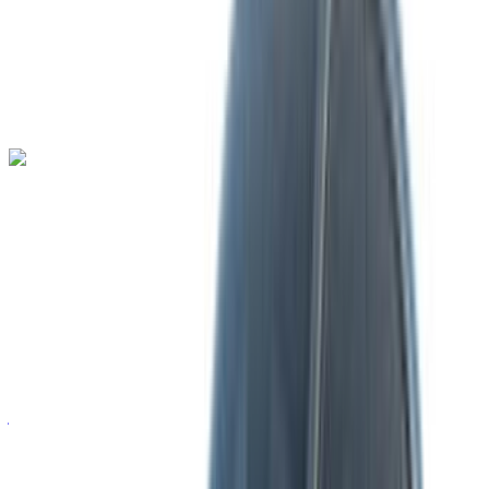
ناقل حركة أوتوماتيكي
توصيل مجاني
مطار طنجة
الدولي, طنجة
مطار طنجة الدولي, طنجة
مكالمة
+212708889994
الواتساب
لامبورغيني أفينتادور 2023
مطار طنجة الدولي, طنجة
مطار طنجة الدولي, طنجة
2023
أوروبية
سيارة خارقة
بنزين
درهم مغربي 55,555
/ يوم
غير محدود
درهم مغربي 1,620,000
/ الشهر
6000 كيلومتر
التأمين مشمول