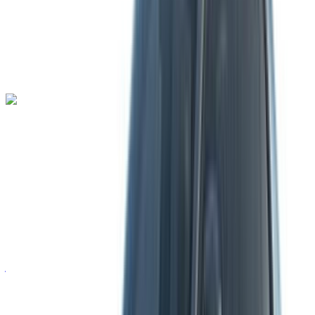
ناقل حركة أوتوماتيكي
توصيل مجاني
مطار طنجة
الدولي, طنجة
مطار طنجة الدولي, طنجة
مكالمة
+212708889994
الواتساب
لامبورغيني أوروكان 2023
مطار طنجة الدولي, طنجة
مطار طنجة الدولي, طنجة
2023
أوروبية
سيارة خارقة
بنزين
درهم مغربي 42,000
/ يوم
غير محدود
درهم مغربي 900,000
/ الشهر
6000 كيلومتر
التأمين مشمول