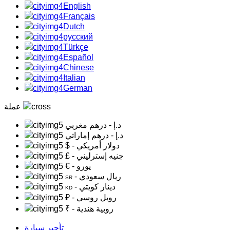
English
Français
Dutch
русский
Türkçe
Español
Chinese
Italian
German
عملة
د.إ
- درهم مغربي
د.إ
- درهم إماراتي
- دولار أمريكي
$
- جنيه إسترليني
£
- يورو
€
- ريال سعودي
SR
- دينار كويتي
KD
- روبل روسي
₽
- روبية هندية
₹
تأجير سيارة