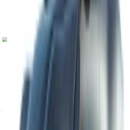
ناقل حركة أوتوماتيكي
توصيل مجاني
مطار طنجة الدولي,
طنجة
مطار طنجة الدولي, طنجة
مكالمة
+212708889994
الواتساب
لامبورغيني أفينتادور 2023
مطار طنجة الدولي, طنجة
مطار طنجة الدولي, طنجة
2023
أوروبية
سيارة خارقة
بنزين
درهم مغربي 44,000
/ يوم
غير محدود
درهم مغربي 1,080,000
/ الشهر
6000 كيلومتر
التأمين مشمول
ناقل حركة أوتوماتيكي