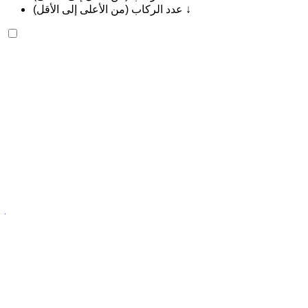
عدد الركاب (من الأعلى إلى الأقل) ↓
فيراري بوروسانجوي 2023
مطار طنجة الدولي, طنجة
مطار طنجة الدولي, طنجة
2023
أوروبية
دفع رباعي
بنزين
درهم مغربي 44,000
/ يوم
غير محدود
درهم مغربي 1,080,000
/ الشهر
6000 كيلومتر
التأمين مشمول
ناقل حركة أوتوماتيكي
توصيل مجاني
مطار طنجة