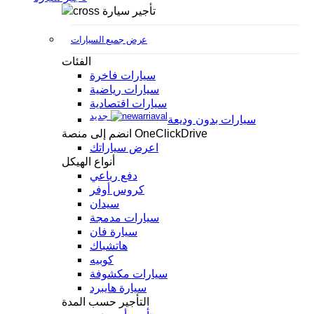
تأجير سيارة
عرض جميع السيارات
الفئات
سيارات فاخرة
سيارات رياضية
سيارات اقتصادية
جديد
سيارات بدون وديعة
انضم إلى منصة OneClickDrive
اعرض سياراتك
أنواع الهيكل
دفع رباعي
كروس أوفر
سيدان
سيارات مدمجة
سيارة فان
هاتشباك
كوبيه
سيارات مكشوفة
سيارة هايبرد
التأجير حسب المدة