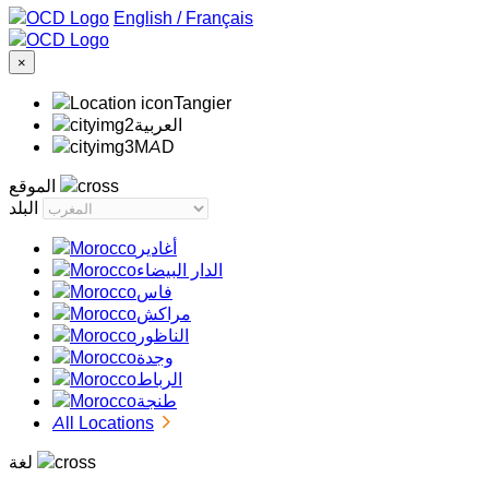
/
Français
×
Tangier
‏العربية‏
MAD
الموقع
البلد
أغادير
الدار البيضاء
فاس
مراكش
الناظور
وجدة
الرباط
طنجة
All Locations
لغة