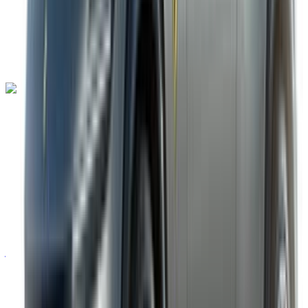
توصيل مجاني
مطار طنجة الدولي,
طنجة
مطار طنجة الدولي, طنجة
مكالمة
+212708889994
الواتساب
لامبورغيني أفينتادور 2023
مطار طنجة الدولي, طنجة
مطار طنجة الدولي, طنجة
2023
أوروبية
سيارة خارقة
بنزين
درهم مغربي 55,000
/ يوم
غير محدود
درهم مغربي 1,350,000
/ الشهر
6000 كيلومتر
التأمين مشمول
ناقل حركة أوتوماتيكي