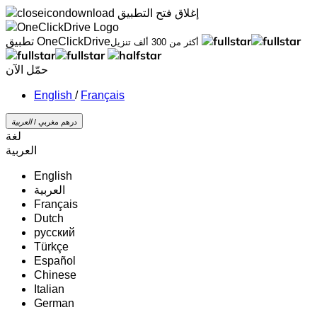
إغلاق
فتح التطبيق
تطبيق OneClickDrive
أكثر من 300 ألف تنزيل
حمّل الآن
/
Français
درهم مغربي /
‏العربية‏
لغة
‏العربية‏
English
‏العربية‏
Français
Dutch
русский
Türkçe
Español
Chinese
Italian
German