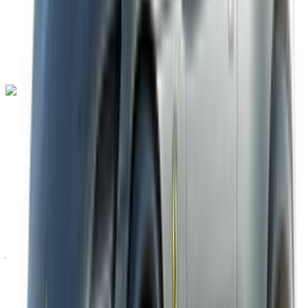
توصيل مجاني
مطار طنجة
الدولي, طنجة
مطار طنجة الدولي, طنجة
مكالمة
+212708889994
الواتساب
لامبورغيني أوروس 2023
مطار طنجة الدولي, طنجة
مطار طنجة الدولي, طنجة
2023
أوروبية
دفع رباعي
بنزين
درهم مغربي 28,000
/ يوم
غير محدود
درهم مغربي 600,000
/ الشهر
6000 كيلومتر
التأمين مشمول
ناقل حركة أوتوماتيكي