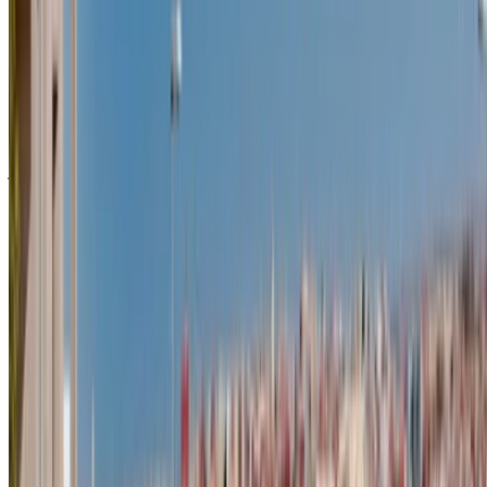
سجّل الدخول للوصول إلى سياراتك المفضلة,
وتتبع العروض والحجز بشكل أسرع.
استمر
أو
لا يوجد لديك حساب؟
الاشتراك
هل لديك حساب بالفعل؟
تسجيل الدخول
×
كلمة المرور لمرة واحدة غير صحيحة
انشئ حسابًا واحصل على عرض أفضل.
Log In. Take the Wheel.