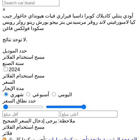
×
أودي
بنتلي
كاديلاك
كوبرا
داسيا
فيراري
فيات
هيونداي
جاغوار
جيب
كيا
لامبورغيني
لاند روڤر
مرسيدس بنز
بيجو
بورش
رينو
رولز رويس
سكودا
فولكس فاغن
لا توجد نتائج.
حدد الموديل
مسح
استخدام الفلاتر
سنة الصنع
2024
مسح
استخدام الفلاتر
السعر
مدة الإيجار
اليومي
أسبوعي
شهري
حدد نطاق السعر
ملاحظة: يرجى إدخال السعر الصحيح
مسح
استخدام الفلاتر
فلاتر
الصفحة الرئيسية
طنجة
تأجير سكودا سيارات
تأجير سكودا كاروك