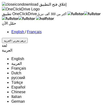
إغلاق
فتح التطبيق
تطبيق OneClickDrive
أكثر من 300 ألف تنزيل
حمّل الآن
/
Français
درهم مغربي /
‏العربية‏
لغة
‏العربية‏
English
‏العربية‏
Français
Dutch
русский
Türkçe
Español
Chinese
Italian
German