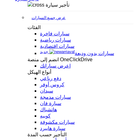
تأجير سيارة
عرض جميع السيارات
الفئات
سيارات فاخرة
سيارات رياضية
سيارات اقتصادية
جديد
سيارات بدون وديعة
انضم إلى منصة OneClickDrive
اعرض سياراتك
أنواع الهيكل
دفع رباعي
كروس أوفر
سيدان
سيارات مدمجة
سيارة فان
هاتشباك
كوبيه
سيارات مكشوفة
سيارة هايبرد
التأجير حسب المدة