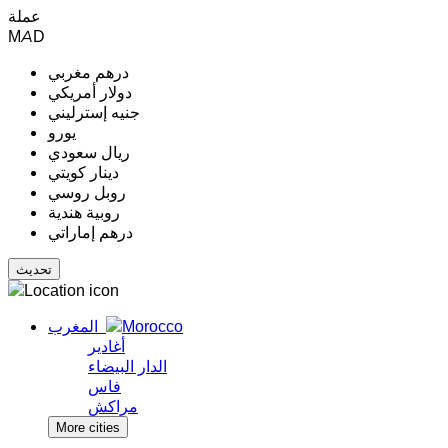
عملة
MAD
درهم مغربي
دولار أمريكي
جنيه إسترليني
يورو
ريال سعودي
دينار كويتي
روبل روسي
روبية هندية
درهم إماراتي
المغرب
أغادير
الدار البيضاء
فاس
مراكش
More cities