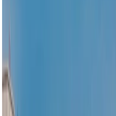
+212708889994
الواتساب
عرض 1 - 1 من 1 سيارات
1
هل تبحث عن خيارات أخرى؟
تصفح جميع السيارات
احفظ السيارات. تتبع الأسعار. احجز أسرع.
إنشاء حساب
طريقة الحصول على أفضل عرض
Compare offers from multiple rent a car companies in
the المغرب, قم بالتصفية حسب موقعك وميزانيتك
ومتطلباتك.
حدد أولوياتك كالآتي: مواصفات السيارة، حد الأميال، التأمين
المشمول، مزايا السيارة وما إلى ذلك.
ضع قائمة مختصرة بأفضل العروض من شركة تأجير السيارة
وتواصل معها مباشرة عبر الهاتف أو الواتساب أو اطلب إعادة
الاتصال.