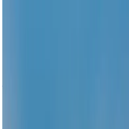
سكودا كاروك 2024
سيارة دفع رباعي لون أسود، 5 مقاعد، فاخرة، واسعة، سيارة
عائلية، رحلة مميزة
مطار طنجة الدولي, طنجة
مطار طنجة الدولي, طنجة
2024
أوروبية
دفع رباعي
ديزل
درهم مغربي 750
/ يوم
غير محدود
درهم مغربي 18,600
/ الشهر
4500 كيلومتر
التأمين مشمول
ناقل حركة أوتوماتيكي
توصيل مجاني
مطار طنجة الدولي,
طنجة
مطار طنجة الدولي, طنجة
مكالمة