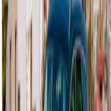
info@oneclickdrive.com
/ الشركات
sales@oneclickdrive.com
هل لديك سيارات ترغب في تأجيرها أو بيعها؟
تواصل مع آلاف العملاء المحتملين كل يوم
اعرض سياراتك
خيارات دفع مرنة ومباشرة لشريكك