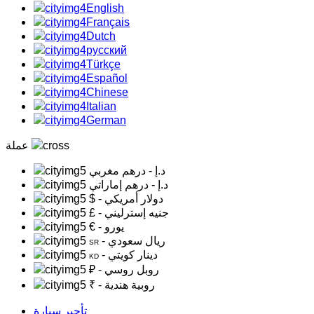
English
Français
Dutch
русский
Türkçe
Español
Chinese
Italian
German
عملة
د.إ
- درهم مغربي
د.إ
- درهم إماراتي
- دولار أمريكي
$
- جنيه إسترليني
£
- يورو
€
- ريال سعودي
SR
- دينار كويتي
KD
- روبل روسي
₽
- روبية هندية
₹
تأجير سيارة