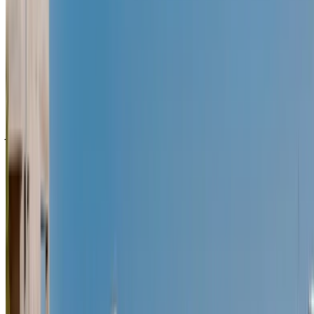
سياراتها في OneClickDrive لحظة بلحظة، ولذلك ستظهر لك دائمًا
أحدث الأسعار. كل ما عليك فعله تصفح السيارات والتصفية ووضع
قائمة مختصرة والتواصل مع شركة تأجير السيارة مباشرة. اذكر أنك
رأيت إعلانها على موقع OneClickDrive.com، للحصول على أفضل
سعر. كن مطمئنًا من حصولك على أفضل عروض تأجير السيارات
بسهولة.
ملاحظة:
تحديث القوائم المذكورة أعلاه، بما في ذلك الأسعار شركة
تأجير السيارات ففي حال لم تتوفر السيارة بالسعر المذكور
(باستثناء ضريبة القيمة المضافة)، الرجاء
إبلاغنا
وسنعود إليك ببديل
أفضل. نتمنى لك تجربة تأجير ممتعة!
إخلاء مسؤولية:
باستخدام هذا الموقع، فإنك توافق على الشروط والأحكام وسياسة
الخصوصية الخاصة بنا وتُخلي مسؤولية OneClickDrive.com عن
أي معلومات غير دقيقة مُقدمة من شركات تأجير السيارات أو منا.
×
كلمة المرور لمرة واحدة غير صحيحة