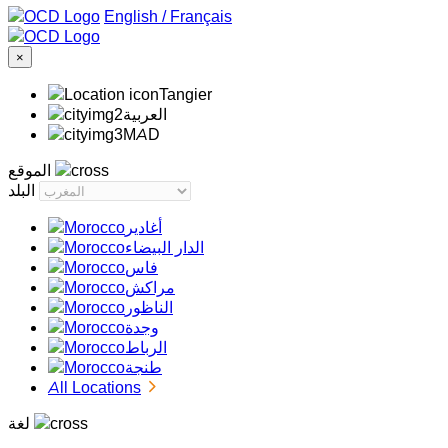
/
Français
×
Tangier
‏العربية‏
MAD
الموقع
البلد
أغادير
الدار البيضاء
فاس
مراكش
الناظور
وجدة
الرباط
طنجة
All Locations
لغة