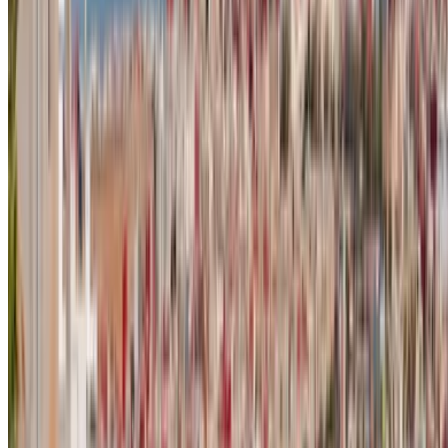
استمر
Or
لا يوجد لديك حساب؟
الاشتراك
يوجد حساب بالفعل?
تسجيل الدخول
منصتك الشاملة لاستكشاف أفضل عروض تأجير السيارات
والسيارات المستعملة في جميع أنحاء المغرب. من الخيارات
الاقتصادية إلى السيارات الفاخرة، ابحث عن السيارة المثالية
لرحلتك. يساعدك OneClickDrive في العثور على مكاتب محلية
موثوقة، لضمان تجربة قيادة سلسة وخالية من المتاعب.
هل لديك سيارات ترغب في تأجيرها أو بيعها؟
تواصل مع آلاف العملاء المحتملين كل يوم
اعرض سياراتك
خيارات دفع مرنة ومباشرة لشريكك