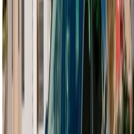
Tangier Ibn Battouta Airport, Tangier, Morocco
©OneClickDrive 2026.
جميع الحقوق محفوظة
تابعنا على:
Chinese
Español
Türkçe
русский
Dutch
Français
‏العربية‏
English
Italian
German
إغلاق
X
عُلم، شكرًا لك!