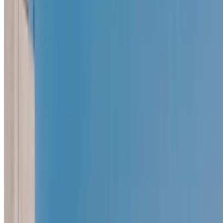
احرص على طلب صور السيارة الحقيقية ومواصفاتها قبل
الاتفاق على العرض.
احجز مباشرة بدون زيادة على الأسعار.
سكودا كاروك سيارة سيارة أسعار التأجير في طنجة
شهري
أسبوعي
اليومي
درهم مغربي
درهم مغربي
درهم مغربي
سكودا كاروك (أسود),
2024
750
4,900
18,600
خض تجربة الاستئجار والقيادة الذاتية على متن سيارة سكودا كاروك
دفع رباعي في طنجة, المغرب. تتضمن الموديلات المختلفة 2024
من كاروك المتاحة للاستئجار. فيما يلي قائمة بالعروض المباشرة
بأسعار يومية وأسبوعية وشهرية من شركات التأجير مباشرة. بدون
عمولة أو رسوم حجز. الاستلام من الفرع مجانًا من مطار طنجة
الدولي. للتأكد من توفر السيارة وتوصيلها إلى موقعك أو طنجة
المطار بالتاريخ والموعد المفضل، يُرجى الاستفسار من شركة
التأجير. تواصل معها عبر الهاتف أو الواتساب أو اطلب معاودة
الاتصال بك.
مرحبًا بك في OneClickDrive.ma - المغرب سوق السيارات الأكبر
في الإمارات.يتولى شركاء تأجير السيارات لدينا تحديث مخزون