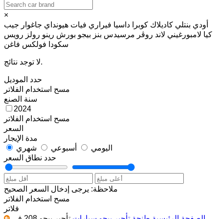
×
أودي
بنتلي
كاديلاك
كوبرا
داسيا
فيراري
فيات
هيونداي
جاغوار
جيب
كيا
لامبورغيني
لاند روڤر
مرسيدس بنز
بيجو
بورش
رينو
رولز رويس
سكودا
فولكس فاغن
لا توجد نتائج.
حدد الموديل
مسح
استخدام الفلاتر
سنة الصنع
2024
مسح
استخدام الفلاتر
السعر
مدة الإيجار
اليومي
أسبوعي
شهري
حدد نطاق السعر
ملاحظة: يرجى إدخال السعر الصحيح
مسح
استخدام الفلاتر
فلاتر
الصفحة الرئيسية
طنجة
تأجير بيجو سيارات
تأجير بيجو 208 في