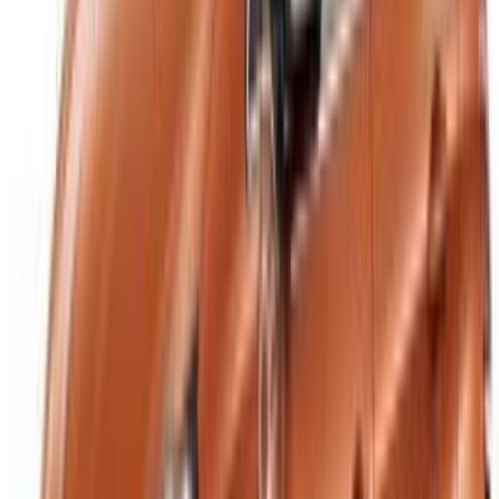
+212708880005
info@oneclickdrive.com
/ الشركات
sales@oneclickdrive.com
هل لديك سيارات ترغب في تأجيرها أو بيعها؟
تواصل مع آلاف العملاء المحتملين كل يوم
اعرض سياراتك
خيارات دفع مرنة ومباشرة لشريكك