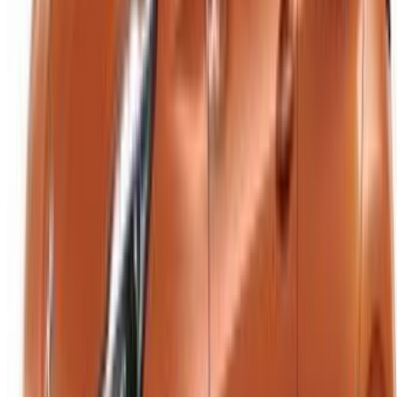
Tangier Ibn Battouta Airport, Tangier, Morocco
©OneClickDrive 2026.
جميع الحقوق محفوظة
تابعنا على:
Chinese
Español
Türkçe
русский
Dutch
Français
‏العربية‏
English
Italian
German
إغلاق
X
عُلم، شكرًا لك!