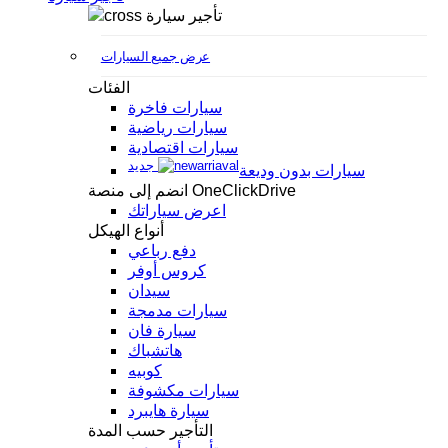
تأجير سيارة
عرض جميع السيارات
الفئات
سيارات فاخرة
سيارات رياضية
سيارات اقتصادية
جديد
سيارات بدون وديعة
انضم إلى منصة OneClickDrive
اعرض سياراتك
أنواع الهيكل
دفع رباعي
كروس أوفر
سيدان
سيارات مدمجة
سيارة فان
هاتشباك
كوبيه
سيارات مكشوفة
سيارة هايبرد
التأجير حسب المدة