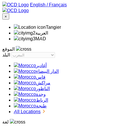
/
Français
×
Tangier
‏العربية‏
MAD
الموقع
البلد
أغادير
الدار البيضاء
فاس
مراكش
الناظور
وجدة
الرباط
طنجة
All Locations
لغة