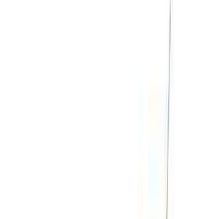
هل تبحث عن خيارات أخرى؟
تصفح جميع السيارات
احفظ السيارات. تتبع الأسعار. احجز أسرع.
إنشاء حساب
طريقة الحصول على أفضل عرض
Compare offers from multiple rent a car companies in
the المغرب, قم بالتصفية حسب موقعك وميزانيتك
ومتطلباتك.
حدد أولوياتك كالآتي: مواصفات السيارة، حد الأميال، التأمين
المشمول، مزايا السيارة وما إلى ذلك.
ضع قائمة مختصرة بأفضل العروض من شركة تأجير السيارة
وتواصل معها مباشرة عبر الهاتف أو الواتساب أو اطلب إعادة
الاتصال.
احرص على طلب صور السيارة الحقيقية ومواصفاتها قبل
الاتفاق على العرض.
احجز مباشرة بدون زيادة على الأسعار.