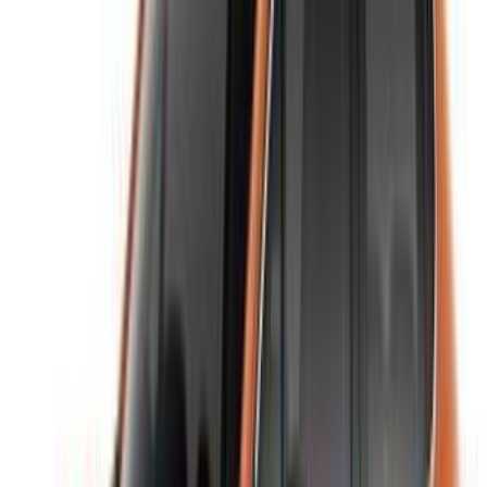
استمر
Or
لا يوجد لديك حساب؟
الاشتراك
يوجد حساب بالفعل?
تسجيل الدخول
منصتك الشاملة لاستكشاف أفضل عروض تأجير السيارات
والسيارات المستعملة في جميع أنحاء المغرب. من الخيارات
الاقتصادية إلى السيارات الفاخرة، ابحث عن السيارة المثالية
لرحلتك. يساعدك OneClickDrive في العثور على مكاتب محلية
موثوقة، لضمان تجربة قيادة سلسة وخالية من المتاعب.
هل لديك سيارات ترغب في تأجيرها أو بيعها؟
تواصل مع آلاف العملاء المحتملين كل يوم
اعرض سياراتك