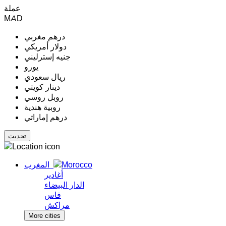
عملة
MAD
درهم مغربي
دولار أمريكي
جنيه إسترليني
يورو
ريال سعودي
دينار كويتي
روبل روسي
روبية هندية
درهم إماراتي
المغرب
أغادير
الدار البيضاء
فاس
مراكش
More cities