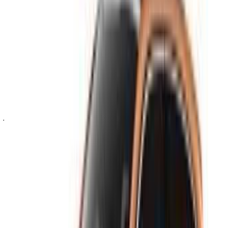
مرحبًا بك في OneClickDrive.ma - المغرب سوق السيارات الأكبر
في الإمارات.يتولى شركاء تأجير السيارات لدينا تحديث مخزون
سياراتها في OneClickDrive لحظة بلحظة، ولذلك ستظهر لك دائمًا
أحدث الأسعار. كل ما عليك فعله تصفح السيارات والتصفية ووضع
قائمة مختصرة والتواصل مع شركة تأجير السيارة مباشرة. اذكر أنك
رأيت إعلانها على موقع OneClickDrive.com، للحصول على أفضل
سعر. كن مطمئنًا من حصولك على أفضل عروض تأجير السيارات
بسهولة.
ملاحظة:
تحديث القوائم المذكورة أعلاه، بما في ذلك الأسعار شركة
تأجير السيارات ففي حال لم تتوفر السيارة بالسعر المذكور
(باستثناء ضريبة القيمة المضافة)، الرجاء
إبلاغنا
وسنعود إليك ببديل
أفضل. نتمنى لك تجربة تأجير ممتعة!
إخلاء مسؤولية:
باستخدام هذا الموقع، فإنك توافق على الشروط والأحكام وسياسة
الخصوصية الخاصة بنا وتُخلي مسؤولية OneClickDrive.com عن
أي معلومات غير دقيقة مُقدمة من شركات تأجير السيارات أو منا.
×
كلمة المرور لمرة واحدة غير صحيحة