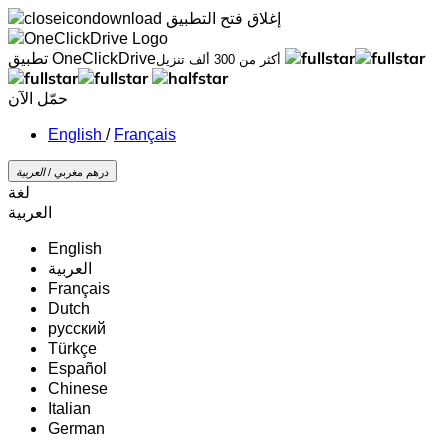
إغلاق
فتح التطبيق
تطبيق OneClickDrive
أكثر من 300 ألف تنزيل
حمّل الآن
/
Français
درهم مغربي /
‏العربية‏
لغة
‏العربية‏
English
‏العربية‏
Français
Dutch
русский
Türkçe
Español
Chinese
Italian
German