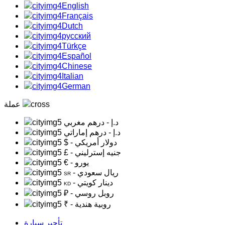
English
Français
Dutch
русский
Türkçe
Español
Chinese
Italian
German
عملة
د.إ
- درهم مغربي
د.إ
- درهم إماراتي
- دولار أمريكي
$
- جنيه إسترليني
£
- يورو
€
- ريال سعودي
SR
- دينار كويتي
KD
- روبل روسي
₽
- روبية هندية
₹
تأجير سيارة