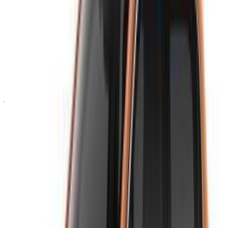
سجّل الدخول للوصول إلى سياراتك المفضلة,
وتتبع العروض والحجز بشكل أسرع.
استمر
أو
لا يوجد لديك حساب؟
الاشتراك
هل لديك حساب بالفعل؟
تسجيل الدخول
×
كلمة المرور لمرة واحدة غير صحيحة
انشئ حسابًا واحصل على عرض أفضل.
Log In. Take the Wheel.