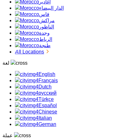
أغادير
الدار البيضاء
فاس
مراكش
الناظور
وجدة
الرباط
طنجة
All Locations
لغة
English
Français
Dutch
русский
Türkçe
Español
Chinese
Italian
German
عملة