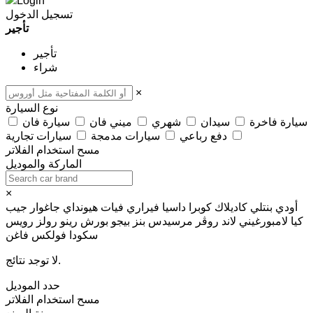
تسجيل الدخول
تأجير
تأجير
شراء
×
نوع السيارة
سيارة فاخرة
سيدان
شهري
ميني فان
سيارة فان
دفع رباعي
سيارات مدمجة
سيارات تجارية
مسح
استخدام الفلاتر
الماركة والموديل
×
أودي
بنتلي
كاديلاك
كوبرا
داسيا
فيراري
فيات
هيونداي
جاغوار
جيب
كيا
لامبورغيني
لاند روڤر
مرسيدس بنز
بيجو
بورش
رينو
رولز رويس
سكودا
فولكس فاغن
لا توجد نتائج.
حدد الموديل
مسح
استخدام الفلاتر
سنة الصنع