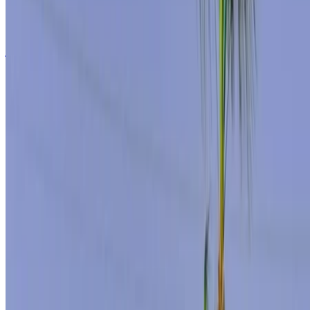
درهم مغربي 11,500
/ يوم
غير محدود
درهم مغربي 276,000
/ شهر
6000 كيلومتر
التأمين مشمول
ناقل حركة أوتوماتيكي
توصيل مجاني
مطار طنجة
الدولي, طنجة
مطار طنجة الدولي, طنجة
مكالمة
+212708889994
الواتساب
عرض 1 - 1 من 1 سيارات
1
هل تبحث عن خيارات أخرى؟
تصفح جميع السيارات
احفظ السيارات. تتبع الأسعار. احجز أسرع.