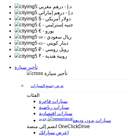
د.إ
- درهم مغربي
د.إ
- درهم إماراتي
- دولار أمريكي
$
- جنيه إسترليني
£
- يورو
€
- ريال سعودي
SR
- دينار كويتي
KD
- روبل روسي
₽
- روبية هندية
₹
تأجير سيارة
تأجير سيارة
عرض جميع السيارات
الفئات
سيارات فاخرة
سيارات رياضية
سيارات اقتصادية
جديد
سيارات بدون وديعة
انضم إلى منصة OneClickDrive
اعرض سياراتك