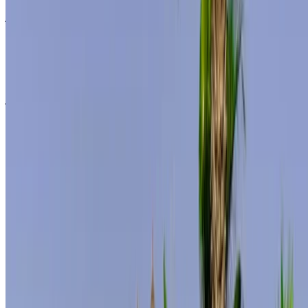
خض تجربة الاستئجار والقيادة الذاتية على متن سيارة مرسيدس بنز
إس 400 سيارة فاخرة في طنجة, المغرب. تتضمن الموديلات
المختلفة 2024 من إس 400 المتاحة للاستئجار. فيما يلي قائمة
بالعروض المباشرة بأسعار يومية وأسبوعية وشهرية من شركات
التأجير مباشرة. بدون عمولة أو رسوم حجز. الاستلام من الفرع
مجانًا من مطار طنجة الدولي. للتأكد من توفر السيارة وتوصيلها إلى
موقعك أو طنجة المطار بالتاريخ والموعد المفضل، يُرجى الاستفسار
من شركة التأجير. تواصل معها عبر الهاتف أو الواتساب أو اطلب
معاودة الاتصال بك.
مرحبًا بك في OneClickDrive.ma - المغرب سوق السيارات الأكبر
في الإمارات.يتولى شركاء تأجير السيارات لدينا تحديث مخزون
سياراتها في OneClickDrive لحظة بلحظة، ولذلك ستظهر لك دائمًا
أحدث الأسعار. كل ما عليك فعله تصفح السيارات والتصفية ووضع
قائمة مختصرة والتواصل مع شركة تأجير السيارة مباشرة. اذكر أنك
رأيت إعلانها على موقع OneClickDrive.com، للحصول على أفضل
سعر. كن مطمئنًا من حصولك على أفضل عروض تأجير السيارات
بسهولة.
ملاحظة:
تحديث القوائم المذكورة أعلاه، بما في ذلك الأسعار شركة
تأجير السيارات ففي حال لم تتوفر السيارة بالسعر المذكور