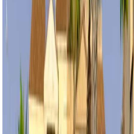
لا يوجد لديك حساب؟
الاشتراك
هل لديك حساب بالفعل؟
تسجيل الدخول
منصتك الشاملة لاستكشاف أفضل عروض تأجير السيارات
والسيارات المستعملة في جميع أنحاء المغرب. من الخيارات
الاقتصادية إلى السيارات الفاخرة، ابحث عن السيارة المثالية
لرحلتك. يساعدك OneClickDrive في العثور على مكاتب محلية
موثوقة، لضمان تجربة قيادة سلسة وخالية من المتاعب.
هل لديك سيارات ترغب في تأجيرها أو بيعها؟
تواصل مع آلاف العملاء المحتملين كل يوم
اعرض سياراتك
خيارات دفع مرنة ومباشرة لشريكك
/ مصادر