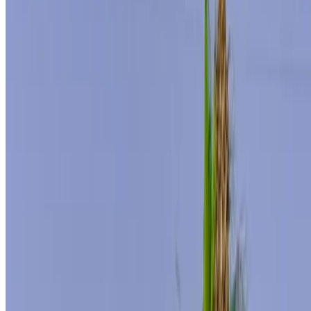
إنشاء حساب
طريقة الحصول على أفضل عرض
Compare offers from multiple rent a car companies in
the المغرب, قم بالتصفية حسب موقعك وميزانيتك
ومتطلباتك.
حدد أولوياتك كالآتي: مواصفات السيارة، حد الأميال، التأمين
المشمول، مزايا السيارة وما إلى ذلك.
ضع قائمة مختصرة بأفضل العروض من شركة تأجير السيارة
وتواصل معها مباشرة عبر الهاتف أو الواتساب أو اطلب إعادة
الاتصال.
احرص على طلب صور السيارة الحقيقية ومواصفاتها قبل
الاتفاق على العرض.
احجز مباشرة بدون زيادة على الأسعار.
مرسيدس بنز إس 400 سيارة سيارة أسعار التأجير في
طنجة
شهري
أسبوعي
اليومي
درهم مغربي
درهم مغربي
درهم مغربي
مرسيدس بنز إس 400
276,000
72,450
11,500
(أسود), 2024