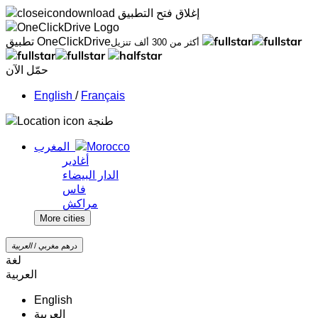
إغلاق
فتح التطبيق
تطبيق OneClickDrive
أكثر من 300 ألف تنزيل
حمّل الآن
/
Français
طنجة
المغرب
أغادير
الدار البيضاء
فاس
مراكش
More cities
درهم مغربي /
‏العربية‏
لغة
‏العربية‏
English
‏العربية‏