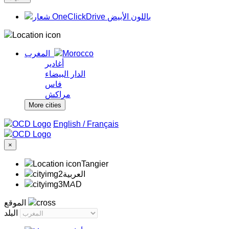
المغرب
أغادير
الدار البيضاء
فاس
مراكش
More cities
/
Français
×
Tangier
‏العربية‏
MAD
الموقع
البلد