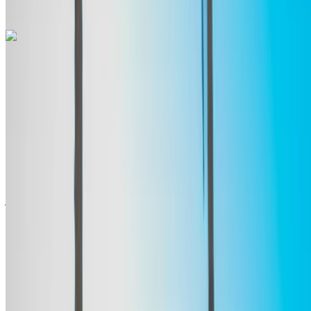
مكالمة
+212708889994
الواتساب
مرسيدس بنز إيه 200 2024
مطار طنجة الدولي, طنجة
مطار طنجة الدولي, طنجة
2024
أوروبية
سيدان
بنزين
درهم مغربي 1560
/ يوم
غير محدود
درهم مغربي 39,000
/ الشهر
6000 كيلومتر
التأمين مشمول
ناقل حركة أوتوماتيكي
توصيل مجاني
مطار طنجة
الدولي, طنجة
مطار طنجة الدولي, طنجة