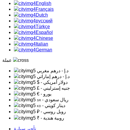
English
Français
Dutch
русский
Türkçe
Español
Chinese
Italian
German
عملة
د.إ
- درهم مغربي
د.إ
- درهم إماراتي
- دولار أمريكي
$
- جنيه إسترليني
£
- يورو
€
- ريال سعودي
SR
- دينار كويتي
KD
- روبل روسي
₽
- روبية هندية
₹
تأجير سيارة