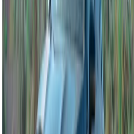
Tangier Ibn Battouta Airport, Tangier, Morocco
©OneClickDrive 2026.
جميع الحقوق محفوظة
تابعنا على:
Chinese
Español
Türkçe
русский
Dutch
Français
‏العربية‏
English
Italian
German
إغلاق
X
عُلم، شكرًا لك!