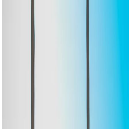
مكالمة
+212708889994
الواتساب
عرض 1 - 4 من 4 سيارات
1
هل تبحث عن خيارات أخرى؟
تصفح جميع السيارات
احفظ السيارات. تتبع الأسعار. احجز أسرع.
إنشاء حساب
طريقة الحصول على أفضل عرض
Compare offers from multiple rent a car companies in
the المغرب, قم بالتصفية حسب موقعك وميزانيتك
ومتطلباتك.
حدد أولوياتك كالآتي: مواصفات السيارة، حد الأميال، التأمين
المشمول، مزايا السيارة وما إلى ذلك.
ضع قائمة مختصرة بأفضل العروض من شركة تأجير السيارة
وتواصل معها مباشرة عبر الهاتف أو الواتساب أو اطلب إعادة
الاتصال.