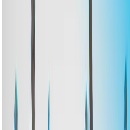
الخصوصية الخاصة بنا وتُخلي مسؤولية OneClickDrive.com عن
أي معلومات غير دقيقة مُقدمة من شركات تأجير السيارات أو منا.
×
كلمة المرور لمرة واحدة غير صحيحة
سجّل الدخول للوصول إلى سياراتك المفضلة,
وتتبع العروض والحجز بشكل أسرع.
استمر
أو
لا يوجد لديك حساب؟
الاشتراك
هل لديك حساب بالفعل؟
تسجيل الدخول
×
كلمة المرور لمرة واحدة غير صحيحة