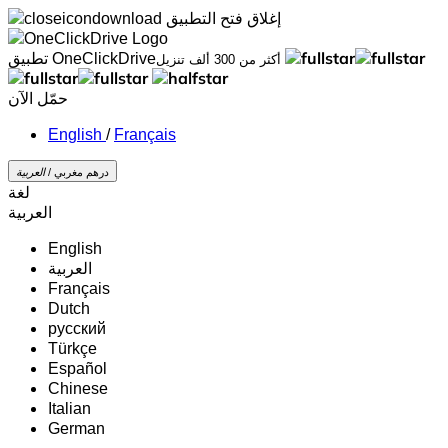
إغلاق
فتح التطبيق
تطبيق OneClickDrive
أكثر من 300 ألف تنزيل
حمّل الآن
/
Français
درهم مغربي /
‏العربية‏
لغة
‏العربية‏
English
‏العربية‏
Français
Dutch
русский
Türkçe
Español
Chinese
Italian
German