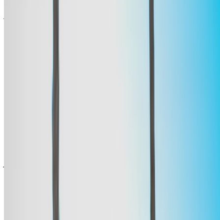
مجانًا من مطار طنجة الدولي. للتأكد من توفر السيارة وتوصيلها إلى
موقعك أو طنجة المطار بالتاريخ والموعد المفضل، يُرجى الاستفسار
من شركة التأجير. تواصل معها عبر الهاتف أو الواتساب أو اطلب
معاودة الاتصال بك.
مرحبًا بك في OneClickDrive.ma - المغرب سوق السيارات الأكبر
في الإمارات.يتولى شركاء تأجير السيارات لدينا تحديث مخزون
سياراتها في OneClickDrive لحظة بلحظة، ولذلك ستظهر لك دائمًا
أحدث الأسعار. كل ما عليك فعله تصفح السيارات والتصفية ووضع
قائمة مختصرة والتواصل مع شركة تأجير السيارة مباشرة. اذكر أنك
رأيت إعلانها على موقع OneClickDrive.com، للحصول على أفضل
سعر. كن مطمئنًا من حصولك على أفضل عروض تأجير السيارات
بسهولة.
ملاحظة:
تحديث القوائم المذكورة أعلاه، بما في ذلك الأسعار شركة
تأجير السيارات ففي حال لم تتوفر السيارة بالسعر المذكور
(باستثناء ضريبة القيمة المضافة)، الرجاء
إبلاغنا
وسنعود إليك ببديل
أفضل. نتمنى لك تجربة تأجير ممتعة!
إخلاء مسؤولية:
باستخدام هذا الموقع، فإنك توافق على الشروط والأحكام وسياسة