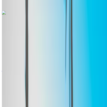
مكالمة
+212708889994
الواتساب
مرسيدس بنز إيه 200 2024
مطار طنجة الدولي, طنجة
مطار طنجة الدولي, طنجة
2024
أوروبية
سيدان
بنزين
درهم مغربي 1400
/ يوم
غير محدود
درهم مغربي 30,000
/ الشهر
6000 كيلومتر
التأمين مشمول
ناقل حركة أوتوماتيكي
توصيل مجاني
مطار طنجة
الدولي, طنجة
مطار طنجة الدولي, طنجة