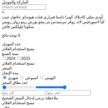
الماركة والموديل
×
أودي
بنتلي
كاديلاك
كوبرا
داسيا
فيراري
فيات
هيونداي
جاغوار
جيب
كيا
لامبورغيني
لاند روڤر
مرسيدس بنز
بيجو
بورش
رينو
رولز رويس
سكودا
فولكس فاغن
لا توجد نتائج.
حدد الموديل
مسح
استخدام الفلاتر
سنة الصنع
2024
2023
مسح
استخدام الفلاتر
السعر
مدة الإيجار
اليومي
أسبوعي
شهري
حدد نطاق السعر
ملاحظة: يرجى إدخال السعر الصحيح
مسح
استخدام الفلاتر
فلاتر