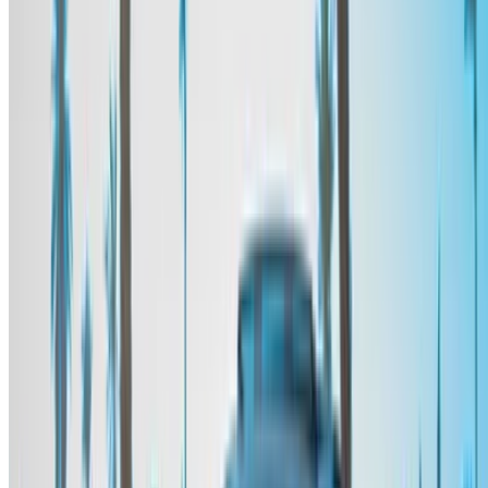
انشئ حسابًا واحصل على عرض أفضل.
Log In. Take the Wheel.
استمر
Or
لا يوجد لديك حساب؟
الاشتراك
يوجد حساب بالفعل?
تسجيل الدخول
منصتك الشاملة لاستكشاف أفضل عروض تأجير السيارات
والسيارات المستعملة في جميع أنحاء المغرب. من الخيارات
الاقتصادية إلى السيارات الفاخرة، ابحث عن السيارة المثالية
لرحلتك. يساعدك OneClickDrive في العثور على مكاتب محلية
موثوقة، لضمان تجربة قيادة سلسة وخالية من المتاعب.