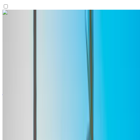
اكتشف المزيد
هل تعجبك السيارة المعروضة؟
مرسيدس بنز إيه كلاس 2023
مطار طنجة الدولي, طنجة
مطار طنجة الدولي, طنجة
2023
أوروبية
سيارات فاخرة
ديزل
درهم مغربي 1400
/ يوم
غير محدود
درهم مغربي 30,000
/ الشهر
6000 كيلومتر
التأمين مشمول
ناقل حركة أوتوماتيكي
توصيل مجاني
مطار طنجة
الدولي, طنجة
مطار طنجة الدولي, طنجة