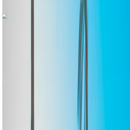
مكالمة
+212708889994
الواتساب
مرسيدس بنز إيه 200 2024
مطار طنجة الدولي, طنجة
مطار طنجة الدولي, طنجة
2024
أوروبية
سيدان
بنزين
درهم مغربي 1100
/ يوم
غير محدود
درهم مغربي 25,000
/ الشهر
6000 كيلومتر
التأمين مشمول
ناقل حركة أوتوماتيكي
توصيل مجاني
مطار طنجة
الدولي, طنجة
مطار طنجة الدولي, طنجة