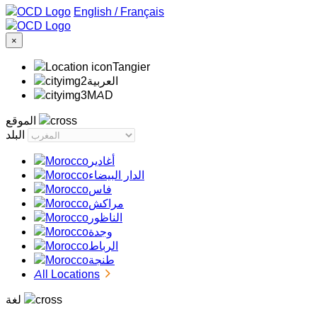
/
Français
×
Tangier
‏العربية‏
MAD
الموقع
البلد
أغادير
الدار البيضاء
فاس
مراكش
الناظور
وجدة
الرباط
طنجة
All Locations
لغة