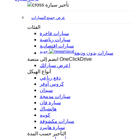
تأجير سيارة
عرض جميع السيارات
الفئات
سيارات فاخرة
سيارات رياضية
سيارات اقتصادية
جديد
سيارات بدون وديعة
انضم إلى منصة OneClickDrive
اعرض سياراتك
أنواع الهيكل
دفع رباعي
كروس أوفر
سيدان
سيارات مدمجة
سيارة فان
هاتشباك
كوبيه
سيارات مكشوفة
سيارة هايبرد
التأجير حسب المدة