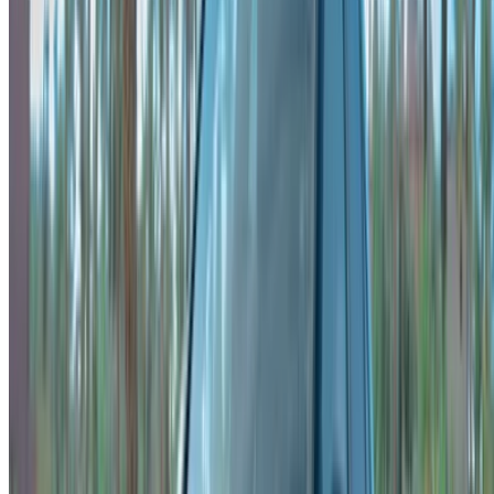
XML خريطة الموقع
مدونة تأجير السيارات
/ دعم
+212708880005
info@oneclickdrive.com
/ الشركات
sales@oneclickdrive.com
هل لديك سيارات ترغب في تأجيرها أو بيعها؟
تواصل مع آلاف العملاء المحتملين كل يوم
اعرض سياراتك
خيارات دفع مرنة ومباشرة لشريكك