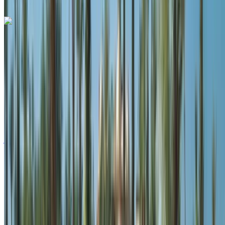
مكالمة
+212708889994
الواتساب
لاند روڤر رينج روفر سبورت 2024
مطار طنجة الدولي, طنجة
مطار طنجة الدولي, طنجة
2024
أوروبية
دفع رباعي
ديزل
درهم مغربي 4300
/ يوم
غير محدود
درهم مغربي 96,000
/ الشهر
6000 كيلومتر
التأمين مشمول
ناقل حركة أوتوماتيكي
توصيل مجاني
مطار طنجة الدولي, طنجة
مطار طنجة الدولي, طنجة