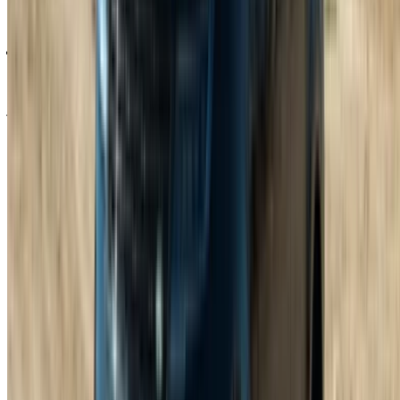
الانطلاق. تجاوز هذه الحدود يعني دفع رسوم إضافية بشكل منفصل.
نصائح لاستئجار سيارة لاند روفر رينج روفر
سبورت في طنجة
إن استئجار سيارة لاند روفر رينج روفر سبورت في طنجة لا يقتصر
على الانتقال من النقطة أ إلى النقطة ب فحسب، بل هو وسيلة
مريحة وراقية للاستمتاع بالطرق هنا بدلاً من مجرد تحملها.
بعض الأمور التي يجدر القيام بها قبل الالتزام.
تحقق من عدد قليل من مزودي خدمات تأجير سيارات لاند
روفر رينج روفر سبورت في طنجة بدلاً من حجز أول شركة
تراها، فالأسعار تختلف أكثر مما ينبغي لسيارة من هذه الفئة.
عادةً ما تأتي الحجوزات الأطول بأسعار يومية أفضل، لذا ضع
ذلك في اعتبارك إذا كنت ستقيم لفترة طويلة.
اقرأ العقد جيداً، وخاصة شروط التأمين وحدود الأميال، لأن
هذا هو المكان الذي عادة ما تختبئ فيه الشروط الدقيقة، وهذا
الأمر أكثر أهمية هنا منه في حالة تأجير سيارة أرخص.
احجز مبكراً إن أمكن. فالمواعيد الرائجة والمواعيد المزدحمة