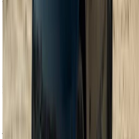
تقع طنجة عند نقطة التقاء البحر الأبيض المتوسط والمحيط
الأطلسي، ويمكنك أن تشعر بذلك أثناء القيادة، حيث تمتد السواحل
على جانب، بينما تصطف شوارع المدينة الضيقة على الجانب الآخر،
وكلاهما يناسب سيارة مصممة للقيادة على كلا الجانبين. يُجنّبك
الحجز المباشر دفع عمولة ورسوم الحجز، وتأتي معظم خدمات
تأجير السيارات مع تأمين وعدد كيلومترات محدد، ولن تحتاج إلى
الكثير من الأوراق للبدء. فقط لا تتجاهل بند التأمين، حيث أن معظم
عروض تأجير سيارات لاند روفر رينج روفر سبورت تتطلبه، وعادةً ما
يكون أعلى من المعتاد في السيارات العادية.
لستَ مقتنعاً بسيارة رينج روفر سبورت تحديداً؟ تتوفر أيضاً سيارات
صغيرة، وسيارات سيدان فاخرة، وسيارات دفع رباعي، وسيارات
عائلية في طنجة. تتوفر خيارات تأجير يومية، وأسبوعية، وشهرية،
وحتى طويلة الأجل، وعادةً ما يُقدم الموردون عرض أسعار مُخصصاً
أو باقة تأجير سيارة لاند روفر رينج روفر سبورت مُصممة خصيصاً
لتناسب احتياجات رحلتك.
الأسئلة الشائعة
كم تبلغ تكلفة استئجار سيارة لاند روفر رينج روفر
سبورت في طنجة؟