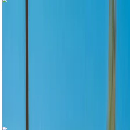
لاند روڤر رينج روفر سبورت 2023
مطار طنجة الدولي, طنجة
مطار طنجة الدولي, طنجة
2023
أوروبية
دفع رباعي
ديزل
درهم مغربي 3900
/ يوم
غير محدود
درهم مغربي 85,800
/ الشهر
6000 كيلومتر
التأمين مشمول
ناقل حركة أوتوماتيكي
توصيل مجاني
مطار طنجة الدولي, طنجة
مطار طنجة الدولي, طنجة
مكالمة
+212708889994
الواتساب