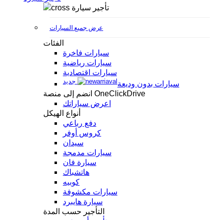
تأجير سيارة
عرض جميع السيارات
الفئات
سيارات فاخرة
سيارات رياضية
سيارات اقتصادية
جديد
سيارات بدون وديعة
انضم إلى منصة OneClickDrive
اعرض سياراتك
أنواع الهيكل
دفع رباعي
كروس أوفر
سيدان
سيارات مدمجة
سيارة فان
هاتشباك
كوبيه
سيارات مكشوفة
سيارة هايبرد
التأجير حسب المدة