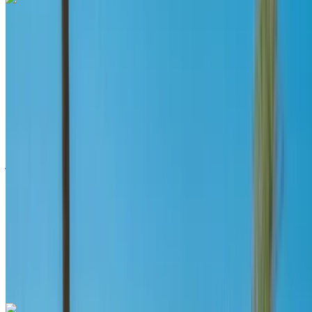
لاند روڤر رينج روفر سبورت 2024
مطار طنجة الدولي, طنجة
مطار طنجة الدولي, طنجة
2024
أوروبية
دفع رباعي
ديزل
درهم مغربي 4300
/ يوم
غير محدود
درهم مغربي 96,000
/ الشهر
6000 كيلومتر
التأمين مشمول
ناقل حركة أوتوماتيكي
توصيل مجاني
مطار طنجة الدولي, طنجة
مطار طنجة الدولي, طنجة
مكالمة
+212708889994
الواتساب