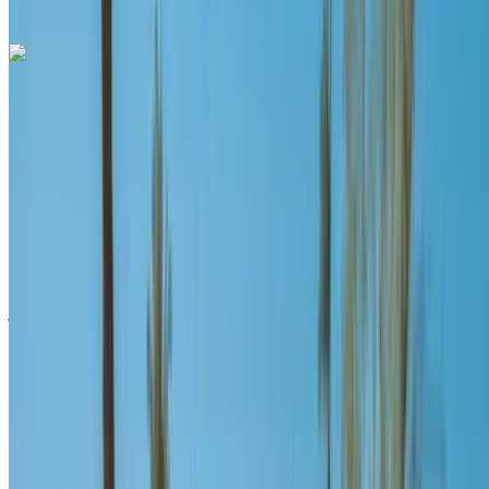
مكالمة
+212708889994
الواتساب
لاند روڤر رينج روفر سبورت 2024
مطار طنجة الدولي, طنجة
مطار طنجة الدولي, طنجة
2024
أوروبية
دفع رباعي
ديزل
درهم مغربي 4300
/ يوم
غير محدود
درهم مغربي 96,000
/ الشهر
6000 كيلومتر
التأمين مشمول
ناقل حركة أوتوماتيكي
توصيل مجاني
مطار طنجة الدولي, طنجة
مطار طنجة الدولي, طنجة