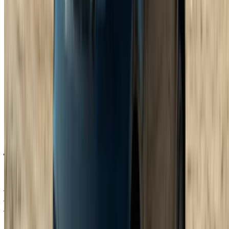
تُحجز بسرعة، ولا أحد يريد أن ينتهي به الأمر بما تبقى.
بمجرد حصولك على المفاتيح، خذ دقيقة لتتعرف على السيارة
قبل الانطلاق. ستجد العديد من ميزات مساعدة السائق،
ونظام المعلومات والترفيه، وغيرها الكثير لتتعرف عليه في
سيارة رينج روفر. معظم شركات تأجير السيارات تشرح لك
هذه الميزات إذا اخترت استئجار سيارة لاند روفر رينج روفر
سبورت، ولكن لا مانع من التأكد بنفسك.
واحرص على قراءة عقد الإيجار جيداً قبل التوقيع. خمس
دقائق الآن توفر عليك عناءً كبيراً لاحقاً في حال نشوب خلاف
حول عدد الكيلومترات المقطوعة أو حالة السيارة عند
الإرجاع.
لماذا تستأجر سيارة لاند روفر رينج روفر
سبورت في طنجة؟
تحافظ سيارة رينج روفر سبورت على قيمتها بشكل ممتاز، وتوفر
تجربة قيادة فاخرة تليق بسعرها، دون التضحية بالعملية التي تتميز
بها سيارات الدفع الرباعي. قارن بين عروض عدة موردين، واختر
شروطًا مرنة، وستحصل غالبًا على باقة شاملة، بما في ذلك التأمين،
دون بذل جهد كبير.