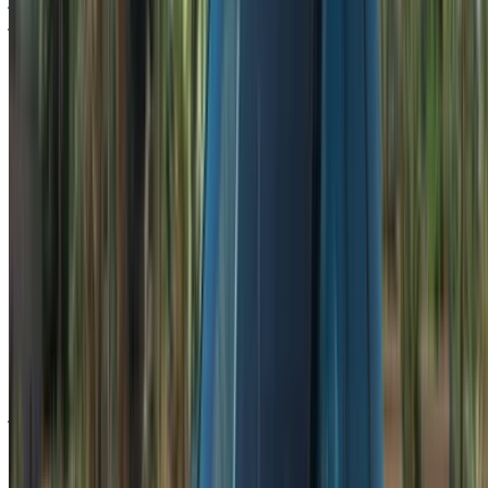
اليومية من حوالي 1500 درهم مغربي إلى 4500 درهم مغربي أو
أكثر، ويعتمد ذلك بشكل أساسي على فئة السيارة والشركة التي
تختارها. إذا كنت ستقيم لأكثر من بضعة أيام، فإن الاشتراك الشهري
يُخفّض التكلفة اليومية بشكل ملحوظ، وعادةً ما يكون من الأفضل
الحجز قبل أسبوع أو شهر بدلاً من الدفع اليومي عند التفكير في
خيارات استئجار لاند روفر رينج روفر سبورت في طنجة.
تأجير سيارات لاند روفر رينج روفر سبورت
في طنجة
تُناسب هذه السيارة تمامًا مدينة طنجة. شوارعها العصرية الفسيحة
تخترق مركز المدينة، بينما تُضفي الطرق الساحلية عند الخروج إلى
أطرافها شعورًا حقيقيًا بقيادة سيارة دفع رباعي فاخرة. يمكنك
استئجار سيارة لاند روفر رينج روفر سبورت في طنجة من خلال عدد
من شركات التأجير المحلية الموثوقة، ويُنصح بمقارنة الأسعار قبل
الحجز، حيث قد تختلف أسعار نفس الفئة أكثر مما تتوقع. تتم
الحجوزات مباشرةً من خلال المورّد، دون أي وسيط يضيف عمولة،
لذا فإن السعر الذي يُعرض عليك من خلال خدمات تأجير لاند روفر
رينج روفر سبورت في طنجة هو السعر الذي ستدفعه فعليًا.
العوامل المؤثرة على أسعار تأجير سيارات