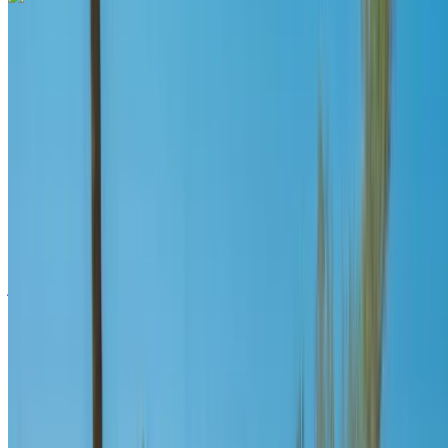
لاند روڤر رينج روفر سبورت 2023
سيارة دفع رباعي لون أبيض، 5 مقاعد، أداء ديناميكي، مزايا أمان،
تصميم داخلي فخم
مطار طنجة الدولي, طنجة
مطار طنجة الدولي, طنجة
2023
أوروبية
دفع رباعي
ديزل
درهم مغربي 4300
/ يوم
250 كيلومتر
درهم مغربي 96,000
/ الشهر
6000 كيلومتر
التأمين مشمول
ناقل حركة أوتوماتيكي
توصيل مجاني
مطار طنجة الدولي, طنجة
مطار طنجة الدولي, طنجة