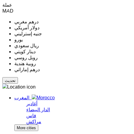
عملة
MAD
درهم مغربي
دولار أمريكي
جنيه إسترليني
يورو
ريال سعودي
دينار كويتي
روبل روسي
روبية هندية
درهم إماراتي
المغرب
أغادير
الدار البيضاء
فاس
مراكش
More cities