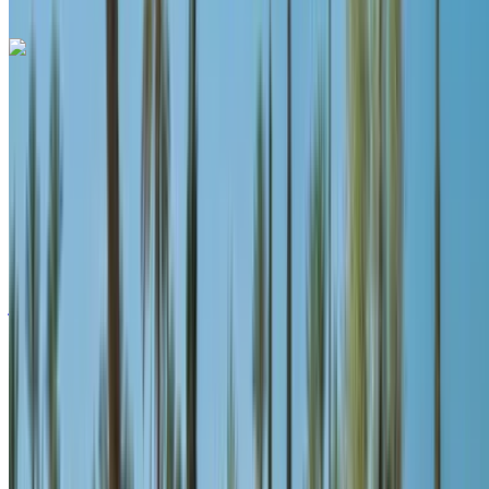
مكالمة
+212708889994
الواتساب
لاند روڤر رينج روفر سبورت 2024
مطار طنجة الدولي, طنجة
مطار طنجة الدولي, طنجة
2024
أوروبية
دفع رباعي
ديزل
درهم مغربي 3900
/ يوم
غير محدود
درهم مغربي 85,800
/ الشهر
6000 كيلومتر
التأمين مشمول
ناقل حركة أوتوماتيكي
توصيل مجاني
مطار طنجة الدولي, طنجة
مطار طنجة الدولي, طنجة