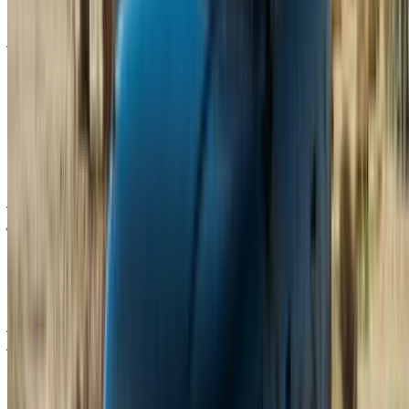
تتوقعها، مما يجعلها الخيار الأمثل إذا كنت ترغب في استئجار سيارة
لاند روفر رينج روفر سبورت في طنجة والاستمتاع بتجربة قيادة
مميزة. أيًا كانت الفئة التي تختارها، يمكنك حجزها يوميًا أو أسبوعيًا أو
شهريًا، مع تضمين باقات التأمين والمسافة المقطوعة.
متطلبات استئجار سيارة لاند روفر رينج
روفر سبورت في طنجة
رتب أوراقك قبل الحجز، وليس بعده.
إذا كنت تعيش في المغرب، فستحتاج إلى بطاقة هوية وطنية أو
بطاقة إقامة، ورخصة قيادة سارية المفعول، وعمومًا يجب أن يكون
عمرك 25 عامًا أو أكثر، على الرغم من أن ذلك قد يختلف قليلاً
اعتمادًا على طراز لاند روفر رينج روفر سبورت المحدد.
يحتاج السياح إلى بعض المستندات الإضافية: نسخة من جواز السفر،
وتأشيرة دخول إذا كانت مطلوبة في بلدك، ورخصة قيادة بلدك،
وعادةً رخصة قيادة دولية إضافية. وينطبق شرط السن نفسه، وهو
25 عامًا فأكثر في معظم الحالات، عند استئجار سيارة لاند روفر
رينج روفر سبورت في طنجة.
المحتويات