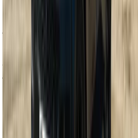
حوالي 1500 درهم مغربي في اليوم كبداية، ويرتفع السعر من هناك
حسب الطراز والموسم ومدة الاحتفاظ به.
هل يُشترط دفع وديعة تأمين لاستئجار سيارة لاند روفر
رينج روفر سبورت؟
نعم، في أغلب الأحيان، ولكن المبلغ قابل للاسترداد. يعتمد المبلغ
على طراز السيارة والشركة التي تحجز من خلالها، وعادةً ما يكون
أعلى مما تدفعه مقابل سيارة أصغر.
هل يمكن للسياح استئجار سيارة لاند روفر رينج روفر
سبورت في طنجة؟
نعم. أحضر جواز سفرك، ووثائق الدخول، ورخصة القيادة. قد تحتاج
أيضاً إلى رخصة قيادة دولية، وذلك بحسب بلدك، لذا تأكد من ذلك
قبل وصولك.
ما هو الحد الأدنى للسن لاستئجار سيارة لاند روفر رينج
روفر سبورت؟