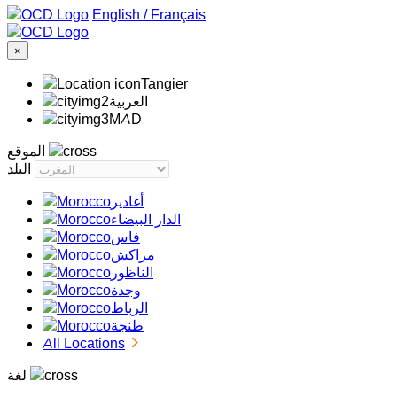
/
Français
×
Tangier
‏العربية‏
MAD
الموقع
البلد
أغادير
الدار البيضاء
فاس
مراكش
الناظور
وجدة
الرباط
طنجة
All Locations
لغة