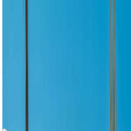
لاند روڤر رينج روفر سبورت 2024
مطار طنجة الدولي, طنجة
مطار طنجة الدولي, طنجة
2024
أوروبية
دفع رباعي
بنزين
درهم مغربي 4300
/ يوم
غير محدود
درهم مغربي 96,000
/ الشهر
6000 كيلومتر
التأمين مشمول
ناقل حركة أوتوماتيكي
توصيل مجاني
مطار طنجة الدولي, طنجة
مطار طنجة الدولي, طنجة
مكالمة
+212708889994
الواتساب