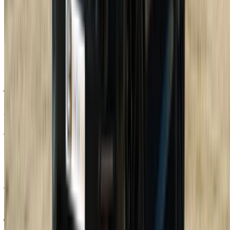
25 في معظم الحالات، وأحيانًا أعلى بالنسبة للفئات الأعلى.
هل يشمل سعر الإيجار التأمين؟
نعم، التغطية الأساسية مشمولة عادةً في السعر. معظم شركات
التأمين تسمح لك بترقية التغطية إذا كنت ترغب في مزيد من راحة
البال، وهو أمر يستحق التفكير فيه نظراً لقيمة السيارة.
هل هناك حدود لعدد الكيلومترات المقطوعة عند استئجار
سيارة لاند روفر رينج روفر سبورت؟
نعم، الحجوزات اليومية لها حد أقصى. تجاوز هذا الحد وستدفع مبلغاً
إضافياً لكل كيلومتر.
هل يمكنني استئجار سيارة لاند روفر رينج روفر سبورت
بدون وديعة؟
أحيانًا. يتجاهل بعض الموردين ذلك، لكن الأمر يعتمد على التوافر
وشروطهم الخاصة.
هل يمكنني الحصول على سيارة لاند روفر رينج روفر
سبورت يتم توصيلها إلى فندقي أو منزلي؟