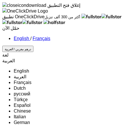
إغلاق
فتح التطبيق
تطبيق OneClickDrive
أكثر من 300 ألف تنزيل
حمّل الآن
/
Français
درهم مغربي /
‏العربية‏
لغة
‏العربية‏
English
‏العربية‏
Français
Dutch
русский
Türkçe
Español
Chinese
Italian
German