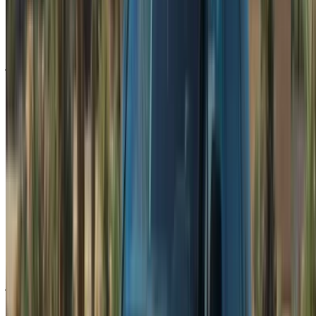
لاند روفر رينج روفر سبورت في طنجة
تتغير الأسعار لعدة أسباب، ومن المفيد معرفة هذه الأسباب قبل
البدء في مقارنة عروض الأسعار.
يُعدّ طراز السيارة العامل الأهم. فالطراز القياسي أقل تكلفة من
الطرازات الأعلى، وإذا أصررت على أحدث طراز متوفر، فتوقع دفع
مبلغ أكبر عند استئجار سيارة لاند روفر رينج روفر سبورت طنجة.
وتُعدّ مدة الإيجار عاملاً بالغ الأهمية أيضاً. فالحجوزات اليومية أغلى
من الحجوزات الأسبوعية، والتي بدورها أغلى من الحجوزات
الشهرية، ويتسع الفارق بشكل ملحوظ عند الحديث عن سيارة ضمن
هذه الفئة السعرية.
يبلغ سعر استئجار سيارة رينج روفر سبورت القياسية حوالي 1500
درهم مغربي يوميًا، بينما تتجاوز أسعار الفئات الأعلى تجهيزًا 4500
درهم مغربي، وذلك وفقًا لعروض تأجير لاند روفر رينج روفر سبورت
في طنجة. أما في حال الاستئجار الشهري، فسيتراوح السعر بين
35000 و75000 درهم مغربي تقريبًا، وذلك حسب الفئة والشركة
المُؤجِّرة. كما تُتيح بعض الشركات إمكانية الحجز بالساعة ضمن
باقات تأجير لاند روفر رينج روفر سبورت في طنجة، وهو خيار
مناسب إذا كنت تحتاج السيارة فقط لحضور اجتماع أو الذهاب إلى
المطار ولا ترغب في الالتزام بيوم كامل.