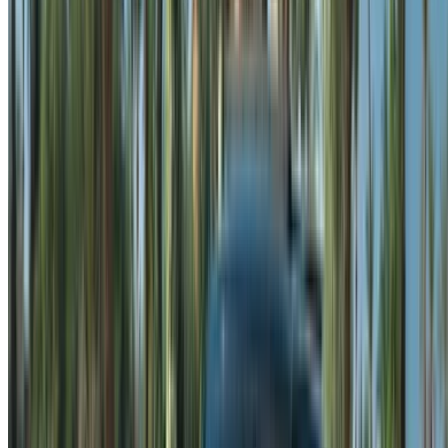
مكالمة
+212708889994
الواتساب
عرض 1 - 8 من 8 سيارات
1
هل تبحث عن خيارات أخرى؟
تصفح جميع السيارات
احفظ السيارات. تتبع الأسعار. احجز أسرع.
إنشاء حساب
طريقة الحصول على أفضل عرض
Compare offers from multiple rent a car companies in
the المغرب, قم بالتصفية حسب موقعك وميزانيتك
ومتطلباتك.
حدد أولوياتك كالآتي: مواصفات السيارة، حد الأميال، التأمين
المشمول، مزايا السيارة وما إلى ذلك.
ضع قائمة مختصرة بأفضل العروض من شركة تأجير السيارة
وتواصل معها مباشرة عبر الهاتف أو الواتساب أو اطلب إعادة
الاتصال.