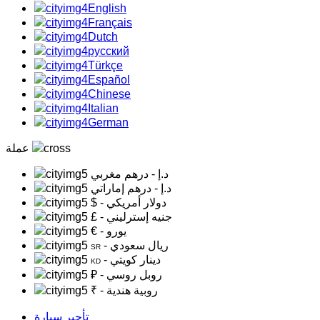
English
Français
Dutch
русский
Türkçe
Español
Chinese
Italian
German
عملة
د.إ
- درهم مغربي
د.إ
- درهم إماراتي
- دولار أمريكي
$
- جنيه إسترليني
£
- يورو
€
- ريال سعودي
SR
- دينار كويتي
KD
- روبل روسي
₽
- روبية هندية
₹
تأجير سيارة