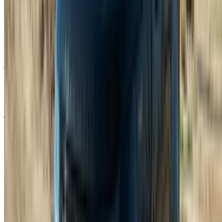
تأتي العديد من الخدمات الأساسية بشكل قياسي. بعض الموردين
يوصلون السيارة إليك ويستلمونها منك داخل طنجة، مما يوفر عليك
عناء الذهاب إلى هناك. يتوفر الدعم على مدار الساعة عبر واتساب
أو الهاتف أو أي منصة حجز يستخدمها المورد. تختلف شروط الدفعة
المقدمة قليلاً حسب المورد الذي تحجز معه، فبعضهم أكثر مرونة
من غيرهم، ويمكنك اختيار الدفع عن طريق التحويل البنكي أو
البطاقة أو نقدًا. السعر واضح ومحدد مسبقًا، بدون أي رسوم إضافية
مفاجئة، سواء كنت تستأجر سيارة لاند روفر رينج روفر سبورت
يوميًا أو أسبوعيًا أو شهريًا من خلال باقات تأجير السيارات في طنجة.
يتم تنظيف السيارات وفحصها بانتظام، وإذا كنت تفضل عدم
استخدام تطبيق، يمكنك ببساطة الاتصال أو طلب معاودة الاتصال أو
إرسال رسالة عبر واتساب.
الشروط الأساسية التي يجب عليك معرفتها
يشمل معظم الحجوزات تأمينًا قياسيًا. يجب أن يكون عمرك 25 عامًا
أو أكثر، وأن تمتلك رخصة قيادة سارية المفعول لمدة عام على
الأقل، وهو شرط أعلى من المعتاد نظرًا لحجم السيارة وقيمتها. الحد
الأدنى للإيجار هو يوم واحد. تُطبق حدود على عدد الكيلومترات
المقطوعة، وتختلف هذه الحدود حسب شركة تأجير سيارات لاند
روفر رينج روفر سبورت في طنجة، لذا يُنصح بالتحقق منها قبل