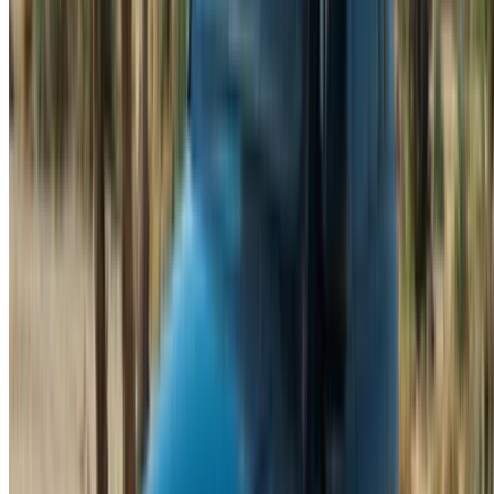
ثمّة أمور يصعب التنبؤ بها. يختلف سعر كل وكيل قليلاً، لذا قد تجد أن
سعر السيارة نفسها يختلف اختلافاً ملحوظاً باختلاف الوكيل. كما أن
موسم السياحة يرفع الأسعار أيضاً، ببساطة لأن عدد الراغبين في
استئجار السيارات يزداد في نفس الوقت. وتأتي معظم الحجوزات
بحد أقصى يومي للمسافة المقطوعة، لذا فإن إضافة تأمين إضافي
عند حجز باقات تأجير سيارة لاند روفر رينج روفر سبورت في طنجة
يزيد من التكلفة الإجمالية، وهو أمر يستحق أخذه في الحسبان عند
التخطيط لميزانية سيارة بهذا الحجم.
تتوفر سيارات لاند روفر رينج روفر سبورت
الشهيرة للإيجار في طنجة
يُركز الموردون المحليون في الغالب على أربعة فئات. فئة SE هي
الفئة الأساسية، وهي مريحة بما يكفي مع ميزات تقنية حديثة،
وسعرها منخفض نسبيًا بالنسبة لسيارة رينج روفر. أما فئة HSE
فتتميز بتشطيبات داخلية أجمل وقيادة أكثر سلاسة، مما يجعلها
مناسبة للقيادة داخل المدينة وعلى الطرق السريعة. بينما تميل فئة
Dynamic إلى الطابع الرياضي، مع قوة أكبر للمحرك، ومقصورة
داخلية فاخرة، وينعكس ذلك على سعرها. أما فئة Autobiography
فهي الفئة الأعلى، بتجهيزات فاخرة كاملة وجميع الميزات التي