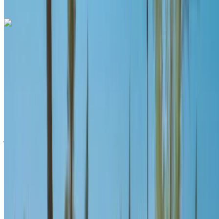
مكالمة
+212708889994
الواتساب
لاند روڤر رينج روفر سبورت 2024
مطار طنجة الدولي, طنجة
مطار طنجة الدولي, طنجة
2024
أوروبية
دفع رباعي
ديزل
درهم مغربي 5300
/ يوم
غير محدود
درهم مغربي 125,000
/ الشهر
6000 كيلومتر
التأمين مشمول
ناقل حركة أوتوماتيكي
توصيل مجاني
مطار طنجة الدولي, طنجة
مطار طنجة الدولي, طنجة