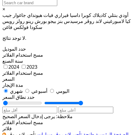
×
أودي
بنتلي
كاديلاك
كوبرا
داسيا
فيراري
فيات
هيونداي
جاغوار
جيب
كيا
لامبورغيني
لاند روڤر
مرسيدس بنز
بيجو
بورش
رينو
رولز رويس
سكودا
فولكس فاغن
لا توجد نتائج.
حدد الموديل
مسح
استخدام الفلاتر
سنة الصنع
2024
2023
مسح
استخدام الفلاتر
السعر
مدة الإيجار
اليومي
أسبوعي
شهري
حدد نطاق السعر
ملاحظة: يرجى إدخال السعر الصحيح
مسح
استخدام الفلاتر
فلاتر
الصفحة الرئيسية
طنجة
تأجير لاند روڤر سيارات
تأجير لاند روڤر