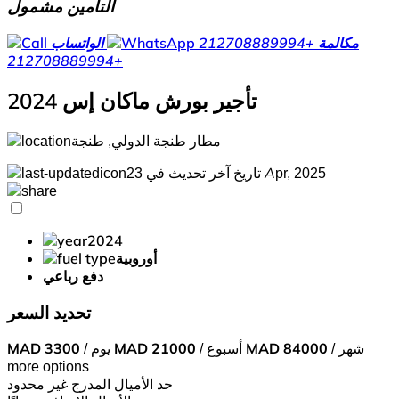
التأمين مشمول
مكالمة
+212708889994
الواتساب
+212708889994
تأجير بورش ماكان إس 2024
مطار طنجة الدولي, طنجة
تاريخ آخر تحديث في 23 Apr, 2025
2024
أوروبية
دفع رباعي
تحديد السعر
/ شهر
84000
MAD
/ أسبوع
21000
MAD
/ يوم
3300
MAD
more options
حد الأميال المدرج
غير محدود