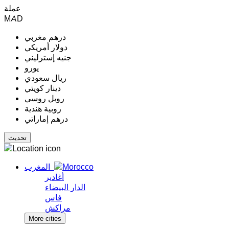
عملة
MAD
درهم مغربي
دولار أمريكي
جنيه إسترليني
يورو
ريال سعودي
دينار كويتي
روبل روسي
روبية هندية
درهم إماراتي
المغرب
أغادير
الدار البيضاء
فاس
مراكش
More cities