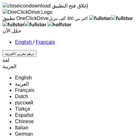
إغلاق
فتح التطبيق
تطبيق OneClickDrive
أكثر من 300 ألف تنزيل
حمّل الآن
/
Français
درهم مغربي /
‏العربية‏
لغة
‏العربية‏
English
‏العربية‏
Français
Dutch
русский
Türkçe
Español
Chinese
Italian
German