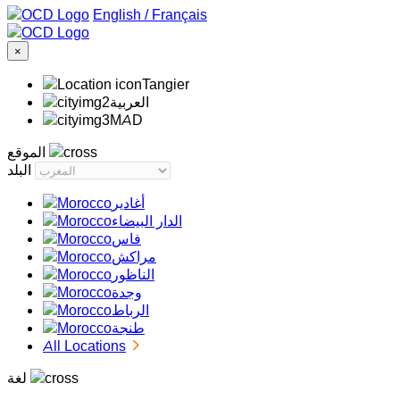
/
Français
×
Tangier
‏العربية‏
MAD
الموقع
البلد
أغادير
الدار البيضاء
فاس
مراكش
الناظور
وجدة
الرباط
طنجة
All Locations
لغة