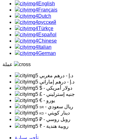
English
Français
Dutch
русский
Türkçe
Español
Chinese
Italian
German
عملة
د.إ
- درهم مغربي
د.إ
- درهم إماراتي
- دولار أمريكي
$
- جنيه إسترليني
£
- يورو
€
- ريال سعودي
SR
- دينار كويتي
KD
- روبل روسي
₽
- روبية هندية
₹
تأجير سيارة