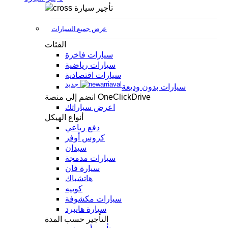
تأجير سيارة
عرض جميع السيارات
الفئات
سيارات فاخرة
سيارات رياضية
سيارات اقتصادية
جديد
سيارات بدون وديعة
انضم إلى منصة OneClickDrive
اعرض سياراتك
أنواع الهيكل
دفع رباعي
كروس أوفر
سيدان
سيارات مدمجة
سيارة فان
هاتشباك
كوبيه
سيارات مكشوفة
سيارة هايبرد
التأجير حسب المدة