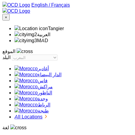
/
Français
×
Tangier
‏العربية‏
MAD
الموقع
البلد
أغادير
الدار البيضاء
فاس
مراكش
الناظور
وجدة
الرباط
طنجة
All Locations
لغة