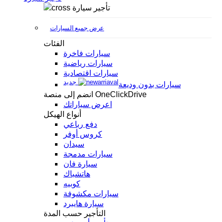
تأجير سيارة
عرض جميع السيارات
الفئات
سيارات فاخرة
سيارات رياضية
سيارات اقتصادية
جديد
سيارات بدون وديعة
انضم إلى منصة OneClickDrive
اعرض سياراتك
أنواع الهيكل
دفع رباعي
كروس أوفر
سيدان
سيارات مدمجة
سيارة فان
هاتشباك
كوبيه
سيارات مكشوفة
سيارة هايبرد
التأجير حسب المدة