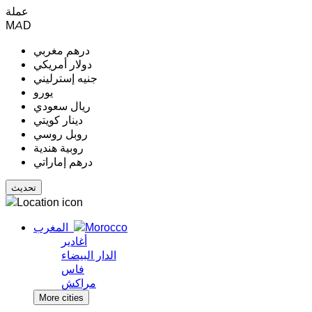
عملة
MAD
درهم مغربي
دولار أمريكي
جنيه إسترليني
يورو
ريال سعودي
دينار كويتي
روبل روسي
روبية هندية
درهم إماراتي
المغرب
أغادير
الدار البيضاء
فاس
مراكش
More cities