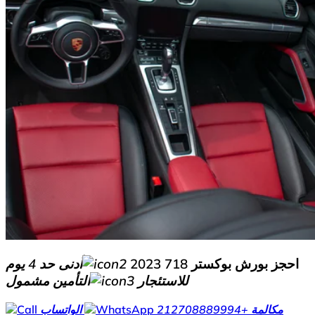
احجز بورش بوكستر 718 2023
أدنى حد 4 يوم
للاستئجار
التأمين مشمول
مكالمة
+212708889994
الواتساب