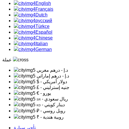
English
Français
Dutch
русский
Türkçe
Español
Chinese
Italian
German
عملة
د.إ
- درهم مغربي
د.إ
- درهم إماراتي
- دولار أمريكي
$
- جنيه إسترليني
£
- يورو
€
- ريال سعودي
SR
- دينار كويتي
KD
- روبل روسي
₽
- روبية هندية
₹
تأجير سيارة