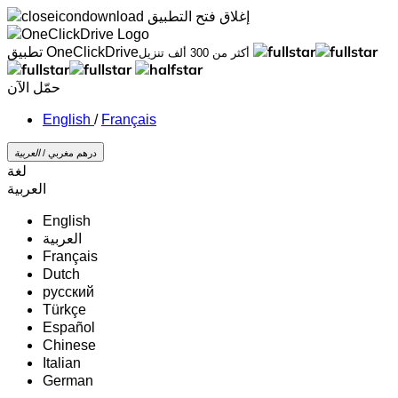
إغلاق
فتح التطبيق
تطبيق OneClickDrive
أكثر من 300 ألف تنزيل
حمّل الآن
/
Français
درهم مغربي /
‏العربية‏
لغة
‏العربية‏
English
‏العربية‏
Français
Dutch
русский
Türkçe
Español
Chinese
Italian
German