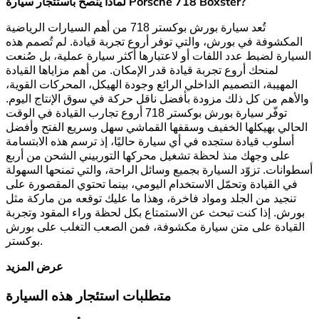
لماذا يُنصح باستئجار سيارة Porsche 718 Boxster?
تُعد سيارة بورش بوكستر 718 من أهم السيارات الرياضية
المكشوفة في بورش، والتي توفر أروع تجربة قيادة. لم تُصمم هذه
السيارة لضبط عدد اللفات أو لاعتبارها أكثر سيارة عملية، بل صُنعت
لمنحك أروع تجربة قيادة قدر الإمكان. من أهم مزاياها القيادة
المهيبة، التصميم الداخلي الرائع وجودة الهيكل، المحركات القوية،
والأهم من كل ذلك مزودة بأفضل ناقل حركة في سوق الإنتاج اليوم.
توفّر سيارة بورش بوكستر 718 أروع تجارب القيادة في الوقت
الحالي بهيكلها الخفيف وسقفها القماشي سهل وسريع الفتح وأفضل
أسلوب قيادة ستجده في أي سيارة حاليًا، إذ ترسم هذه الابتسامة
على وجهك منذ لحظة تشغيل محركها التوربيني الشحن من أربع
أسطوانات. تزوّد السيارة بجميع وسائل الراحة، والتي تمنحها السهولة
في القيادة وتحمّل الاستخدام اليومي، بينما تحتوي المقصورة على
تنجيد من الجلد ومواد فاخرة، وهذا ما عليك توقعه من ماركة مثل
بورش. إذا كنت تبحث عن الاستمتاع بكل لحظة وراء المقود وتجربة
القيادة على متن سيارة مكشوفة، فمن الصعب التغلب على بورش
بوكستر.
عرض المزيد
متطلبات استئجار هذه السيارة