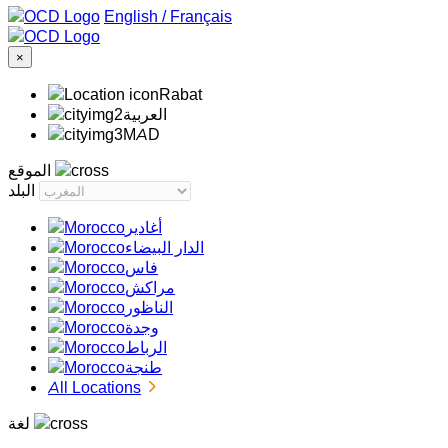
/
Français
×
Rabat
‏العربية‏
MAD
الموقع
البلد
أغادير
الدار البيضاء
فاس
مراكش
الناظور
وجدة
الرباط
طنجة
All Locations
لغة