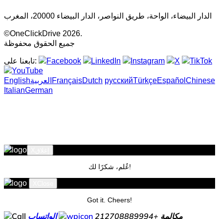
الدار البيضاء، الواحة، طريق النواصر، الدار البيضاء 20000، المغرب
©OneClickDrive 2026.
جميع الحقوق محفوظة
تابعنا على:
Chinese
Español
Türkçe
русский
Dutch
Français
‏العربية‏
English
Italian
German
إغلاق
X
عُلم، شكرًا لك!
X
Close
Got it. Cheers!
مكالمة
+212708889994
الواتساب