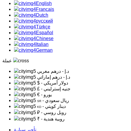
English
Français
Dutch
русский
Türkçe
Español
Chinese
Italian
German
عملة
د.إ
- درهم مغربي
د.إ
- درهم إماراتي
- دولار أمريكي
$
- جنيه إسترليني
£
- يورو
€
- ريال سعودي
SR
- دينار كويتي
KD
- روبل روسي
₽
- روبية هندية
₹
تأجير سيارة