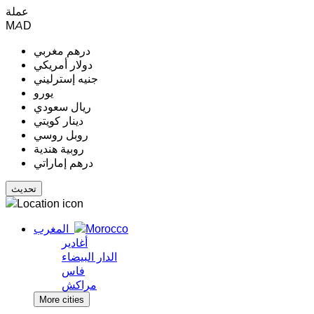
عملة
MAD
درهم مغربي
دولار أمريكي
جنيه إسترليني
يورو
ريال سعودي
دينار كويتي
روبل روسي
روبية هندية
درهم إماراتي
المغرب
أغادير
الدار البيضاء
فاس
مراكش
More cities