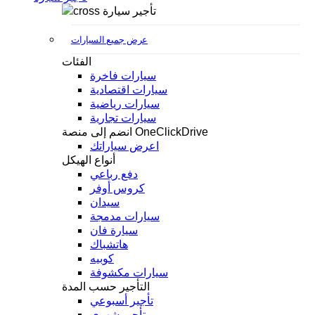
تأجير سيارة
عرض جميع السيارات
الفئات
سيارات فاخرة
سيارات اقتصادية
سيارات رياضية
سيارات تجارية
انضم إلى منصة OneClickDrive
اعرض سياراتك
أنواع الهيكل
دفع رباعي
كروس أوفر
سيدان
سيارات مدمجة
سيارة فان
هاتشباك
كوبيه
سيارات مكشوفة
التأجير حسب المدة
تأجير أسبوعي
تأجير شهري