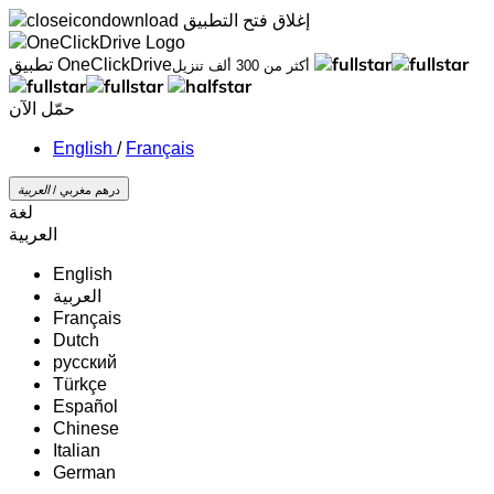
إغلاق
فتح التطبيق
تطبيق OneClickDrive
أكثر من 300 ألف تنزيل
حمّل الآن
/
Français
درهم مغربي /
‏العربية‏
لغة
‏العربية‏
English
‏العربية‏
Français
Dutch
русский
Türkçe
Español
Chinese
Italian
German