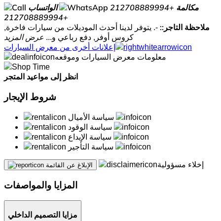
مكالمة
+212708889994
الواتساب
+212708889994
ملاحظة التاجر::
-. يتوفر لدينا أحدث الموديلات من سيارات فاخرة,
كروس أوفر, دفع رباعي و...
عرض المزيد
إعلانات أخرى من معرض السيارات
معلومات معرض السيارات وموقعه
انظر إلى مواعيد المتجر
شروط الإيجار
سياسة الأميال
سياسة الوقود
سياسة الإيداع
سياسة التأجير
إخلاء مسؤولية
الإبلاغ عن القائمة
المزايا والمواصفات
مزايا التصميم الداخلي